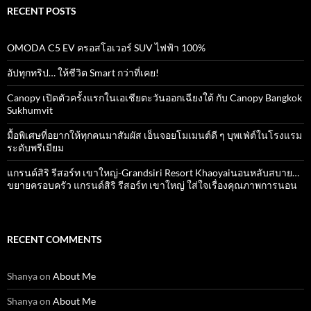
RECENT POSTS
OMODA C5 EV ครอสโอเวอร์ SUV ไฟฟ้า 100%
อัปทุกทริป… ให้ชีวิต Smart กว่าที่เคย!
Canopy เปิดตัวครั้งแรกในเอเชียตะวันออกเฉียงใต้ กับ Canopy Bangkok
Sukhumvit
มื้อพิเศษที่อยากให้ทุกคนมาสัมผัส เอ็นจอยโมเมนต์ดี ๆ บุพเฟ่ต์ในโรงแรม
ระดับพรีเมียม
แกรนด์สิริ​ รีสอร์ท​ เขาใหญ่​-Grandsiri​ Resort​ Khaoyaiนอนหลับสบาย…
ขยายครอบครัว แกรนด์สิริ รีสอร์ท เขาใหญ่ ใส่ใจเรื่องคุณภาพการนอน
RECENT COMMENTS
Shanya
on
About Me
Shanya
on
About Me