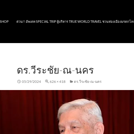
SHOP
ด่วน!! อัพเดท SPECIAL TRIP ผู้บริหาร TRUE WORLD TRAVEL ชวนท่องเมืองมรดกโล
ดร.วีระชัย-ณ-นคร
05/29/2024
626 × 418
ดร.วีระชัย-ณ-นคร