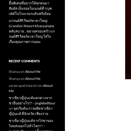
มื้อพิเศษที่อยากให้ทุกคนมา
สัมผัส เอ็นจอยโมเมนต์ดี ๆ บุพ
เฟ่ต์ในโรงแรมระดับพรีเมียม
แกรนด์สิริ​ รีสอร์ท​ เขาใหญ่​-
Grandsiri​ Resort​ Khaoyaiนอน
หลับสบาย…ขยายครอบครัว แก
รนด์สิริ รีสอร์ท เขาใหญ่ ใส่ใจ
เรื่องคุณภาพการนอน
RECENT COMMENTS
Shanya
on
About Me
Shanya
on
About Me
sareerapat intarsiri
on
About
Me
ชาเขียวญี่ปุ่นแท้แตกต่างจาก
ชาอื่นอย่างไร?? – jinglebelltour
on
จุดเริ่มต้น การผลิตชาเขียว
ญี่ปุ่นแท้ ที่จังหวัด เชียงราย
ชาเขียวญี่ปุ่นแท้จากไร่ชาของ
ไทยส่งออกไปทั่วโลก!!! –