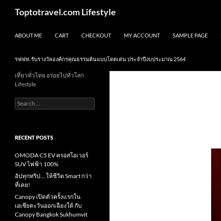
Skip
Search
Toptotravel.com Lifestyle
to
content
ABOUT ME
CART
CHECKOUT
MY ACCOUNT
SAMPLE PAGE
รฟฟท. รับรางวัลองค์กรคุณธรรมต้นแบบโดดเด่น ประจำปีงบประมาณ 2564
เที่ยวทั่วไทย อร่อยไปทั่วโลก
Lifestyle
Search
for:
RECENT POSTS
OMODA C5 EV ครอสโอเวอร์
SUV ไฟฟ้า 100%
อัปทุกทริป… ให้ชีวิต Smart กว่า
ที่เคย!
Canopy เปิดตัวครั้งแรกใน
เอเชียตะวันออกเฉียงใต้ กับ
Canopy Bangkok Sukhumvit