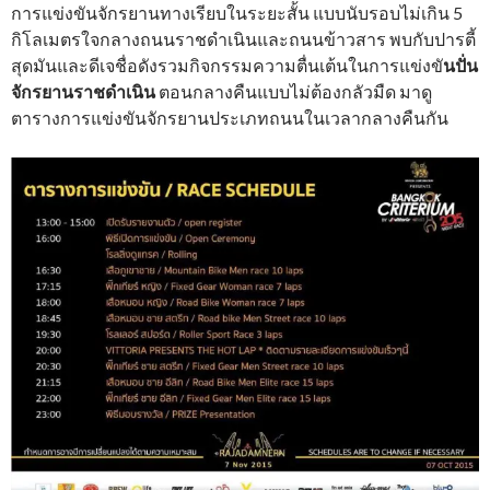
การแข่งขันจักรยานทางเรียบในระยะสั้น แบบนับรอบไม่เกิน 5
กิโลเมตรใจกลางถนนราชดำเนินและถนนข้าวสาร พบกับปารตี้
สุดมันและดีเจชื่อดังรวมกิจกรรมความตื่นเต้นในการแข่งขั
นปั่น
จักรยานราชดำเนิน
ตอนกลางคืนแบบไม่ต้องกลัวมืด มาดู
ตารางการแข่งขันจักรยานประเภทถนนในเวลากลางคืนกัน