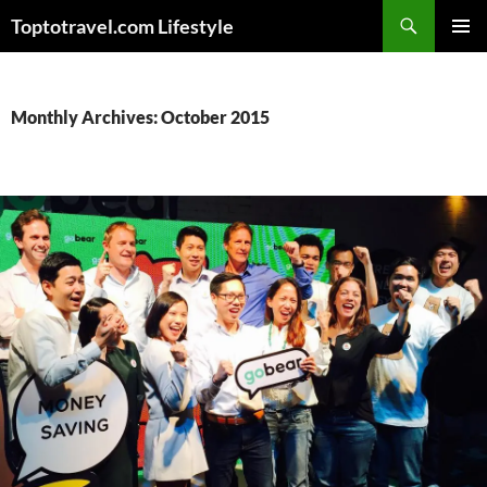
Skip
Search
Toptotravel.com Lifestyle
to
PRIMAR
content
MENU
Monthly Archives: October 2015