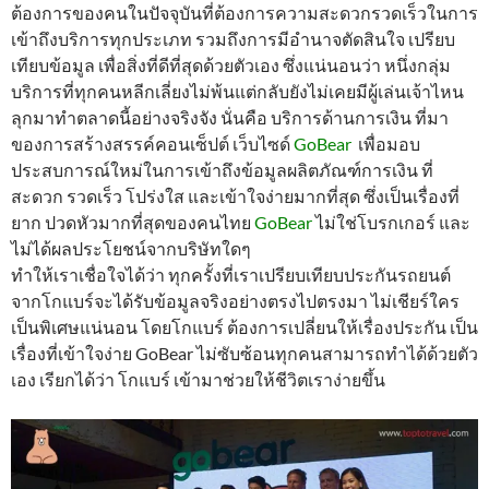
ต้องการของคนในปัจจุบันที่ต้องการความสะดวกรวดเร็วในการ
เข้าถึงบริการทุกประเภท รวมถึงการมีอำนาจตัดสินใจ เปรียบ
เทียบข้อมูล เพื่อสิ่งที่ดีที่สุดด้วยตัวเอง ซึ่งแน่นอนว่า หนึ่งกลุ่ม
บริการที่ทุกคนหลีกเลี่ยงไม่พ้นแต่กลับยังไม่เคยมีผู้เล่นเจ้าไหน
ลุกมาทำตลาดนี้อย่างจริงจัง นั่นคือ บริการด้านการเงิน ที่มา
ของการสร้างสรรค์คอนเซ็ปต์ เว็บไซด์
GoBear
เพื่อมอบ
ประสบการณ์ใหม่ในการเข้าถึงข้อมูลผลิตภัณฑ์การเงิน ที่
สะดวก รวดเร็ว โปร่งใส และเข้าใจง่ายมากที่สุด ซึ่งเป็นเรื่องที่
ยาก ปวดหัวมากที่สุดของคนไทย
GoBear
ไม่ใช่โบรกเกอร์ และ
ไม่ได้ผลประโยชน์จากบริษัทใดๆ
ทำให้เราเชื่อใจได้ว่า ทุกครั้งที่เราเปรียบเทียบประกันรถยนต์
จากโกแบร์จะได้รับข้อมูลจริงอย่างตรงไปตรงมา ไม่เชียร์ใคร
เป็นพิเศษแน่นอน โดยโกแบร์ ต้องการเปลี่ยนให้เรื่องประกัน เป็น
เรื่องที่เข้าใจง่าย GoBear ไม่ซับซ้อนทุกคนสามารถทำได้ด้วยตัว
เอง เรียกได้ว่า โกแบร์ เข้ามาช่วยให้ชีวิตเราง่ายขึ้น