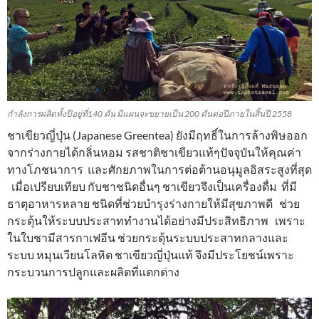
กำลังการผลิตทั้งปีอยู่ที่140 ตัน มีแผนจะขยายเป็น 200 ตันต่อปีภายในสิ้นปี 2558
ชาเขียวญี่ปุ่น (Japanese Greentea) ยังมีฤทธิ์ในการล้างพิษออก
จากร่างกายได้กลิ่นหอม รสชาติชาเขียวแท้ๆปัจจุบันให้คุณค่า
ทางโภชนาการ และศักยภาพในการต่อต้านอนุมูลอิสระสูงที่สุด
เมื่อเปรียบเทียบ กับชาชนิดอื่นๆ ชาเขียวจึงเป็นเครื่องดื่ม ที่มี
ธาตุอาหารหลาย ชนิดที่ช่วยบำรุงร่างกายให้มีสุขภาพดี ช่วย
กระตุ้นให้ระบบประสาททำงานได้อย่างมีประสิทธิภาพ เพราะ
ในใบชามีสารกาเฟอีน ช่วยกระตุ้นระบบประสาทกลางและ
ระบบ หมุนเวียนโลหิต ชาเขียวญี่ปุ่นแท้ จึงมีประโยชน์เพราะ
กระบวนการปลูกและผลิตที่แตกต่าง