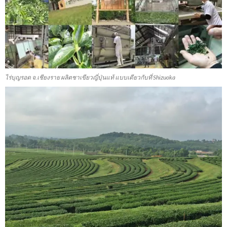
ไร่บุญรอด จ.เชียงราย ผลิตชาเขียวญี่ปุ่นแท้ แบบเดียวกับที่ Shizuoka