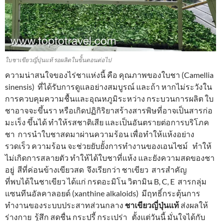
ใบชาเขียวญี่ปุ่นแท้ รอผลิตในข้ั้นตอนต่อไป
ความน่าสนใจของไร่ชาแห่งนี้ คือ คุณภาพของใบชา (Camellia
sinensis) ที่ได้รับการดูแลอย่างสมบูรณ์ และถ้า หากไม่ระวังใน
การควบคุมความชื้นและอุณหภูมิระหว่าง กระบวนการผลิต ใบ
ชาอาจจะขึ้นรา หรือเกิดปฏิกิริยาสร้างสารพิษที่อาจเป็นสารก่อ
มะเร็ง ขึ้นได้ ทำให้รสชาติเสีย และเป็นอันตรายต่อการบริโภค
ชา การนำใบชาสดมาผ่านความร้อน เพื่อทำให้แห้งอย่าง
รวดเร็ว ความร้อน จะช่วยยับยั้งการทำงานของเอนไซม์ ทำให้
ไม่เกิดการสลายตัว ทำให้ได้ใบชาที่แห้ง และยังความสดของชา
อยู่ สีที่ค่อนข้างเขียวสด จึงเรียกว่า ชาเขียว สารสำคัญ
ที่พบได้ในชาเขียว ได้แก่ กรดอะมิโน วิตามิน B, C, E สารกลุ่ม
แซนทีนอัลคาลอยด์ (xanthine alkaloids) มีฤทธิ์กระตุ้นการ
ทำงานของระบบประสาทส่วนกลาง
ชาเขียวญี่ปุ่นแท้
ส่งผลให้
ร่างกาย รู้สึก สดชื่น กระปรี้ กระเปร่า ตั้งแต่วันนี้ มั่นใจได้กับ