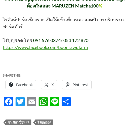
ต้องกันเถอะ MARUZEN Matcha100
%
ไร่สิงห์ปาร์คเชียงราย เปิดให้เข้าเที่ยวชมตลอดปี การบริการรถ
ฟาร์มทัวร์
ไร่บุญรอด โทร
091 576 0374/ 053 172 870
https://www.facebook.com/boonrawdfarm
SHARE THIS:
Facebook
X
Pinterest
F
T
E
W
Li
S
ac
w
m
h
n
h
e
itt
ail
at
e
ar
ชาเขียวญี่ปุ่นแท้
ไร่บุญรอด