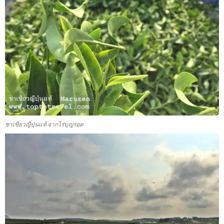
ชาเขียวญี่ปุ่นแท้ จากไร่บุญรอด