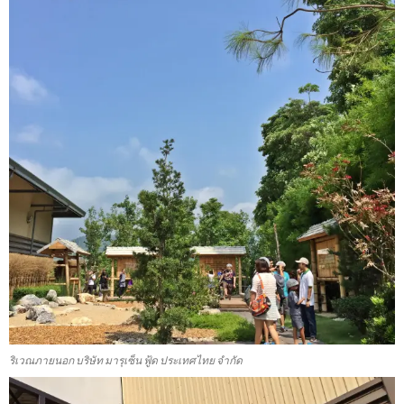
ริเวณภายนอก บริษัท มารุเซ็น ฟู้ด ประเทศไทย จำกัด