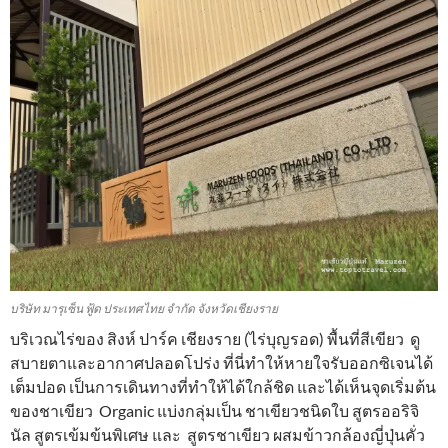
บริษัท มารุเซ็น ฟู้ด ประเทศไทย จำกัด จังหวัดเชียงราย
บริเวณไร่ของ สิงห์ ปาร์ค เชียงราย (ไร่บุญรอด) พื้นที่สีเขียว ดู
สบายตาและอากาศปลอดโปร่ง ที่นี่ทำให้หายใจรับออกซิเจนได้
เต็มปอด เป็นการเดินทางที่ทำให้ได้ใกล้ชิด และได้เห็นจุดเริ่มต้น
ของชาเขียว Organic แบ่งกลุ่มเป็น ชาเขียวชนิดใบ สูตรออริจิ
นัล สูตรเข้มข้นพิเศษ และ สูตรชาเขียว ผสมข้าวกล้องญี่ปุ่นคั่ว