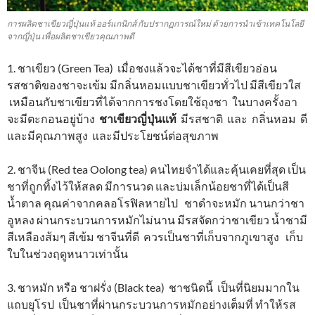
การผลิตชาเขียวญี่ปุ่นแท้ ออร์แกนิกส์ กับปรากฏการณ์ใหม่ ด้วยการนำเข้าเทคโนโลยี
จากญี่ปุ่น เพื่อผลิตชาเขียวคุณภาพดี
1. ชาเขียว (Green Tea) เมื่อชงแล้วจะได้ชาที่มีสีเขียวอ่อน
รสชาติของชาจะเข้ม มีกลิ่นหอมแบบชาเขียวทั่วไป มีสีเขียวใส
เหมือนกับชาเขียวที่ได้จากการชงโดยใช้ถุงชา ในบางครั้งอา
จะมีตะกอนอยู่บ้าง
ชาเขียวญี่ปุ่นแท้
มีรสชาติ และ กลิ่นหอม ดี
และมีคุณภาพสูง และมีประโยชน์ต่อสุขภาพ
2. ชาจีน (Red tea Oolong tea) คนไทยจำได้และคุ้นเคยที่สุด เป็น
ชาที่ถูกทิ้งไว้ให้สลด มีการนวด และบ่มเล็กน้อยชาที่ได้เป็นสี
น้ำตาล คุณค่าจากคลอโรฟิลหายไป ชาดำจะหมัก นานกว่าชา
อูหลง ผ่านกระบวนการหมักไม่นาน มีรสจัดกว่าชาเขียว น้ำชามี
สีเหลืองส้มๆ สีเข้ม ชาจีนที่ดี ควรเป็นชาที่เก็บจากภูเขาสูง เก็บ
ใบในช่วงฤดูหนาวเท่านั้น
3. ชาหมัก หรือ ชาฝรั่ง (Black tea) ชาชนิดนี้ เป็นที่นิยมมากใน
แถบยุโรป เป็นชาที่ผ่านกระบวนการหมักอย่างเต็มที่ ทำให้รส