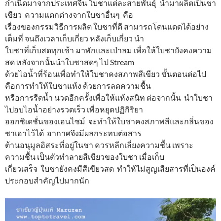
กำเนิดมาจากประเทศจีน ใบชาแต่ละสายพันธุ์ นำมาผลิตเป็นชา
เขียว ความแตกต่างจากใบชาอื่นๆ คือ
เรื่องของกรรมวิธีการผลิต ใบชาที่ดี สามารถโดนแดดได้อย่าง
เต็มที่ จนถึงเวลาเก็บเกี่ยว หลังเก็บเกี่ยว นำ
ใบชาที่เก็บสดทุกเช้า มาพักและเป่าลม เพื่อให้ใบชายังคงความ
สด หลังจากนั้นนำใบชาสดๆ ไป Stream
ด้วยไอน้ำที่ร้อนเพื่อทำให้ใบชาคงสภาพสีเขียว ขั้นตอนต่อไป
คือการทำให้ใบชาแห้ง ด้วยการลดความชื้น
หรือการรีดน้ำ นวดอีกครั้งเพื่อให้แห้งสนิท ต่อจากนั้น นำใบชา
ไปอบไอน้ำอย่างรวดเร็ว เพื่อหยุดปฏิกิริยา
ออกซิเดชั่นของเอนไซม์ จะทำให้ใบชาคงสภาพสีและกลิ่นของ
ชาเอาไว้ได้ อากาศจึงมีผลกระทบต่อสาร
ต้านอนุมูลอิสระที่อยู่ในชา ควรหลีกเลี่ยงความชื้น เพราะ
ความชื้น เป็นตัวทำลายสีเขียวของใบชา เมื่อเก็บ
เกี่ยวเสร็จ ใบชายังคงมีสีเขียวสด ทำให้ไม่สูญเสียสารที่เป็นองค์
ประกอบสำคัญไปมากนัก