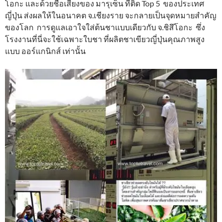
โอกะ และด้วยชื่อเสียงของ มารุเซ็น ที่ติด Top 5 ของประเทศ
ญี่ปุ่น ส่งผลให้ในอนาคต จ.เชียงราย จะกลายเป็นจุดหมายสำคัญ
ของโลก การดูแลเอาใจใส่ต้นชาแบบเดียวกับ จ.ชิสึโอกะ ซึ่ง
โรงงานที่นี่จะใช้เฉพาะใบชา ที่ผลิตชาเขียวญี่ปุ่นคุณภาพสูง
แบบ ออร์แกนิกส์ เท่านั้น