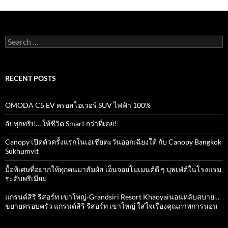
Search
for:
RECENT POSTS
OMODA C5 EV ครอสโอเวอร์ SUV ไฟฟ้า 100%
อัปทุกทริป… ให้ชีวิต Smart กว่าที่เคย!
Canopy เปิดตัวครั้งแรกในเอเชียตะวันออกเฉียงใต้ กับ Canopy Bangkok
Sukhumvit
มื้อพิเศษที่อยากให้ทุกคนมาสัมผัส เอ็นจอยโมเมนต์ดี ๆ บุพเฟ่ต์ในโรงแรม
ระดับพรีเมียม
แกรนด์สิริ​ รีสอร์ท​ เขาใหญ่​-Grandsiri​ Resort​ Khaoyaiนอนหลับสบาย…
ขยายครอบครัว แกรนด์สิริ รีสอร์ท เขาใหญ่ ใส่ใจเรื่องคุณภาพการนอน