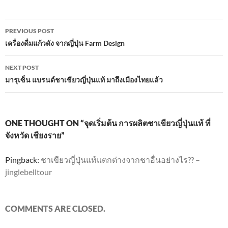
b
er
s
e
o
A
Post
o
p
PREVIOUS POST
navigation
เครื่องดื่มแก้วดัง จากญี่ปุ่น Farm Design
k
p
NEXT POST
มารุเซ็น แบรนด์ชาเขียวญี่ปุ่นแท้ มาถึงเมืองไทยแล้ว
ONE THOUGHT ON “จุดเริ่มต้น การผลิตชาเขียวญี่ปุ่นแท้ ที่
จังหวัด เชียงราย”
Pingback:
ชาเขียวญี่ปุ่นแท้แตกต่างจากชาอื่นอย่างไร?? –
jinglebelltour
COMMENTS ARE CLOSED.