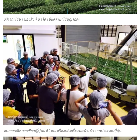
บริเวณไร่ชา ของสิงห์ ปาร์ค เชียงราย (ไร่บุญรอด)
ชมการผลิต ชาเขียวญี่ปุ่นแท้ โดยเครื่องผลิตทั้งหมดนำเข้าจากประเทศญี่ปุ่น