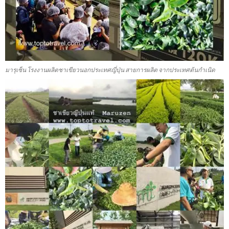
มารุเซ็น โรงงานผลิตชาเขียวนอกประเทศญี่ปุ่น สายการผลิต จากประเทศต้นกำเนิด