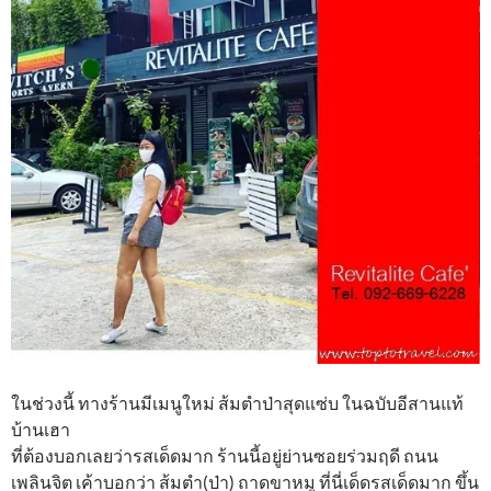
ในช่วงนี้ ทางร้านมีเมนูใหม่ ส้มตำป่าสุดแซ่บ ในฉบับอีสานแท้
บ้านเฮา
ที่ต้องบอกเลยว่ารสเด็ดมาก ร้านนี้อยู่ย่านซอยร่วมฤดี ถนน
เพลินจิต เค้าบอกว่า ส้มตำ(ป่า) ถาดขาหมู ที่นี่เด็ดรสเด็ดมาก ขึ้น