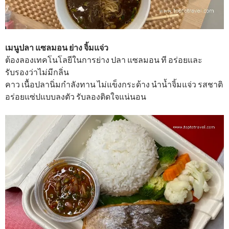
เมนูปลา แซลมอน ย่าง จิ้มแจ่ว
ต้องลองเทคโนโลยีในการย่าง ปลา แซลมอน ที อร่อยและ
รับรองว่าไม่มีกลิ่น
คาว เนื้อปลานิ่มกำลังทาน ไม่แข็งกระด้าง นำน้ำจิ้มแจ่ว รสชาติ
อร่อยแซ่ปแบบลงตัว รับลองติดใจแน่นอน