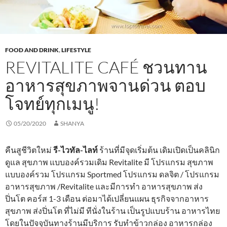
FOOD AND DRINK
,
LIFESTYLE
REVITALITE CAFÉ ชวนทาน
อาหารสุขภาพจานด่วน ตอบ
โจทย์ทุกเมนู!
05/20/2020
SHANYA
คืนสูชีวิตใหม่
รี-ไวทัล-ไลท์
ร้านที่มีจุดเริ่มต้น เดิมเปิดเป็นคลินิก
ดูแล สุขภาพ แบบองค์รวมเดิม Revitalite มี โปรแกรม สุขภาพ
แบบองค์รวม โปรแกรม Sportmed โปรแกรม ดลจิต / โปรแกรม
อาหารสุขภาพ /Revitalite และมีการทำ อาหารสุขภาพ ส่ง
ปิ่นโต คอร์ส 1-3 เดือน ต่อมาได้เปลี่ยนแผน ธุรกิจจากอาหาร
สุขภาพ ส่งปิ่นโต ที่ไม่มี ทีนั่งในร้าน เป็นรูปแบบร้าน อาหารไทย
โดยในปัจจุบันทางร้านมีบริการ รับทำข้าวกล่อง อาหารกล่อง