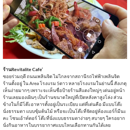
ร้านRevitalite Cafe’
ซอยร่วมฤดี ถนนเพลินจิต ไม่ไกลจากสถานีรถไฟฟ้าเพลินจิต
ร้านตั้งอยู่ ใน Area โรงแรม 5ดาว หลายโรงแรมในย่านนี้ สังเกตุ
เห็นง่ายมากๆ เพราะจะเห็นชื่อป้ายร้านสีแดงใหญ่ๆ เด่นอยู่หน้า
ร้านเลยมองเผินๆ เป็นร้านขนาดใหญ่ที่เปิดหลังคาสูงโล่ง ส่วน
ข้างในก็มีโต๊ะอาหารตั้งอยู่เป็นระเบียบ แต่ที่เด่นคือ มีแบบโต๊ะ
นั่งธรรมดา แบบซุ้มต้นไม้ หรือจะเป็นโต๊ะที่จัดอยู่ห้องแอร์ก็มีนะ
คะ โซนเอ้าท์ดอร์ โต๊ะที่นั่งแบบธรรมดาง่ายๆ สบายๆ ใครอยาก
นั่งกินอาหารในบรรยากาศแบบไหนเลือกทานกันได้เลย