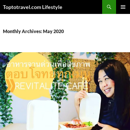
Skip
Search
Toptotravel.com Lifestyle
to
PRIMAR
content
MENU
Monthly Archives: May 2020