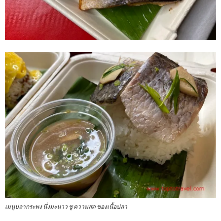
เมนูปลากระพง นึ่งมะนาว ชู ความสด ของเนื้อปลา