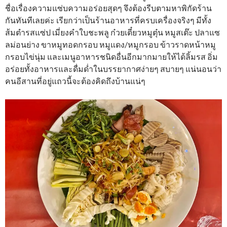
ชื่อเรื่องความแซ่บความอร่อยสุดๆ จึงต้องรีบตามหาพิกัดร้าน
กันทันทีเลยค่ะ เรียกว่าเป็นร้านอาหารที่ครบเครื่องจริงๆ มีทั้ง
ส้มตำรสแซ่ป เมี่ยงคำใบชะพลู ก๋วยเตี๋ยวหมูตุ๋น หมูสเต๊ะ ปลาแซ
ลม่อนย่าง ขาหมูทอดกรอบ หมูแดง/หมูกรอบ ข้าวราดหน้าหมู
กรอบไข่นุ่ม และเมนูอาหารชนิดอื่นอีกมากมายให้ได้ลิ้มรส อิ่ม
อร่อยทั้งอาหารและดื่มด่ำในบรรยากาศง่ายๆ สบายๆ แน่นอนว่า
คนอีสานที่อยู่แถวนี้จะต้องคิดถึงบ้านแน่ๆ