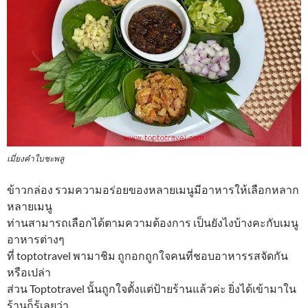
เมี่ยงคำใบชะพลู
ข้าวกล่อง รวมความอร่อยของหลายเมนูมีอาหารให้เลือกหลาก
หลายเมนู
ท่านสามารถเลือกได้ตามความต้องการ เป็นยังไงบ้างคะกับเมนู
อาหารต่างๆ
ที่ toptotravel พามาชิม ถูกอกถูกใจคนที่ชอบอาหารรสจัดกัน
หรือเปล่า
ส่วน Toptotravel นั้นถูกใจตั้งแต่ป้ายร้านแล้วค่ะ ยิ่งได้เข้ามาใน
ร้านก็รู้เลยว่า