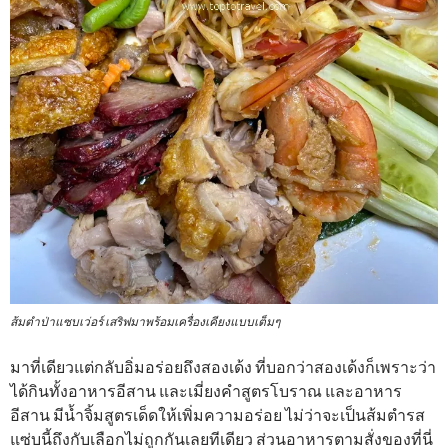
ส้มตำป่าแซบเว่อร์ เสริฟมาพร้อมเครื่องเคียงแบบเต็มๆ
มาที่เดียวแต่กลับอิ่มอร่อยถึงสองเด้ง ที่บอกว่าสองเด้งก็เพราะว่า
ได้กินทั้งอาหารอีสาน และเมี่ยงคำสูตรโบราณ และอาหาร
อีสาน มีน้ำจิ้มสูตรเด็ดให้เพิ่มความอร่อย ไม่ว่าจะเป็นส้มตำรส
แซ่บนี้ถึงกับเลือกไม่ถูกกันเลยทีเดียว ส่วนอาหารตามสั่งของที่นี่