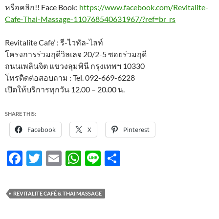
หรือคลิก!!
Face Book:
https://www.facebook.com/Revitalite-
Cafe-Thai-Massage-110768540631967/?ref=br_rs
Revitalite Cafe’ : รี-ไวทัล-ไลท์
โครงการร่วมฤดีวิลเลจ 20/2-5 ซอยร่วมฤดี
ถนนเพลินจิต แขวงลุมพินี กรุงเทพฯ 10330
โทรติดต่อสอบถาม : Tel. 092-669-6228
เปิดให้บริการทุกวัน 12.00 – 20.00 น.
SHARE THIS:
Facebook
X
Pinterest
F
T
E
W
Li
S
ac
w
m
h
n
h
e
itt
ail
at
e
ar
REVITALITE CAFÉ & THAI MASSAGE
b
er
s
e