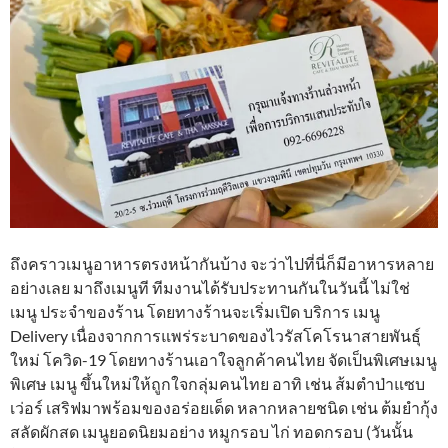
ถึงคราวเมนูอาหารตรงหน้ากันบ้าง จะว่าไปที่นี่ก็มีอาหารหลาย
อย่างเลย มาถึงเมนูที ทีมงานได้รับประทานกันในวันนี้ ไม่ใช่
เมนู ประจำของร้าน โดยทางร้านจะเริ่มเปิด บริการ เมนู
Delivery เนื่องจากการแพร่ระบาดของไวรัสโคโรนาสายพันธุ์
ใหม่ โควิด-19 โดยทางร้านเอาใจลูกค้าคนไทย จัดเป็นพิเศษเมนู
พิเศษ เมนู ขึ้นใหม่ให้ถูกใจกลุ่มคนไทย อาทิ เช่น ส้มตำป่าแซบ
เว่อร์ เสริฟมาพร้อมของอร่อยเด็ด หลากหลายชนิด เช่น ต้มยำกุ้ง
สลัดผักสด เมนูยอดนิยมอย่าง หมูกรอบ ไก่ ทอดกรอบ (วันนั้น