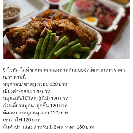
รี-ไวทัล-ไลท์ ชวนมามาลองทานกันแบบจัดเต็มๆ แน่นๆ ราคา
เบาๆ ตามนี้
หมูกรอบ/ ขาหมู กรอบ 120 บาท
เมี่ยงคำ/กล่อง 120 บาท
หมูสะเต๊ะไมืใหญ่ (8ไม้) 120 บาท
ก๋วยเตี๋ยวหมูต๋น+ลูกชิ้น 120 บาท
ต้มแซบกระดูกหมู อ่อน 120 บาท
เย็นตาโฟ 120 บาท
ส้มตำป่า กล่อง สำหรับ 1-2 คน ราคา 180 บาท