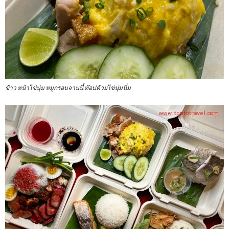
ข้าว หน้าไข่นุ่ม หมูกรอบจานนี้ ท๊อปด้วยไข่นุ่มนิ่ม