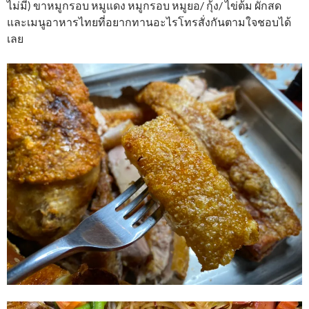
ไม่มี) ขาหมูกรอบ หมูแดง หมูกรอบ หมูยอ/ กุ้ง/ ไข่ต้ม ผักสด
และเมนูอาหารไทยที่อยากทานอะไรโทรสั่งกันตามใจชอบได้
เลย