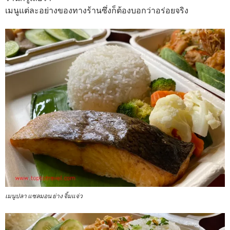
เมนูแต่ละอย่างของทางร้านซึ่งก็ต้องบอกว่าอร่อยจริง
เมนูปลา แซลมอน ย่าง จิ้มแจ่ว