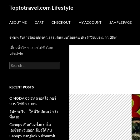
Skip
Search
Toptotravel.com Lifestyle
to
content
ABOUT ME
CART
CHECKOUT
MY ACCOUNT
SAMPLE PAGE
รฟฟท. รับรางวัลองค์กรคุณธรรมต้นแบบโดดเด่น ประจำปีงบประมาณ 2564
เที่ยวทั่วไทย อร่อยไปทั่วโลก
Lifestyle
Search
for:
RECENT POSTS
OMODA C5 EV ครอสโอเวอร์
SUV ไฟฟ้า 100%
อัปทุกทริป… ให้ชีวิต Smart กว่า
ที่เคย!
Canopy เปิดตัวครั้งแรกใน
เอเชียตะวันออกเฉียงใต้ กับ
Canopy Bangkok Sukhumvit