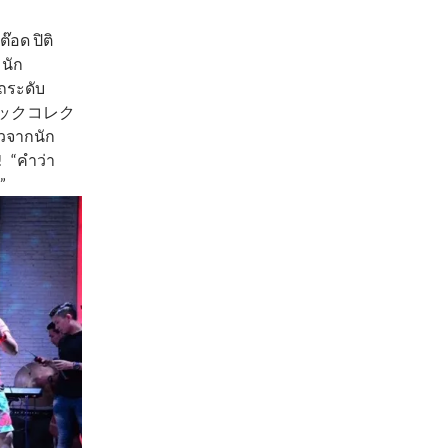
๊อด ปิติ
 นัก
รถระดับ
イGショックコレク
าวจากนัก
! “คำว่า
”