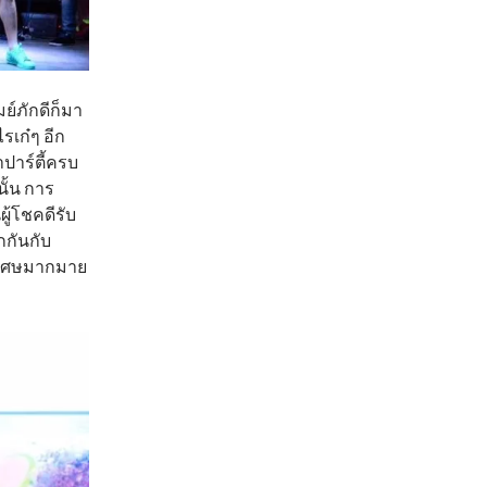
มย์ภักดีก็มา
เก๋ๆ อีก
าปาร์ตี้ครบ
นั้น การ
ู้โชคดีรับ
กันกับ
พิเศษมากมาย