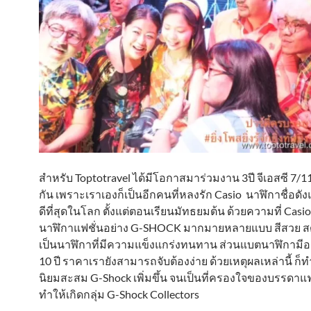
สำหรับ Toptotravel ได้มีโอกาสมาร่วมงาน 3ปี จีเอสซี 7/11 ยิ
กัน เพราะเราเองก็เป็นอีกคนที่หลงรัก Casio นาฬิกาชื่อด
ดีที่สุดในโลก ตั้งแต่ตอนเรียนมัทธยมต้น ด้วยความที่ Casio 
นาฬิกาแฟชั่นอย่าง G-SHOCK มากมายหลายแบบ สีสวย ส
เป็นนาฬิกาที่มีความแข็งแกร่งทนทาน ส่วนแบตนาฬิกามีอ
10 ปี ราคาเรายังสามารถจับต้องง่าย ด้วยเหตุผลเหล่านี้ ก็ทำ
นิยมสะสม G-Shock เพิ่มขึ้น จนเป็นที่ครองใจของบรรดา
ทำให้เกิดกลุ่ม G-Shock Collectors