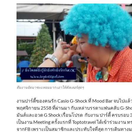
ทีมงานจัดมาซะแหยมมาก เอาให้คัลเลอร์สุดๆ
งานปาร์ตี้ของคนรัก Casio G-Shock ที่ Mood Bar จบไปแล้ว 
พฤศจิกายน 2558 ที่ผ่านมา กับเหล่าบรรดาแฟนคลับ G-Sho
มันส์และอวด G Shock เรื่อนโปรด กับงาน ปาร์ตี้ ครบรอบ 
เป็นงาน Meeting ครั้งแรกที่ Toptotravel ได้เข้าร่วมงาน ท
จากFB เพราะเป็นสมาชิกและประทับใจที่สุด การเดินทาง