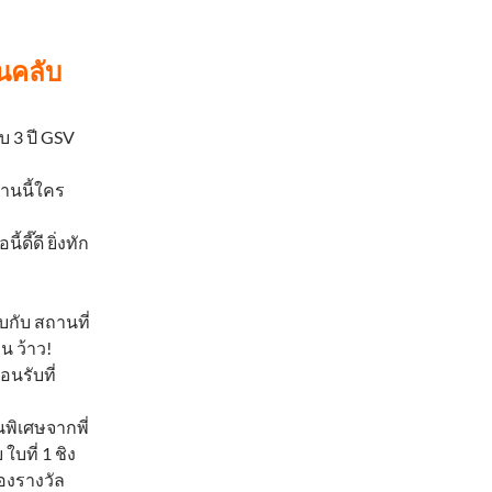
นคลับ
บ 3 ปี GSV
านนี้ใคร
ี๊ดี ยิ่งทัก
พบกับ สถานที่
น ว้าว!
นรับที่
นพิเศษจากพี่
บที่ 1 ชิง
ของรางวัล