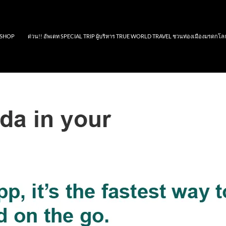
SHOP
ด่วน!! อัพเดท SPECIAL TRIP ผู้บริหาร TRUE WORLD TRAVEL ชวนท่องเมืองมรดกโล