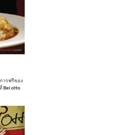
ริการฟรีของ
ี่
Bei otto
ด