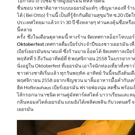
โอกาสแวะไปชิม ขาหมูเยอรมัน ที่หลายคน
ชื่นชอบ รสชาติอาหารแบบเยอรมันแท้ๆ เชิญมาลองที่ ร้าน
โต้ ( Bei Otto) ร้านนี้ เป็นที่รู้จักกันดีย่านสุขุมวิท ซ.20 เปิ
ประเทศไทยมาแล้วกว่า 30 ปี ซึ่งหลายๆ ท่านคงคุ้นชื่อหรื
นี้หลาย
ครั้ง ซึ่งในเดือนตุลาคมนี้ ทางร้าน จัดเทศกาลอ็อกโทเบอร์
Oktoberfest
เทศกาลดื่มเบียร์ประจำปีของชาวเยอรมัน เพื่
เบียร์เยอรมันขนาดแท้ ซึ่งร้านบาย อ็อตโต้ จัดเทศกาลเบียร์ขึ
พฤหัสที่ 5 ถึงวันอาทิตย์ที่ 8 พฤศจิกายน 2558 ในบรรยากา
นั่งอยู่ใน Oktoberfest ที่เยอรมัน เอาใจนักท่องเที่ยวทั้งช
ชาวต่างชาติเริ่มแล้ว ทุกวันพฤหัส-อาทิตย์ วันนี้จนถึงต้นเด
พฤศจิกายน 2558 อยากเชิญชวน มาลิ้มอาหารมื้อค่ำกับเครื่
ฮิต Hofbrauhaus เบียร์เยอรมัน ฟรายฟองนุ่ม สดชื่น พร้อมล
ไส้กรอกนานาชนิด ทานคู่มัสตาร์ดสไตล์ บาวาเรียนและ
กลิ่นหอมสไตล์เยอรมัน แถมยังได้เพลิดเพลิน กับวงดนตรี
เยอรมัน