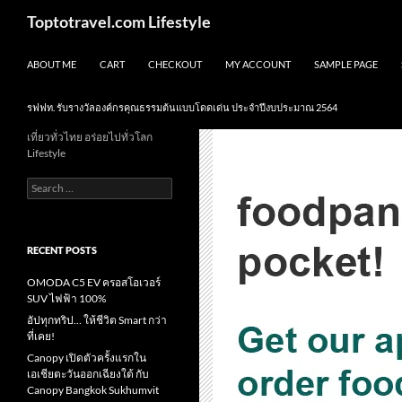
Skip
Search
Toptotravel.com Lifestyle
to
content
ABOUT ME
CART
CHECKOUT
MY ACCOUNT
SAMPLE PAGE
รฟฟท. รับรางวัลองค์กรคุณธรรมต้นแบบโดดเด่น ประจำปีงบประมาณ 2564
เที่ยวทั่วไทย อร่อยไปทั่วโลก
Lifestyle
Search
for:
RECENT POSTS
OMODA C5 EV ครอสโอเวอร์
SUV ไฟฟ้า 100%
อัปทุกทริป… ให้ชีวิต Smart กว่า
ที่เคย!
Canopy เปิดตัวครั้งแรกใน
เอเชียตะวันออกเฉียงใต้ กับ
Canopy Bangkok Sukhumvit