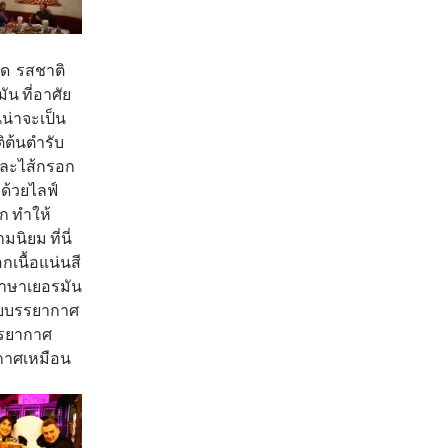
มด รสชาติ
น ที่อาศัย
น่าจะเป็น
ิต้นตำรับ
 และไส้กรอก
 ด้วยไลฟ์
ก ทำให้
มนิยม ที่นี่
กเนื้อแน่นสี
ภาษาเยอรมัน
มกัยบรรยากาศ
รรยากาศ
กาศเหมือน