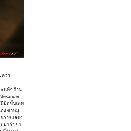
สมควร
 แท้ๆ ร้าน
.Alexander
ฝีมือขั้นเทพ
วเอง ขาหมู
ด้วยการแสดง
ิบมาว่า ขา