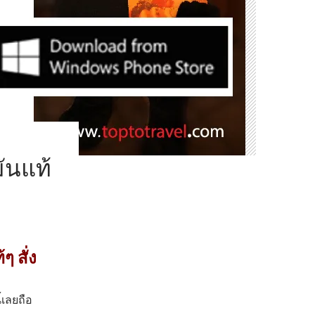
ันแท้
 สั่ง
้เลยถือ