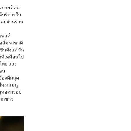
 บาย อ็อต
ดให้บริการใน
อเคยผ่านร้าน
เฟสต์
อลิ้มรสชาติ
้นตั้งแต่ วัน
ศที่เหมือนไป
าวไทย และ
ือน
องดื่มสุด
ิ้มรสเมนู
หมูทอดกรอบ
 จากชาว