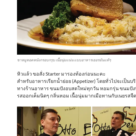
ขาหมูทอดหนังกรอบกรุบ เนื้อนุ่มแน่น แบบอาหารเยอรมันแท้ๆ
หิวแล้ว ขอสั่ง Starter มารองท้องก่อนนะคะ
สำหรับอาหารเรียกน้ำย่อย (Appetizer) โดยทั่วไปจะเป็นบ
ทางร้านอาหาร ขนมปังอบสดใหม่ทุกวัน หอมกรุ่น ขนมปังท
รสออกเค็มนิดๆ กลิ่นหอม เนื้อนุ่มมากเมือทานกับเนยรสจื