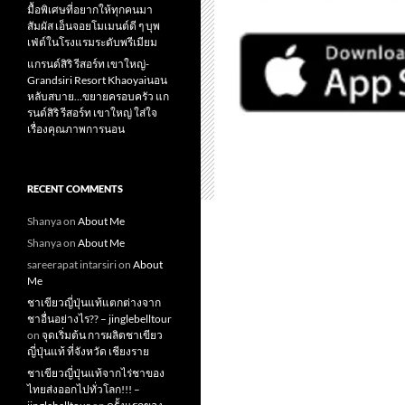
มื้อพิเศษที่อยากให้ทุกคนมา
สัมผัส เอ็นจอยโมเมนต์ดี ๆ บุพ
เฟ่ต์ในโรงแรมระดับพรีเมียม
แกรนด์สิริ​ รีสอร์ท​ เขาใหญ่​-
Grandsiri​ Resort​ Khaoyaiนอน
หลับสบาย…ขยายครอบครัว แก
รนด์สิริ รีสอร์ท เขาใหญ่ ใส่ใจ
เรื่องคุณภาพการนอน
RECENT COMMENTS
Shanya
on
About Me
Shanya
on
About Me
sareerapat intarsiri
on
About
Me
ชาเขียวญี่ปุ่นแท้แตกต่างจาก
ชาอื่นอย่างไร?? – jinglebelltour
on
จุดเริ่มต้น การผลิตชาเขียว
ญี่ปุ่นแท้ ที่จังหวัด เชียงราย
ชาเขียวญี่ปุ่นแท้จากไร่ชาของ
ไทยส่งออกไปทั่วโลก!!! –