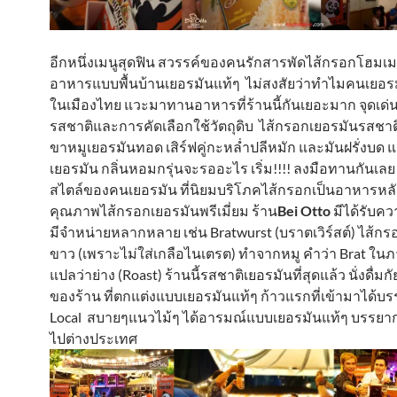
อีกหนึ่งเมนูสุดฟิน สวรรค์ของคนรักสารพัดไส้กรอกโฮมเ
อาหารแบบพื้นบ้านเยอรมันแท้ๆ ไม่สงสัยว่าทำไมคนเยอรมั
ในเมืองไทย แวะมาทานอาหารที่ร้านนี้กันเยอะมาก จุดเด่น
รสชาติและการคัดเลือกใช้วัตถุดิบ ไส้กรอกเยอรมันรสชาต
ขาหมูเยอรมันทอด เสิร์ฟคู่กะหล่ำปลีหมัก และมันฝรั่งบด
เยอรมัน กลิ่นหอมกรุ่นจะรออะไร เริ่ม!!!! ลงมือทานกันเลย
สไตล์ของคนเยอรมัน ที่นิยมบริโภคไส้กรอกเป็นอาหารหลั
คุณภาพไส้กรอกเยอรมันพรีเมี่ยม ร้าน
Bei Otto
มีได้รับควา
มีจำหน่ายหลากหลาย เช่น Bratwurst (บราตเวิร์สต์) ไส้กรอ
ขาว (เพราะไม่ใส่เกลือไนเตรต) ทำจากหมู คำว่า Brat ใน
แปลว่าย่าง (Roast) ร้านนี้รสชาติเยอรมันที่สุดแล้ว นั่งดื่
ของร้าน ที่ตกแต่งแบบเยอรมันแท้ๆ ก้าวแรกที่เข้ามาได้บ
Local สบายๆแนวไม้ๆ ได้อารมณ์แบบเยอรมันแท้ๆ บรรยา
ไปต่างประเทศ