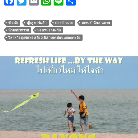
F
T
E
W
Li
S
ac
w
m
h
n
h
e
itt
ail
at
e
ar
ข้าวม้ง
ญั่งสู ฟาร์มฮัก
ดอยป่าหวาย
ททท. สำนักงานตาก
b
er
s
e
น้ำตกป่าหวาย
ม่อนหมอกตะวัน
o
A
วิสาหกิจชุมชนท่องเที่ยวเชิงเกษตรม่อนหมอกตะวัน
o
p
k
p