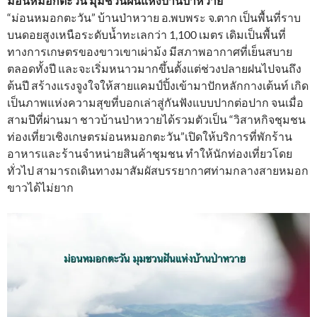
ม่อนหมอกตะวัน มุมชวนฝันแห่งบ้านป่าหวาย
“ม่อนหมอกตะวัน” บ้านป่าหวาย อ.พบพระ จ.ตาก เป็นพื้นที่ราบ
บนดอยสูงเหนือระดับน้ำทะเลกว่า 1,100 เมตร เดิมเป็นพื้นที่
ทางการเกษตรของขาวเขาเผ่าม้ง มีสภาพอากาศที่เย็นสบาย
ตลอดทั้งปี และจะเริ่มหนาวมากขึ้นตั้งแต่ช่วงปลายฝนไปจนถึง
ต้นปี สร้างแรงจูงใจให้สายแคมป์ปิ้งเข้ามาปักหลักกางเต้นท์ เกิด
เป็นภาพแห่งความสุขที่บอกเล่าสู่กันฟังแบบปากต่อปาก จนเมื่อ
สามปีที่ผ่านมา ชาวบ้านป่าหวายได้รวมตัวเป็น “วิสาหกิจชุมชน
ท่องเที่ยวเชิงเกษตรม่อนหมอกตะวัน”เปิดให้บริการที่พักร้าน
อาหารและร้านจำหน่ายสินค้าชุมชน ทำให้นักท่องเที่ยวโดย
ทั่วไป สามารถเดินทางมาสัมผัสบรรยากาศท่ามกลางสายหมอก
ขาวได้ไม่ยาก