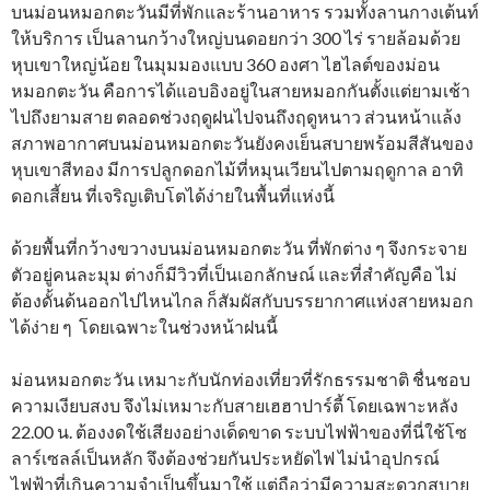
บนม่อนหมอกตะวันมีที่พักและร้านอาหาร รวมทั้งลานกางเต้นท์
ให้บริการ เป็นลานกว้างใหญ่บนดอยกว่า 300 ไร่ รายล้อมด้วย
หุบเขาใหญ่น้อย ในมุมมองแบบ 360 องศา ไฮไลต์ของม่อน
หมอกตะวัน คือการได้แอบอิงอยู่ในสายหมอกกันตั้งแต่ยามเช้า
ไปถึงยามสาย ตลอดช่วงฤดูฝนไปจนถึงฤดูหนาว ส่วนหน้าแล้ง
สภาพอากาศบนม่อนหมอกตะวันยังคงเย็นสบายพร้อมสีสันของ
หุบเขาสีทอง มีการปลูกดอกไม้ที่หมุนเวียนไปตามฤดูกาล อาทิ
ดอกเสี้ยน ที่เจริญเติบโตได้ง่ายในพื้นที่แห่งนี้
ด้วยพื้นที่กว้างขวางบนม่อนหมอกตะวัน ที่พักต่าง ๆ จึงกระจาย
ตัวอยู่คนละมุม ต่างก็มีวิวที่เป็นเอกลักษณ์ และที่สำคัญคือ ไม่
ต้องดั้นด้นออกไปไหนไกล ก็สัมผัสกับบรรยากาศแห่งสายหมอก
ได้ง่าย ๆ โดยเฉพาะในช่วงหน้าฝนนี้
ม่อนหมอกตะวัน เหมาะกับนักท่องเที่ยวที่รักธรรมชาติ ชื่นชอบ
ความเงียบสงบ จึงไม่เหมาะกับสายเฮฮาปาร์ตี้ โดยเฉพาะหลัง
22.00 น. ต้องงดใช้เสียงอย่างเด็ดขาด ระบบไฟฟ้าของที่นี่ใช้โซ
ลาร์เซลล์เป็นหลัก จึงต้องช่วยกันประหยัดไฟ ไม่นำอุปกรณ์
ไฟฟ้าที่เกินความจำเป็นขึ้นมาใช้ แต่ถือว่ามีความสะดวกสบาย