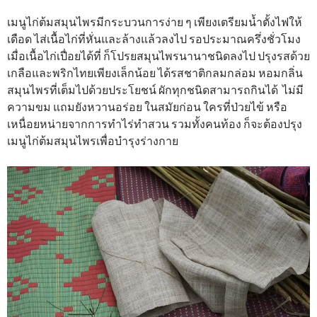
เมนูไก่ต้มสมุนไพรมีกระบวนการง่าย ๆ เพียงเตรียมน้ำตั้งไฟให้
เดือด ไส่เนื้อไก่ที่หั่นและล้างแล้วลงไป รอประมาณครึ่งชั่วโมง
เมื่อเนื้อไก่เปื่อยได้ที่ ก็โปรยสมุนไพรนานาชนิดลงไป ปรุงรสด้วย
เกลือและพริกไทยเพียงเล็กน้อย ได้รสชาติกลมกล่อม หอมกลิ่น
สมุนไพรที่เต็มไปด้วยประโยชน์ ผักทุกชนิดสามารถกินได้ ไม่มี
ความขม แถมยังหวานอร่อย ในสมัยก่อน ใครที่ป่วยไข้ หรือ
เหนื่อยหน่ายจากการทำไร่ทำสวน รวมทั้งคนท้อง ก็จะต้องปรุง
เมนูไก่ต้มสมุนไพรเพื่อบำรุงร่างกาย