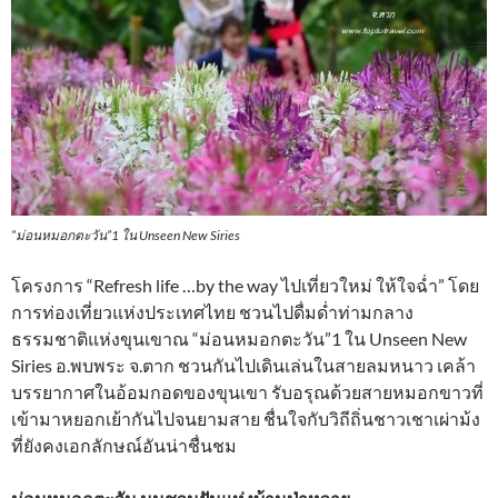
“ม่อนหมอกตะวัน”1 ใน Unseen New Siries
โครงการ “Refresh life …by the way ไปเที่ยวใหม่ ให้ใจฉ่ำ” โดย
การท่องเที่ยวแห่งประเทศไทย ชวนไปดื่มด่ำท่ามกลาง
ธรรมชาติแห่งขุนเขาณ “ม่อนหมอกตะวัน”1 ใน Unseen New
Siries อ.พบพระ จ.ตาก ชวนกันไปเดินเล่นในสายลมหนาว เคล้า
บรรยากาศในอ้อมกอดของขุนเขา รับอรุณด้วยสายหมอกขาวที่
เข้ามาหยอกเย้ากันไปจนยามสาย ชื่นใจกับวิถีถิ่นชาวเชาเผ่าม้ง
ที่ยังคงเอกลักษณ์อันน่าชื่นชม