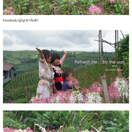
Facebook/ญั่งสู ฟาร์มฮัก