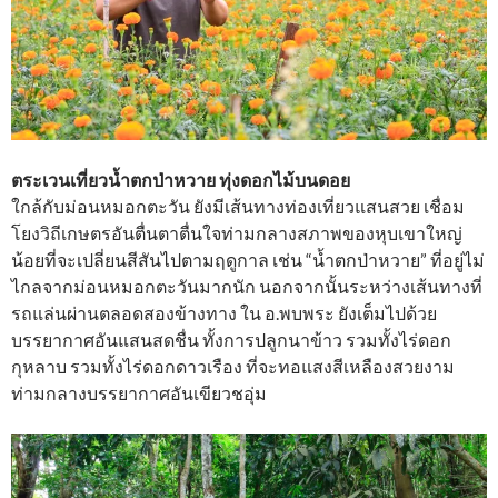
ตระเวนเที่ยวน้ำตกป่าหวาย ทุ่งดอกไม้บนดอย
ใกล้กับม่อนหมอกตะวัน ยังมีเส้นทางท่องเที่ยวแสนสวย เชื่อม
โยงวิถีเกษตรอันตื่นตาตื่นใจท่ามกลางสภาพของหุบเขาใหญ่
น้อยที่จะเปลี่ยนสีสันไปตามฤดูกาล เช่น “น้ำตกป่าหวาย” ที่อยู่ไม่
ไกลจากม่อนหมอกตะวันมากนัก นอกจากนั้นระหว่างเส้นทางที่
รถแล่นผ่านตลอดสองข้างทาง ใน อ.พบพระ ยังเต็มไปด้วย
บรรยากาศอันแสนสดชื่น ทั้งการปลูกนาข้าว รวมทั้งไร่ดอก
กุหลาบ รวมทั้งไร่ดอกดาวเรือง ที่จะทอแสงสีเหลืองสวยงาม
ท่ามกลางบรรยากาศอันเขียวชอุ่ม