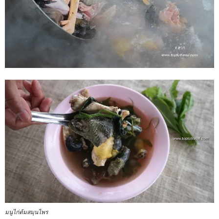
มนูไก่ต้มสมุนไพร