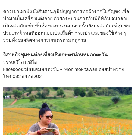
ชาวเขาเผ่าม้ง ยังสืบสานภูมิปัญญาการทอผ้าจากใยกัญชง เพื่อ
นำมาเป็นเครื่องแต่งกาย ด้วยกระบวนการอันพิถีพิถัน จนกลาย
เป็นผลิตภัณฑ์ที่ขึ้นชื่อของที่นี่ นอกจากนั้นยังมีผลิตภัณฑ์ชุมชน
ประเภทผ้าทอที่ออกแบบเป็นเสื้อผ้า กระเป๋า และของใช้ต่าง ๆ
รวมทั้งผลผลิตทางการเกษตรตามฤดูกาล
วิสาหกิจชุมชนท่องเที่ยวเชิงเกษตรม่อนหมอกตะวัน
วรรณวิไล แซ่กือ
Facebook/ม่อนหมอกตะวัน – Mon mok tawan ดอยป่าหวาย
โทร 082 647 6202