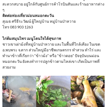
สะดวกสบาย อยู่ใกล้กับศูนย์การค้าโรบินสันและร้านอาหารต่าง
ๆ
ติดต่อท่องเที่ยวม่อนหมอกตะวัน
สุเมธ ศรีธีระวัฒน์ ผู้ใหญ่บ้าน หมู่บ้านป่าหวาย
โทร 083 903 1263
ไก่ต้มสมุนไพร เมนูโดนใจได้สุขภาพ
ชาวเขาเผ่าม้งที่หมู่บ้านป่าหวาย และในพื้นที่ใกล้เคียง ในเขต
อ.พบพระ จ.ตาก ส่วนใหญ่มีอาชีพเกษตรกร ทำสวน ทำไร่ และ
ทำนาข้าวที่เรียกว่า “ข้าวม้ง” หรือ “ข้าวดอย” ปัจจุบันบนม่อน
หมอกตะวัน ยังคงทำการปลูกข้าวตามไหล่เขา เกิดเป็นภาพที่
สวยงาม