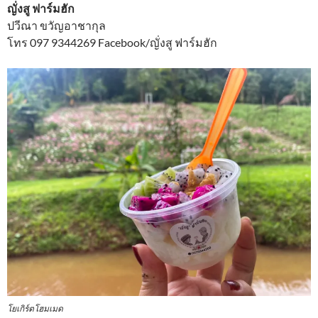
ญั่งสู ฟาร์มฮัก
ปวีณา ขวัญอาชากุล
โทร 097 9344269 Facebook/ญั่งสู ฟาร์มฮัก
โยเกิร์ตโฮมเมด