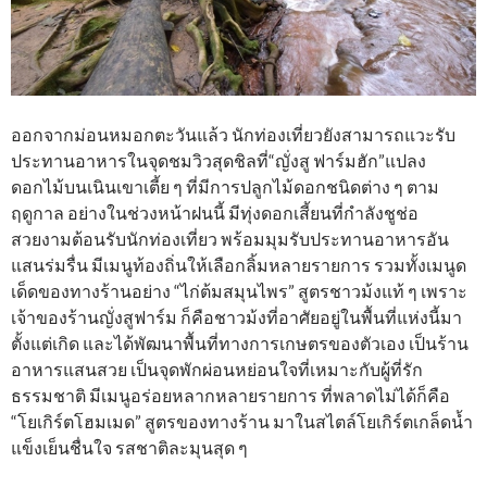
ออกจากม่อนหมอกตะวันแล้ว นักท่องเที่ยวยังสามารถแวะรับ
ประทานอาหารในจุดชมวิวสุดชิลที่“ญั่งสู ฟาร์มฮัก”แปลง
ดอกไม้บนเนินเขาเตี้ย ๆ ที่มีการปลูกไม้ดอกชนิดต่าง ๆ ตาม
ฤดูกาล อย่างในช่วงหน้าฝนนี้ มีทุ่งดอกเสี้ยนที่กำลังชูช่อ
สวยงามต้อนรับนักท่องเที่ยว พร้อมมุมรับประทานอาหารอัน
แสนร่มรื่น มีเมนูท้องถิ่นให้เลือกลิ้มหลายรายการ รวมทั้งเมนูด
เด็ดของทางร้านอย่าง “ไก่ต้มสมุนไพร” สูตรชาวม้งแท้ ๆ เพราะ
เจ้าของร้านญั่งสูฟาร์ม ก็คือชาวม้งที่อาศัยอยู่ในพื้นที่แห่งนี้มา
ตั้งแต่เกิด และได้พัฒนาพื้นที่ทางการเกษตรของตัวเอง เป็นร้าน
อาหารแสนสวย เป็นจุดพักผ่อนหย่อนใจที่เหมาะกับผู้ที่รัก
ธรรมชาติ มีเมนูอร่อยหลากหลายรายการ ที่พลาดไม่ได้ก็คือ
“โยเกิร์ตโฮมเมด” สูตรของทางร้าน มาในสไตล์โยเกิร์ตเกล็ดน้ำ
แข็งเย็นชื่นใจ รสชาติละมุนสุด ๆ