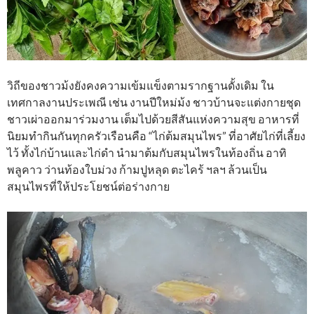
วิถีของชาวม้งยังคงความเข้มแข็งตามรากฐานดั้งเดิม ใน
เทศกาลงานประเพณี เช่น งานปีใหม่ม้ง ชาวบ้านจะแต่งกายชุด
ชาวเผ่าออกมาร่วมงาน เต็มไปด้วยสีสันแห่งความสุข อาหารที่
นิยมทำกินกันทุกครัวเรือนคือ “ไก่ต้มสมุนไพร” ที่อาศัยไก่ที่เลี้ยง
ไว้ ทั้งไก่บ้านและไก่ดำ นำมาต้มกับสมุนไพรในท้องถิ่น อาทิ
พลูคาว ว่านท้องใบม่วง ก้ามปูหลุด ตะไคร้ ฯลฯ ล้วนเป็น
สมุนไพรที่ให้ประโยชน์ต่อร่างกาย