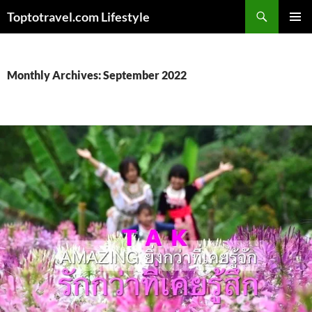
Skip
Search
Toptotravel.com Lifestyle
to
PRIMAR
content
MENU
Monthly Archives: September 2022