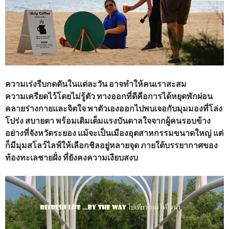
ความเร่งรีบกดดันในแต่ละวัน อาจทำให้คนเราสะสม
ความเครียดไว้โดยไม่รู้ตัว ทางออกที่ดีคือการได้หยุดพักผ่อน
คลายร่างกายและจิตใจ พาตัวเองออกไปพบเจอกับมุมมองที่โล่ง
โปร่ง สบายตา พร้อมเติมเต็มแรงบันดาลใจจากผู้คนรอบข้าง
อย่างที่จังหวัดระยอง แม้จะเป็นเมืองอุตสาหกรรมขนาดใหญ่ แต่
ก็มีมุมสโลว์ไลฟ์ให้เลือกชิลอยู่หลายจุด ภายใต้บรรยากาศของ
ท้องทะเลชายฝั่ง ที่ยังคงความเงียบสงบ