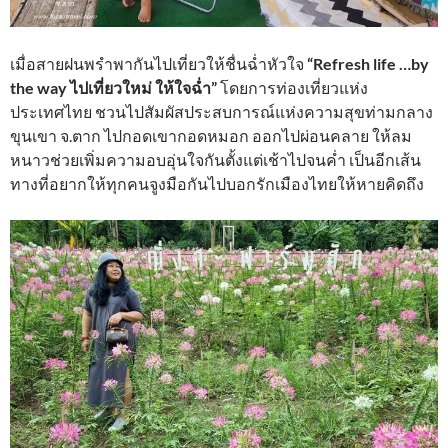
เมื่อสายฝนพรำพากันไปเที่ยวให้ชื่นฉ่ำหัวใจ
“Refresh life …by
the way ไปเที่ยวใหม่ ให้ใจฉ่ำ”
โดยการท่องเที่ยวแห่ง
ประเทศไทย ชวนไปสัมผัสประสบการณ์แห่งความสุขท่ามกลาง
ขุนเขา จ.ตาก ไปกอดเขากอดหมอก ออกไปผ่อนคลาย ให้ลม
หนาวช่วยเพิ่มความอบอุ่นใจกันตั้งแต่เช้าไปจนค่ำ เป็นอีกเส้น
ทางที่อยากให้ทุกคนจูงมือกันไปบอกรักเมืองไทยให้หายคิดถึง