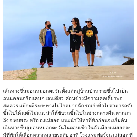
เส้นทางขึ้นม่อนหมอกตะวัน ตั้งแต่หมู่บ้านป่าหวายขึ้นไป เป็น
ถนนคอนกรีตแคบ ๆ เลนเดียว ค่อนข้างมีความคดเคี้ยวพอ
สมควร แม้จะมีระยะทางไม่ไกลมากนัก รถเก๋งทั่วไปสามารถขับ
ขึ้นไปได้ แต่ก็ไม่แนะนำให้ขับรถขึ้นไปในช่วงกลางคืน หากมา
ถึง อ.พบพระ หรือ อ.แม่สอด แนะนำให้หาที่พักก่อนจะเริ่มต้น
เดินทางขึ้นสู่ม่อนหมอกตะวันในตอนเช้า ในตัวเมืองแม่สอดจะ
มีที่พักให้เลือกหลากหลายระดับ อาทิ โรงแรมฟอร์จูน แม่สอด ที่