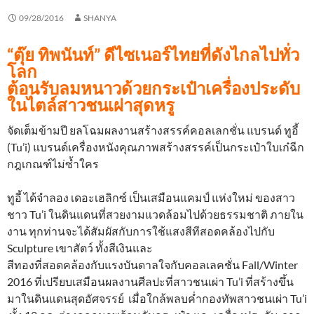
09/28/2016
SHANYA
“ตุ๊ย ทิพนันท์” ดีไซเนอร์ไทยที่ดังไกลไปทั่ว
โลก
ต้อนรับลมหนาวด้วยกระเป๋าเครื่องประดับ
ในไตล์สาวชนเผ่าสุดหรู
จัดเต็มข้ามปี ยลโฉมผลงานสร้างสรรค์คอลเลกชั่น แบรนด์ ทูอี้
(Tu’i) แบรนด์เครื่องหนังคุณภาพสร้างสรรค์เป็นกระเป๋าใบเก๋ฉีก
กฎเกณฑ์ไม่ซ้ำใคร
ทูอี้ ได้จำลอง เดอะเฮลิกซ์ เป็นเสมือนแคมป์ แห่งใหม่ ของสาว
ชาว Tu’i ในดินแดนที่สวยงามแวดล้อมไปด้วยธรรมชาติ ภายใน
งาน ทุกท่านจะได้สัมผัสกับการใช้แสงสีทีสอดคล้องไปกับ
Sculpture เขาสัตว์ ทั้งสีเงินและ
สีทองที่สอดคล้องกับแรงบันดาลใจกับคอลเลคชั่น Fall/Winter
2016 ที่เปรียบเสมือนผลงานศีลปะที่สาวชนเผ่า Tu’i ที่สร้างขึ้น
มาในดินแดนสุดอัศจรรย์ เมื่อใกล้พลบค่ำกองทัพสาวชนเผ่า Tu’i