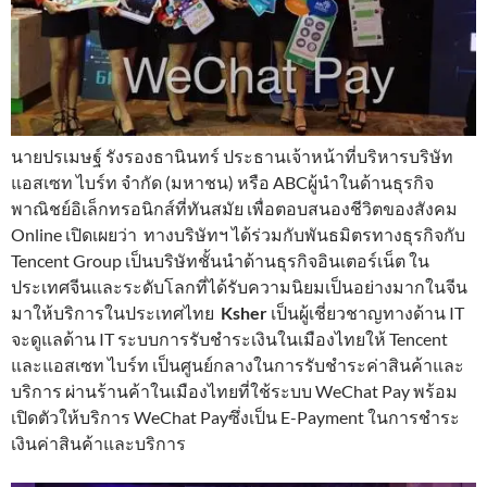
นายปรเมษฐ์ รังรองธานินทร์ ประธานเจ้าหน้าที่บริหารบริษัท
แอสเซท ไบร์ท จำกัด (มหาชน) หรือ ABCผู้นำในด้านธุรกิจ
พาณิชย์อิเล็กทรอนิกส์ที่ทันสมัย เพื่อตอบสนองชีวิตของสังคม
Online เปิดเผยว่า ทางบริษัทฯ ได้ร่วมกับพันธมิตรทางธุรกิจกับ
Tencent Group เป็นบริษัทชั้นนำด้านธุรกิจอินเตอร์เน็ต ใน
ประเทศจีนและระดับโลกที่ได้รับความนิยมเป็นอย่างมากในจีน
มาให้บริการในประเทศไทย
Ksher
เป็นผู้เชี่ยวชาญทางด้าน IT
จะดูแลด้าน IT ระบบการรับชำระเงินในเมืองไทยให้ Tencent
และแอสเซท ไบร์ท เป็นศูนย์กลางในการรับชำระค่าสินค้าและ
บริการ ผ่านร้านค้าในเมืองไทยที่ใช้ระบบ WeChat Pay พร้อม
เปิดตัวให้บริการ WeChat Payซึ่งเป็น E-Payment ในการชำระ
เงินค่าสินค้าและบริการ