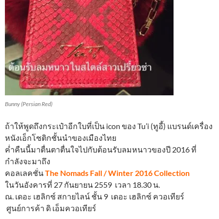
Bunny (Persian Red)
ถ้าให้พูดถึงกระเป๋าอีกใบที่เป็น icon ของ Tu’i (ทูอี้) แบรนด์เครื่อง
หนังเอ็กโซติกชั้นนำของเมืองไทย
ค่ำคืนนี้มาตื่นตาตื่นใจไปกับต้อนรับลมหนาวของปี 2016 ที่
กำลังจะมาถึง
คอลเลคชั่น
The Nomads Fall / Winter 2016 Collection
ในวันอังคารที่ 27 กันยายน 2559 เวลา 18.30 น.
ณ. เดอะ เฮลิกซ์ สกายไลน์ ชั้น 9 เดอะ เฮลิกซ์ ควอเทียร์
ศูนย์การค้า ดิ เอ็มควอเทียร์