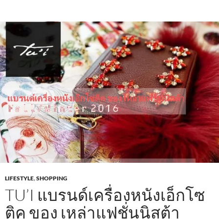
e
itt
ail
at
e
ar
b
er
s
e
o
A
o
p
k
p
LIFESTYLE
,
SHOPPING
TU’I แบรนด์เครื่องหนังเอ็กโซ
ติค ของ เหล่าแฟชั่นนิสต้า