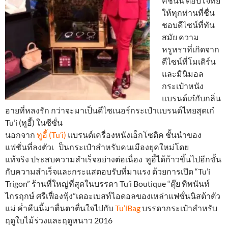
คชั่นนี้ ตอบโจทย์
ให้ทุกท่านที่ชื่น
ชอบดีไซน์ที่ทัน
สมัย ความ
หรูหราที่เกิดจาก
ดีไซน์ที่โมเดิร์น
และมินิมอล
กระเป๋าหนัง
แบรนด์เก๋กับกลิ่น
อายที่หลงรัก กว่าจะมาเป็นดีไซเนอร์กระเป๋าแบรนด์ไทยสุดเก๋
Tu’i (ทูอี้) ในซีซั่น
นอกจาก
ทูอี้ (Tu’i)
แบรนด์เครื่องหนังเอ็กโซติค ชั้นนำของ
แฟชั่นที่ลงตัวเ ป็นกระเป๋าสำหรับคนเมืองยุคใหม่โดย
แท้จริง ประสบความสำเร็จอย่างต่อเนื่อง ทูอี้ได้ก้าวขึ้นไปอีกขั้น
กับความสำเร็จและกระแสตอบรับที่มาแรง ด้วยการเปิด “Tu’i
Trigon” ร้านที่ใหญ่ที่สุดในบรรดา Tu’i Boutique “ตุ๊ย ทิพนันท์
ไกรฤกษ์ ศรีเฟื่องฟุ้ง”เดอะเบสท์ไอดอลของเหล่าแฟชั่นนิสต้าตัว
แม่ ค่ำคืนนี้มาตื่นตาตื่นใจไปกับ
Tu’iBag
บรรดากระเป๋าสำหรับ
ฤดูใบไม้ร่วงและฤดูหนาว 2016