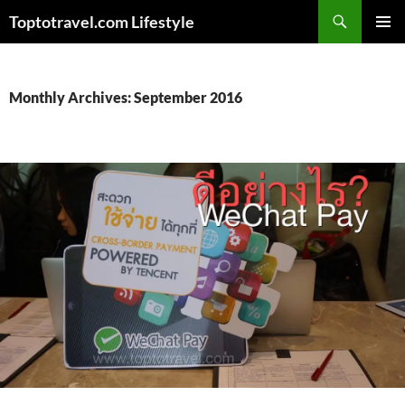
Skip
Search
Toptotravel.com Lifestyle
to
PRIMAR
content
MENU
Monthly Archives: September 2016