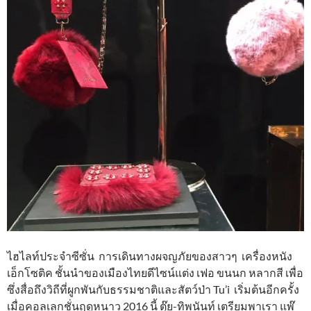
ไฮไลท์ประจำซีซั่น การเดินทางผจญภัยของสาวๆ เครื่องหนัง
เอ็กโซติค ชั้นนำของเมืองไทยดีไซน์แต่ง เฟอ ขนนก หลากสี เพื่อ
ซึ่งสื่อถึงวิถีที่ผูกพันกับธรรมชาติและสัตว์ป่า Tu’i เริ่มต้นอีกครั้ง
เมื่อคอลเลกชั่นฤดูหนาว 2016 นี้ ตุ๊ย-ทิพนันท์ เตรียมพาเรา แพ๊