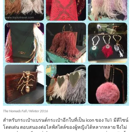
The Nomads Fall / Winter 2016
สำหรับกระเป๋าแบรนด์กระเป๋าอีกใบที่เป็น icon ของ Tu’i มีดีไซน์
โดดเด่น ตอบสนองต่อไลฟ์สไตล์ของผู้หญิงได้หลากหลาย จึงไม่