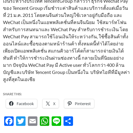
เงินระหว่างประเทศ TencentGroup กล่าวว่า ธุรกิจ Wechat Pay
ของ Tencent Group เริ่มชำระค่าสินค้าและบริการตั้งแต่เมื่อวัน
ที่ 21 ม.ค. 2011 โดยคนจีนส่วนใหญ่ใช้เวลาอยู่กับมือถือ และ
WeChat เป็นหนึ่งในแอพพลิเคชั่นที่คนจีนนิยม ใช้สมาร์ทโฟน
สำหรับการสนทนาและ WeChat Pay สำหรับการชำระเงิน โดย
WeChat Pay สามารถใช้โอนเงินให้ระหว่างกัน, ใช้ซื้อสินค้าทั้ง
ออนไลน์และซื้อของตามหน้าร้านค้า ทั้งหมดนี้ทำได้โดยง่าย
เพียงเปิดแอพพลิเคชั่น สแกนคิวอาร์โค้ดก็สามารถจ่ายเงินได้
ทันที ทำให้การชำระเงินผ่านช่องทางนี้ กลายเป็นที่นิยมอย่าง
มาก ปัจจุบัน WeChat Pay มี Active user ทั่วโลกกว่า 400 ล้าน
บัญชีและบริษัท Tencent Group เป็นหนึ่งใน บริษัทไอทีที่มีมูลค่า
สูงที่สุดในเอเชีย
SHARE THIS:
Facebook
X
Pinterest
F
T
E
W
Li
S
ac
w
m
h
n
h