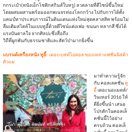
กกระเป๋า(หนังเอ็กโซติกสกินส์ใบหรู) ลวดลายที่ดีไซน์ขึ้นใหม่
โดยผสมผสานพร้อมออกพเนจรท่องโลกกว้าง ไปกับการได้ตั้ง
แคมป์หาประสบการณ์ในดินแดนแห่งใหม่สุดคลาสสิค พร้อมไม่
ลืมเติมสไตล์ในแบบทูอี้ด้วยดีไซน์แต่งเฟอ ขนนก หลากสี ซึ่งได้
แรงบันดาลใจ จากศิลปะซึ่งสื่อถึง
วิถีที่ผูกพันกับธรรมชาติและสัตว์ป่ามากยิ่งขึ้น
แบรนด์เครื่องหนัง ทูอี้:
เดอะเบสท์ไอดอล ของเหล่าแฟชั่นนิสต้า
ตัวแม่
มาทำความรู้จัก
กับ คอลเลคชั่น
ทู
อี้
เดอะนอแมดส์/
วินเทอร์ 2016 ให้
ดียิ่งขึ้นนำ เสนอ
โปรดักในคอลเล็
คชั่นนี้ไว้อย่าง
ครบถ้วน คอลเล็