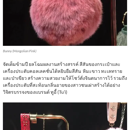
Bunny (Mongolian Pink)
จัดเต็มข้ามปี ยลโฉมผลงานสร้างสรรค์ สีสันของกระเป๋าและ
เครื่องประดับคอลเลคชั่นได้หยิบยืมสีสัน หิมะขาว ทะเลทราย
และป่าเขียว สร้างความสวยงามให้โชว์ดั่งจินตนาการไว้ รวมถึง
เครื่องประดับที่สะท้อนกลิ่นอายของสาวชนเผ่าสร้างได้อย่าง
วิจิตรบรรจงของแบรนด์ ทูอี้ (Tu’i)