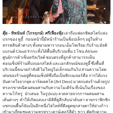
ตุ๊ย – ทิพนันท์ (ไกรฤกษ์) ศรีเฟื่องฟุ้ง
เล่าถึงแฟลกชิพสโตร์แห่ง
แรกของ ทูอี้ ก่อนหน้านี้มีหน้าร้านเป็นช็อปเล็กๆ อยู่ในห้าง
สรรพสินค้าต่างๆ ทั้งสยามพารากอน เอ็มโพเรียม กับร้าน มัลติ
แบรนด์ Cloud 9 กระทั้งได้พื้นที่บริเวณชั้น 1 โซน Atrium
ศูนย์การค้าเซ็นทรัลเวิลด์ ชอบตรงที่ลูกค้าสามารถเห็น
คอนเซ็ปท์ร้านที่บ่งบอกสไตล์ และเอกลักษณ์ของทูอี้ ซึ่งพื้นที่
บริเวณนี้ขนาดกำลังดี ไม่ใหญ่ไม่เล็กจนเกินไป ส่วนความโดด
เด่นของร้านอยู่ที่คอนเซ็ปท์ซึ่งถือเป็นซิกเนเจอร์คือ การได้แรง
บันดาลใจจากยุค อาร์ตเดคโค (Art Deco) มาตกแต่งร้านด้วยรูป
ทรงเรขาคณิต ผสมผสานกับความโมเดิร์น ที่เน้นในเรื่องของ
ความโก้หรู นำเสนอ ในรูปแบบ ลวดลายจากการผสมผสาน
เส้นต่างๆ ทำให้เกิดแสงเงามิติที่ดูลึกลับน่าค้นหา ลายกราฟิกซิก
แซกบนพื้นก็นับเป็นอีกหนึ่งไฮไลท์ที่ดึงดูดทุกสายตาให้ย่างก้าว
เข้ามาเยี่ยมชมความหรูหรา เคาน์เตอร์สีดำ ขาว ตัดกับความ