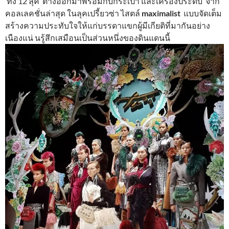
ทั้ง 12 ลุค ต่างออกมาพร้อมกับกระเป๋า และเครื่องประดับ จาก
คอลเลคชั่นล่าสุด ในลุคเปรี้ยวซ่า ไสตล์
maximalist
แบบจัดเต็ม
สร้างความประทับใจให้แก่บรรดาแขกผู้มีเกียติที่มากันอย่าง
เนืองแน่ นรู้สึกเสมือนเป็นส่วนหนึ่งของดินแดนนี้