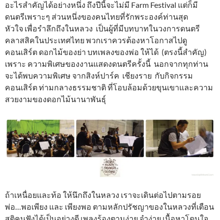
อะไรสำคัญได้อย่างหนึ่ง ถึงปีนี้จะไม่มี Farm Festival แต่ก็มี
ดนตรีเพราะๆ ส่วนหนึ่งของคนไทยที่รักพระองค์ท่านสุด
หัวใจ เพื่อรำลึกถึงในหลวง เป็นผู้ที่มีบทบาทในวงการดนตรี
คลาสสิคในประเทศไทย พวกเราควรต้องหาโอกาสไปดู
คอนเสิร์ต ดอกไม้ของย่า บทเพลงของพ่อ ให้ได้ (ตรงนี้สำคัญ)
เพราะ ความพิเศษของงานแสดงดนตรีครั้งนี้ นอกจากทุกท่าน
จะได้พบความพิเศษ จากสิงห์ปาร์ค เชียงราย กับกิจกรรม
คอนเสิร์ต ท่ามกลางธรรมชาติ ที่โอบล้อมด้วยขุนเขาและความ
สวยงามของดอกไม้นานาพันธุ์
ถ้าเหนื่อยและท้อ ให้นึกถึงในหลวง เราจะเดินต่อไปตามรอย
พ่อ…พอเพียง และ เพียงพอ ตามหลักปรัชญาของในหลวงที่เตือน
สติคนฟังได้เป็นอย่างดี เพลงร้องตามง่าย จำง่าย เนื้อหาโดนใจ