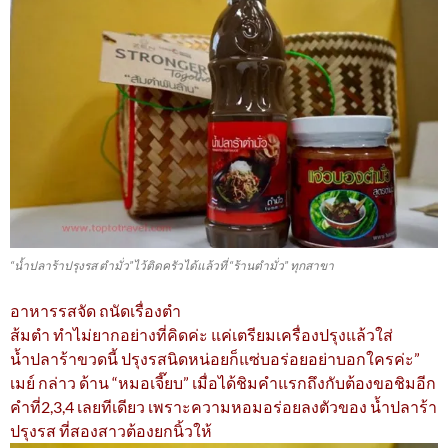
“น้ำปลาร้าปรุงรส ตำมั่ว”ไว้ติดครัวได้แล้วที่ “ร้านตำมั่ว” ทุกสาขา
อาหารรสจัด ถนัดเรื่องตำ
ส้มตำ ทำไม่ยากอย่างที่คิดค่ะ แค่เตรียมเครื่องปรุงแล้วใส่
น้ำปลาร้าขวดนี้ ปรุงรสนิดหน่อยก็แซ่บอร่อยอย่าบอกใครค่ะ”
เมย์ กล่าว ด้าน “หมอเจี๊ยบ” เมื่อได้ชิมคำแรกถึงกับต้องขอชิมอีก
คำที่2,3,4 เลยทีเดียว เพราะความหอมอร่อยลงตัวของ น้ำปลาร้า
ปรุงรส ที่สองสาวต้องยกนิ้วให้