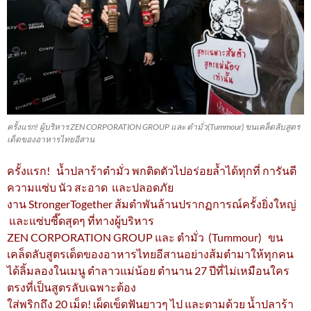
ครั้งแรก! ผู้บริหาร ZEN CORPORATION GROUP และ ตำมั่ว(Tummour) ขนเคล็ดลับสูตร
เด็ดของอาหารไทยอีสาน
ครั้งแรก! น้ำปลาร้าตำมั่ว พกติดตัวไปอร่อยล้ำได้ทุกที่ การันตี
ความแซ่บ นัว สะอาด และปลอดภัย
งาน StrongerTogether ส้มตำพันล้านปรากฏการณ์ครั้งยิ่งใหญ่
และแซ่บซี๊ดสุดๆ ที่ทางผู้บริหาร
ZEN CORPORATION GROUP และ ตำมั่ว (Tummour) ขน
เคล็ดลับสูตรเด็ดของอาหารไทยอีสานอย่างส้มตำมาให้ทุกคน
ได้ลิ้มลองในเมนู ตำลาวแม่น้อย ตำนาน 27 ปีที่ไม่เหมือนใคร
ตรงที่เป็นสูตรลับเฉพาะต้อง
ใส่พริกถึง 20 เม็ด! เผ็ดเข็ดฟันยาวๆ ไป และตามด้วย น้ำปลาร้า