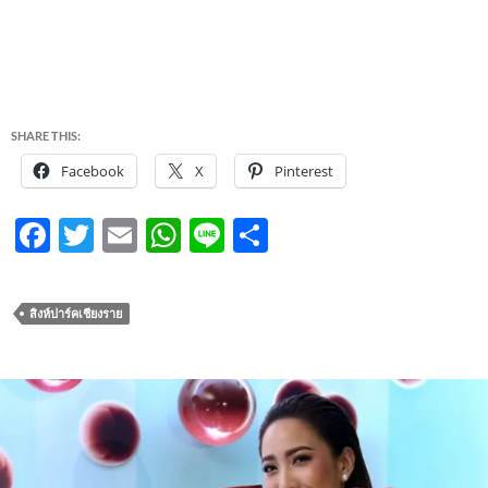
SHARE THIS:
Facebook
X
Pinterest
F
T
E
W
Li
S
ac
w
m
h
n
h
e
itt
ail
at
e
ar
สิงห์ปาร์คเชียงราย
b
er
s
e
o
A
o
p
k
p