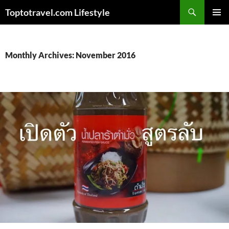
Skip
Search
Toptotravel.com Lifestyle
to
PRIMAR
content
MENU
Monthly Archives: November 2016