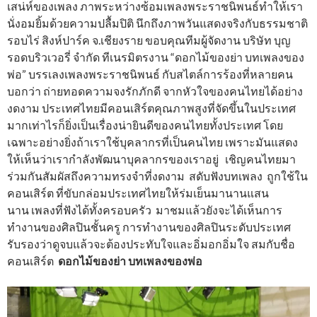
เสน่ห์ของเพลง ภาพระหว่างซ้อมเพลงพระราชนิพนธ์ทำให้เรา
นั่งอมยิ้มด้วยความปลื้มปิติ นึกถึงภาพวันแสดงจริงกับธรรมชาติ
รอบไร่ สิงห์ปาร์ค จ.เชียงราย ขอบคุณทีมผู้จัดงาน บริษัท บุญ
รอดบริวเวอรี่ จำกัด ทีเนรมิตรงาน “ดอกไม้ของย่า บทเพลงของ
พ่อ” บรรเลงเพลงพระราชนิพนธ์ กับสไตล์การร้องที่หลายคน
บอกว่า ถ่ายทอดความจงรักภักดี จากหัวใจของคนไทยได้อย่าง
งดงาม ประเทศไทยมีคอนเสิร์ตคุณภาพสูงที่จัดขึ้นในประเทศ
มากเท่าไรก็ยิ่งเป็นเรื่องน่ายินดีของคนไทยทั้งประเทศ โดย
เฉพาะอย่างยิ่งถ้าเราใช้บุคลากรที่เป็นคนไทย เพราะมันแสดง
ให้เห็นว่าเรากำลังพัฒนาบุคลากรของเราอยู่ เชิญคนไทยมา
ร่วมกันสัมผัสถึงความทรงจำที่งดงาม สดับฟังบทเพลง ถูกใช้ใน
คอนเสิร์ต ที่ขับกล่อมประเทศไทยให้ร่มเย็นมานานแสน
นาน เพลงที่ฟังได้ทั้งครอบครัว มาชมแล้วยังจะได้เห็นการ
ทำงานของศิลปินชั้นครู การทำงานของศิลปินระดับประเทศ
รับรองว่าดูจบแล้วจะต้องประทับใจและอิ่มอกอิ่มใจ สมกับชื่อ
คอนเสิร์ต
ดอกไม้ของย่า บทเพลงของพ่อ