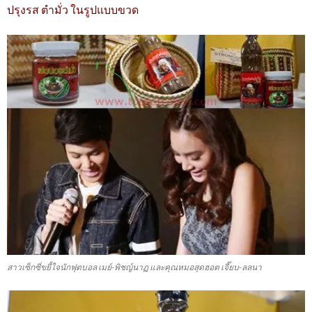
ปรุงรส ตำมั่ว ในรูปแบบขวด
สาวเซ็กซี่ขยี้ใจนักฟุตบอล เมย์-พิชญ์นาฏ และคุณหมอสุดฮอต เจี๊ยบ-ลลนา