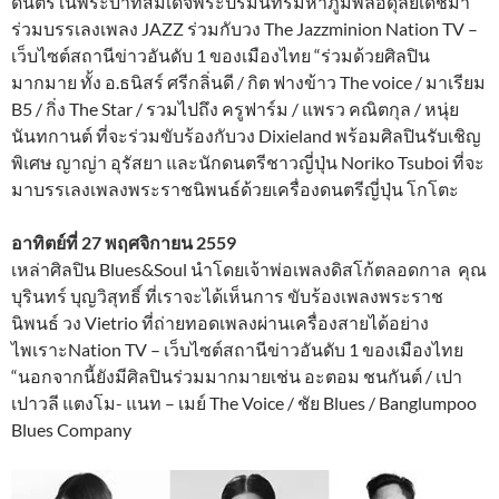
ดนตรีในพระบาทสมเด็จพระปรมินทรมหาภูมิพลอดุลยเดชมา
ร่วมบรรเลงเพลง JAZZ ร่วมกับวง The Jazzminion Nation TV –
เว็บไซต์สถานีข่าวอันดับ 1 ของเมืองไทย “ร่วมด้วยศิลปิน
มากมาย ทั้ง อ.ธนิสร์ ศรีกลิ่นดี / กิต ฟางข้าว The voice / มาเรียม
B5 / กิ่ง The Star / รวมไปถึง ครูฟาร์ม / แพรว คณิตกุล / หนุ่ย
นันทกานต์ ที่จะร่วมขับร้องกับวง Dixieland พร้อมศิลปินรับเชิญ
พิเศษ ญาญ่า อุรัสยา และนักดนตรีชาวญี่ปุ่น Noriko Tsuboi ที่จะ
มาบรรเลงเพลงพระราชนิพนธ์ด้วยเครื่องดนตรีญี่ปุ่น โกโตะ
อาทิตย์ที่ 27 พฤศจิกายน 2559
เหล่าศิลปิน Blues&Soul นำโดยเจ้าพ่อเพลงดิสโก้ตลอดกาล คุณ
บุรินทร์ บุญวิสุทธิ์ ที่เราจะได้เห็นการ ขับร้องเพลงพระราช
นิพนธ์ วง Vietrio ที่ถ่ายทอดเพลงผ่านเครื่องสายได้อย่าง
ไพเราะNation TV – เว็บไซต์สถานีข่าวอันดับ 1 ของเมืองไทย
“นอกจากนี้ยังมีศิลปินร่วมมากมายเช่น อะตอม ชนกันต์ / เปา
เปาวลี แตงโม- แนท – เมย์ The Voice / ชัย Blues / Banglumpoo
Blues Company