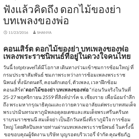
ฟังแล้วคิดถึง ดอกไม้ของย่า
บทเพลงของพ่อ
11/23/2016
SHANYA
คอนเสิร์ต ดอกไม้ของย่า บทเพลงของพ่อ
เพลงพระราชนิพนธ์ที่อยู่ในดวงใจคนไทย
วันนี้ totptravelได้มีโอกาส เดินทางร่วมเข้าชมการซ้อมใหญ่ ที่
กรมประชาสัมพันธ์ ชมภาพระหว่างการซ้อมเพลงพระราช
นิพนธ์ ทั้งนักดนตรี, คอนดักเตอร์, ตัวเพลง, เวลาฝึกซ้อม
คอนเสิร์ต”
ดอกไม้ของย่า บทเพลงของพ่อ
“ก่อนวันจริงในวันที่
25-27 พฤศจิกายน 2559 ที่สิงห์ปาร์ค จ. เชียงราย เพื่อน้อมรำลึก
ถึง พระมหากรุณาธิคุณและถวายความอาลัยแด่พระบาทสมเด็จ
พระปรมินทรมหาภูมิพลอดุลยเดชและสมเด็จพระศรีนครินท
ราบรมราชชนนี สมเด็จย่า เป็นอีกวันหนึ่งที่เราภูมิใจ การซ้อม
ใหญ่ โดยศิลปินหลายท่านผ่านบทเพลงพระราชนิพนธ์ ในครั้งนี้
ขอขอบคุณผู้จัดงาน บริษัท บุญรอดบริวเวอรี่ จำกัด คุณชัยภัฎ