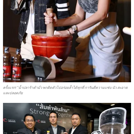
ครั้งแรก! “น้ำปลาร้าตำมั่ว พกติดตัวไปอร่อยล้ำได้ทุกที่ การันตีความแซ่บ นัว สะอาด
และปลอดภัย