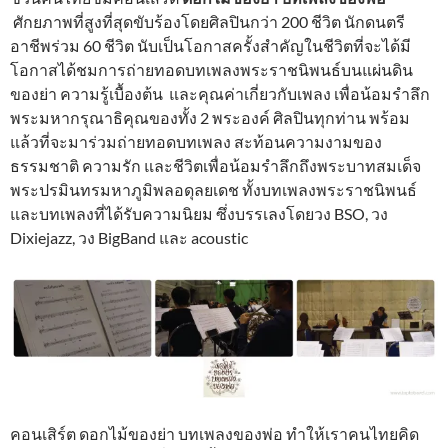
ศักยภาพที่สูงที่สุดขับร้องโดยศิลปินกว่า 200 ชีวิต นักดนตรี
อาชีพร่วม 60 ชีวิต นับเป็นโอกาสครั้งสำคัญในชีวิตที่จะได้มี
โอกาสได้ชมการถ่ายทอดบทเพลงพระราชนิพนธ์บนแผ่นดิน
ของย่า ความรู้เบื้องต้น และคุณค่าเกี่ยวกับเพลง เพื่อน้อมรำลึก
พระมหากรุณาธิคุณของทั้ง 2 พระองค์ ศิลปินทุกท่าน พร้อม
แล้วที่จะมาร่วมถ่ายทอดบทเพลง สะท้อนความงามของ
ธรรมชาติ ความรัก และชีวิตเพื่อน้อมรำลึกถึงพระบาทสมเด็จ
พระปรมินทรมหาภูมิพลอดุลยเดช ทั้งบทเพลงพระราชนิพนธ์
และบทเพลงที่ได้รับความนิยม ซึ่งบรรเลงโดยวง BSO, วง
Dixiejazz, วง BigBand และ acoustic
คอนเสิร์ต ดอกไม้ของย่า บทเพลงของพ่อ ทำให้เราคนไทยคิด