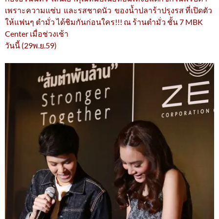
เพราะความแซ่บ และรสชาดนัว ของน้ำปลาร้าปรุงรส ที่เปิดตัว
ให้แฟนๆ ตำมั่ว ได้ชิมกันก่อนใคร!!! ณ ร้านตำมั่ว ชั้น 7 MBK
Center เมื่อช่วงเช้า
วันนี้ (29พ.ย.59)