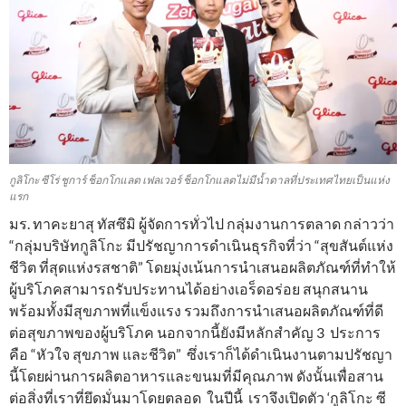
กูลิโกะ ซีโร่ ชูการ์ ช็อกโกแลต เฟลเวอร์ ช็อกโกแลตไม่มีน้ำตาลที่ประเทศไทยเป็นแห่ง
แรก
มร. ทาคะยาสุ ทัสซึมิ ผู้จัดการทั่วไป กลุ่มงานการตลาด กล่าวว่า
“กลุ่มบริษัทกูลิโกะ มีปรัชญาการดำเนินธุรกิจที่ว่า “สุขสันต์แห่ง
ชีวิต ที่สุดแห่งรสชาติ” โดยมุ่งเน้นการนำเสนอผลิตภัณฑ์ที่ทำให้
ผู้บริโภคสามารถรับประทานได้อย่างเอร็ดอร่อย สนุกสนาน
พร้อมทั้งมีสุขภาพที่แข็งแรง รวมถึงการนำเสนอผลิตภัณฑ์ที่ดี
ต่อสุขภาพของผู้บริโภค นอกจากนี้ยังมีหลักสำคัญ 3 ประการ
คือ “หัวใจ สุขภาพ และชีวิต” ซึ่งเราก็ได้ดำเนินงานตามปรัชญา
นี้โดยผ่านการผลิตอาหารและขนมที่มีคุณภาพ ดังนั้นเพื่อสาน
ต่อสิ่งที่เราที่ยึดมั่นมาโดยตลอด ในปีนี้ เราจึงเปิดตัว ‘กูลิโกะ ซี