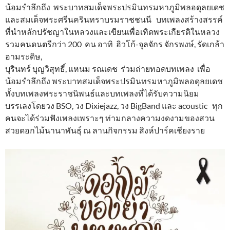
น้อมรำลึกถึง พระบาทสมเด็จพระปรมินทรมหาภูมิพลอดุลยเดช
และสมเด็จพระศรีนครินทราบรมราชชนนี บทเพลงสร้างสรรค์
ที่นำหลักปรัชญาในหลวงและเขียนเพื่อเทิดพระเกียรติในหลวง
รวมคนดนตรีกว่า 200 คน อาทิ ฮิวโก้-จุลจักร จักรพงษ์, รัดเกล้า
อามระดิษ,
บุรินทร์ บุญวิสุทธิ์, แหนม รณเดช ร่วมถ่ายทอดบทเพลง เพื่อ
น้อมรำลึกถึง พระบาทสมเด็จพระปรมินทรมหาภูมิพลอดุลยเดช
ทั้งบทเพลงพระราชนิพนธ์และบทเพลงที่ได้รับความนิยม
บรรเลงโดยวง BSO, วง Dixiejazz, วง BigBand และ acoustic ทุก
คนจะได้ร่วมฟังเพลงเพราะๆ ท่ามกลางความงดงามของสวน
สวยดอกไม้นานาพันธุ์ ณ ลานกิจกรรม สิงห์ปาร์คเชียงราย