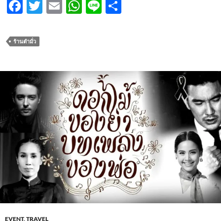
F
T
E
W
Li
S
ac
w
m
h
n
h
e
itt
ail
at
e
ar
ร้านตำมั่ว
b
er
s
e
o
A
o
p
k
p
EVENT
,
TRAVEL