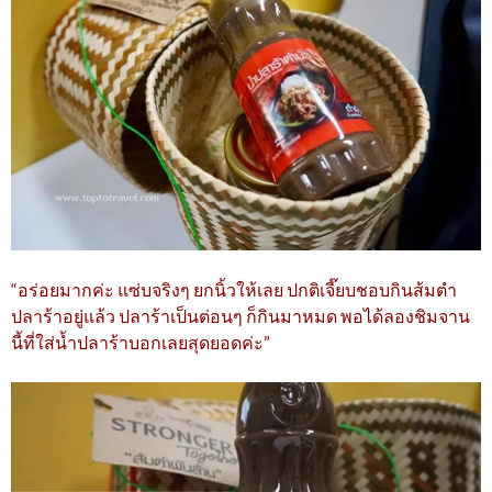
“อร่อยมากค่ะ แซ่บจริงๆ ยกนิ้วให้เลย ปกติเจี๊ยบชอบกินส้มตำ
ปลาร้าอยู่แล้ว ปลาร้าเป็นต่อนๆ ก็กินมาหมด พอได้ลองชิมจาน
นี้ที่ใส่น้ำปลาร้าบอกเลยสุดยอดค่ะ”