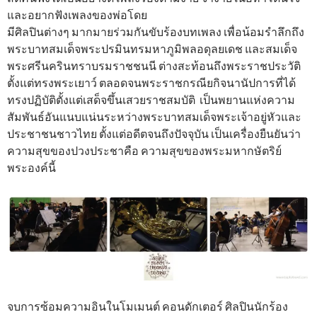
และอยากฟังเพลงของพ่อโดย
มีศิลปินต่างๆ มากมายร่วมกันขับร้องบทเพลง เพื่อน้อมรำลึกถึง
พระบาทสมเด็จพระปรมินทรมหาภูมิพลอดุลยเดช และสมเด็จ
พระศรีนครินทราบรมราชชนนี ต่างสะท้อนถึงพระราชประวัติ
ตั้งแต่ทรงพระเยาว์ ตลอดจนพระราชกรณียกิจนานัปการที่ได้
ทรงปฏิบัติตั้งแต่เสด็จขึ้นเสวยราชสมบัติ เป็นพยานแห่งความ
สัมพันธ์อันแนบแน่นระหว่างพระบาทสมเด็จพระเจ้าอยู่หัวและ
ประชาชนชาวไทย ตั้งแต่อดีตจนถึงปัจจุบัน เป็นเครื่องยืนยันว่า
ความสุขของปวงประชาคือ ความสุขของพระมหากษัตริย์
พระองค์นี้
จบการซ้อมความอินในโมเมนต์ คอนดักเตอร์ ศิลปินนักร้อง