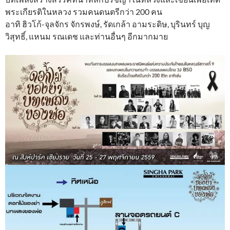
พระเกียรติในหลวง รวมคนดนตรีกว่า 200 คน
อาทิ ฮิวโก้-จุลจักร จักรพงษ์, รัดเกล้า อามระดิษ, บุรินทร์ บุญ
วิสุทธิ์, แหนม รณเดช และท่านอื่นๆ อีกมากมาย