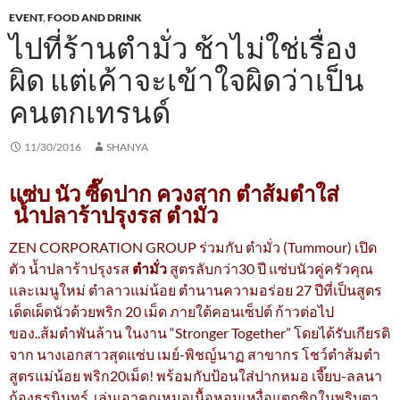
EVENT
,
FOOD AND DRINK
ไปที่ร้านตำมั่ว ช้าไม่ใช่เรื่อง
ผิด แต่เค้าจะเข้าใจผิดว่าเป็น
คนตกเทรนด์
11/30/2016
SHANYA
แซ่บ นัว ซี๊ดปาก ควงสาก ตำส้มตำใส่
น้ำปลาร้าปรุงรส ตำมั่ว
ZEN CORPORATION GROUP ร่วมกับ ตำมั่ว (Tummour) เปิด
ตัว น้ำปลาร้าปรุงรส
ตำมั่ว
สูตรลับกว่า30 ปี แซ่บนัวคู่ครัวคุณ
และเมนูใหม่ ตำลาวแม่น้อย ตำนานความอร่อย 27 ปีที่เป็นสูตร
เด็ดเผ็ดนัวด้วยพริก 20 เม็ด ภายใต้คอนเซ็ปต์ ก้าวต่อไป
ของ..ส้มตำพันล้าน ในงาน “Stronger Together” โดยได้รับเกียรติ
จาก นางเอกสาวสุดแซ่บ เมย์-พิชญ์นาฏ สาขากร โชว์ตำส้มตำ
สูตรแม่น้อย พริก20เม็ด! พร้อมกับป้อนใส่ปากหมอ เจี๊ยบ-ลลนา
ก้องธรนินทร์ เล่นเอาคุณหมอเนื้อหอมเหงื่อแตกซิกในพริบตา