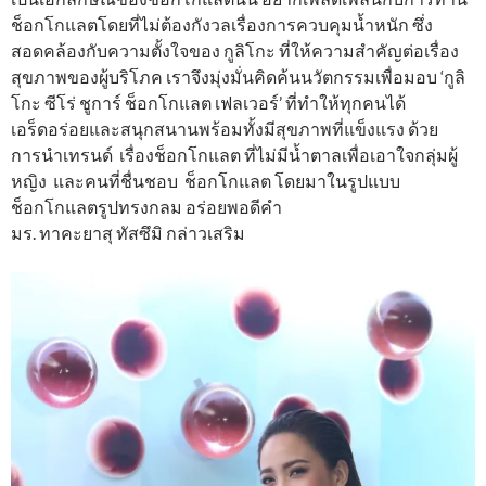
ช็อกโกแลตโดยที่ไม่ต้องกังวลเรื่องการควบคุมน้ำหนัก ซึ่ง
สอดคล้องกับความตั้งใจของ กูลิโกะ ที่ให้ความสำคัญต่อเรื่อง
สุขภาพของผู้บริโภค เราจึงมุ่งมั่นคิดค้นนวัตกรรมเพื่อมอบ ‘กูลิ
โกะ ซีโร่ ชูการ์ ช็อกโกแลต เฟลเวอร์’ ที่ทำให้ทุกคนได้
เอร็ดอร่อยและสนุกสนานพร้อมทั้งมีสุขภาพที่แข็งแรง ด้วย
การนำเทรนด์ เรื่องช็อกโกแลต ที่ไม่มีน้ำตาลเพื่อเอาใจกลุ่มผู้
หญิง และคนที่ชื่นชอบ ช็อกโกแลต โดยมาในรูปแบบ
ช็อกโกแลตรูปทรงกลม อร่อยพอดีคำ
มร. ทาคะยาสุ ทัสซึมิ กล่าวเสริม