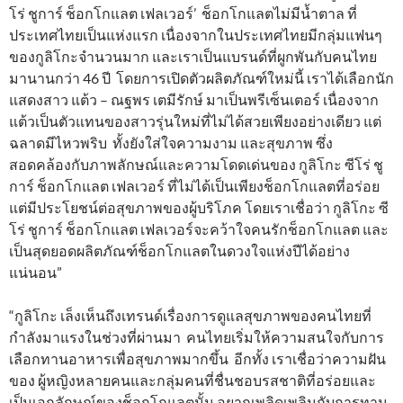
โร่ ชูการ์ ช็อกโกแลต เฟลเวอร์’ ช็อกโกแลตไม่มีน้ำตาล ที่
ประเทศไทยเป็นแห่งแรก เนื่องจากในประเทศไทยมีกลุ่มแฟนๆ
ของกูลิโกะจำนวนมาก และเราเป็นแบรนด์ที่ผูกพันกับคนไทย
มานานกว่า 46 ปี โดยการเปิดตัวผลิตภัณฑ์ใหม่นี้ เราได้เลือกนัก
แสดงสาว แต้ว – ณฐพร เตมีรักษ์ มาเป็นพรีเซ็นเตอร์ เนื่องจาก
แต้วเป็นตัวแทนของสาวรุ่นใหม่ที่ไม่ได้สวยเพียงอย่างเดียว แต่
ฉลาดมีไหวพริบ ทั้งยังใส่ใจความงาม และสุขภาพ ซึ่ง
สอดคล้องกับภาพลักษณ์และความโดดเด่นของ กูลิโกะ ซีโร่ ชู
การ์ ช็อกโกแลต เฟลเวอร์ ที่ไม่ได้เป็นเพียงช็อกโกแลตที่อร่อย
แต่มีประโยชน์ต่อสุขภาพของผู้บริโภค โดยเราเชื่อว่า กูลิโกะ ซี
โร่ ชูการ์ ช็อกโกแลต เฟลเวอร์จะคว้าใจคนรักช็อกโกแลต และ
เป็นสุดยอดผลิตภัณฑ์ช็อกโกแลตในดวงใจแห่งปีได้อย่าง
แน่นอน”
“กูลิโกะ เล็งเห็นถึงเทรนด์เรื่องการดูแลสุขภาพของคนไทยที่
กำลังมาแรงในช่วงที่ผ่านมา คนไทยเริ่มให้ความสนใจกับการ
เลือกทานอาหารเพื่อสุขภาพมากขึ้น อีกทั้ง เราเชื่อว่าความฝัน
ของ ผู้หญิงหลายคนและกลุ่มคนที่ชื่นชอบรสชาติที่อร่อยและ
เป็นเอกลักษณ์ของช็อกโกแลตนั้น อยากเพลิดเพลินกับการทาน