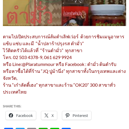
ตามไปเปิดประสบการณ์ส้มตำเลิฟเว่อร์ ด้วยการชิมเมนูอาหาร
แซ้บ แซ่บ และมี “น้ำปลาร้าปรุงรส ตำมั่ว”
ไว้ติดครัวได้แล้วที่ “ร้านตำมั่ว” ทุกสาขา
โทร. 02 503 4378-9, 061 629 9924
หรือ Line:@Plaratummour หรือ Facebook : ตำมั่ว ต้นตำรับ
หรือหาซื้อได้ที่ร้าน “JQ ปูม้านึ่ง” ทุกสาขาทั้งในกรุงเทพและต่าง
จังหวัด,
ร้าน “เก๋าลัดตี๋เฮง” ทุกสาขาและร้าน “OK20” 300 สาขาทั่ว
ประเทศไทย
SHARE THIS:
Facebook
X
Pinterest