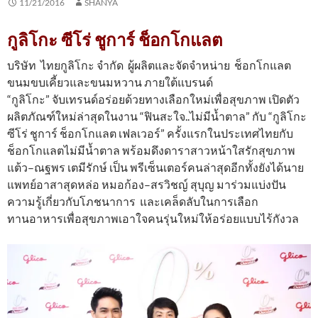
11/21/2016
SHANYA
กูลิโกะ ซีโร่ ชูการ์ ช็อกโกแลต
บริษัท ไทยกูลิโกะ จำกัด ผู้ผลิตและจัดจำหน่าย ช็อกโกแลต
ขนมขบเคี้ยวและขนมหวาน ภายใต้แบรนด์
“กูลิโกะ” จับเทรนด์อร่อยด้วยทางเลือกใหม่เพื่อสุขภาพ เปิดตัว
ผลิตภัณฑ์ใหม่ล่าสุดในงาน “ฟินสะใจ..ไม่มีน้ำตาล” กับ “กูลิโกะ
ซีโร่ ชูการ์ ช็อกโกแลต เฟลเวอร์” ครั้งแรกในประเทศไทยกับ
ช็อกโกแลตไม่มีน้ำตาล พร้อมดึงดาราสาวหน้าใสรักสุขภาพ
แต้ว–ณฐพร เตมีรักษ์ เป็น พรีเซ็นเตอร์คนล่าสุดอีกทั้งยังได้นาย
แพทย์อาสาสุดหล่อ หมอก้อง–สรวิชญ์ สุบุญ มาร่วมแบ่งปัน
ความรู้เกี่ยวกับโภชนาการ และเคล็ดลับในการเลือก
ทานอาหารเพื่อสุขภาพเอาใจคนรุ่นใหม่ให้อร่อยแบบไร้กังวล