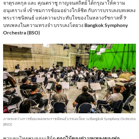
จาตุรงคกุล และ คุณตราชู กาญจนสถิตย์ ได้กรุณาให้ความ
อนุเคราะห์ เข้าชมการซ้อมอย่างใกล้ชิด กับการบรรเลงบทเพลง
พระราชนิพนธ์ แห่งความประทับใจของในหลวงรัชกาลที่ 9
บทเพลงในความทรงจำ บรรเลงโดยวง
Bangkok Symphony
Orchestra (BSO)
ภาพระหว่างการซ้อมเพลงพระราชนิพนธ์ บรรเลงโดย วง Bangkok Symphony Orchestra
(BSO)
ชวนคนไทยชมคอนเสิร์ต
ดอกไม้ของย่า บทเพลงของพ่อ