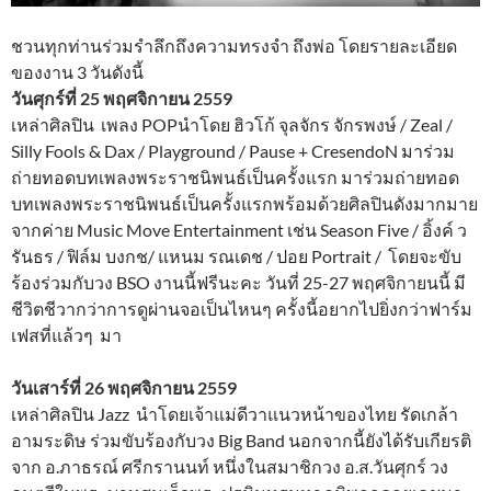
ชวนทุกท่านร่วมรำลึกถึงความทรงจำ ถึงพ่อ โดยรายละเอียด
ของงาน 3 วันดังนี้
วันศุกร์ที่ 25 พฤศจิกายน 2559
เหล่าศิลปิน เพลง POPนำโดย ฮิวโก้ จุลจักร จักรพงษ์ / Zeal /
Silly Fools & Dax / Playground / Pause + CresendoN มาร่วม
ถ่ายทอดบทเพลงพระราชนิพนธ์เป็นครั้งแรก มาร่วมถ่ายทอด
บทเพลงพระราชนิพนธ์เป็นครั้งแรกพร้อมด้วยศิลปินดังมากมาย
จากค่าย Music Move Entertainment เช่น Season Five / อิ้งค์ ว
รันธร / ฟิล์ม บงกช/ แหนม รณเดช / ปอย Portrait / โดยจะขับ
ร้องร่วมกับวง BSO งานนี้ฟรีนะคะ วันที่ 25-27 พฤศจิกายนนี้ มี
ชีวิตชีวากว่าการดูผ่านจอเป็นไหนๆ ครั้งนี้อยากไปยิ่งกว่าฟาร์ม
เฟสที่แล้วๆ มา
วันเสาร์ที่ 26 พฤศจิกายน 2559
เหล่าศิลปิน Jazz นำโดยเจ้าแม่ดีวาแนวหน้าของไทย รัดเกล้า
อามระดิษ ร่วมขับร้องกับวง Big Band นอกจากนี้ยังได้รับเกียรติ
จาก อ.ภาธรณ์ ศรีกรานนท์ หนึ่งในสมาชิกวง อ.ส.วันศุกร์ วง