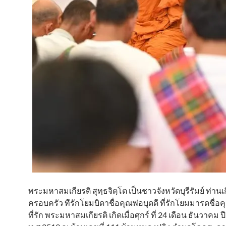
พระมหาสมเกียรติ สุทฺธจิตฺโต เป็นชาวจังหวัดบุรีรัมย์ ท่าน
ครอบครัว ทีรักโยมบิดาชื่อคุณพ่อบุดดี ที่รักโยมมารดชื่อ
ที่รัก พระมหาสมเกียรติ เกิดเมื่อศุกร์ ที่ 24 เดือน ธันวาคม 