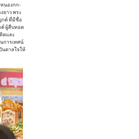
วัดหนองกก-
องยาว พระ
์ ที่มีชื่อ
์ ผู้สืบทอด
มคิดและ
ป็นการเทศน์
งบันดาลใจให้