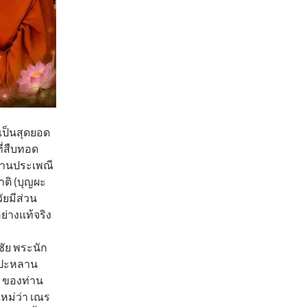
เป็นสุดยอด
ี่สืบทอด
่านประเพณี
ติ (บุญผะ
ัยมีส่วน
ย่างแท้จริง
ชัย พระนัก
ต.ปะหลาน
น ของท่าน
ใหม่ว่า เณร