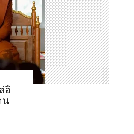
่อิ
าน