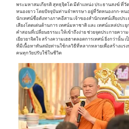
พระมหาสมเกียรติ สุทธฺจฺิตโต มีตำแหน่ง ประธานสงฆ์ ที่
หนองยาว โดยปัจจุบันท่านจำพรรษา อยู่ที่วัดหนองกก-หน
นักเทศน์ชื่อดังทางภาคอีสาน เจ้าของสำนักเทศน์เสียงประยุกต
เสียงโดดเด่นด้านการ เทศน์มหาชาติ และ เทศน์แหล่ประยุกต
คำสอนที่เปลี่ยนธรรมะให้เข้าถึงง่าย ช่วยจุดประกายควา
เยียวยาจิตใจ สร้างความเฮฮาตลอดการเทศน์ ยิ่งกว่านั้น เ
ที่มีเนื้อหาทันสมัยท่านใช้กลวิธีที่หลากหลายเพื่อสร้างแร
คนทุกวัยปรับใช้ในชีวิต