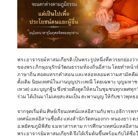
พระอาจารยม์หาสมเกียรติ เป็นพระรูปหนึ่งที่ควรยกย่องว่า
ของพระภิกษุอนุรักษ์วัฒนธรรมท้องถิ่นอีสาน โดยทำหน้าท
ภาษาถิ่น สอดแทรกคำสอน และหล่อหลอมความสามัคคีผ
ดั้งเดิม นิยมเทศน์ในงานบุญประเพณี โดยเฉพาะ บุญมหาชา
เหวด) และบุญกฐิน ซึ่งช่วยดึงดูดให้คนในชุมชนทุกเพศทุกว
ร่วม ได้เงินมาไม่เคยสะสมเป็น สะพานบุญ ให้กับชาวพุทธอ
จากจุดเริ่มต้น ศิษย์เรียนเทศน์แหล่อิสานกับ พระอธิการพร
เทศน์แหล่อิสานชื่อดัง แห่งสำนักวัดหนองกก-หนองยาว 
อ.พยัคฆภูมิพิสัย จ.มหาสารคาม การศึกษาเทศน์แหล่อิสา
พระอาจารย์มหาสมเกียรติ จึงได้เริ่มต้นขึ้นพร้อมกับได้ชื่อ