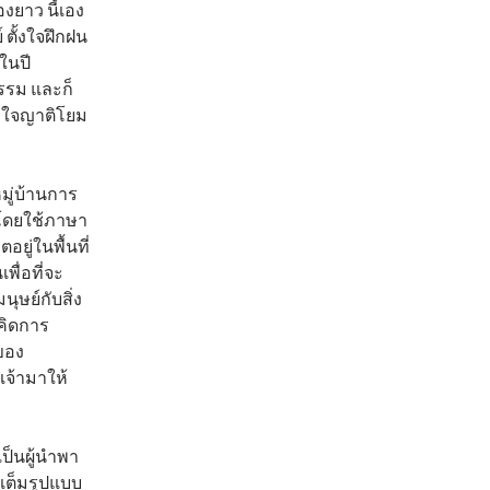
ยาว นี้เอง
 ตั้งใจฝึกฝน
ในปี
รรม และก็
ูกใจญาติโยม
ู่บ้านการ
์โดยใช้ภาษา
ยู่ในพื้นที่
เพื่อที่จะ
ุษย์กับสิ่ง
คิดการ
ของ
จ้ามาให้
็นผู้นำพา
ต็มรูปแบบ