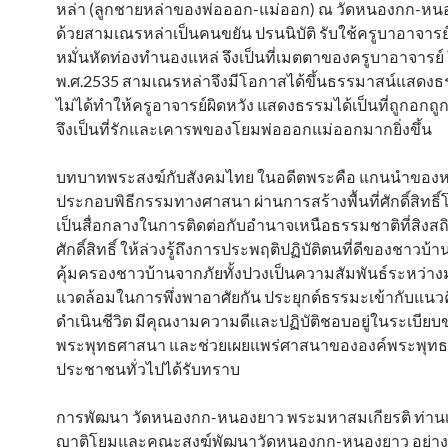
หล่า (ลูกชายหล่าของพ่อออก-แม่ออก) ณ วัดหนองกก-หนอง
ด้วยสามเณรหล่าเป็นคนขยัน ปรนนิบัติ รับใช้ครูบาอาจารย์
หมั่นหัดท่องทำนองแหล่ จึงเป็นที่เมตตาของครูบาอาจารย์ 
พ.ศ.2535 สามเณรหล่าจึงมีโอกาสได้ขึ้นธรรมาสน์แสดงธ
ไม่ได้ทำให้ครูอาจารย์ผิดหวัง แสดงธรรมได้เป็นที่ถูกอกถ
จึงเป็นที่รักและเคารพของโยมพ่อออกแม่ออกมากยิ่งขึ้น
บทบาทพระสงฆ์กับสังคมไทย ในอดีตพระคือ แกนนำของหม
ประกอบพิธีกรรมทางศาสนา ผ่านการสร้างพื้นที่ศักดิ์สิทธิ
เป็นสื่อกลางในการติดต่อกับอำนาจเหนือธรรมชาติที่สิงสถิตอ
ศักดิ์สิทธิ์ ให้ล่วงรู้ถึงการประพฤติปฏิบัติตนที่ดีของชาวบ้าน
คุ้มครองชาวบ้านจากภัยทั้งปวงเป็นความสัมพันธ์ระหว่างมน
แวดล้อมในการพึ่งพาอาศัยกัน ประยุกต์ธรรมะเข้ากับแนว
ดำเนินชีวิต มีคุณงามความดีและปฏิบัติชอบอยู่ในระเบียบ
พระพุทธศาสนา และช่วยเผยแพร่ศาสนาขององค์พระพุทธเ
ประชาชนทั่วไปได้รับทราบ
การพัฒนา วัดหนองกก-หนองยาว พระมหาสมเกียรติ ท่านเป
ญาติโยมและคณะสงฆ์พัฒนาวัดหนองกก-หนองยาว อย่างเ