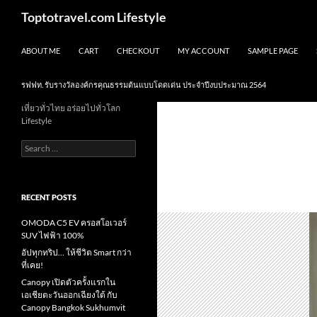
Skip
Search
Toptotravel.com Lifestyle
to
content
ABOUT ME
CART
CHECKOUT
MY ACCOUNT
SAMPLE PAGE
รฟฟท. รับรางวัลองค์กรคุณธรรมต้นแบบโดดเด่น ประจำปีงบประมาณ 2564
เที่ยวทั่วไทย อร่อยไปทั่วโลก
Lifestyle
Search
for:
RECENT POSTS
OMODA C5 EV ครอสโอเวอร์
SUV ไฟฟ้า 100%
อัปทุกทริป… ให้ชีวิต Smart กว่า
ที่เคย!
Canopy เปิดตัวครั้งแรกใน
เอเชียตะวันออกเฉียงใต้ กับ
Canopy Bangkok Sukhumvit