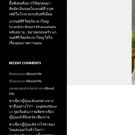
มื้อพิเศษที่อยากให้ทุกคนมา
สัมผัส เอ็นจอยโมเมนต์ดี ๆ บุพ
เฟ่ต์ในโรงแรมระดับพรีเมียม
แกรนด์สิริ​ รีสอร์ท​ เขาใหญ่​-
Grandsiri​ Resort​ Khaoyaiนอน
หลับสบาย…ขยายครอบครัว แก
รนด์สิริ รีสอร์ท เขาใหญ่ ใส่ใจ
เรื่องคุณภาพการนอน
RECENT COMMENTS
Shanya
on
About Me
Shanya
on
About Me
sareerapat intarsiri
on
About
Me
ชาเขียวญี่ปุ่นแท้แตกต่างจาก
ชาอื่นอย่างไร?? – jinglebelltour
on
จุดเริ่มต้น การผลิตชาเขียว
ญี่ปุ่นแท้ ที่จังหวัด เชียงราย
ชาเขียวญี่ปุ่นแท้จากไร่ชาของ
ไทยส่งออกไปทั่วโลก!!! –