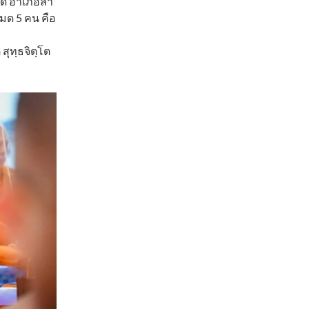
าด อำเภอลำ
หมด 5 คน คือ
สุทฺธจิตฺโต