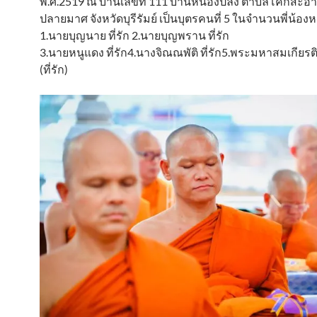
พ.ศ.2519 ณ บ้านเลขที่ 111 บ้านหนองปลิง ตำบลโคกสะอ
ปลายมาศ จังหวัดบุรีรัมย์ เป็นบุตรคนที่ 5 ในจำนวนพี่น้อง
1.นายบุญนาย ที่รัก 2.นายบุญพราน ที่รัก
3.นายหนูแดง ที่รัก4.นางจิณณพัติ ที่รัก5.พระมหาสมเกียรติ 
(ที่รัก)​