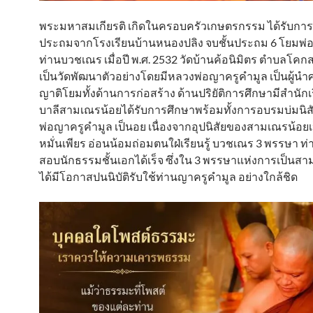
พระมหาสมเกียรติ เกิดในครอบครัวเกษตรกรรม ได้รับการศ
ประถมจากโรงเรียนบ้านหนองปลิง จบชั้นประถม 6 โยมพ่อ
ท่านบวชเณร เมื่อปี พ.ศ. 2532 วัดบ้านค้อนิมิตร ตำบลโคก
เป็นวัดพัฒนาตัวอย่างโดยมีหลวงพ่อญาครูคำมูล เป็นผู้นำ
ญาติโยมทั้งด้านการก่อสร้าง ด้านปริยัติการศึกษามีสำนัก
บาลีสามเณรน้อยได้รับการศึกษาพร้อมทั้งการอบรมบ่มนิ
พ่อญาครูคำมูล เป็นอย เนื่องจากอุปนิสัยของสามเณรน้อย
หมั่นเพียร อ่อนน้อมถ่อมตนใฝ่เรียนรู้ บวชเณร 3 พรรษา ท
สอบนักธรรมชั้นเอกได้เร็จ ซึ่งใน 3 พรรษาแห่งการเป็นสา
ได้มีโอกาสปนนิบัติรับใช้ท่านญาครูคำมูล อย่างใกล้ชิด