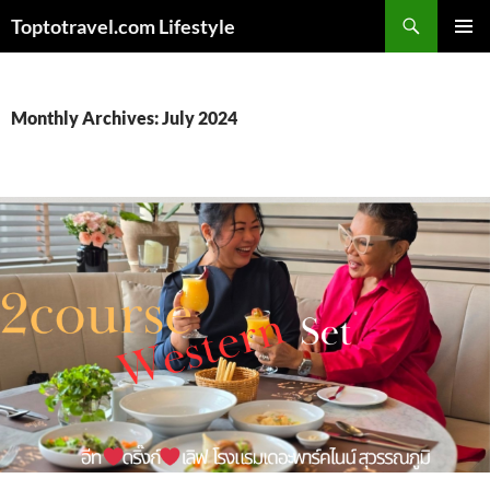
Skip
Search
Toptotravel.com Lifestyle
to
PRIMAR
content
MENU
Monthly Archives: July 2024