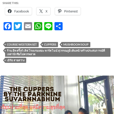
SHARE THIS:
Facebook
X
Pinterest
F
T
E
W
Li
S
ac
w
m
h
n
h
e
itt
ail
at
e
ar
COURSE WESTERN SET
CUPPERS
MUSHROOM SOUP
b
er
s
e
ร้าน อีท ดริ๊งก์ เลิฟ โรงแรมเดอะ พาร์ค ไนน์ สุวรรณภูมิ เดินหน้าสร้างประสบการณ์ที่
เหล่านักชิมไม่ควรพลาด
o
A
เอิร์ธ สายสว่าง
o
p
k
p