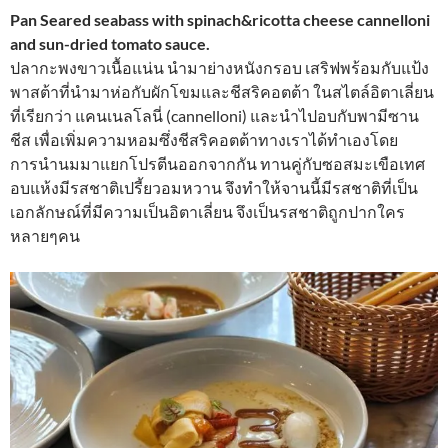
Pan Seared seabass with spinach&ricotta cheese cannelloni
and sun-dried tomato sauce.
ปลากะพงขาวเนื้อแน่น นำมาย่างหนังกรอบ เสริฟพร้อมกับแป้ง
พาสต้าที่นำมาห่อกับผักโขมและชีสริคอตต้า ในสไตล์อิตาเลี่ยน
ที่เรียกว่า แคนเนลโลนี่ (cannelloni) และนำไปอบกับพามีซาน
ชีส เพื่อเพิ่มความหอมซึ่งชีสริคอตต้าทางเราได้ทำเองโดย
การนำนมมาแยกโปรตีนออกจากกัน ทานคู่กับซอสมะเขือเทศ
อบแห้งมีรสชาติเปรี้ยวอมหวาน จึงทำให้จานนี้มีรสชาติที่เป็น
เอกลักษณ์ที่มีความเป็นอิตาเลี่ยน จึงเป็นรสชาติถูกปากใคร
หลายๆคน