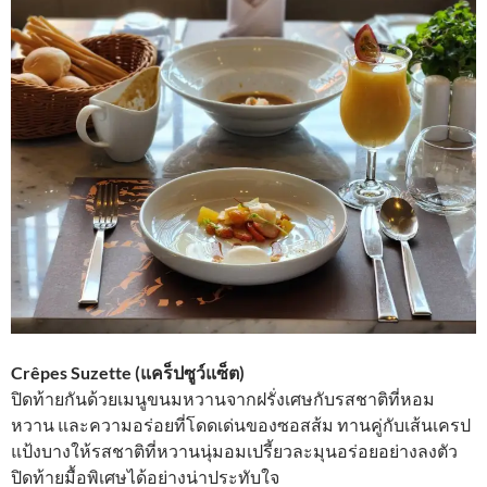
Crêpes Suzette (แคร็ปซูว์แซ็ต)
ปิดท้ายกันด้วยเมนูขนมหวานจากฝรั่งเศษกับรสชาติที่หอม
หวาน และความอร่อยที่โดดเด่นของซอสส้ม ทานคู่กับเส้นเครป
แป้งบางให้รสชาติที่หวานนุ่มอมเปรี้ยวละมุนอร่อยอย่างลงตัว
ปิดท้ายมื้อพิเศษได้อย่างน่าประทับใจ