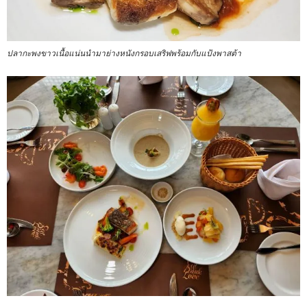
ปลากะพงขาวเนื้อแน่นนำมาย่างหนังกรอบเสริฟพร้อมกับแป้งพาสต้า