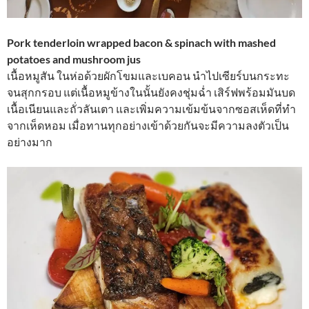
Pork tenderloin wrapped bacon & spinach with mashed
potatoes and mushroom jus
เนื้อหมูสัน ในห่อด้วยผักโขมและเบคอน นำไปเซียร์บนกระทะ
จนสุกกรอบ แต่เนื้อหมูข้างในนั้นยังคงชุ่มฉ่ำ เสิร์ฟพร้อมมันบด
เนื้อเนียนและถั่วลันเตา และเพิ่มความเข้มข้นจากซอสเห็ดที่ทำ
จากเห็ดหอม เมื่อทานทุกอย่างเข้าด้วยกันจะมีความลงตัวเป็น
อย่างมาก