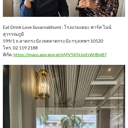
Eat Drink Love Suvarnabhumi : โรงแรมเดอะ พาร์ค ไนน์
สุวรรณภูมิ
599/1 ถ.ลาดกระบัง เขตลาดกระบัง กรุงเทพฯ 10520
โทร. 02 119 2188
พิกัด.
https://maps.app.goo.gl/oMV5KNJuitsWJBnB7