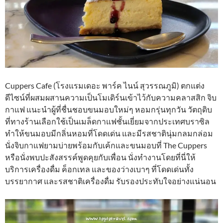
Cuppers Cafe (โรงแรมเดอะ พาร์ค ไนน์ สุวรรณภูมิ) ตกแต่ง
ดีไซน์ที่ผสมผสานความเป็นโมเดิร์นเข้าไว้กับความคลาสสิก จิบ
กาแฟ แนะนำผู้ที่ชื่นชอบขนมอบใหม่ๆ หอมกรุ่นทุกวัน วัตถุดิบ
ที่ทางร้านเลือกใช้เป็นเมล็ดกาแฟชั้นเยี่ยมจากประเทศบราซิล
ทำให้ขนมอบมีกลิ่นหอมที่โดดเด่น และมีรสชาตินุ่มกลมกล่อม
นั่งจิบกาแฟยามบ่ายพร้อมกับเค้กและขนมอบที่ The Cuppers
หรือนั่งพบปะสังสรรค์พูดคุยกับเพื่อน นั่งทำงานโดยที่นี่ให้
บริการเครื่องดื่ม ค็อกเทล และของว่างเบาๆ ที่โดดเด่นทั้ง
บรรยากาศ และรสชาติเครื่องดื่ม รับรองประทับใจอย่างแน่นอน