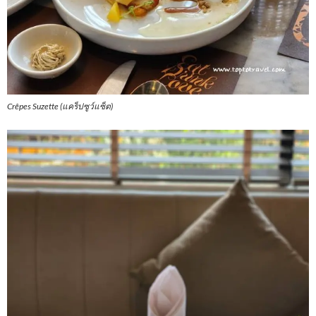
Crêpes Suzette (แคร็ปซูว์แซ็ต)