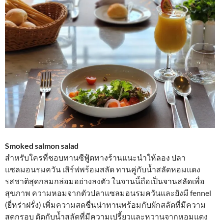
Smoked salmon salad
สำหรับใครที่ชอบทานซีฟู้ดทางร้านแนะนำให้ลอง ปลา
แซลมอนรมควัน เสิร์ฟพร้อมสลัด ทานคู่กับน้ำสลัดหอมแดง
รสชาติสุดกลมกล่อมอย่างลงตัว ในจานนี้ถือเป็นจานสลัดเพื่อ
สุขภาพ ความหอมจากตัวปลาแซลมอนรมควันและยังมี fennel
(ยี่หร่าฝรั่ง) เพิ่มความสดชื่นน่าทานพร้อมกับผักสลัดที่มีความ
สดกรอบ ตัดกับน้ำสลัดที่มีความเปรี้ยวและหวานจากหอมแดง