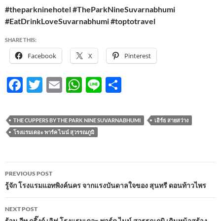
#theparkninehotel #TheParkNineSuvarnabhumi
#EatDrinkLoveSuvarnabhumi #toptotravel
SHARE THIS:
Facebook
X
Pinterest
F
T
E
W
Li
S
ac
w
m
h
n
h
e
itt
ail
at
e
ar
THE CUPPERS BY THE PARK NINE SUVARNABHUMI
เอิร์ธ สายสว่าง
b
er
s
e
โรงแรมเดอะ พาร์ค ไนน์ สุวรรณภูมิ
o
A
o
p
Post
PREVIOUS POST
k
p
navigation
รู้จัก โรงแรมแอทพิงค์นคร จากแรงบันดาลใจของ สุนทรี ดอนท้าวไพร
NEXT POST
ร้าน อีท ดริ๊งก์ เลิฟ โรงแรมเดอะ พาร์ค ไนน์ สุวรรณภูมิ เดินหน้าสร้าง