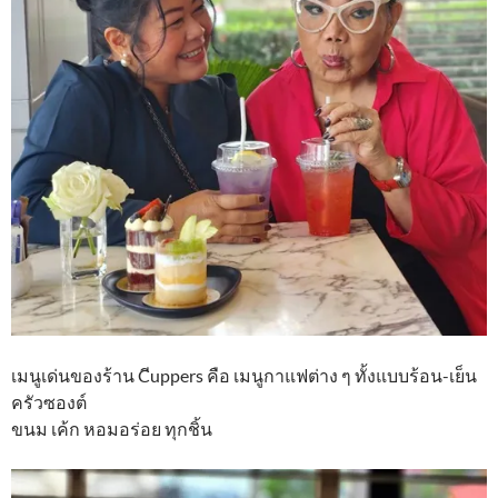
เมนูเด่นของร้าน Cีuppers คือ เมนูกาแฟต่าง ๆ ทั้งแบบร้อน-เย็น
ครัวซองต์
ขนม เค้ก หอมอร่อย ทุกชิ้น