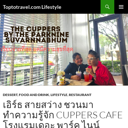
Skip
Search
Toptotravel.com Lifestyle
to
PRIMAR
content
MENU
DESSERT
,
FOOD AND DRINK
,
LIFESTYLE
,
RESTAURANT
เอิร์ธ สายสว่าง ชวนมา
ทำความรู้จัก CUPPERS CAFE
โรงแรมเดอะ พาร์ค ไนน์