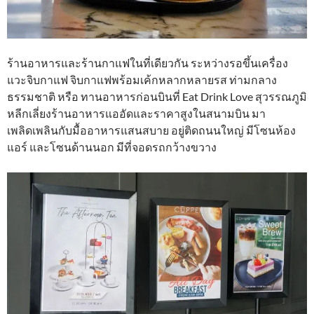
ร้านอาหารและร้านกาแฟในที่เดียวกัน ระหว่างรอขึ้นเครื่อง
แวะจิบกาแฟ จิบกาแฟพร้อมเค้กหลากหลายรส ท่ามกลาง
ธรรมชาติ หรือ ทานอาหารก่อนบินที่ Eat Drink Love สุวรรณภูมิ
หลีกเลี่ยงร้านอาหารแออัดและราคาสูงในสนามบิน มา
เพลิดเพลินกับมื้ออาหารแสนสบาย อยู่ติดถนนใหญ่ มีโซนห้อง
แอร์ และโซนด้านนอก มีที่จอดรถกว้างขวาง