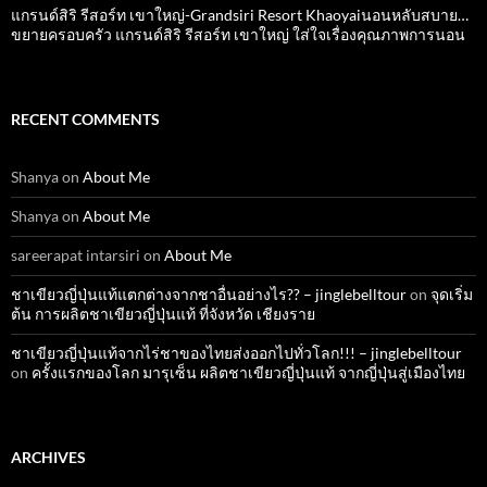
แกรนด์สิริ​ รีสอร์ท​ เขาใหญ่​-Grandsiri​ Resort​ Khaoyaiนอนหลับสบาย…
ขยายครอบครัว แกรนด์สิริ รีสอร์ท เขาใหญ่ ใส่ใจเรื่องคุณภาพการนอน
RECENT COMMENTS
Shanya
on
About Me
Shanya
on
About Me
sareerapat intarsiri
on
About Me
ชาเขียวญี่ปุ่นแท้แตกต่างจากชาอื่นอย่างไร?? – jinglebelltour
on
จุดเริ่ม
ต้น การผลิตชาเขียวญี่ปุ่นแท้ ที่จังหวัด เชียงราย
ชาเขียวญี่ปุ่นแท้จากไร่ชาของไทยส่งออกไปทั่วโลก!!! – jinglebelltour
on
ครั้งแรกของโลก มารุเซ็น ผลิตชาเขียวญี่ปุ่นแท้ จากญี่ปุ่นสู่เมืองไทย
ARCHIVES