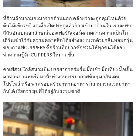
ที่ร้านถ้าหากมองมาจากด้านนอก คล้ายว่าจะถูกคุมโทนด้วย
ต้นไม้เขียวขจี แต่เมื่อเปิดประตูแล้วก้าวเข้ามาด้านใน เราจะพบ
สีสันอันเป็นเอกลักษณ์ของเฟอร์นิเจอร์ผสมผสานความเป็นโม
เดิร์นเข้าไว้กับความคลาสสิกได้อย่างลง เบรกด้วยกลิ่นหอมกรุ่น
ของกาแฟCUPPERS ชื่อร้านที่อยากชักชวนให้ทุกคนได้ลอง
ทำความรู้จัก CUPPERS ให้มากขึ้น
คาเฟ่สวยใกล้สนามบิน บรรยากาศร่มรื่น มื้อเช้า มื้อเที่ยง มื้อเย็น
มาทานกาแฟหรือมานั่งทำงานบรรยากาศชิลๆ มาอัพเดท
โปรไฟล์ หรือ พาครอบครัวมาทานอาหาร ก็สามารถแวะมาหา
กันได้ เรียกว่า สุขที่ได้อยู่กับธรรมชาติ