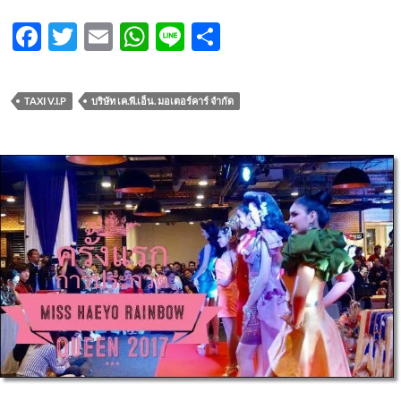
F
T
E
W
Li
S
ac
w
m
h
n
h
e
itt
ail
at
e
ar
TAXI V.I.P
บริษัท เค.พี.เอ็น. มอเตอร์คาร์ จำกัด
b
er
s
e
o
A
o
p
k
p