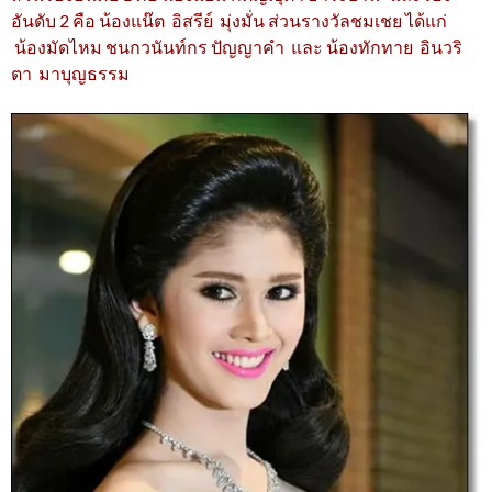
อันดับ 2 คือ น้องแน๊ต อิสรีย์ มุ่งมั่น ส่วนรางวัลชมเชย ได้แก่
น้องมัดไหม ชนกวนันท์กร ปัญญาคำ และ น้องทักทาย อินวริ
ตา มาบุญธรรม