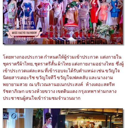
โดยทางกองประกวด กำหนดให้ผู้ร่วมเข้าประกวด แต่งกายใน
ชุดราตรีผ้าไทย, ชุดราตรีสั้น ผ้าไทย แต่งกายงามอย่างไทย ซึ่งผู้
เข้าประกวดแต่ละคน ที่เข้ารอบจะได้รับตำแหน่ง เช่น ขวัญใจ
นิตยสารเดอะริช ขวัญใจทีวี ขวัญใจเฟคคลับ และนางงาม
พยายามสวย ณ บริเวณลานอเนกประสงค์ ห้างเดอะสตรีท
รัชดาภิเษก แขวงห้วยขวาง เขตดินแดง กรุงเทพฯ ท่ามกลาง
ประชาชนผู้สนใจเข้าร่วมชมจำนวนมาก