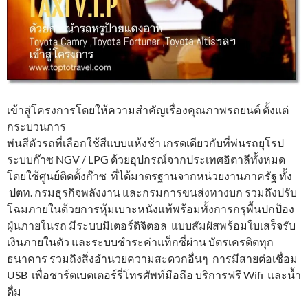
เข้าสู่โครงการโดยให้ความสำคัญเรื่องคุณภาพรถยนต์ ตั้งแต่
กระบวนการ
พ่นสีตัวรถที่เลือกใช้สีแบบแห้งช้า เกรดเดียวกับที่พ่นรถยุโรป
ระบบก๊าซ NGV / LPG ด้วยอุปกรณ์จากประเทศอิตาลีทั้งหมด
โดยใช้ศูนย์ติดตั้งก๊าซ ที่ได้มาตรฐานจากหน่วยงานภาครัฐ ทั้ง
ปตท. กรมธุรกิจพลังงาน และกรมการขนส่งทางบก รวมถึงปรับ
โฉมภายในด้วยการหุ้มเบาะหนังแท้พร้อมทั้งการกรุพื้นปกป้อง
ฝุ่นภายในรถ มีระบบมิเตอร์ดิจิตอล แบบสัมผัสพร้อมใบเสร็จรับ
เงินภายในตัว และระบบชำระค่าแท็กซี่ผ่าน บัตรเครดิตทุก
ธนาคาร รวมถึงสิ่งอำนวยความสะดวกอื่นๆ การมีสายต่อเชื่อม
USB เพื่อชาร์ตเบตเตอร์รี่โทรศัพท์มือถือ บริการฟรี Wifi และน้ำ
ดื่ม