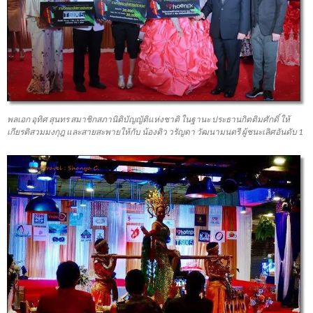
พลเอก อุทิศ สุนทร สมาชิกสภานิติบัญญัติแห่งชาติ ในฐานะ ประธานกิตติมศักดิ์ ให้
เกียรติสวมมงกุฎ และสายสะพายให้กับ น้องติว วรัญดา วัฒนามนตรี ผู้ชนะเลิศอันดับ 1