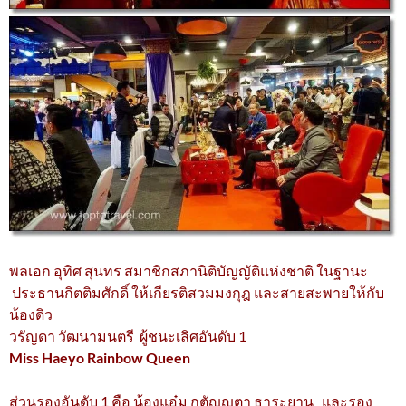
พลเอก อุทิศ สุนทร สมาชิกสภานิติบัญญัติแห่งชาติ ในฐานะ
ประธานกิตติมศักดิ์ ให้เกียรติสวมมงกุฎ และสายสะพายให้กับ
น้องดิว
วรัญดา วัฒนามนตรี ผู้ชนะเลิศอันดับ 1
Miss Haeyo Rainbow Queen
ส่วนรองอันดับ 1 คือ น้องแอ๋ม กตัญญุตา ธาระยาน และรอง