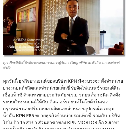
คุณเกียรติศักดิ์ กีรติยากรสกุล กรรมการผู้จัดการใหญ่ บริษัท เค.พี.เอ็น. มอเตอร์คาร์
จำกัด
ทุกวันนี้ ธุรกิจยานยนต์ของบริษัท KPN มีครบวงจร ทั้งจำหน่าย
ยางรถยนต์ผลิตและจำหน่ายแท็กซี่ รับจัดไฟแนนซ์รถยนต์สิน
เชื่อแท็กซี่ ตัวแทนขายประกันภัย พ.ร.บ. รถยนต์ทุกชนิด ติดตั้ง
ระบบก๊าซรถยนต์ให้กับ ดีลเลอร์รถยนต์โตโยต้าในเขต
กรุงเทพฯ และปริมณฑล ผลิตและจำหน่ายอุปกรณ์ควบคุม
น้ำมัน
KPN E85
ขยายธุรกิจจำหน่ายรถแท็กซี่ ร่วมกับ บริษัท
โตโยต้า 15 สาขา ส่วนสาขาของ KPN MORTOR อีก 3 สาขา