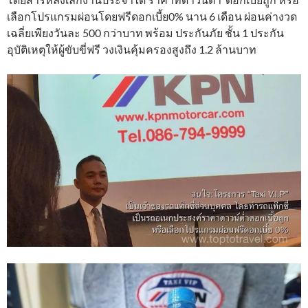
เลือกโปรเเกรมผ่อนโดยฟรีดอกเบี้ย0% นาน 6 เดือน ผ่อนค่างวด
เฉลี่ยเพียงวันละ 500 กว่าบาท พร้อม ประกันภัย ชั้น 1 ประกัน
อุบัติเหตุให้ผู้ขับขี่ฟรี วงเงินคุ้มครองสูงถึง 1.2 ล้านบาท