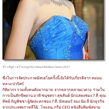
ดิว วรัญดา คว้ามงกุฎ Miss Haeyo Rainbow Queen 2017
ซึ่งในการจัดประกวดมิสเฮโยครั้งนี้ ยังได้รับเกียรติจาก หม่อม
หลวง ปวริศร์
กิติยากร รวมทั้งคนดังมากมาย จากหลากหลายแวดวง ร่วมใน
การเป็นสักขีพยาน อาทิ ชนุชตรา สุขสันต์ นักแสดงช่อง 7 สี คุณ
ทิพย์ กัญพิชชา ผู้จัดละครช่อง 7 สี, มิสเตอร์ จอง นัม ลี นักธุรกิจ
จากประเทศเกาหลีใต้, โจแอน, กริม CEO หนังสือพิมพ์สยาม