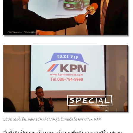
บริษัท เค.พี.เอ็น. มอเตอร์คาร์ จำกัด ผู้ริเริ่มก่อตั้งโครงการ Taxi V.I.P
อีกทั้งยังเป็นการสร้างงาน สร้างอาชีพที่น่าภาคภูมิใจอย่างถู