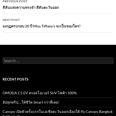
o
p
PREVIOUS POST
navigation
สีสันแห่งความทรงจำ สีสันตะวันออก
k
p
NEXT POST
มงกุฎครบรอบ 20 ปี Miss Tiffany’s จะเป็นของใคร?
Search
for:
RECENT POSTS
OMODA C5 EV ครอสโอเวอร์ SUV ไฟฟ้า 100%
อัปทุกทริป… ให้ชีวิต Smart กว่าที่เคย!
Canopy เปิดตัวครั้งแรกในเอเชียตะวันออกเฉียงใต้ กับ Canopy Bangkok