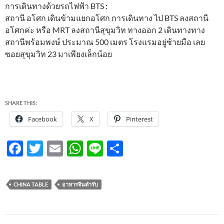
การเดินทางด้วยรถไฟฟ้า BTS :
สถานี อโศก เดินข้ามแยกอโศก การเดินทาง ไป BTS ลงสถานี
อโศกค่ะ หรือ MRT ลงสถานีสุขุมวิท ทางออก 2 เดินทางทาง
สถานีพร้อมพงษ์ ประมาณ 500 เมตร โรงแรมอยู่ซ้ายมือ เลย
ซอยสุขุมวิท 23 มาเพียงเล็กน้อย
SHARE THIS:
Facebook
X
Pinterest
F
T
E
W
Li
S
ac
w
m
h
n
h
e
itt
ail
at
e
ar
CHINA TABLE
อาหารจีนตำรับ
b
er
s
e
o
A
Post