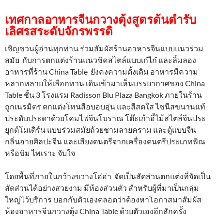
เทศกาลอาหารจีนกวางตุ้งสูตรต้นตำรับ
เลิศรสระดับจักรพรรดิ
เชิญชวนผู้อ่านทุกท่าน ร่วมสัมผัสร้านอาหารจีนแบบแนวร่วม
สมัย กับการตกแต่งร้านแนวชิคสไตล์แบบเก๋ไก๋ และลิ้มลอง
อาหารที่ร้าน China Table ยังคงความดั้งเดิม อาหารมีความ
หลากหลายให้เลือกทาน เดินเข้ามาเห็นบรรยากาศของ China
Table ชั้น 3 โรงแรม Radisson Blu Plaza Bangkok ภายในร้าน
ถูกเนรมิตร ตกแต่งโทนสีอบอบอุ่น และสีสดใส ไชนีสขนานแท้
ประดับประดาด้วยโคมไฟจีนโบราณ โต๊ะเก้าอี้ไม้สไตล์จีนประ
ยุกต์โมเดิร์น แบบร่วมสมัยถ้วยชามลายคราม และตู้แบบจีน
กลิ่นอายศิลปะจีน และเสียงดนตรีจากเครื่องดนตรีประเภทพิณ
หรือขิม ไพเราะ จับใจ
โดยพื้นที่ภายในกว้างขวางโอ่อ่า จัดเป็นสัดส่วนตกแต่งที่จัดเป็น
สัดส่วนได้อย่างสวยงาม มีห้องส่วนตัว สำหรับผู้ที่มาเป็นกลุ่ม
ใหญ่ไว้บริการ บอกกับตัวเองตลอดว่าต้องหาโอกาสมาสัมผัส
ห้องอาหารจีนกวางตุ้ง China Table ด้วยตัวเองอีกสักครั้ง