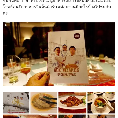
ชิมกันค่ะ ว่าสำหรับเซ็ทเมนูอาหารที่เราได้สัมผัสในวันนี้ ตอบ
โจทย์คนรักอาหารจีนต้นตำรับ แต่ละจานมีอะไรบ้างไปชมกัน
ค่ะ