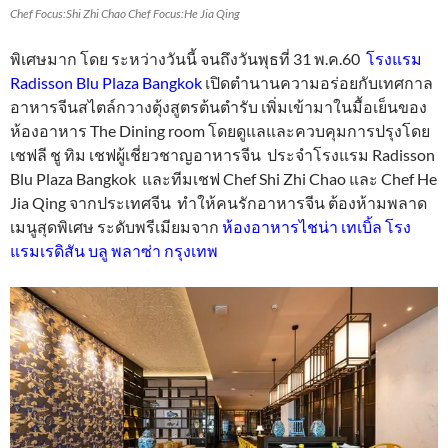
Chef Focus:Shi Zhi Chao Chef Focus:He Jia Qing
พิเศษมาก โดย ระหว่างวันนี้ จนถึงวันพุธที่ 31 พ.ค.60
โรงแรม
Radisson Blu Plaza Bangkok
เปิดตำนานความอร่อยกับเทศกาล
อาหารจีนสไตล์กวางตุ้งสูตรต้นตำรับ เพิ่มเข้ามาในมื้อเย็นของ
ห้องอาหาร The Dining room โดยดูแลและควบคุมการปรุงโดย
เชฟลี ชู ทิม เชฟผู้เชี่ยวชาญอาหารจีน ประจำโรงแรม Radisson
Blu Plaza Bangkok และทีมเชฟ Chef Shi Zhi Chao และ Chef He
Jia Qing จากประเทศจีน ทำให้คนรักอาหารจีน ต้องห้ามพลาด
เมนูสุดพิเศษ ระดับพรีเมียมจาก
ห้องอาหารไชน่า เทเบิ้ล โรง
แรมเรดิสัน บลู พลาซ่า กรุงเทพ