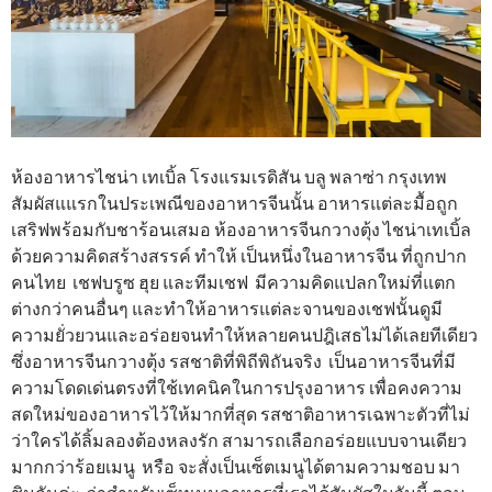
ห้องอาหารไชน่า เทเบิ้ล โรงแรมเรดิสัน บลู พลาซ่า กรุงเทพ
สัมผัสแแรกในประเพณีของอาหารจีนนั้น อาหารแต่ละมื้อถูก
เสริฟพร้อมกับชาร้อนเสมอ ห้องอาหารจีนกวางตุ้ง ไชน่าเทเบิ้ล
ด้วยความคิดสร้างสรรค์ ทำให้ เป็นหนึ่งในอาหารจีน ที่ถูกปาก
คนไทย เชฟบรูซ ฮุย และทีมเชฟ มีความคิดแปลกใหม่ที่แตก
ต่างกว่าคนอื่นๆ และทำให้อาหารแต่ละจานของเชฟนั้นดูมี
ความยั่วยวนและอร่อยจนทำให้หลายคนปฎิเสธไม่ได้เลยทีเดียว
ซึ่งอาหารจีนกวางตุ้ง รสชาติที่พิถีพิถันจริง เป็นอาหารจีนที่มี
ความโดดเด่นตรงที่ใช้เทคนิคในการปรุงอาหาร เพื่อคงความ
สดใหม่ของอาหารไว้ให้มากที่สุด รสชาติอาหารเฉพาะตัวที่ไม่
ว่าใครได้ลิ้มลองต้องหลงรัก สามารถเลือกอร่อยแบบจานเดียว
มากกว่าร้อยเมนู หรือ จะสั่งเป็นเซ็ตเมนูได้ตามความชอบ มา