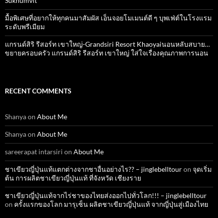
Sukhumvit
มื้อพิเศษที่อยากให้ทุกคนมาสัมผัส เอ็นจอยโมเมนต์ดี ๆ บุพเฟ่ต์ในโรงแรม
ระดับพรีเมียม
แกรนด์สิริ​ รีสอร์ท​ เขาใหญ่​-Grandsiri​ Resort​ Khaoyaiนอนหลับสบาย…
ขยายครอบครัว แกรนด์สิริ รีสอร์ท เขาใหญ่ ใส่ใจเรื่องคุณภาพการนอน
RECENT COMMENTS
Shanya
on
About Me
Shanya
on
About Me
sareerapat intarsiri
on
About Me
ชาเขียวญี่ปุ่นแท้แตกต่างจากชาอื่นอย่างไร?? – jinglebelltour
on
จุดเริ่ม
ต้น การผลิตชาเขียวญี่ปุ่นแท้ ที่จังหวัด เชียงราย
ชาเขียวญี่ปุ่นแท้จากไร่ชาของไทยส่งออกไปทั่วโลก!!! – jinglebelltour
on
ครั้งแรกของโลก มารุเซ็น ผลิตชาเขียวญี่ปุ่นแท้ จากญี่ปุ่นสู่เมืองไทย