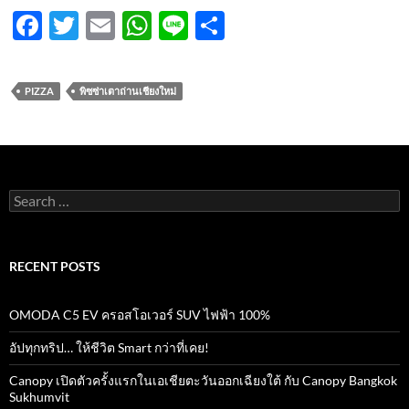
F
T
E
W
Li
S
ac
w
m
h
n
h
e
itt
ail
at
e
ar
PIZZA
พิซซ่าเตาถ่านเชียงใหม่
b
er
s
e
o
A
o
p
k
p
Search
for:
RECENT POSTS
OMODA C5 EV ครอสโอเวอร์ SUV ไฟฟ้า 100%
อัปทุกทริป… ให้ชีวิต Smart กว่าที่เคย!
Canopy เปิดตัวครั้งแรกในเอเชียตะวันออกเฉียงใต้ กับ Canopy Bangkok
Sukhumvit