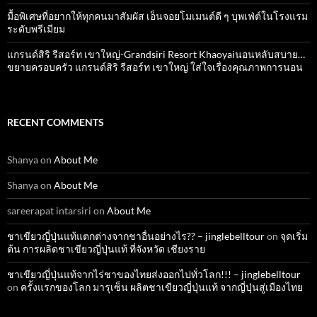
มื้อพิเศษที่อยากให้ทุกคนมาสัมผัส เอ็นจอยโมเมนต์ดี ๆ บุพเฟ่ต์ในโรงแรม
ระดับพรีเมียม
แกรนด์สิริ​ รีสอร์ท​ เขาใหญ่​-Grandsiri​ Resort​ Khaoyaiนอนหลับสบาย…
ขยายครอบครัว แกรนด์สิริ รีสอร์ท เขาใหญ่ ใส่ใจเรื่องคุณภาพการนอน
RECENT COMMENTS
Shanya
on
About Me
Shanya
on
About Me
sareerapat intarsiri
on
About Me
ชาเขียวญี่ปุ่นแท้แตกต่างจากชาอื่นอย่างไร?? – jinglebelltour
on
จุดเริ่ม
ต้น การผลิตชาเขียวญี่ปุ่นแท้ ที่จังหวัด เชียงราย
ชาเขียวญี่ปุ่นแท้จากไร่ชาของไทยส่งออกไปทั่วโลก!!! – jinglebelltour
on
ครั้งแรกของโลก มารุเซ็น ผลิตชาเขียวญี่ปุ่นแท้ จากญี่ปุ่นสู่เมืองไทย