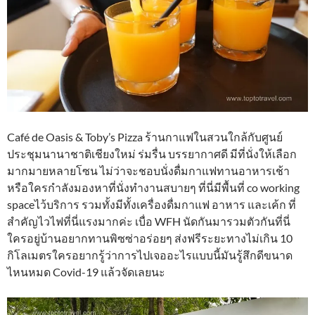
Café de Oasis & Toby’s Pizza ร้านกาแฟในสวนใกล้กับศูนย์
ประชุมนานาชาติเชียงใหม่ ร่มรื่น บรรยากาศดี มีที่นั่งให้เลือก
มากมายหลายโซน ไม่ว่าจะชอบนั่งดื่มกาแฟทานอาหารเช้า
หรือใครกำลังมองหาที่นั่งทำงานสบายๆ ที่นี่มีพื้นที่ co working
spaceไว้บริการ รวมทั้งมีทั้งเครื่องดื่มกาแฟ อาหาร และเค้ก ที่
สำคัญไวไฟที่นี่แรงมากค่ะ เบื่อ WFH นัดกันมารวมตัวกันที่นี่
ใครอยู่บ้านอยากทานพิซซ่าอร่อยๆ ส่งฟรีระยะทางไม่เกิน 10
กิโลเมตรใครอยากรู้ว่าการไปเจออะไรแบบนี้มันรู้สึกดีขนาด
ไหนหมด Covid-19 แล้วจัดเลยนะ