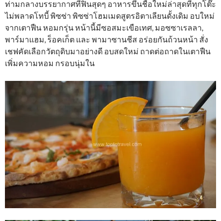
ท่ามกลางบรรยากาศที่ฟินสุดๆ อาหารขึ้นชื่อใหม่ล่าสุดที่ทุกโต๊ะ
ไม่พลาดโทบี้ พิซซ่า พิซซ่าโฮมเมดสูตรอิตาเลียนดั้งเดิม อบใหม่
จากเตาฟืน หอมกรุ่น หน้านี้มีซอสมะเขือเทศ, มอซซาเรลลา,
พาร์มาแฮม, ร็อคเก็ต และ พามาซานชีส อร่อยกันถ้วนหน้า สั่ง
เชฟคัดเลือกวัตถุดิบมาอย่างดี อบสดใหม่ ถาดต่อถาดในเตาฟืน
เพิ่มความหอม กรอบนุ่มใน