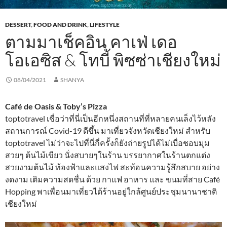
DESSERT
,
FOOD AND DRINK
,
LIFESTYLE
ตามมาเช็คอิน คาเฟ่ เดอ
โอเอซิส & โทบี้ พิซซ่าเชียงใหม่
08/04/2021
SHANYA
Café de Oasis & Toby’s Pizza
toptotravel เชื่อว่าที่นี่เป็นอีกหนึ่งสถานที่ที่หลายคนเล็งไว้หลัง
สถานการณ์ Covid-19 ดีขึ้น มาเที่ยวจังหวัดเชียงใหม่ สำหรับ
toptotravel ไม่ว่าจะไปที่นี่กี่ครั้งก็ยังถ่ายรูปได้ไม่เบื่อชอบมุม
สวยๆ ต้นไม้เขียว นั่งสบายๆในร้าน บรรยากาศในร้านตกแต่ง
สวยงามต้นไม้ ท้องฟ้าและแสงไฟ สะท้อนความรู้สึกสบาย อย่าง
งดงาม เติมความสดชื่น ด้วย กาแฟ อาหาร และ ขนมที่สาย Café
Hopping พาเพื่อนมาเที่ยวได้ร้านอยู่ใกล้ศูนย์ประชุมนานาชาติ
เชียงใหม่