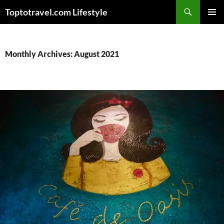
Skip
Search
Toptotravel.com Lifestyle
to
PRIMAR
content
MENU
Monthly Archives: August 2021