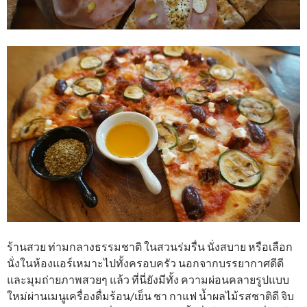
ร้านสวย ท่ามกลางธรรมชาติ ในสวนร่มรื่น นั่งสบาย หรือเลือก
นั่งในห้องแอร์เหมาะไปทั้งครอบครัว นอกจากบรรยากาศดีดี
และมุมถ่ายภาพสวยๆ แล้ว ที่นี่ยังมีทั้ง ความผ่อนคลายรูปแบบ
ใหม่ผ่านเมนูเครื่องดื่มร้อน/เย็น ชา กาแฟ น้ำผลไม้รสชาติดี จิบ