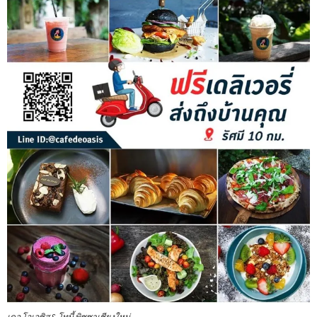
เดอ โอเอซิส & โทบี้ พิซซาเชียงใหม่