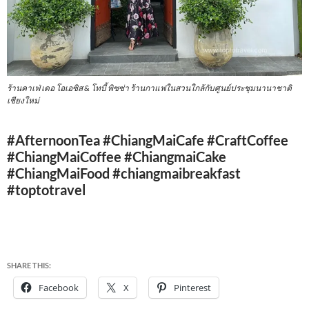
ร้านคาเฟ่ เดอ โอเอซิส & โทบี้ พิซซ่า ร้านกาแฟในสวนใกล้กับศูนย์ประชุมนานาชาติ
เชียงใหม่
#AfternoonTea #ChiangMaiCafe #CraftCoffee
#ChiangMaiCoffee #ChiangmaiCake
#ChiangMaiFood #chiangmaibreakfast
#toptotravel
SHARE THIS:
Facebook
X
Pinterest