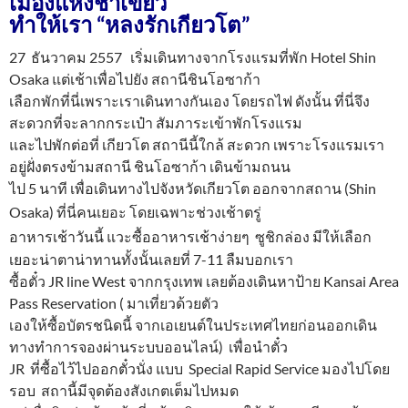
เมืองแห่งชาเขียว
ทำให้เรา “หลงรักเกียวโต”
27 ธันวาคม 2557 เริ่มเดินทางจากโรงแรมที่พัก Hotel Shin
Osaka แต่เช้าเพื่อไปยัง สถานีชินโอซาก้า
เลือกพักที่นี่เพราะเราเดินทางกันเอง โดยรถไฟ ดังนั้น ที่นี่จึง
สะดวกที่จะลากกระเป๋า สัมภาระเข้าพักโรงแรม
และไปพักต่อที่ เกียวโต สถานีนี้ใกล้ สะดวก เพราะโรงแรมเรา
อยู่ฝั่งตรงข้ามสถานี ชินโอซาก้า เดินข้ามถนน
ไป 5 นาที เพื่อเดินทางไปจังหวัดเกียวโต ออกจากสถาน (Shin
Osaka) ที่นี่คนเยอะ
โดยเฉพาะช่วงเช้าตรู่
อาหารเช้าวันนี้ แวะซื้ออาหารเช้าง่ายๆ
ซูชิกล่อง มีให้เลือก
เยอะน่าตาน่าทานทั้งนั้นเลยที่ 7-11 ลืมบอกเรา
ซื้อตั๋ว JR line West จากกรุงเทพ เลยต้องเดินหาป้าย Kansai Area
Pass Reservation ( มาเที่ยวด้วยตัว
เองให้ซื้อบัตรชนิดนี้ จากเอเยนต์ในประเทศไทยก่อนออกเดิน
ทางทำการจองผ่านระบบออนไลน์) เพื่อนำตั๋ว
JR ที่ซื้อไว้ไปออกตั๋วนั่ง แบบ Special Rapid Service มองไปโดย
รอบ สถานี้มีจุดต้องสังเกตเต็มไปหมด