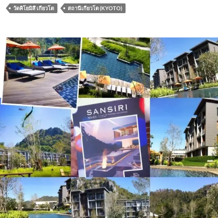
e
itt
ail
at
e
ar
วัดคิโยมิสึ เกียวโต
สถานีเกียวโต (KYOTO)
b
er
s
e
o
A
o
p
k
p