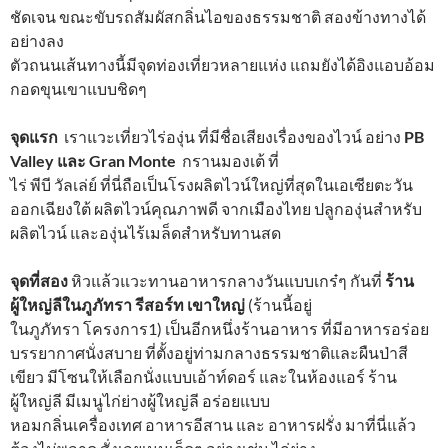
ชัดเจน ขณะขับรถสัมผัสกลิ่นไอของธรรมชาติ สองข้างทางได้
อย่างลง
ตัวถนนเส้นทางนี้มีจุดท่องเที่ยวหลายแห่ง แถมยังได้อิงแอบอ้อม
กอดขุนเขาแบบชิดๆ
จุดแรก
เราแวะเที่ยวไร่องุ่น ที่มีชื่อเสียงเรื่องของไวน์ อย่าง
PB
Valley และ Gran Monte
กรานมองเต้ ที่
ไร่ พีบี วัลเล่ย์ ที่นี่ถือเป็นโรงผลิตไวน์ใหญ่ที่สุดในเอเซียตะวัน
ออกเฉียงใต้ ผลิตไวน์คุณภาพดี จากเมืองไทย ปลูกองุ่นสำหรับ
ผลิตไวน์ และองุ่นไร้เมล็ดสำหรับทานสด
จุดที่สอง
หิวแล้วแวะทานอาหารกลางวันแบบเกร๋ๆ กันที่
ร้าน
ผู้ใหญ่ลีในภูภัทรา รีสอร์ท เขาใหญ่
(ร้านนี้อยู่
ในภูภัทรา โครงการ1) เป็นอีกหนึ่งร้านอาหาร ที่มีอาหารอร่อย
บรรยากาศนั่งสบาย ที่ตั้งอยู่ท่ามกลางธรรมชาติและผืนป่าสี
เขียว มีโซนให้เลือกนั่งแบบเอ้าท์ดอร์ และในห้องแอร์ ร้าน
ผู้ใหญ่ลี มีเมนูไก่ย่างผู้ใหญ่ลี อร่อยแบบ
หอมกลิ่นเครื่องเทศ อาหารอีสาน และ อาหารฝรั่ง มาที่นี่แล้ว