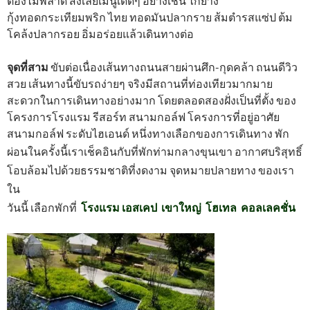
ต้องไม่พลาด สั่งเลยเมนูเด็ดๆ อย่างเช่น ไก่ย่าง
กุ้งทอดกระเทียมพริก ไทย ทอดมันปลากราย ส้มตำรสแซ่ป ต้ม
โคล้งปลากรอย อิ่มอร่อยแล้วเดินทางต่อ
จุดที่สาม
ขับต่อเนื่องเส้นทางถนนสายผ่านศึก-กุดคล้า ถนนดีวิว
สวย เส้นทางนี้ขับรถง่ายๆ จริงมีสถานที่ท่องเทียวมากมาย
สะดวกในการเดินทางอย่างมาก โดยตลอดสองฝั่งเป็นที่ตั้ง ของ
โครงการโรงแรม รีสอร์ท สนามกอล์ฟ โครงการที่อยู่อาศัย
สนามกอล์ฟ ระดับไฮเอนด์ หนึ่ง
ทางเลือกของการเดินทาง พัก
ผ่อนในครั้งนี้เราเช็คอิน
กับที่พักท่ามกลางขุนเขา อากาศบริสุทธิ์
โอบล้อมไปด้วยธรรมชาติที่งดงาม จุดหมายปลายทาง ของเรา
ใน
วันนี้ เลือกพักที่
โรงแรม เอสเคป เขาใหญ่ โฮเทล คอลเลคชั่น