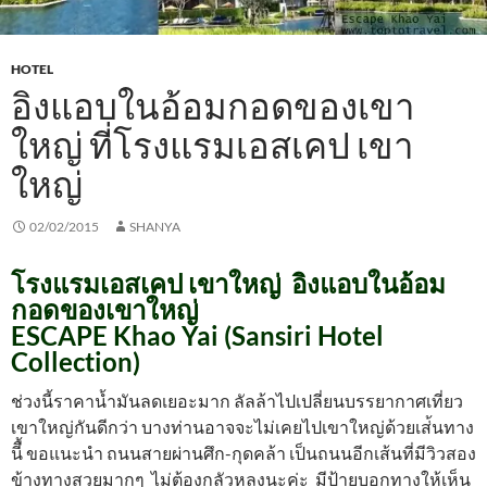
HOTEL
อิงแอบในอ้อมกอดของเขา
ใหญ่ ที่โรงแรมเอสเคป เขา
ใหญ่
02/02/2015
SHANYA
โรงแรมเอสเคป เขาใหญ่ อิงแอบในอ้อม
กอดของเขาใหญ่
ESCAPE Khao Yai (Sansiri Hotel
Collection)
ช่วงนี้ราคาน้ำมันลดเยอะมาก ลัลล้าไปเปลี่ยนบรรยากาศเที่ยว
เขาใหญ่กันดีกว่า บางท่านอาจจะไม่เคยไปเขาใหญ่ด้วยเส่้นทาง
นีื้ ขอแนะนำ ถนนสายผ่านศึก-กุดคล้า เป็นถนนอีกเส้นที่มีวิวสอง
ข้างทางสวยมากๆ ไม่ต้องกลัวหลงนะค่ะ มีป้ายบอกทางให้เห็น