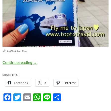
ตั๋ว Jr-West Rail Pass
ใบไม้เปลี่ยนสี ที่นี่เกียวโต
Continue reading
→
SHARE THIS:
Facebook
X
Pinterest
F
T
E
W
Li
S
ac
w
m
h
n
h