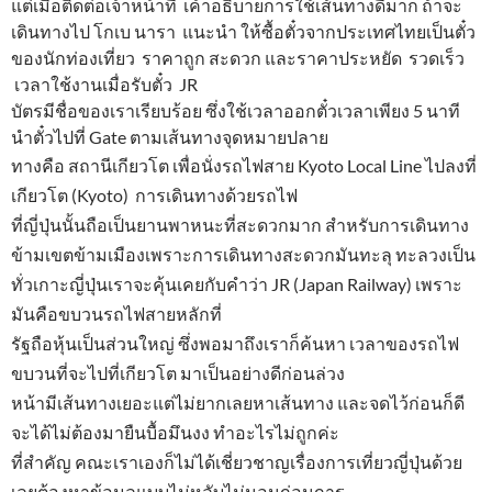
แต่เมื่อติดต่อเจ้าหน้าที่ เค้าอธิบายการใช้เส้นทางดีมาก ถ้าจะ
เดินทางไป โกเบ นารา แนะนำ ให้ซื้อตั๋วจากประเทศไทยเป็นตั๋ว
ของนักท่องเที่ยว ราคาถูก สะดวก และราคาประหยัด รวดเร็ว
เวลาใช้งานเมื่อรับตั๋ว JR
บัตรมีชื่อของเราเรียบร้อย ซึ่งใช้เวลาออกตั๋วเวลาเพียง 5 นาที
นำตั๋วไปที่ Gate ตามเส้นทางจุดหมายปลาย
ทาง
คือ สถานีเกียวโต เพื่อนั่งรถไฟสาย Kyoto Local Line ไปลงที่
เกียวโต (Kyoto) การเดินทางด้วยรถไฟ
ที่
ญี่ปุ่นนั้นถือเป็นยานพาหนะที่สะดวกมาก สำหรับการเดินทาง
ข้ามเขตข้ามเมืองเพราะการเดินทางสะดวกมัน
ทะลุ ทะ
ลวงเป็น
ทั่วเกาะญี่ปุ่นเราจะคุ้นเคยกับคำว่า JR (Japan Railway) เพราะ
มันคือขบวนรถไฟสายหลัก
ที่
รัฐถือ
หุ้นเป็นส่วนใหญ่ ซึ่งพอมาถึงเราก็ค้นหา เวลาของรถไฟ
ขบวนที่จะไปที่เกียวโต มาเป็นอย่างดีก่อน
ล่วง
หน้า
มีเส้นทางเยอะแต่ไม่ยากเลยหาเส้นทาง และจดไว้ก่อนก็ดี
จะได้ไม่ต้องมายืนบื้อมึนงง ทำอะไร
ไม่
ถูกค่ะ
ที่สำคัญ คณะ
เราเองก็
ไม่ได้เชี่ยวชาญเรื่องการเที่ยวญี่ปุ่นด้วย
เลยต้องหาข้อมูลแบบไม่หลับไม่
นอนก่อนการ