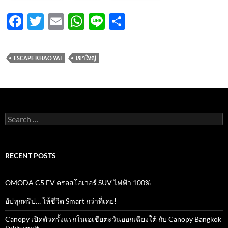
F
T
E
W
Li
S
ac
w
m
h
n
h
e
itt
ail
at
e
ar
ESCAPE KHAO YAI
เขาใหญ่
b
er
s
e
o
A
o
p
k
p
Search
for:
RECENT POSTS
OMODA C5 EV ครอสโอเวอร์ SUV ไฟฟ้า 100%
อัปทุกทริป… ให้ชีวิต Smart กว่าที่เคย!
Canopy เปิดตัวครั้งแรกในเอเชียตะวันออกเฉียงใต้ กับ Canopy Bangkok