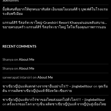
Sukhumvit
มื้อพิเศษที่อยากให้ทุกคนมาสัมผัส เอ็นจอยโมเมนต์ดี ๆ บุพเฟ่ต์ในโรงแรม
ระดับพรีเมียม
แกรนด์สิริ​ รีสอร์ท​ เขาใหญ่​-Grandsiri​ Resort​ Khaoyaiนอนหลับสบาย…
ขยายครอบครัว แกรนด์สิริ รีสอร์ท เขาใหญ่ ใส่ใจเรื่องคุณภาพการนอน
RECENT COMMENTS
Shanya
on
About Me
Shanya
on
About Me
sareerapat intarsiri
on
About Me
ชาเขียวญี่ปุ่นแท้แตกต่างจากชาอื่นอย่างไร?? – jinglebelltour
on
จุดเริ่ม
ต้น การผลิตชาเขียวญี่ปุ่นแท้ ที่จังหวัด เชียงราย
ชาเขียวญี่ปุ่นแท้จากไร่ชาของไทยส่งออกไปทั่วโลก!!! – jinglebelltour
on
ครั้งแรกของโลก มารุเซ็น ผลิตชาเขียวญี่ปุ่นแท้ จากญี่ปุ่นสู่เมืองไทย