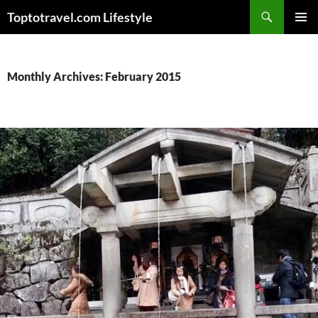
Skip
Search
Toptotravel.com Lifestyle
to
PRIMAR
content
MENU
Monthly Archives: February 2015