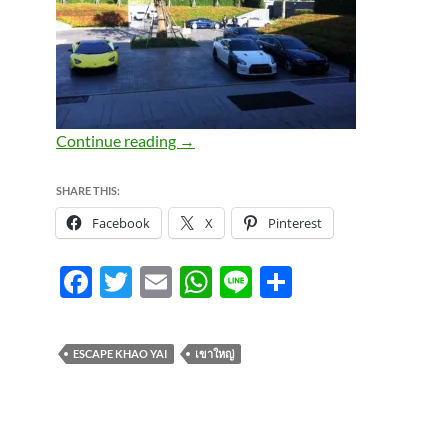
อิงแอบในอ้อมกอดของเขาใหญ่ ที่โรงแ
Continue reading
→
SHARE THIS:
Facebook
X
Pinterest
F
T
E
W
Li
S
ac
w
m
h
n
h
e
itt
ail
at
e
ar
ESCAPE KHAO YAI
เขาใหญ่
b
er
s
e
o
A
o
p