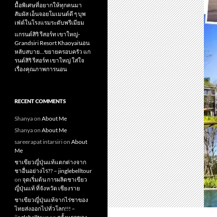
มื้อพิเศษที่อยากให้ทุกคนมา
สัมผัส เอ็นจอยโมเมนต์ดี ๆ บุพ
เฟ่ต์ในโรงแรมระดับพรีเมียม
แกรนด์สิริ​ รีสอร์ท​ เขาใหญ่​-
Grandsiri​ Resort​ Khaoyaiนอน
หลับสบาย…ขยายครอบครัว แก
รนด์สิริ รีสอร์ท เขาใหญ่ ใส่ใจ
เรื่องคุณภาพการนอน
RECENT COMMENTS
Shanya
on
About Me
Shanya
on
About Me
sareerapat intarsiri
on
About
Me
ชาเขียวญี่ปุ่นแท้แตกต่างจาก
ชาอื่นอย่างไร?? – jinglebelltour
on
จุดเริ่มต้น การผลิตชาเขียว
ญี่ปุ่นแท้ ที่จังหวัด เชียงราย
ชาเขียวญี่ปุ่นแท้จากไร่ชาของ
ไทยส่งออกไปทั่วโลก!!! –