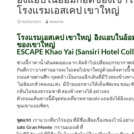
โรงแรมเอสเคป เขาใหญ่
02/02/2015
SHANYA
โรงแรมเอสเคป เขาใหญ่ อิงแอบในอ้
ของเขาใหญ่
ESCAPE Khao Yai (Sansiri Hotel Coll
ช่วงนี้ราคาน้ำมันลดเยอะมาก ลัลล้าไปเปลี่ยนบรรยากาศเท
กันดีกว่า บางท่านอาจจะไม่เคยไปเขาใหญ่ด้วยเส่้นทางนีื
ถนนสายผ่านศึก-กุดคล้า เป็นถนนอีกเส้นที่มีวิวสองข้าง
ไม่ต้องกลัวหลงนะค่ะ มีป้ายบอกทางให้เห็นชัดเจน ขณะขั
กลิ่นไอของธรรมชาติ สองข้างทางได้ อย่างลง
ตัวถนนเส้นทางนี้มีจุดท่องเที่ยวหลายแห่ง แถมยังได้อิงแ
ขุนเขาแบบชิดๆ
จุดแรก
เราแวะเที่ยวไร่องุ่น ที่มีชื่อเสียงเรื่องของไวน์ อย่าง
และ Gran Monte
กรานมองเต้ ที่