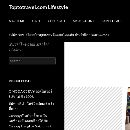
Skip
Search
Toptotravel.com Lifestyle
to
content
ABOUT ME
CART
CHECKOUT
MY ACCOUNT
SAMPLE PAGE
รฟฟท. รับรางวัลองค์กรคุณธรรมต้นแบบโดดเด่น ประจำปีงบประมาณ 2564
เที่ยวทั่วไทย อร่อยไปทั่วโลก
Lifestyle
Search
for:
RECENT POSTS
OMODA C5 EV ครอสโอเวอร์
SUV ไฟฟ้า 100%
อัปทุกทริป… ให้ชีวิต Smart กว่า
ที่เคย!
Canopy เปิดตัวครั้งแรกใน
เอเชียตะวันออกเฉียงใต้ กับ
Canopy Bangkok Sukhumvit