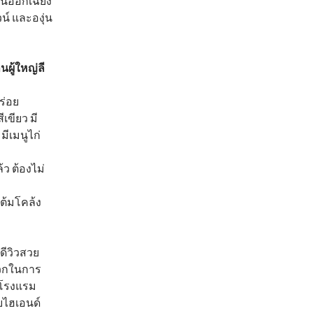
ะวันออกเฉียง
น์ และองุ่น
านผู้ใหญ่ลี
ร่อย
เขียว มี
มีเมนูไก่
้ว ต้องไม่
ต้มโคล้ง
ดีวิวสวย
ดวกในการ
รโรงแรม
บไฮเอนด์