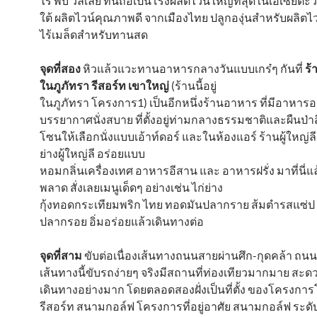
ไร่ พีบี วัลเล่ย์ ที่นี่ถือเป็นโรงผลิตไวน์ใหญ่ที่สุดในเอเซียต
ใต้ ผลิตไวน์คุณภาพดี จากเมืองไทย ปลูกองุ่นสำหรับผลิตไว
ไร้เมล็ดสำหรับทานสด
จุดที่สอง
หิวแล้วแวะทานอาหารกลางวันแบบเกร๋ๆ กันที่
ร้
ในภูภัทรา รีสอร์ท เขาใหญ่
(ร้านนี้อยู่
ในภูภัทรา โครงการ1) เป็นอีกหนึ่งร้านอาหาร ที่มีอาหารอ
บรรยากาศนั่งสบาย ที่ตั้งอยู่ท่ามกลางธรรมชาติและผืนป่าสี
โซนให้เลือกนั่งแบบเอ้าท์ดอร์ และในห้องแอร์ ร้านผู้ใหญ่ลี 
ย่างผู้ใหญ่ลี อร่อยแบบ
หอมกลิ่นเครื่องเทศ อาหารอีสาน และ อาหารฝรั่ง มาที่นี่แล
พลาด สั่งเลยเมนูเด็ดๆ อย่างเช่น ไก่ย่าง
กุ้งทอดกระเทียมพริก ไทย ทอดมันปลากราย ส้มตำรสแซ่ป 
ปลากรอย อิ่มอร่อยแล้วเดินทางต่อ
จุดที่สาม
ขับต่อเนื่องเส้นทางถนนสายผ่านศึก-กุดคล้า ถนน
เส้นทางนี้ขับรถง่ายๆ จริงมีสถานที่ท่องเทียวมากมาย สะ
เดินทางอย่างมาก โดยตลอดสองฝั่งเป็นที่ตั้ง ของโครงกา
รีสอร์ท สนามกอล์ฟ โครงการที่อยู่อาศัย สนามกอล์ฟ ระดั