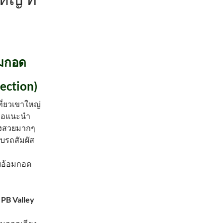
อมกอด
ection)
ี่ยวเขาใหญ่
้ ขอแนะนำ
ทางสวยมากๆ
บรถสัมผัส
อบอ้อมกอด
PB Valley