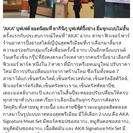
“AKA” บุฟเฟต์ ยอดนิยมที่ ยากินิกุ บุฟเฟ่ต์ปิ้งย่าง อิ่มจุกแบบไม่อั้น
ครั้งแรกกับประสบการณ์ใหม่ที่ “AKA” อากะ สาขา ฟิวเจอร์ พาร์
ร้านอาหารปิ้งย่างสไตล์ญี่ปุ่นสุดพรีเมียมที่เราเลือกมาลิ้มรส
ความอร่อยกับกลุ่มแก๊งค์เพื่อนครั้งนี้ อากะ เป็นอีกหนึ่งแบรนด์
ในเครือ เซ็น กรุ๊ป ที่ยังคงครองใจเหล่าสาวกคนรักปิ้งย่าง เลือกที่
ฟิวเจอร์ พาร์ค หนึ่งใน 7 สาขา ที่มีการครีเอทเมนูใหม่ ปรับราคา
ใหม่ มีการปรับเปลี่ยนบรรยากาศร้านใหม่ ซึ่งเริ่มทั้งหมด 7
สาขา ได้แก่ เซ็นทรัลเวิลด์, เซ็นทรัลเวสท์เกต, เซ็นทรัลอีสต์วิลล์,
ฟิวเจอร์พาร์ครังสิต, เซ็นทรัลพระราม, เซ็นทรัลพัทยาบีช,
เดอะมอลล์บางกะปิ และภายในสิ้นปีจะทยอยปรับเปลี่ยนให้ครบ
ทุกสาขาทั่วประเทศ เรียกว่าเลือกอิ่มกันจุกๆ กับการคัดสรร
วัตถุดิบ ทั้งสายหมู สายเนื้อ และสายซีฟู้ด รวมเมนูยอดฮิตตลอด
กาลมาในรูปแบบถาดทองสุดพรีเมียม มีให้เลือก 2 แบบ คือ AKA
Signature Meat Set มีพอร์คชอปซอสอากะ, หมูสันคอซอสอากะ,
หมูติดมันซอสอากะ, เนื้อติดมัน และ AKA Signature Mix Set มี