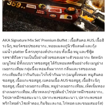
AKA Signature Mix Set’ Premium Buffet : เนื้อสันคอ AUS, เนื้อฮิ
ระนิกุ, พอร์คชอปซอสอากะ, หอยแมลงภู่นิวซีแลนด์ และกุ้ง
แม่น้ำ platter นี้ ครบทุกองค์ประกอบ ทั้งเนื้อ หมู และซีฟู้ด
รสชาติถึงความเป็นปิ้งย่างด้วยซอสเฉพาะตัวของอากะ จัดหนัก
เมนูใหม่ มีทั้งแบบราดซอสยูสุ ได้รับหอมสดชื่นอย่างจัง เมนูย่าง
เนยกระเทียม กลุ่มนี้จะหอมลั่นมากกก กลิ่นและรสของเนย
กระเทียมถือว่ากินกับอะไรก็เข้ากันมาก (เมนูทั้งหมด: หมูสันคอ
ซอสยูสุ, เนื้อแกะซอสยูสุ, เบคอนเนื้อ AUS ซอสยูสุ, เนื้อฮิระนิกุ
ซอสยูสุ, เนื้อย่างเนยกระเทียม, หมูย่างเนยกระเทียม, เห็ดเข็มทอง
ย่างเนยกระเทียม, เสี่ยวหลงเปาซุปต้มยำ,ไข่ปลาหมึกซอสอากะ,
ไข่ปลาหมึกซอสมะนาว, ปลากะพงซอสมะนาว, ปลากะพงซอส
พริกไทยดำ,ไชเท้าดอง, กิมจิมะละกอ, ไก่ทอด และขนมสมอร์ส)