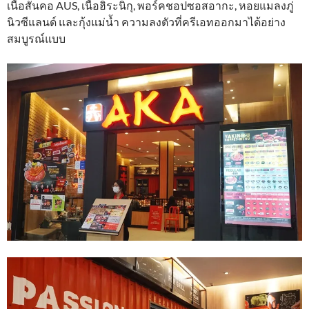
เนื้อสันคอ AUS, เนื้อฮิระนิกุ, พอร์คชอปซอสอากะ, หอยแมลงภู่
นิวซีแลนด์ และกุ้งแม่น้ำ ความลงตัวที่ครีเอทออกมาได้อย่าง
สมบูรณ์แบบ