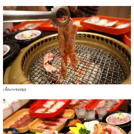
เนื้อแกะซอสยูสุ