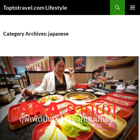
Skip
Search
Toptotravel.com Lifestyle
to
PRIMAR
content
MENU
Category Archives: japanese