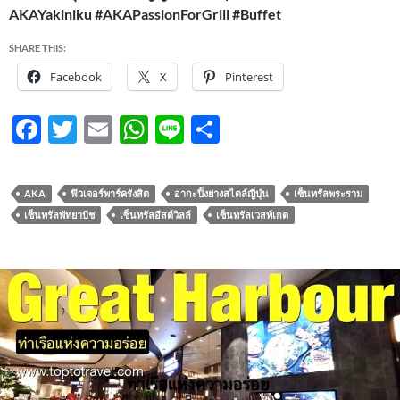
AKAYakiniku #AKAPassionForGrill #Buffet
SHARE THIS:
Facebook
X
Pinterest
F
T
E
W
Li
S
ac
w
m
h
n
h
e
itt
ail
at
e
ar
AKA
ฟิวเจอร์พาร์ครังสิต
อากะปิ้งย่างสไตล์ญี่ปุ่น
เซ็นทรัลพระราม
b
er
s
e
เซ็นทรัลพัทยาบีช
เซ็นทรัลอีสต์วิลล์
เซ็นทรัลเวสท์เกต
o
A
o
p
k
p