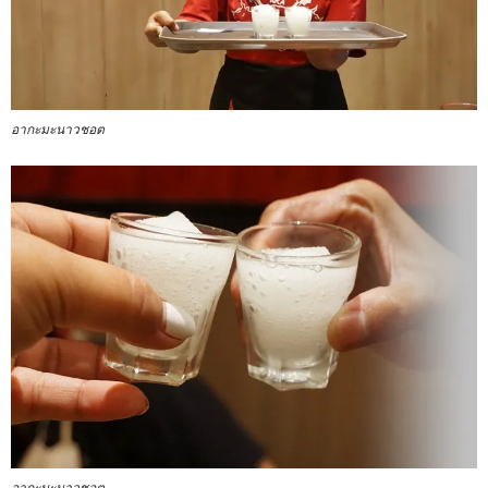
อากะมะนาวชอต
อากะมะนาวชอต