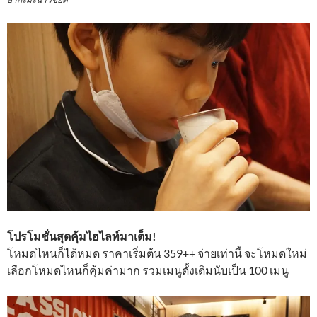
โปรโมชั่นสุดคุ้มไฮไลท์มาเต็ม!
โหมดไหนก็ได้หมด ราคาเริ่มต้น 359++ จ่ายเท่านี้ จะโหมดใหม่
เลือกโหมดไหนก็คุ้มค่ามาก รวมเมนูดั้งเดิมนับเป็น 100 เมนู