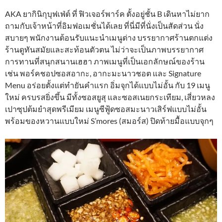
AKA ยากินิกุบุฟเฟ่ต์ ที่ ฟิวเจอร์พาร์ค ตั้งอยู่ชั้น B เดินหาไม่ยาก
ถามกับเจ้าหน้าที่อิมฟอเมชั่นได้เลย ที่นี่มีที่นั่งเป็นสัดส่วน นั่ง
สบายๆ พนักงานต้อนรับแนะนำเมนูต่าง บรรยากาศร้านตกแต่ง
ร้านดูทันสมัยและสะท้อนตัวตน ไม่ว่าจะเป็นภาพบรรยากาศ
การทานที่สนุกสนานเฮฮา ภาพเมนูที่เป็นเอกลักษณ์ของร้าน
เช่น พอร์คชอปซอสอากะ, อากะมะนาวชอต และ Signature
Menu อร่อยตั้งแต่ทำยันคำแรก อิ่มจุกได้แบบไม่อั้น กับ 19 เมนู
ใหม่ ครบรสยิ่งขึ้น มีทั้งซอสยูสุ และซอสเนยกระเทียม, เสี่ยวหลง
เปาซุปต้มยำสุดพรีเมียม เมนูซีฟู้ดซอสมะนาวเสิร์ฟแบบไม่อั้น
พร้อมของหวานแบบใหม่ S’mores (สมอร์ส) ปิดท้ายมื้อแบบจุกๆ