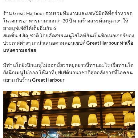
ร้าน Great Harbour รวบรวมทีมงานและเชฟฝีมือดีที่คร่ำหวอด
ในวงการอาหารมามากกว่า 30 ปี มาสร้างสรรค์เมนูต่างๆ ให้
สายบุฟเฟ่ต์ได้เต็มอิ่มกับ 6
สเตชั่น 4 สัญชาติ โดยคัดสรรเมนูไฮไลท์อันเป็นซิกเนอเจอร์ของ
ประเทศต่างๆ มานำเสนอตามคอนเซปต์
Great Harbour ท่าเรือ
แห่งความอร่อย
มีท่านใดยังนึกเมนูไม่ออกมั้ยว่าหยุดยาวนี้ทานอะไร เผื่อท่านใด
ยังนึกเมนูไม่ออก ให้มาที่บุฟเฟ่ต์นานาชาติสุดอลังการที่ไอคอน
สยาม กับร้าน
Great Harbour