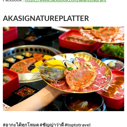
AKASIGNATUREPLATTER
#อากะได้ทุกโหมด #ชัญญ่าว่าดี #toptotravel