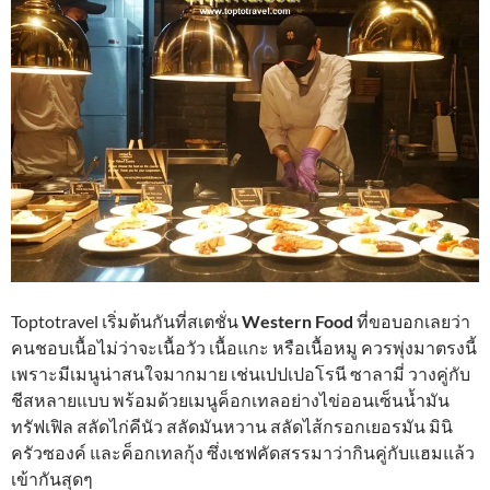
Toptotravel เริ่มต้นกันที่สเตชั่น
Western Food
ที่ขอบอกเลยว่า
คนชอบเนื้อไม่ว่าจะเนื้อวัว เนื้อแกะ หรือเนื้อหมู ควรพุ่งมาตรงนี้
เพราะมีเมนูน่าสนใจมากมาย เช่นเปปเปอโรนี ซาลามี่ วางคู่กับ
ชีสหลายแบบ พร้อมด้วยเมนูค็อกเทลอย่างไข่ออนเซ็นน้ำมัน
ทรัฟเฟิล สลัดไก่คีนัว สลัดมันหวาน สลัดไส้กรอกเยอรมัน มินิ
ครัวซองค์ และค็อกเทลกุ้ง ซึ่งเชฟคัดสรรมาว่ากินคู่กับแฮมแล้ว
เข้ากันสุดๆ