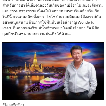
สำหรับการปาร์ตี้เลี้ยงฉลองวันเกิดของ “ เอิร์ธ” ไม่เคยจะจัดงาน
แบบธรรมดาๆ เพราะ เนื่องในโอกาสครบรอบวันคล้ายวันเกิด
ในปีนี้ ชวนคนสนิท ทั้งดาราไฮโซร่วมร่วมดินเนอร์สังสรรค์กัน
อย่างสนุกสนาน ด้วยการใช้พื้นที่บนเรือสำราญ Wonderful
Pearl เห็นฉากหลังวิวแม่น้ำเจ้าพระยา โดยมี เจ้าของเรือ พิชิต
กุลเกียรติเดช มามอบความบันเทิง ไห้ด้วย…
พิชิต กุลเกียรติเดช