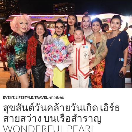
o
p
k
p
EVENT
,
LIFESTYLE
,
TRAVEL
,
ข่าวสังคม
สุขสันต์วันคล้ายวันเกิด เอิร์ธ
สายสว่าง บนเรือสำราญ
WONDERFUL PEARL