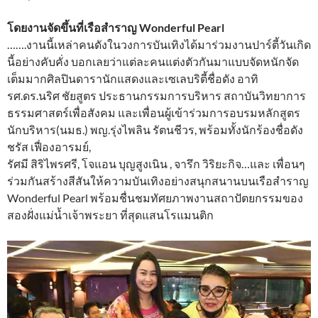
โดยงานจัดขึ้นที่เรือสำราญ Wonderful Pearl
…….งานนี้เหล่าคนดังในวงการบันเทิงได้มาร่วมงานปาร์ตี้วันเกิด
นี้อย่างคับคั่ง บอกเลยว่าแต่ละคนแต่งตัวกันมาแบบจัดหนักจัด
เต็มมากศิลปินดารานักแสดงและเซเลบริตี้ชื่อดัง อาทิ
รศ.ดร.นริศ ชัยสูตร ประธานกรรมการบริหาร สถาบันวิทยาการ
ธรรมศาสตร์เพื่อสังคม และเพื่อนผู้เข้าร่วมการอบรมหลักสูตร
นักบริหาร(นมธ.) พญ.รุ่งไพลิน รัตนชีวร, พร้อมทั้งนักร้องชื่อดัง
ชรัส เฟื่องอารมย์,
รัศมี สิริไพรศรี, โจแอน บุญสูงเนิน , จารึก วิริยะกิจ…และ เพื่อนๆ
ร่วมกันสร้างสีสันให้ความบันเทิงอย่างสนุกสนานบนเรือสำราญ
Wonderful Pearl พร้อมชื่นชมทัศยภาพงานสถาปัตยกรรมของ
สองฝั่งแม่น้ำเจ้าพระยา ที่สุดแสนโรแมนติก