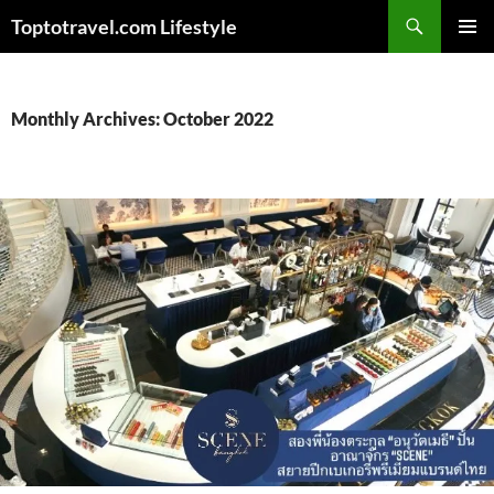
Skip
Search
Toptotravel.com Lifestyle
to
PRIMAR
content
MENU
Monthly Archives: October 2022