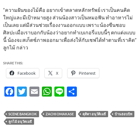
“ความฝันของไม้คือ อยากเข้าตลาดหลักทรัพย์ เราเป็นคนคิด
ใหญ่และมีเป้าหมายสูง ส่วนน้องสาวเป็นหมอฟัน ทำอาหารไม่
เป็นเลย แต่มีส่วนช่วยเรื่องงานออกแบบ เพราะน้องซีนชอบ
ศิลปะเมื่อเราบอกกับน้องว่าอยากทำเบเกอรี่แบบนี้ๆ ตกแต่งแบบ
นี้ น้องจะสเก็ตช์ภาพออกมาเพื่อส่งให้กับเชฟได้ทำตามที่เราคิด”
ลูกไม้ กล่าว
SHARE THIS:
Facebook
X
Pinterest
F
T
E
W
Li
S
ac
w
m
h
n
h
e
itt
ail
at
e
ar
SCENE BANGKOK
ZACHI OMAKASE
ดุสิตา อนุวัติเมธี
บ้านฮอบบิท
b
er
s
e
ลูกไม้ อนุวัตเมธี
o
A