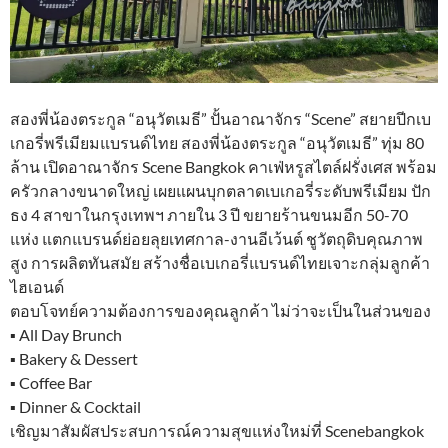
สองพี่น้องตระกูล “อนุวัตเมธี” ปั้นอาณาจักร “Scene” สยายปีกเบ
เกอรี่พรีเมียมแบรนด์ไทย สองพี่น้องตระกูล “อนุวัตเมธี” ทุ่ม 80
ล้าน เปิดอาณาจักร Scene Bangkok คาเฟ่หรูสไตล์ฝรั่งเศส พร้อม
ครัวกลางขนาดใหญ่ เผยแผนบุกตลาดเบเกอรี่ระดับพรีเมียม ปัก
ธง 4 สาขาในกรุงเทพฯ ภายใน 3 ปี ขยายร้านขนมอีก 50-70
แห่ง แตกแบรนด์ย่อยลุยเทศกาล-งานอีเว้นต์ ชูวัตถุดิบคุณภาพ
สูง การผลิตทันสมัย สร้างชื่อเบเกอรี่แบรนด์ไทยเจาะกลุ่มลูกค้า
ไฮเอนด์
ตอบโจทย์ความต้องการของคุณลูกค้า ไม่ว่าจะเป็นในส่วนของ
▪︎ All Day Brunch
▪︎ Bakery & Dessert
▪︎ Coffee Bar
▪︎ Dinner & Cocktail
เชิญมาสัมผัสประสบการณ์ความสุขแห่งใหม่ที่ Scenebangkok