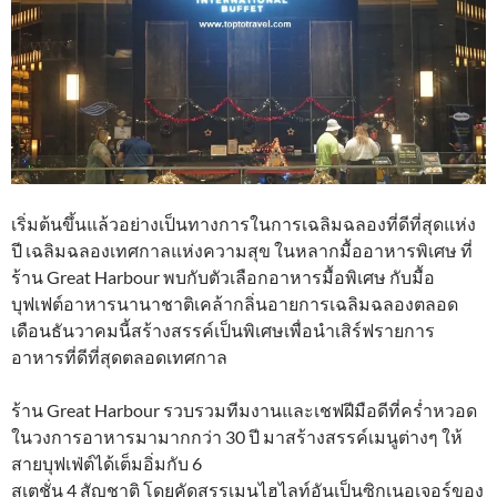
เริ่มต้นขึ้นแล้วอย่างเป็นทางการในการเฉลิมฉลองที่ดีที่สุดแห่ง
ปี เฉลิมฉลองเทศกาลแห่งความสุข ในหลากมื้ออาหารพิเศษ ที่
ร้าน Great Harbour พบกับตัวเลือกอาหารมื้อพิเศษ กับมื้อ
บุฟเฟต์อาหารนานาชาติเคล้ากลิ่นอายการเฉลิมฉลองตลอด
เดือนธันวาคมนี้สร้างสรรค์เป็นพิเศษเพื่อนำเสิร์ฟรายการ
อาหารที่ดีที่สุดตลอดเทศกาล
ร้าน Great Harbour รวบรวมทีมงานและเชฟฝีมือดีที่คร่ำหวอด
ในวงการอาหารมามากกว่า 30 ปี มาสร้างสรรค์เมนูต่างๆ ให้
สายบุฟเฟ่ต์ได้เต็มอิ่มกับ 6
สเตชั่น 4 สัญชาติ โดยคัดสรรเมนูไฮไลท์อันเป็นซิกเนอเจอร์ของ