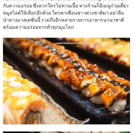
กับความอร่อย ซึ่งหากใครไม่ทานเนื้อ ทางร้านก็มีเมนูก๋วยเตี๋ยว
หมูสไลด์ให้เลือกอีกด้วย ใครพาเพื่อนชาวต่างชาติมา อย่าลืม
นำทางมาสเตชั่นนี้ รวมถึงอีกหลายรายการอาหารนานาชาติ
พร้อมความอร่อยจากทั่วทุกมุมโลก