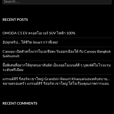
Search
o
p
for:
k
p
RECENT POSTS
OMODA C5 EV ครอสโอเวอร์ SUV ไฟฟ้า 100%
อัปทุกทริป… ให้ชีวิต Smart กว่าที่เคย!
Canopy เปิดตัวครั้งแรกในเอเชียตะวันออกเฉียงใต้ กับ Canopy Bangkok
Sukhumvit
มื้อพิเศษที่อยากให้ทุกคนมาสัมผัส เอ็นจอยโมเมนต์ดี ๆ บุพเฟ่ต์ในโรงแรม
ระดับพรีเมียม
แกรนด์สิริ​ รีสอร์ท​ เขาใหญ่​-Grandsiri​ Resort​ Khaoyaiนอนหลับสบาย…
ขยายครอบครัว แกรนด์สิริ รีสอร์ท เขาใหญ่ ใส่ใจเรื่องคุณภาพการนอน
RECENT COMMENTS