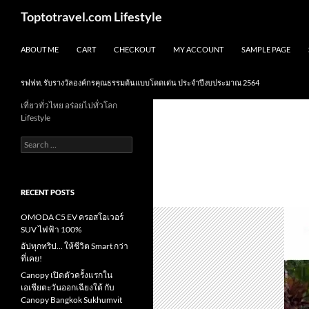
Skip
Search
Toptotravel.com Lifestyle
to
content
ABOUT ME
CART
CHECKOUT
MY ACCOUNT
SAMPLE PAGE
รฟฟท. รับรางวัลองค์กรคุณธรรมต้นแบบโดดเด่น ประจำปีงบประมาณ 2564
เที่ยวทั่วไทย อร่อยไปทั่วโลก
Lifestyle
Search
for:
RECENT POSTS
OMODA C5 EV ครอสโอเวอร์
SUV ไฟฟ้า 100%
อัปทุกทริป… ให้ชีวิต Smart กว่า
ที่เคย!
Canopy เปิดตัวครั้งแรกใน
เอเชียตะวันออกเฉียงใต้ กับ
Canopy Bangkok Sukhumvit