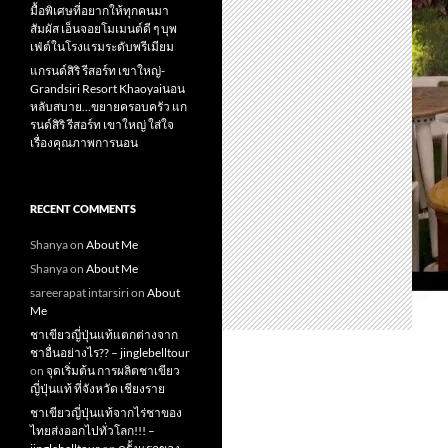
มื้อพิเศษที่อยากให้ทุกคนมา
สัมผัส เอ็นจอยโมเมนต์ดี ๆ บุพ
เฟ่ต์ในโรงแรมระดับพรีเมียม
แกรนด์สิริ​ รีสอร์ท​ เขาใหญ่​-
Grandsiri​ Resort​ Khaoyaiนอน
หลับสบาย…ขยายครอบครัว แก
รนด์สิริ รีสอร์ท เขาใหญ่ ใส่ใจ
เรื่องคุณภาพการนอน
RECENT COMMENTS
Shanya
on
About Me
Shanya
on
About Me
sareerapat intarsiri
on
About
Me
ชาเขียวญี่ปุ่นแท้แตกต่างจาก
ชาอื่นอย่างไร?? – jinglebelltour
on
จุดเริ่มต้น การผลิตชาเขียว
ญี่ปุ่นแท้ ที่จังหวัด เชียงราย
ชาเขียวญี่ปุ่นแท้จากไร่ชาของ
ไทยส่งออกไปทั่วโลก!!! –