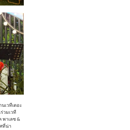
่านเวทีเดอะ
ร่วมเวที
ีเค พาเลซ &
ที่น่า