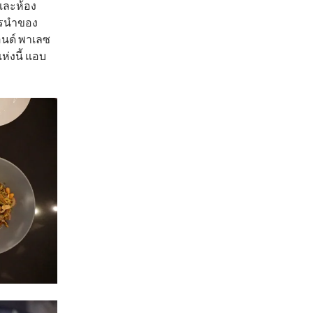
 และห้อง
ารนำของ
อนด์ พาเลซ
่งนี้ แอบ