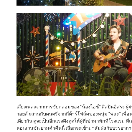
เสียงเพลงจากการขับกล่อมของ “น้องไอซ์” ศิลปินอิสระ ผู้ผ
วอยส์ ผสานกับดนตรีจากกีต้าร์โฟล์คของหนุ่ม “พละ” เพื่อน
เดียวกัน ดูจะเป็นอีกแรงดึงดูดให้ผู้ที่เข้ามาพักที่โรงแรม ท
คอนเวนชั่น ยามค่ำคืนนี้ เลือกจะเข้ามาสัมผัสกับบรรยากาศ