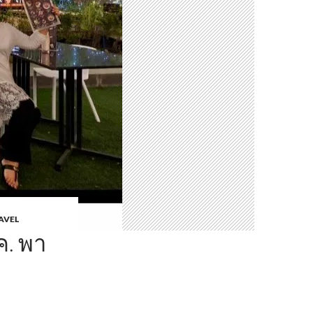
AVEL
ค. พา