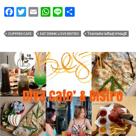
F
T
E
W
Li
S
ac
w
m
h
n
h
e
itt
ail
at
e
ar
CUPPERS CAFE
EAT DRINK LOVE BISTRO
โรงแรมสนามบินสุวรรณภูมิ
b
er
s
e
o
A
o
p
k
p