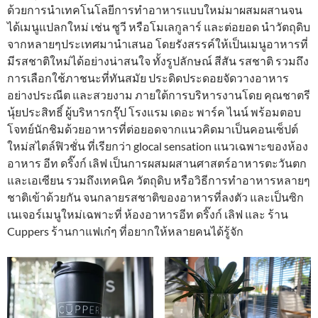
ด้วยการนำเทคโนโลยีการทำอาหารแบบใหม่มาผสมผสานจน
ได้เมนูแปลกใหม่ เช่น ซูวี หรือโมเลกูลาร์ และต่อยอด นำวัตถุดิบ
จากหลายๆประเทศมานำเสนอ โดยรังสรรค์ให้เป็นเมนูอาหารที่
มีรสชาติใหม่ได้อย่างน่าสนใจ ทั้งรูปลักษณ์ สีสัน รสชาติ รวมถึง
การเลือกใช้ภาชนะที่ทันสมัย ประดิดประดอยจัดวางอาหาร
อย่างประณีต และสวยงาม ภายใต้การบริหารงานโดย คุณชาตรี
นุ้ยประสิทธิ์ ผู้บริหารกรุ๊ป โรงแรม เดอะ พาร์ค ไนน์ พร้อมตอบ
โจทย์นักชิมด้วยอาหารที่ต่อยอดจากแนวคิดมาเป็นคอนเซ็ปต์
ใหม่สไตล์ฟิวชั่น ที่เรียกว่า glocal sensation แนวเฉพาะของห้อง
อาหาร อีท ดริ๊งก์ เลิฟ เป็นการผสมผสานศาสตร์อาหารตะวันตก
และเอเซียน รวมถึงเทคนิค วัตถุดิบ หรือวิธีการทำอาหารหลายๆ
ชาติเข้าด้วยกัน จนกลายรสชาติของอาหารที่ลงตัว และเป็นซิก
เนเจอร์เมนูใหม่เฉพาะที่ ห้องอาหารอีท ดริ๊งก์ เลิฟ และ ร้าน
Cuppers ร้านกาแฟเก๋ๆ ที่อยากให้หลายคนได้รู้จัก