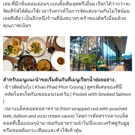
เล่อ ที่มีกลิ่นหอมอ่อนๆ แบบดั้งเดิมสุดพรีเมี่ยม เรียกได้ว่ากว่าจะ
จัดเสิร์ฟได้ต้องใช้เวลารังสรรค์ในการจัดแต่งจานกันไม่ใช่น้อย
เลยทีเดียว เป็นอีกหนึ่งร้านที่นั่งสบายๆ ครัวซองต์พรีเมี่ยมด้วย
คุณภาพเน้นๆ
สำหรับเมนูแนะนำขอเริ่มต้นกันที่เมนูเรียกน้ำย่อยอย่าง..
-ข้าวผัดมันกุ้ง ( Khao Phad Mun Goong ) สูตรพิเศษของที่นี่
-สลัดร็อคเก็ตกับเซลมอนรมควัน ( Pocket with Smoked Salmon
)
-ปลาแบล็คคอดห่อสาหร่าย (Nori wrapped cod with poached
leek, daikon and yuzu cream sauce) โดยการคัดสรรปลาแบล็ค
คอดที่เนื้อแน่นๆนำมาห่อกับสาหร่ายนำไม่นึ่งและเสริฟคู่กับยูสุ
ครีมซอสต้นกระเทียมและหัวใช้เท้าตุ๋น