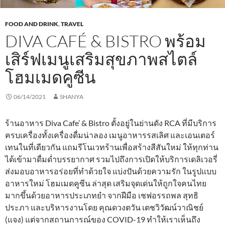
FOOD AND DRINK
,
TRAVEL
DIVA CAFÉ & BISTRO พร้อม
เสิร์ฟเมนูเสริมสุขภาพสไตล์
โฮมเมดคูซีน
06/14/2021
SHANYA
ร้านอาหาร Diva Cafe’ & Bistro ตั้งอยู่ในย่านดัง RCA ที่มีบริการ
ครบเครื่องทั้งเครื่องดื่มน่าลอง เมนูอาหารรสเลิศ และเอนเตอร์
เทนในที่เดียวกัน แถมรีโนเวทร้านเพื่อสร้างสีสันใหม่ ให้ทุกท่าน
ได้เข้ามาดื่มด่ำบรรยากาศ รวมไปถึงการเปิดให้บริการเดลิเวอรี่
ส่งมอบอาหารอร่อยที่ทำด้วยใจ แบ่งปันด้วยความรัก ในรูปแบบ
อาหารใหม่ โฮมเมดคูซีน ล่าสุด เสริมจุดเด่นให้ถูกใจคนไทย
มากขึ้นด้วยอาหารประเภทยำ จากฝีมือ เชฟอรรถพล สุทธิ
ประภา และบริหารงานโดย คุณดวงตวัน เตชวิวัฒน์วาณิชย์
(แจง) แต่จากสถานการณ์ของ COVID-19 ทำให้เราเห็นถึง