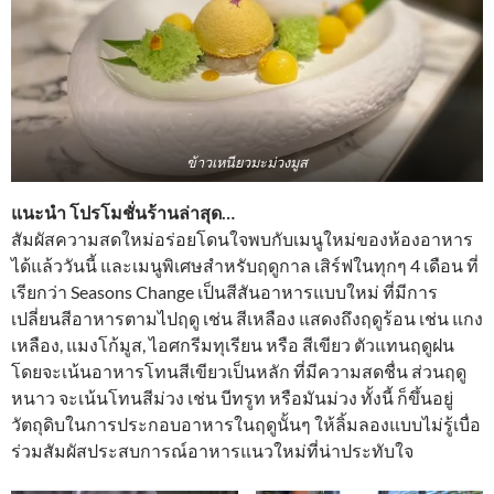
ข้าวเหนียวมะม่วงมูส
แนะนำ โปรโมชั่นร้านล่าสุด…
สัมผัสความสดใหม่อร่อยโดนใจพบกับเมนูใหม่ของห้องอาหาร
ได้แล้ววันนี้ และเมนูพิเศษสำหรับฤดูกาล เสิร์ฟในทุกๆ 4 เดือน ที่
เรียกว่า Seasons Change เป็นสีสันอาหารแบบใหม่ ที่มีการ
เปลี่ยนสีอาหารตามไปฤดู เช่น สีเหลือง แสดงถึงฤดูร้อน เช่น แกง
เหลือง, แมงโก้มูส, ไอศกรีมทุเรียน หรือ สีเขียว ตัวแทนฤดูฝน
โดยจะเน้นอาหารโทนสีเขียวเป็นหลัก ที่มีความสดชื่น ส่วนฤดู
หนาว จะเน้นโทนสีม่วง เช่น บีทรูท หรือมันม่วง ทั้งนี้ ก็ขึ้นอยู่
วัตถุดิบในการประกอบอาหารในฤดูนั้นๆ ให้ลิ้มลองแบบไม่รู้เบื่อ
ร่วมสัมผัสประสบการณ์อาหารแนวใหม่ที่น่าประทับใจ