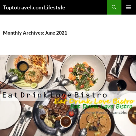
Skip
Search
Toptotravel.com Lifestyle
to
PRIMAR
content
MENU
Monthly Archives: June 2021