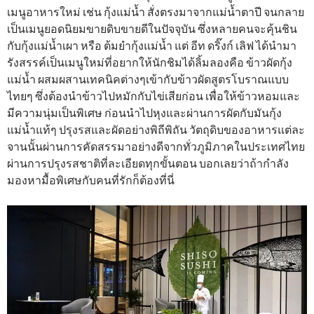
เมนูอาหารใหม่ เช่น กุ้งแม่น้ำ สั่งตรงมาจากแม่น้ำตาปี จนกลาย
เป็นเมนูยอดนิยมขายดิบขายดีในปัจจุบัน ซึ่งหลายคนจะคุ้นชิน
กับกุ้งแม่น้ำเผา หรือ ต้มยำกุ้งแม่น้ำ แต่ อีท ดริ๊งก์ เลิฟ ได้นำมา
รังสรรค์เป็นเมนูใหม่ที่อยากให้นักชิมได้ลิ้มลองคือ ข้าวผัดกุ้ง
แม่น้ำ ผสมผสานเทคนิคต่างๆเข้ากับข้าวผัดสูตรโบราณแบบ
ไทยๆ ซึ่งต้องนำข้าวไปหมักกับไข่เสียก่อน เพื่อให้ข้าวหอมและ
มีความนุ่มเป็นพิเศษ ก่อนนำไปหุงและผ่านการผัดกับมันกุ้ง
แม่น้ำแท้ๆ ปรุงรสและผัดอย่างพิถีพิถัน วัตถุดิบของอาหารแต่ละ
จานนั้นผ่านการคัดสรรมาอย่างดีจากทั่วภูมิภาคในประเทศไทย
ผ่านการปรุงรสชาติที่ละเอียดทุกขั้นตอน บอกเลยว่าถ้ากำลัง
มองหามื้อพิเศษกับคนที่รักก็ต้องที่นี่