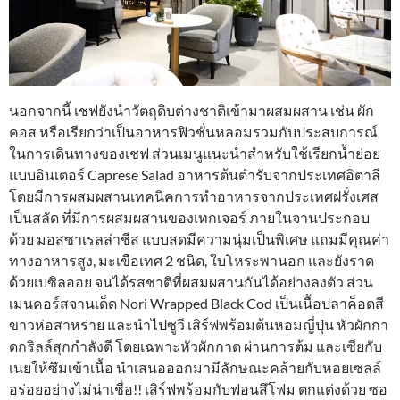
นอกจากนี้ เชฟยังนำวัตถุดิบต่างชาติเข้ามาผสมผสาน เช่น ผัก
คอส หรือเรียกว่าเป็นอาหารฟิวชั่นหลอมรวมกับประสบการณ์
ในการเดินทางของเชฟ ส่วนเมนูแนะนำสำหรับใช้เรียกน้ำย่อย
แบบอินเตอร์ Caprese Salad อาหารต้นตำรับจากประเทศอิตาลี
โดยมีการผสมผสานเทคนิคการทำอาหารจากประเทศฝรั่งเศส
เป็นสลัด ที่มีการผสมผสานของเทกเจอร์ ภายในจานประกอบ
ด้วย มอสซาเรลล่าชีส แบบสดมีความนุ่มเป็นพิเศษ แถมมีคุณค่า
ทางอาหารสูง, มะเขือเทศ 2 ชนิด, ใบโหระพานอก และยังราด
ด้วยเบซิลออย จนได้รสชาติที่ผสมผสานกันได้อย่างลงตัว ส่วน
เมนคอร์สจานเด็ด Nori Wrapped Black Cod เป็นเนื้อปลาค็อดสี
ขาวห่อสาหร่าย และนำไปซูวี เสิร์ฟพร้อมต้นหอมญี่ปุ่น หัวผักกา
ดกริลล์สุกกำลังดี โดยเฉพาะหัวผักกาด ผ่านการต้ม และเซียกับ
เนยให้ซึมเข้าเนื้อ นำเสนอออกมามีลักษณะคล้ายกับหอยเซลล์
อร่อยอย่างไม่น่าเชื่อ!! เสิร์ฟพร้อมกับฟอนสึโฟม ตกแต่งด้วย ซอ