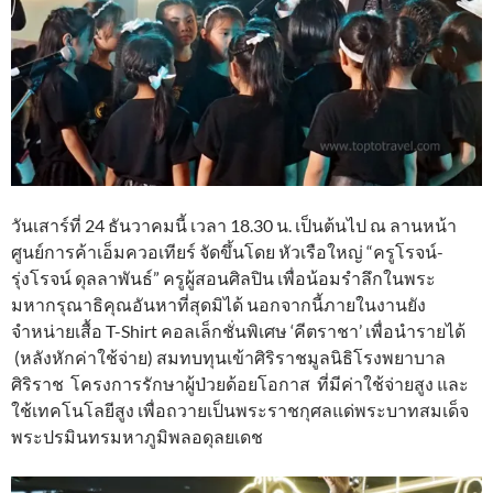
วันเสาร์ที่ 24 ธันวาคมนี้ เวลา 18.30 น. เป็นต้นไป ณ ลานหน้า
ศูนย์การค้าเอ็มควอเทียร์ จัดขึ้นโดย หัวเรือใหญ่ “ครูโรจน์-
รุ่งโรจน์ ดุลลาพันธ์” ครูผู้สอนศิลปิน เพื่อน้อมรำลึกในพระ
มหากรุณาธิคุณอันหาที่สุดมิได้ นอกจากนี้ภายในงานยัง
จำหน่ายเสื้อ T-Shirt คอลเล็กชั่นพิเศษ ‘คีตราชา’ เพื่อนำรายได้
(หลังหักค่าใช้จ่าย) สมทบทุนเข้าศิริราชมูลนิธิโรงพยาบาล
ศิริราช โครงการรักษาผู้ป่วยด้อยโอกาส ที่มีค่าใช้จ่ายสูง และ
ใช้เทคโนโลยีสูง เพื่อถวายเป็นพระราชกุศลแด่พระบาทสมเด็จ
พระปรมินทรมหาภูมิพลอดุลยเดช