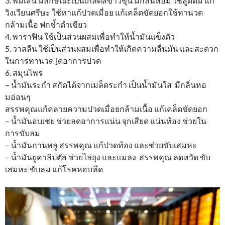
3. พิมเสน มีลักษณะเป็นเกล็ดสีขาวขุ่น มีกลิ่นหอม ใช้สูดดม แก้
วิงเวียนศรีษะ ใช้ทาแก้ปวดเมื่อย แก้เคล็ดขัดยอกใช้ทานวด
กล้ามเนื้อ ฟกช้ำดำเขียว
4. พาราฟิน ใช้เป็นส่วนผสมเพื่อทำให้น้ำมันแข็งตัว
5. วาสลีน ใช้เป็นส่วนผสมเพื่อทำให้เกิดความลื่นมัน และสะดวก
ในการทานวด ]ดอาการปวด
6. สมุนไพร
– น้ำมันระกำ สกัดได้จากเมล็ดระกำ เป็นน้ำมันใส มีกลิ่นหอ
มอ่อนๆ
สรรพคุณแก้คลายความปวดเมื่อยกล้ามเนื้อ แก้เคล็ดขัดยอก
– น้ำมันอบเชย ช่วยลดอาการแน่น จุกเสียด แน่นท้อง ช่วยใน
การขับลม
– น้ำมันกานพลู สรรพคุณ แก้ปวดท้อง และช่วยขับเสมหะ
– น้ำมันยูคาลิปตัส ช่วยไล่ยุง และแมลง สรรพคุณ ลดหวัด ขับ
เสมหะ ขับลม แก้โรคหอบหืด