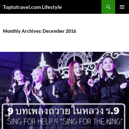
Skip
Search
Toptotravel.com Lifestyle
to
PRIMAR
content
MENU
Monthly Archives: December 2016