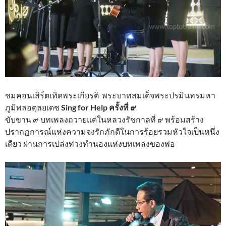
ชมคอนเสิร์ตเทิดพระเกียรติ พระบาทสมเด็จพระปรมินทรมหา
ภูมิพลอดุลยเดช
Sing for Help ครั้งที่ ๙
ขับขาน ๙ บทเพลงถวายแด่ในหลวงรัชกาลที่ ๙ พร้อมสร้าง
ปรากฏการณ์แห่งความจงรักภักดีในการร้อยรวมหัวใจเป็นหนึ่ง
เดียว ผ่านการเปล่งท่วงทำนองแห่งบทเพลงของพ่อ