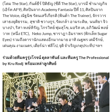
(โดม The Star), กันต์ธีร์ ปิติธัญ (ซีดี The Star), บารมี ชำนาญกิจ
(เอิร์ท AF9), ศิลปินจาก Academy Fantasia ปีที่ 11, ศิลปินจาก
The Voice, ณัฐนิช รัตนเสรีเกียรติ (พินต้า The Trainer), จักรวาร
เสาธงยุติธรรม, สุชาติ ชวางกูร, รัดเกล้า อามระดิษ, นนทิยา จิว
บางป่า, ริสา หงษ์หิรัญ, ไกรวิทย์ พุ่มสุโข, มอริส เค, อภิวัฒน์ พงษ์
วาท (หนึ่ง ETC), Neko Jump, ชาราฎา อิมราพร (พิกเล็ท Sugar
Eyes) รวมถึงดารานักแสดงอีกมากมาย อาทิ ณฐพร เตมีรักษ์,
เด่นคุณ งามเนตร, เดียร์น่า ฟลีโป, จุติ จำเริญเกตุประทีป ฯลฯ
ร่วมด้วยทีมครูรุ่งโรจน์ ดุลลาพันธ์ และทีมครู The Professional
by Kru Rodj พร้อมเหล่าลูกศิษย์