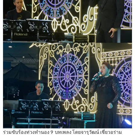
ร่วมขับร้องท่วงทำนอง 9 บทเพลง โดยจารุวัฒน์ เชี่ยวอร่าม