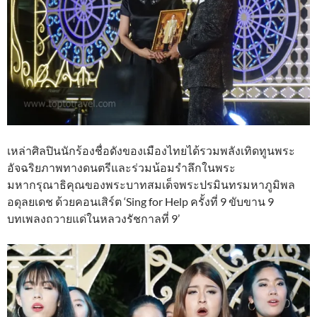
เหล่าศิลปินนักร้องชื่อดังของเมืองไทยได้รวมพลังเทิดทูนพระ
อัจฉริยภาพทางดนตรีและร่วมน้อมรำลึกในพระ
มหากรุณาธิคุณของพระบาทสมเด็จพระปรมินทรมหาภูมิพล
อดุลยเดช ด้วยคอนเสิร์ต ‘Sing for Help ครั้งที่ 9 ขับขาน 9
บทเพลงถวายแด่ในหลวงรัชกาลที่ 9’