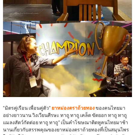
“มิตรคู่เรือน เพื่อนคู่ตัว”
ยาหม่องตราถ้วยทอง
ของคนไทยมา
อย่างยาวนาน วิงเวียนศีรษะ ทาถู ทาถู เคล็ด ขัดยอก ทาถู ทาถู
แมลงสัตว์กัดต่อย ทาถู ทาถู” เป็นคำโฆษณาติดหูคนไทยมาช้า
นานเกี่ยวกับสรรพคุณของยาหม่องตราถ้วยทองที่เป็นสมุนไพร