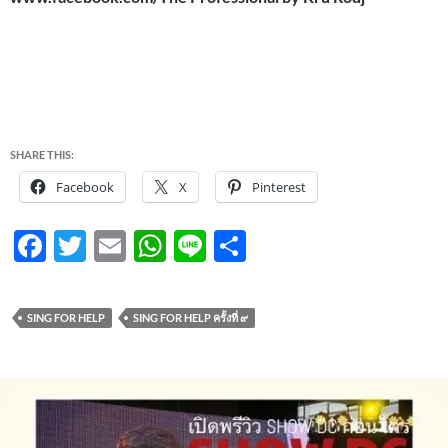
SHARE THIS:
Facebook
X
Pinterest
F
T
E
W
Li
S
ac
w
m
h
n
h
e
itt
ail
at
e
ar
SING FOR HELP
SING FOR HELP ครั้งที่ ๙
b
er
s
e
o
A
o
p
k
p