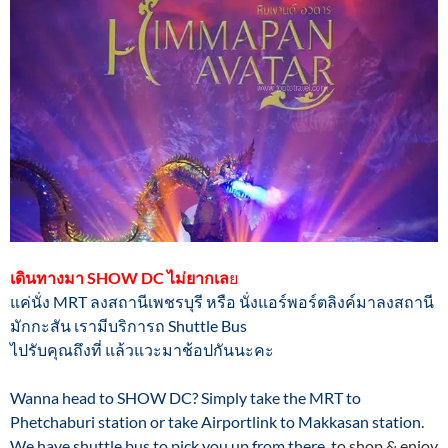
เดินทางมา SHOW DC ไม่ยากเล
ย
แค่นั่ง MRT ลงสถานีเพชรบุรี หรือ นั่งแอร์พอร์ตลิงค์มาลงสถานี
มักกะสัน เรามีบริการถ Shuttle Bus
ไปรับคุณถึงที่ แล้วแวะมาช้อปกันนะคะ
Wanna head to SHOW DC? Simply take the MRT to
Phetchaburi station or take Airportlink to Makkasan station.
We have shuttle bus to pick you up from there t
o shop & enjoy