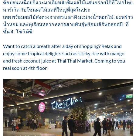
ช้อปจนเหนื่อยก็แวะมาเติมพลังชิมผลไม้แสนอร่อยได้ที่ ไทยไทย
มาร์เก็ต กับโซนผลไม้สดที่ใหญ่ที่สุดในประ
เทศ พร้อมผลไม้ส่งตรงจากสวน อาทิ มะม่วงน้ำดอกไม้, มะพร้าว
น้ำหอม และทุเรียนหลากหลายสายพันธุ์พร้อมเสิร์ฟตลอดปี ที่
ชั้น 4 โชว์ ดีซี
Want to catch a breath after a day of shopping? Relax and
enjoy some tropical delights such as sticky rice with mango
and fresh coconut juice at Thai Thai Market. Coming to you
real soon at 4th floor.