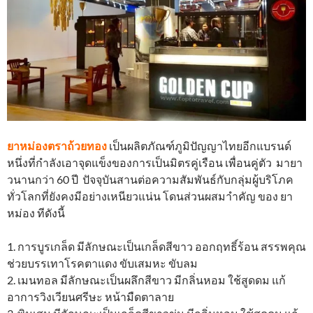
ยาหม่องตราถ้วยทอง
เป็นผลิตภัณฑ์ภูมิปัญญาไทยอีกแบรนด์
หนึ่งที่กำลังเอาจุดแข็งของการเป็นมิตรคู่เรือน เพื่อนคู่ตัว มายา
วนานกว่า 60 ปี ปัจจุบันสานต่อความสัมพันธ์กับกลุ่มผู้บริโภค
ทั่วโลกที่ยังคงมีอย่างเหนียวแน่น โดนส่วนผสมาำคัญ ของ ยา
หม่อง ทีดังนี้
1. การบูรเกล็ด มีลักษณะเป็นเกล็ดสีขาว ออกฤทธิ์ร้อน สรรพคุณ
ช่วยบรรเทาโรคตาแดง ขับเสมหะ ขับลม
2. เมนทอล มีลักษณะเป็นผลึกสีขาว มีกลิ่นหอม ใช้สูดดม แก้
อาการวิงเวียนศรีษะ หน้ามืดตาลาย