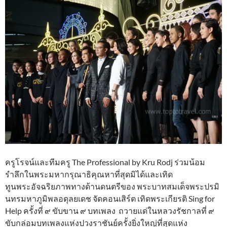
ครูโรจน์และทีมครู The Professional by Kru Rodj ร่วมน้อม
รำลึกในพระมหากรุณาธิคุณหาที่สุดมิได้และเทิด
ทูนพระอัจฉริยภาพทางด้านดนตรีของ พระบาทสมเด็จพระปรมิ
นทรมหาภูมิพลอดุลยเดช จัดคอนเสิร์ต เทิดพระเกียรติ Sing for
Help ครั้งที่ ๙ ขับขาน ๙ บทเพลง ถวายแด่ในหลวงรัชกาลที่ ๙
ขับกล่อมบทเพลงแห่งปวงราชันย์ครั้งยิ่งใหญ่ที่สุดแห่ง