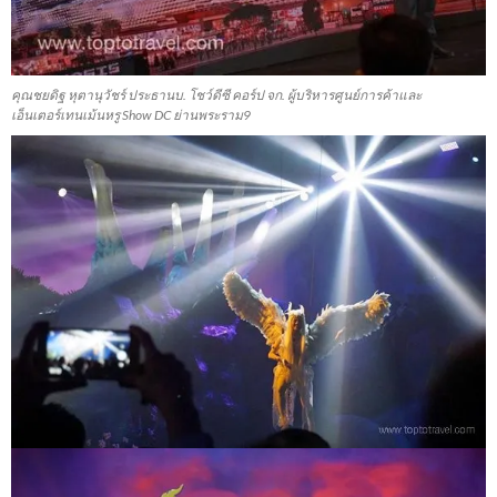
คุณชยดิฐ หุตานุวัชร์ ประธานบ. โชว์ดีซี คอร์ป จก. ผู้บริหารศูนย์การค้าและ
เอ็นเตอร์เทนเม้นหรู Show DC ย่านพระราม9