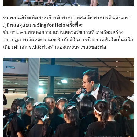
ชมคอนเสิร์ตเทิดพระเกียรติ พระบาทสมเด็จพระปรมินทรมหา
ภูมิพลอดุลยเดช
Sing for Help ครั้งที่ ๙
ขับขาน ๙ บทเพลงถวายแด่ในหลวงรัชกาลที่ ๙ พร้อมสร้าง
ปรากฏการณ์แห่งความจงรักภักดีในการร้อยรวมหัวใจเป็นหนึ่ง
เดียว ผ่านการเปล่งท่วงทำนองแห่งบทเพลงของพ่อ