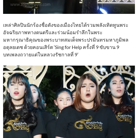
เหล่าศิลปินนักร้องชื่อดังของเมืองไทยได้รวมพลังเทิดทูนพระ
อัจฉริยภาพทางดนตรีและร่วมน้อมรำลึกในพระ
มหากรุณาธิคุณของพระบาทสมเด็จพระปรมินทรมหาภูมิพล
อดุลยเดช ด้วยคอนเสิร์ต ‘Sing for Help ครั้งที่ 9 ขับขาน 9
บทเพลงถวายแด่ในหลวงรัชกาลที่ 9’