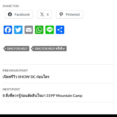
SHARE THIS:
Facebook
X
Pinterest
F
T
E
W
Li
S
ac
w
m
h
n
h
e
itt
ail
at
e
ar
SING FOR HELP
SING FOR HELP ครั้งที่ ๙
b
er
s
e
o
A
Post
o
p
PREVIOUS POST
navigation
เปิดพรีวิว SHOW DC ก่อนใคร
k
p
NEXT POST
8 สิ่งที่ควรรู้ก่อนตัดสินใจมา 3199′ Mountain Camp