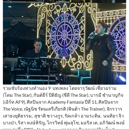
ร่วมขับร้องท่วงทำนอง 9 บทเพลง โดยจารุวัฒน์ เชี่ยวอร่าม
(โดม The Star), กันต์ธีร์ ปิติธัญ (ซีดี The Star), บารมี ชำนาญกิจ
(เอิร์ท AF9), ศิลปินจาก Academy Fantasia ปีที่ 11, ศิลปินจาก
The Voice, ณัฐนิช รัตนเสรีเกียรติ (พินต้า The Trainer), จักรวาร
เสาธงยุติธรรม, สุชาติ ชวางกูร, รัดเกล้า อามระดิษ, นนทิยา จิว
บางป่า, ริสา หงษ์หิรัญ, ไกรวิทย์ พุ่มสุโข, มอริส เค, อภิวัฒน์ พงษ์