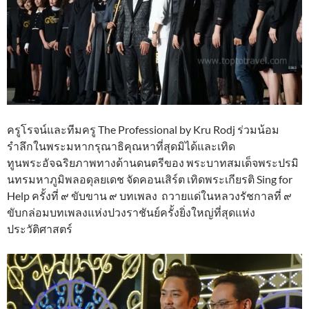
ครูโรจน์และทีมครู The Professional by Kru Rodj ร่วมน้อม
รำลึกในพระมหากรุณาธิคุณหาที่สุดมิได้และเทิด
ทูนพระอัจฉริยภาพทางด้านดนตรีของ พระบาทสมเด็จพระปรมิ
นทรมหาภูมิพลอดุลยเดช จัดคอนเสิร์ต เทิดพระเกียรติ Sing for
Help ครั้งที่ ๙ ขับขาน ๙ บทเพลง ถวายแด่ในหลวงรัชกาลที่ ๙
ขับกล่อมบทเพลงแห่งปวงราชันย์ครั้งยิ่งใหญ่ที่สุดแห่ง
ประวัติศาสตร์