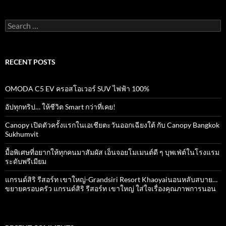
Search
for:
RECENT POSTS
OMODA C5 EV ครอสโอเวอร์ SUV ไฟฟ้า 100%
อัปทุกทริป… ให้ชีวิต Smart กว่าที่เคย!
Canopy เปิดตัวครั้งแรกในเอเชียตะวันออกเฉียงใต้ กับ Canopy Bangkok
Sukhumvit
มื้อพิเศษที่อยากให้ทุกคนมาสัมผัส เอ็นจอยโมเมนต์ดี ๆ บุพเฟ่ต์ในโรงแรม
ระดับพรีเมียม
แกรนด์สิริ​ รีสอร์ท​ เขาใหญ่​-Grandsiri​ Resort​ Khaoyaiนอนหลับสบาย…
ขยายครอบครัว แกรนด์สิริ รีสอร์ท เขาใหญ่ ใส่ใจเรื่องคุณภาพการนอน