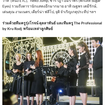
วาท (หนึ่ง ETC), Neko Jump, ชาราฎา อิมราพร (พิกเล็ท Sugar
Eyes) รวมถึงดารานักแสดงอีกมากมาย อาทิ ณฐพร เตมีรักษ์,
เด่นคุณ งามเนตร, เดียร์น่า ฟลีโป, จุติ จำเริญเกตุประทีป ฯลฯ
ร่วมด้วยทีมครูรุ่งโรจน์ ดุลลาพันธ์ และทีมครู The Professional
by Kru Rodj พร้อมเหล่าลูกศิษย์