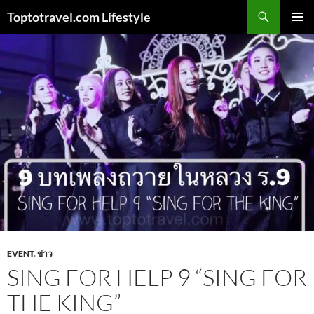
Skip
Search
Toptotravel.com Lifestyle
to
PRIMAR
content
MENU
EVENT
,
ข่าว
SING FOR HELP 9 “SING FOR
THE KING”