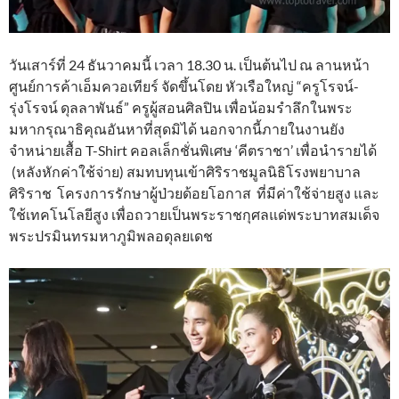
วันเสาร์ที่ 24 ธันวาคมนี้ เวลา 18.30 น. เป็นต้นไป ณ ลานหน้า
ศูนย์การค้าเอ็มควอเทียร์ จัดขึ้นโดย หัวเรือใหญ่ “ครูโรจน์-
รุ่งโรจน์ ดุลลาพันธ์” ครูผู้สอนศิลปิน เพื่อน้อมรำลึกในพระ
มหากรุณาธิคุณอันหาที่สุดมิได้ นอกจากนี้ภายในงานยัง
จำหน่ายเสื้อ T-Shirt คอลเล็กชั่นพิเศษ ‘คีตราชา’ เพื่อนำรายได้
(หลังหักค่าใช้จ่าย) สมทบทุนเข้าศิริราชมูลนิธิโรงพยาบาล
ศิริราช โครงการรักษาผู้ป่วยด้อยโอกาส ที่มีค่าใช้จ่ายสูง และ
ใช้เทคโนโลยีสูง เพื่อถวายเป็นพระราชกุศลแด่พระบาทสมเด็จ
พระปรมินทรมหาภูมิพลอดุลยเดช