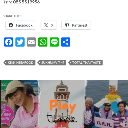
โทร: 085 5519956
SHARE THIS:
Facebook
X
Pinterest
F
T
E
W
Li
S
ac
w
m
h
n
h
e
itt
ail
at
e
ar
KINKINSEAFOOD
SUKHUMVIT 47
TOTAL THAI TASTE
b
er
s
e
o
A
o
p
k
p