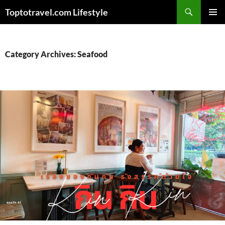
Skip
Search
Toptotravel.com Lifestyle
to
PRIMAR
content
MENU
Category Archives: Seafood