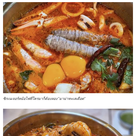
ซิกเนเจอร์หม้อไฟที่ใครมาก็ต้องลอง “มาม่าทะเลเดือด”