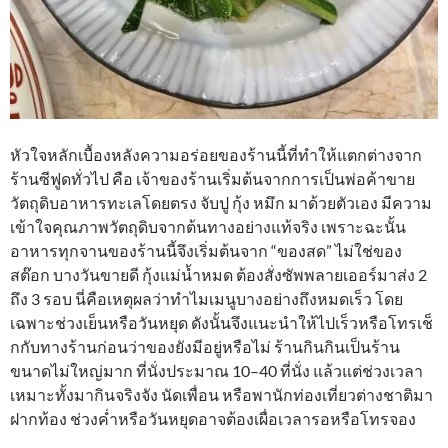
หัวใจหลักเบื้องหลังความอร่อยของร้านนี้ที่ทำให้แตกต่างจาก
ร้านซีฟูดทั่วไป คือ เจ้าของร้านเริ่มต้นจากการเป็นพ่อค้าขาย
วัตถุดิบอาหารทะเลโดยตรง จับปู กุ้ง หมึก มาด้วยตัวเอง มีความ
เข้าใจคุณภาพวัตถุดิบจากต้นทางอย่างแท้จริง เพราะฉะนั้น
อาหารทุกจานของร้านนี้จึงเริ่มต้นจาก “ของสด” ไม่ใช่ของ
สต๊อก บางวันขายดี กุ้งแม่น้ำหมด ต้องสั่งซัพพลายเออร์มาส่ง 2
ถึง 3 รอบ นี่คือเหตุผลว่าทำไมเมนูบางอย่างถึงหมดเร็ว โดย
เฉพาะช่วงเย็นหรือวันหยุด ดังนั้นจึงแนะนำให้ไปเร็วหรือโทรเช็
กกับทางร้านก่อนว่าของยังมีอยู่หรือไม่ ร้านกินกินเป็นร้าน
ขนาดไม่ใหญ่มาก ที่นั่งประมาณ 10–40 ที่นั่ง แล้วแต่ช่วงเวลา
เหมาะทั้งมากินจริงจัง นัดเพื่อน หรือพานักท่องเที่ยวต่างชาติมา
ฝากท้อง ช่วงค่ำหรือวันหยุดอาจต้องเผื่อเวลารอหรือโทรจอง