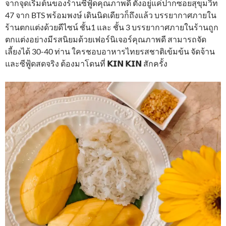
จากจุดเริ่มต้นของร้านซีฟู้ดคุณภาพดี ตั้งอยู่แค่ปากซอยสุขุมวิท
47 จาก BTS พร้อมพงษ์ เดินนิดเดียวก็ถึงแล้ว บรรยากาศภายใน
ร้านตกแต่งด้วยดีไซน์ ชั้น1 และ ชั้น 3 บรรยากาศภายในร้านถูก
ตกแต่งอย่างมีรสนิยมด้วยเฟอร์นิเจอร์คุณภาพดี สามารถจัด
เลี้ยงได้ 30-40 ท่าน ใครชอบอาหารไทยรสชาติเข้มข้น จัดจ้าน
และซีฟู้ดสดจริง ต้องมาโดนที่ 𝗞𝗜𝗡 𝗞𝗜𝗡 สักครั้ง