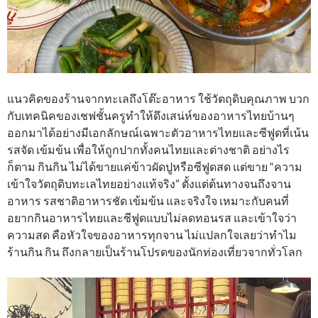
แนวคิดของร้านจากทะเลถึงโต๊ะอาหาร ใช้วัตถุดิบคุณภาพ บวก
กับเทคนิคของเชฟชั้นครูทำให้ดึงเสน่ห์ของอาหารไทยบ้านๆ
ออกมาได้อย่างมีเอกลักษณ์เฉพาะตัวอาหารไทยและซีฟูดที่เน้น
รสจัด เข้มข้น เพื่อให้ถูกปากทั้งคนไทยและต่างชาติ อย่างไร
ก็ตาม กินกิน ไม่ได้ขายแค่ข้าวผัดปูหรือซีฟูดสด แต่ขาย “ความ
เข้าใจวัตถุดิบทะเลไทยอย่างแท้จริง” ตั้งแต่ต้นทางจนถึงจาน
อาหาร รสชาติอาหารชัด เข้มข้น และจริงใจ เหมาะกับคนที่
อยากกินอาหารไทยและซีฟูดแบบไม่ลดทอนรส และเข้าใจว่า
ความสด คือหัวใจของอาหารทุกจาน ไม่แปลกใจเลยว่าทำไม
ร้านกิน กิน ถึงกลายเป็นร้านโปรดของนักท่องเที่ยวจากทั่วโลก