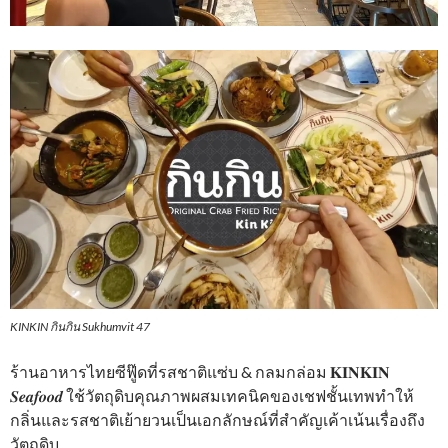
KINKIN กินกิน Sukhumvit 47
ร้านอาหารไทยซีฟู๊ดที่รสชาติแซ่บ & กลมกล่อม 𝐊𝐈𝐍𝐊𝐈𝐍
𝑺𝒆𝒂𝒇𝒐𝒐𝒅 ใช้วัตถุดิบคุณภาพผสมเทคนิคของเชฟชั้นเทพทำให้
กลิ่นและรสชาติเย้ายวนเป็นเอกลักษณ์ที่สำคัญเค้าเน้นเรื่องถึง
วัตถุดิบ