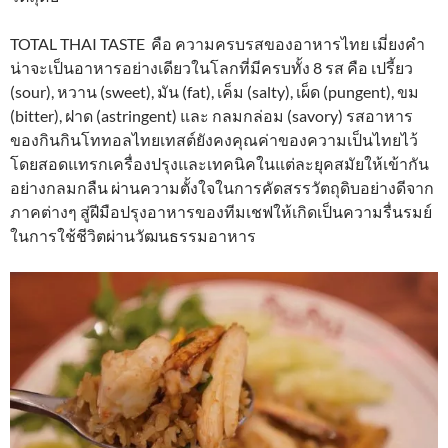
TOTAL THAI TASTE คือ ความครบรสของอาหารไทย เมี่ยงคำ
น่าจะเป็นอาหารอย่างเดียวในโลกที่มีครบทั้ง 8 รส คือ เปรี้ยว
(sour), หวาน (sweet), มัน (fat), เค็ม (salty), เผ็ด (pungent), ขม
(bitter), ฝาด (astringent) และ กลมกล่อม (savory) รสอาหาร
ของกินกินโททอลไทยเทสต์ยังคงคุณค่าของความเป็นไทยไว้
โดยสอดแทรกเครื่องปรุงและเทคนิคในแต่ละยุคสมัยให้เข้ากัน
อย่างกลมกลืน ผ่านความตั้งใจในการคัดสรรวัตถุดิบอย่างดีจาก
ภาคต่างๆ สู่ฝีมือปรุงอาหารของทีมเชฟให้เกิดเป็นความรื่นรมย์
ในการใช้ชีวิตผ่านวัฒนธรรมอาหาร