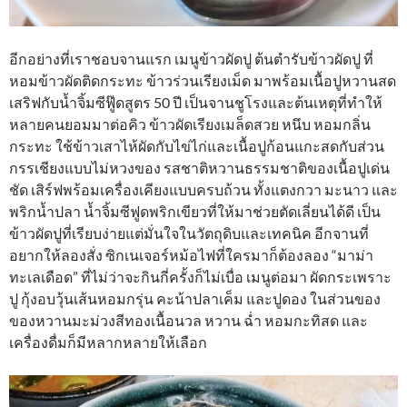
อีกอย่างที่เราชอบจานแรก เมนูข้าวผัดปู ต้นตำรับข้าวผัดปู ที่
หอมข้าวผัดติดกระทะ ข้าวร่วนเรียงเม็ด มาพร้อมเนื้อปูหวานสด
เสริฟกับน้ำจิ้มซีฟู๊ดสูตร 50 ปี เป็นจานชูโรงและต้นเหตุที่ทำให้
หลายคนยอมมาต่อคิว ข้าวผัดเรียงเมล็ดสวย หนึบ หอมกลิ่น
กระทะ ใช้ข้าวเสาไห้ผัดกับไข่ไก่และเนื้อปูก้อนแกะสดกับส่วน
กรรเชียงแบบไม่หวงของ รสชาติหวานธรรมชาติของเนื้อปูเด่น
ชัด เสิร์ฟพร้อมเครื่องเคียงแบบครบถ้วน ทั้งแตงกวา มะนาว และ
พริกน้ำปลา น้ำจิ้มซีฟูดพริกเขียวที่ให้มาช่วยตัดเลี่ยนได้ดี เป็น
ข้าวผัดปูที่เรียบง่ายแต่มั่นใจในวัตถุดิบและเทคนิค อีกจานที่
อยากให้ลองสั่ง ซิกเนเจอร์หม้อไฟที่ใครมาก็ต้องลอง “มาม่า
ทะเลเดือด” ที่ไม่ว่าจะกินกี่ครั้งก็ไม่เบื่อ เมนูต่อมา ผัดกระเพราะ
ปู กุ้งอบวุ้นเส้นหอมกรุ่น คะน้าปลาเค็ม และปูดอง ในส่วนของ
ของหวานมะม่วงสีทองเนื้อนวล หวาน ฉ่ำ หอมกะทิสด และ
เครื่องดื่มก็มีหลากหลายให้เลือก