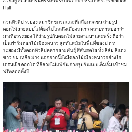
สวยอยู่ใน อาคารนิทรรศน์พรรณพฤกษา หรือ Flora Exhibition
Hall
สวนทิวลิป ระยอง สมาชิกชมรมและทีมสื่อมวลชน ถ่ายรูป
ดอกไม้สวยแบบไม่ต้องไปไกลถึงเมืองหนาว หลายท่านบอกว่า
มาเที่ยวระยอง ได้ถ่ายรูปกับดอกไม้สวยงามบานสะพรั่ง ถือว่า
เป็นฟาร์มดอกไม้เมืองหนาว สุดทันสมัยในพื้นที่ของป ต ท
ระยอง มีทั้งดอกทิวลิปหลากสายพันธุ์ สีสันสดใส ทั้ง สีส้ม สีแดง
ขาว ชม เหลือ ม่วง นอกจากนี้ยังมีดอกไม้เมืองหนาวอย่างไฮ
เดรนเยีย ดอกโต ที่สีสวยไม่แพ้กัน ถ่ายรูปกันแบบเต็มอิ่ม เข้าชม
ฟรีตลอดทั้งปี