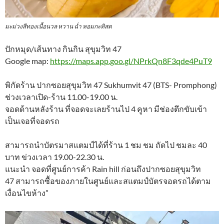
มะม่วงสีทองเนื้อนวล หวาน ฉ่ำ หอมกะทิสด
ปักหมุด/เส้นทาง กินกิน สุขุมวิท 47
Google map:
https://maps.app.goo.gl/NPrkQn8F3qde4PuT9
พิกัดร้าน ปากซอยสุขุมวิท 47 Sukhumvit 47 (BTS- Promphong)
ช่วงเวลาเปิด-ร้าน 11.00-19.00 น.
จอดด้านหลังร้าน ที่จอดจะเลยร้านไป 4 คูหา มีช่องตึกขับเข้า
เป็นเจอที่จอดรถ
สามารถนำบัตรมาสแตมป์ได้ที่ร้าน 1 ชม ชม ถัดไป ชมละ 40
บาท ข่วงเวลา 19.00-22.30 น.
แนะนำ จอดที่ศูนย์การค้า Rain hill ก่อนถึงปากซอยสุขุมวิท
47 สามารถซื้อของภายในศูนย์และสแตมป์บัตรจอดรถได้ตาม
เงื่อนไขห้าง”