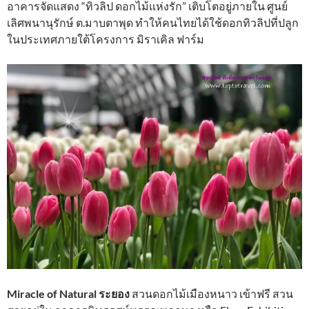
อาคารจัดแสดง “ทิวลิป ดอกไม้แห่งรัก” เติบโตอยู่ภายใน ศูนย์
เลิศพนานุรักษ์ ต.มาบตาพุด ทำให้คนไทยได้ใช้ดอกทิวลิปที่ปลูก
ในประเทศภายใต้โครงการ มิราเคิล ฟาร์ม
Miracle of Natural ระยอง
สวนดอกไม้เมืองหนาว เข้าฟรี สวน