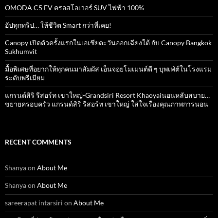
OMODA C5 EV ครอสโอเวอร์ SUV ไฟฟ้า 100%
อัปทุกทริป… ให้ชีวิต Smart กว่าที่เคย!
Canopy เปิดตัวครั้งแรกในเอเชียตะวันออกเฉียงใต้ กับ Canopy Bangkok
Sukhumvit
มื้อพิเศษที่อยากให้ทุกคนมาสัมผัส เอ็นจอยโมเมนต์ดี ๆ บุพเฟ่ต์ในโรงแรม
ระดับพรีเมียม
แกรนด์สิริ​ รีสอร์ท​ เขาใหญ่​-Grandsiri​ Resort​ Khaoyaiนอนหลับสบาย…
ขยายครอบครัว แกรนด์สิริ รีสอร์ท เขาใหญ่ ใส่ใจเรื่องคุณภาพการนอน
RECENT COMMENTS
Shanya
on
About Me
Shanya
on
About Me
sareerapat intarsiri
on
About Me