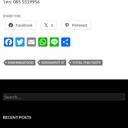
โทร: 085 5519956
SHARE THIS:
Facebook
X
Pinterest
F
T
E
W
Li
S
ac
w
m
h
n
h
e
itt
ail
at
e
ar
KINKINSEAFOOD
SUKHUMVIT 47
TOTAL THAI TASTE
b
er
s
e
o
A
o
p
k
p
Search
for:
RECENT POSTS