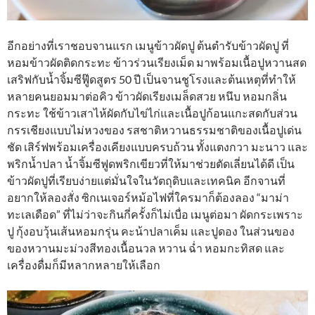
อีกอย่างที่เราชอบจานแรก เมนูข้าวผัดปู ต้นตำรับข้าวผัดปู ที่
หอมข้าวผัดติดกระทะ ข้าวร่วนเรียงเม็ด มาพร้อมเนื้อปูหวานสด
เสริฟกับน้ำจิ้มซีฟู๊ดสูตร 50 ปี เป็นจานชูโรงและต้นเหตุที่ทำให้
หลายคนยอมมาต่อคิว ข้าวผัดเรียงเมล็ดสวย หนึบ หอมกลิ่น
กระทะ ใช้ข้าวเสาไห้ผัดกับไข่ไก่และเนื้อปูก้อนแกะสดกับส่วน
กรรเชียงแบบไม่หวงของ รสชาติหวานธรรมชาติของเนื้อปูเด่น
ชัด เสิร์ฟพร้อมเครื่องเคียงแบบครบถ้วน ทั้งแตงกวา มะนาว และ
พริกน้ำปลา น้ำจิ้มซีฟูดพริกเขียวที่ให้มาช่วยตัดเลี่ยนได้ดี เป็น
ข้าวผัดปูที่เรียบง่ายแต่มั่นใจในวัตถุดิบและเทคนิค อีกจานที่
อยากให้ลองสั่ง ซิกเนเจอร์หม้อไฟที่ใครมาก็ต้องลอง “มาม่า
ทะเลเดือด” ที่ไม่ว่าจะกินกี่ครั้งก็ไม่เบื่อ เมนูต่อมา ผัดกระเพราะ
ปู กุ้งอบวุ้นเส้นหอมกรุ่น คะน้าปลาเค็ม และปูดอง ในส่วนของ
ของหวานมะม่วงสีทองเนื้อนวล หวาน ฉ่ำ หอมกะทิสด และ
เครื่องดื่มก็มีหลากหลายให้เลือก