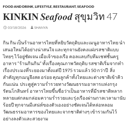
FOOD AND DRINK
,
LIFESTYLE
,
RESTAURANT
,
SEAFOOD
𝐊𝐈𝐍𝐊𝐈𝐍 𝑺𝒆𝒂𝒇𝒐𝒐𝒅 สุขุมวิท 47
03/18/2026
SHANYA
กิน กิน เป็นร้านอาหารไทยที่หยิบวัตถุดิบและเมนูอาหารไทย นำ
เสนอใหม่ได้อย่างน่าสนใจ และทุกจานยังคงแฝงรสชาติแบบ
ไทยๆ ไว้อยู่ชัดเจน เมื่อเจ้าของเรือ คอลแลบกับทีมเชฟชั้นครู
อาหาร “ร้านกินกิน” ทั้งเรื่องคุณภาพวัตถุดิบ รสชาติเริ่มจากทำ
เรื่องประมงที่ระยองมาตั้งแต่ปี 1975 รวมแล้ว 50 กว่าปี สิ่ง
สำคัญทุกเมนูจึงสด อร่อย คุณลูกค้าทั้งไทยและต่างชาติเข้าคิว
กันแน่น ประตูสู่ความร่ำรวยทางวัฒนธรรมอาหารแห่งกรุง
รัตนโกสินทร์ อาหารไทยขึ้นชื่อว่าเป็นอาหารที่มีรสชาติหลาก
หลายแต่กลมกล่อมความร่ำรวยและรุ่งเรืองผ่านกาลเวลามานับ
ร้อยปี ทุกจานมีเสน่ห์ของตัวเองอย่างชัดเจนได้หล่อหลอม
วัฒนธรรมอาหารของไทยและจากชาติต่างๆ เข้ารวมกันไว้
อย่างลงตัวและสวยงาม