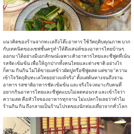
แนวคิดของร้านจากทะเลถึงโต๊ะอาหาร ใช้วัตถุดิบคุณภาพ บวก
กับเทคนิคของเชฟชั้นครูทำให้ดึงเสน่ห์ของอาหารไทยบ้านๆ
ออกมาได้อย่างมีเอกลักษณ์เฉพาะตัวอาหารไทยและซีฟูดที่เน้น
รสจัด เข้มข้น เพื่อให้ถูกปากทั้งคนไทยและต่างชาติ อย่างไร
ก็ตาม กินกิน ไม่ได้ขายแค่ข้าวผัดปูหรือซีฟูดสด แต่ขาย “ความ
เข้าใจวัตถุดิบทะเลไทยอย่างแท้จริง” ตั้งแต่ต้นทางจนถึงจาน
อาหาร รสชาติอาหารชัด เข้มข้น และจริงใจ เหมาะกับคนที่
อยากกินอาหารไทยและซีฟูดแบบไม่ลดทอนรส และเข้าใจว่า
ความสด คือหัวใจของอาหารทุกจาน ไม่แปลกใจเลยว่าทำไม
ร้านกิน กิน ถึงกลายเป็นร้านโปรดของนักท่องเที่ยวจากทั่วโลก