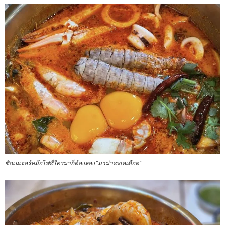
ซิกเนเจอร์หม้อไฟที่ใครมาก็ต้องลอง “มาม่าทะเลเดือด”