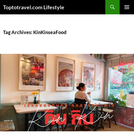
Skip
Search
Toptotravel.com Lifestyle
to
PRIMAR
content
MENU
Tag Archives: KinKinseaFood