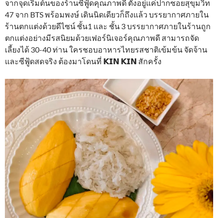
จากจุดเริ่มต้นของร้านซีฟู้ดคุณภาพดี ตั้งอยู่แค่ปากซอยสุขุมวิท
47 จาก BTS พร้อมพงษ์ เดินนิดเดียวก็ถึงแล้ว บรรยากาศภายใน
ร้านตกแต่งด้วยดีไซน์ ชั้น1 และ ชั้น 3 บรรยากาศภายในร้านถูก
ตกแต่งอย่างมีรสนิยมด้วยเฟอร์นิเจอร์คุณภาพดี สามารถจัด
เลี้ยงได้ 30-40 ท่าน ใครชอบอาหารไทยรสชาติเข้มข้น จัดจ้าน
และซีฟู้ดสดจริง ต้องมาโดนที่ 𝗞𝗜𝗡 𝗞𝗜𝗡 สักครั้ง