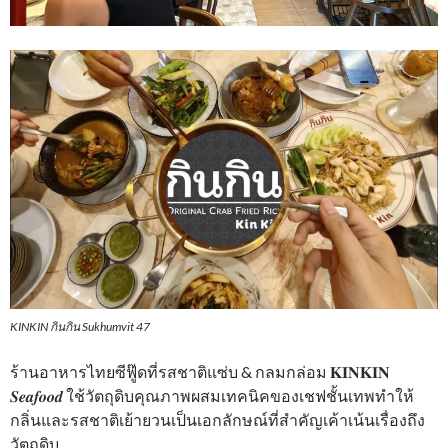
KINKIN กินกิน Sukhumvit 47
ร้านอาหารไทยซีฟู๊ดที่รสชาติแซ่บ & กลมกล่อม 𝐊𝐈𝐍𝐊𝐈𝐍
𝑺𝒆𝒂𝒇𝒐𝒐𝒅 ใช้วัตถุดิบคุณภาพผสมเทคนิคของเชฟชั้นเทพทำให้
กลิ่นและรสชาติเย้ายวนเป็นเอกลักษณ์ที่สำคัญเค้าเน้นเรื่องถึง
วัตถุดิบ