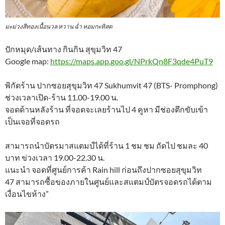
มะม่วงสีทองเนื้อนวล หวาน ฉ่ำ หอมกะทิสด
ปักหมุด/เส้นทาง กินกิน สุขุมวิท 47
Google map:
https://maps.app.goo.gl/NPrkQn8F3qde4PuT9
พิกัดร้าน ปากซอยสุขุมวิท 47 Sukhumvit 47 (BTS- Promphong)
ช่วงเวลาเปิด-ร้าน 11.00-19.00 น.
จอดด้านหลังร้าน ที่จอดจะเลยร้านไป 4 คูหา มีช่องตึกขับเข้า
เป็นเจอที่จอดรถ
สามารถนำบัตรมาสแตมป์ได้ที่ร้าน 1 ชม ชม ถัดไป ชมละ 40
บาท ข่วงเวลา 19.00-22.30 น.
แนะนำ จอดที่ศูนย์การค้า Rain hill ก่อนถึงปากซอยสุขุมวิท
47 สามารถซื้อของภายในศูนย์และสแตมป์บัตรจอดรถได้ตาม
เงื่อนไขห้าง”