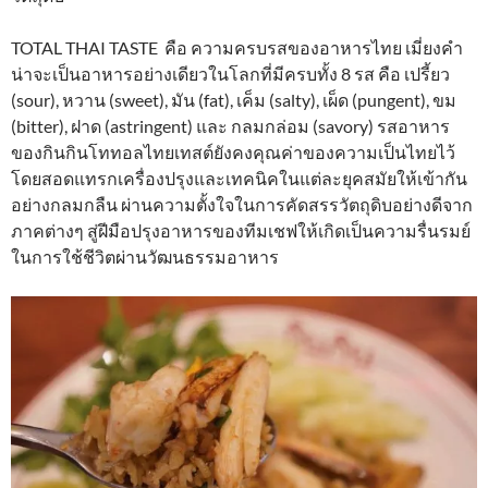
TOTAL THAI TASTE คือ ความครบรสของอาหารไทย เมี่ยงคำ
น่าจะเป็นอาหารอย่างเดียวในโลกที่มีครบทั้ง 8 รส คือ เปรี้ยว
(sour), หวาน (sweet), มัน (fat), เค็ม (salty), เผ็ด (pungent), ขม
(bitter), ฝาด (astringent) และ กลมกล่อม (savory) รสอาหาร
ของกินกินโททอลไทยเทสต์ยังคงคุณค่าของความเป็นไทยไว้
โดยสอดแทรกเครื่องปรุงและเทคนิคในแต่ละยุคสมัยให้เข้ากัน
อย่างกลมกลืน ผ่านความตั้งใจในการคัดสรรวัตถุดิบอย่างดีจาก
ภาคต่างๆ สู่ฝีมือปรุงอาหารของทีมเชฟให้เกิดเป็นความรื่นรมย์
ในการใช้ชีวิตผ่านวัฒนธรรมอาหาร