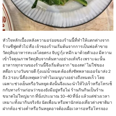
หัวใจหลักเบื้องหลังความอร่อยของร้านนี้ที่ทำให้แตกต่างจาก
ร้านซีฟูดทั่วไป คือ เจ้าของร้านเริ่มต้นจากการเป็นพ่อค้าขาย
วัตถุดิบอาหารทะเลโดยตรง จับปู กุ้ง หมึก มาด้วยตัวเอง มีความ
เข้าใจคุณภาพวัตถุดิบจากต้นทางอย่างแท้จริง เพราะฉะนั้น
อาหารทุกจานของร้านนี้จึงเริ่มต้นจาก “ของสด” ไม่ใช่ของ
สต๊อก บางวันขายดี กุ้งแม่น้ำหมด ต้องสั่งซัพพลายเออร์มาส่ง 2
ถึง 3 รอบ นี่คือเหตุผลว่าทำไมเมนูบางอย่างถึงหมดเร็ว โดย
เฉพาะช่วงเย็นหรือวันหยุด ดังนั้นจึงแนะนำให้ไปเร็วหรือโทรเช็
กกับทางร้านก่อนว่าของยังมีอยู่หรือไม่ ร้านกินกินเป็นร้าน
ขนาดไม่ใหญ่มาก ที่นั่งประมาณ 10–40 ที่นั่ง แล้วแต่ช่วงเวลา
เหมาะทั้งมากินจริงจัง นัดเพื่อน หรือพานักท่องเที่ยวต่างชาติมา
ฝากท้อง ช่วงค่ำหรือวันหยุดอาจต้องเผื่อเวลารอหรือโทรจอง