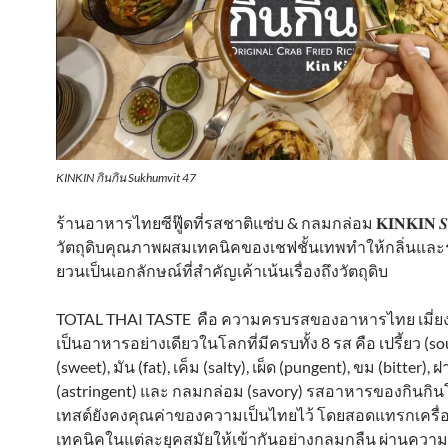
KINKIN กินกิน Sukhumvit 47
ร้านอาหารไทยซีฟู๊ดที่รสชาติแซ่บ & กลมกล่อม 𝐊𝐈𝐍𝐊𝐈𝐍 𝑺𝒆𝒂
วัตถุดิบคุณภาพผสมเทคนิคของเชฟชั้นเทพทำให้กลิ่นและร
ยวนเป็นเอกลักษณ์ที่สำคัญเค้าเน้นเรื่องถึงวัตถุดิบ
TOTAL THAI TASTE คือ ความครบรสของอาหารไทย เมี่ยง
เป็นอาหารอย่างเดียวในโลกที่มีครบทั้ง 8 รส คือ เปรี้ยว (s
(sweet), มัน (fat), เค็ม (salty), เผ็ด (pungent), ขม (bitter), 
(astringent) และ กลมกล่อม (savory) รสอาหารของกินก
เทสต์ยังคงคุณค่าของความเป็นไทยไว้ โดยสอดแทรกเครื่
เทคนิคในแต่ละยุคสมัยให้เข้ากันอย่างกลมกลืน ผ่านความ