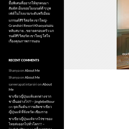
มื้อพิเศษที่อยากให้ทุกคนมา
สัมผัส เอ็นจอยโมเมนต์ดี ๆ บุพ
เฟ่ต์ในโรงแรมระดับพรีเมียม
แกรนด์สิริ​ รีสอร์ท​ เขาใหญ่​-
Grandsiri​ Resort​ Khaoyaiนอน
หลับสบาย…ขยายครอบครัว แก
รนด์สิริ รีสอร์ท เขาใหญ่ ใส่ใจ
เรื่องคุณภาพการนอน
RECENT COMMENTS
Shanya
on
About Me
Shanya
on
About Me
sareerapat intarsiri
on
About
Me
ชาเขียวญี่ปุ่นแท้แตกต่างจาก
ชาอื่นอย่างไร?? – jinglebelltour
on
จุดเริ่มต้น การผลิตชาเขียว
ญี่ปุ่นแท้ ที่จังหวัด เชียงราย
ชาเขียวญี่ปุ่นแท้จากไร่ชาของ
ไทยส่งออกไปทั่วโลก!!! –