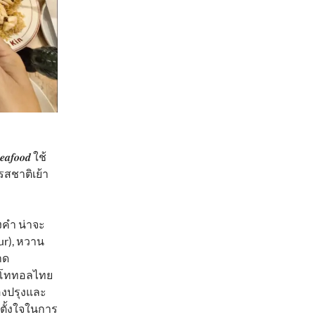
𝒐𝒐𝒅 ใช้
สชาติเย้า
คำ น่าจะ
our), หวาน
ฝาด
ินโททอลไทย
องปรุงและ
ตั้งใจในการ