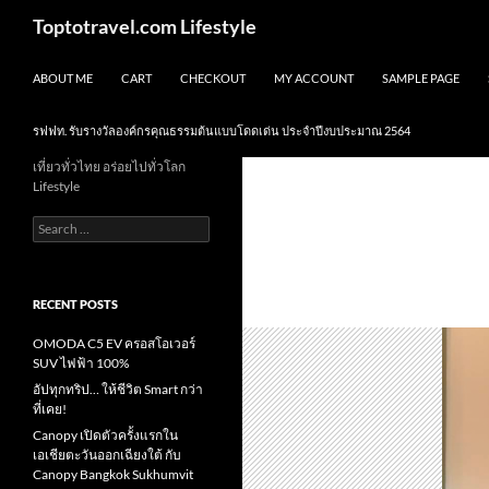
Skip
Search
Toptotravel.com Lifestyle
to
content
ABOUT ME
CART
CHECKOUT
MY ACCOUNT
SAMPLE PAGE
รฟฟท. รับรางวัลองค์กรคุณธรรมต้นแบบโดดเด่น ประจำปีงบประมาณ 2564
เที่ยวทั่วไทย อร่อยไปทั่วโลก
Lifestyle
Search
for:
RECENT POSTS
OMODA C5 EV ครอสโอเวอร์
SUV ไฟฟ้า 100%
อัปทุกทริป… ให้ชีวิต Smart กว่า
ที่เคย!
Canopy เปิดตัวครั้งแรกใน
เอเชียตะวันออกเฉียงใต้ กับ
Canopy Bangkok Sukhumvit