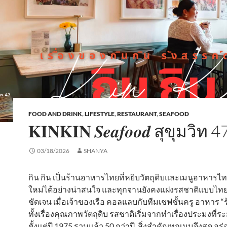
FOOD AND DRINK
,
LIFESTYLE
,
RESTAURANT
,
SEAFOOD
𝐊𝐈𝐍𝐊𝐈𝐍 𝑺𝒆𝒂𝒇𝒐𝒐𝒅 สุขุมวิท 4
03/18/2026
SHANYA
กิน กิน เป็นร้านอาหารไทยที่หยิบวัตถุดิบและเมนูอาหาร
ใหม่ได้อย่างน่าสนใจ และทุกจานยังคงแฝงรสชาติแบบไทยๆ 
ชัดเจน เมื่อเจ้าของเรือ คอลแลบกับทีมเชฟชั้นครู อาหาร “ร
ทั้งเรื่องคุณภาพวัตถุดิบ รสชาติเริ่มจากทำเรื่องประมงที่
ตั้งแต่ปี 1975 รวมแล้ว 50 กว่าปี สิ่งสำคัญทุกเมนูจึงสด อร่