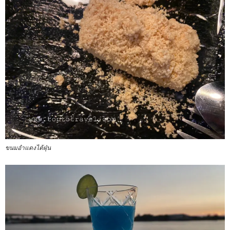
ขนมอำแดงไต้ฝุ่น