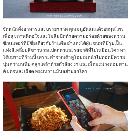
จัดหนักทั้งอาหารและบรรยากาศ ทุกเมนูอัดแน่นด้วยสมุนไพร
เพื่อสุขภาพดีต่อใจและไม่ลืมปิดท้ายความอร่อยด้วยของหวาน
ซิกเนเจอร์ที่มีชื่อเดียวกับร้านคือ อำแดงไต้ฝุ่น ขนมที่มีรูปเป็น
แท่งสีเหลี่ยมสีขาวนวลแปลกตาและรสชาติที่ไม่เหมือนใคร หา
ได้เฉพาะที่ร้านนี้ เพราะทำจากเต้าหูโฮมเมดนำไปทอดมีความ
นุ่มความหนึบ คลุกเคล้าด้วยถั่วลิสง งา และเม็ดมะม่วงหอมพาน
ต์ บดจนละเอียด หอมหวานมันอย่าบอกใคร