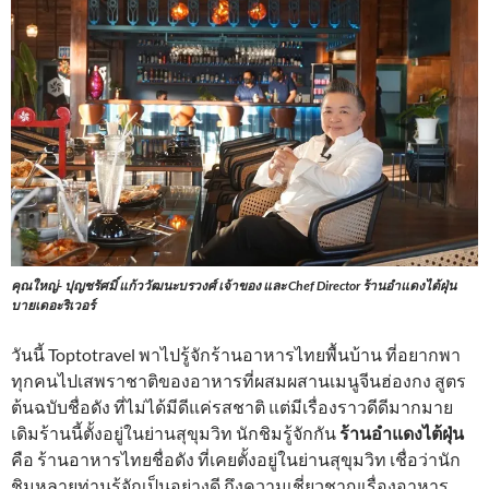
คุณใหญ่- ปุญชรัศมิ์ แก้ววัฒนะบรวงศ์ เจ้าของ และ Chef Director ร้านอำแดงไต้ฝุ่น
บายเดอะริเวอร์
วันนี้ Toptotravel พาไปรู้จักร้านอาหารไทยพื้นบ้าน ที่อยากพา
ทุกคนไปเสพราชาติของอาหารที่ผสมผสานเมนูจีนฮ่องกง สูตร
ต้นฉบับชื่อดัง ที่ไม่ได้มีดีแค่รสชาติ แต่มีเรื่องราวดีดีมากมาย
เดิมร้านนี้ตั้งอยู่ในย่านสุขุมวิท นักชิมรู้จักกัน
ร้านอำแดงไต้ฝุ่น
คือ ร้านอาหารไทยชื่อดัง ที่เคยตั้งอยู่ในย่านสุขุมวิท เชื่อว่านัก
ชิมหลายท่านรู้จักเป็นอย่างดี ถึงความเชี่ยวชาญเรื่องอาหาร