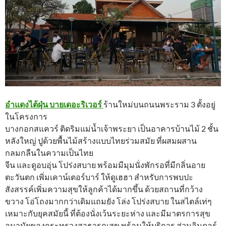
อำแดงไต้ฝุ่น บายเดอะริเวอร์
ร้านใหม่บนถนนพระราม 3 ตั้งอยู่
ในโครงการ
บางกอกสแควร์ ติดริมแม่น้ำเจ้าพระยา เป็นอาคารบ้านไม้ 2 ชั้น
หลังใหญ่ ปูด้วยพื้นไม้สร้างแบบไทยร่วมสมัย ที่ผสมผสาน
กลมกลืนในความเป็นไทย
จีน และดูอบอุ่น โปร่งสบาย พร้อมมีมุมนั่งพักรอที่มีกลิ่นอาย
ตะวันตก เพิ่มเคาน์เตอร์บาร์ ให้ดูเฮฮา สำหรับการพบปะ
สังสรรค์เพิ่มความสุขให้ลูกค้าได้มากขึ้น ด้วยสถานที่กว้าง
ขวาง โอ่โถงมากกว่าเดิมแถมยัง โล่ง โปร่งสบาย ในสไตล์เท่ๆ
เหมาะกับยุคสมัยนี้ ที่ต้องนั่งเว้นระยะห่าง และมีมาตรการสุข
อนามัยของกระทรวงสาธารณสุข พร้อมให้บริการ ส่วนอินดอร์