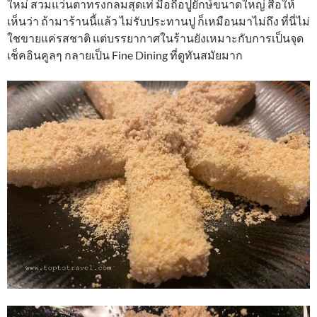
ใหม่ สวมแว่นตาทรงกลมสุดเท่ มือถือปูยักษ์ขนาดใหญ่ สื่อให้
เห็นว่า ถ้ามาร้านนี้แล้ว ไม่รับประทานปู ก็เหมือนมาไม่ถึง ที่นี่ไม่
ใชขายแค่รสชาติ แต่บรรยากาศในร้านยังเหมาะกับการเป็นจุด
เช็คอินคูลๆ กลายเป็น Fine Dining ที่ดูทันสมัยมาก