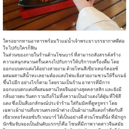
ใครอยากทานอาหารพร้อมวิวแม่น้ำเจ้าพระยา บรรยากาศดีต่อ
ใจ ไปกับใครก็ฟิน
ในส่วนของภายในร้านด้านโซนบาร์ ที่สามารถสังสรรค์สร้าง
ความสนุกสนานครื้นเครงไปกับการให้บริการเครื่องดื่ม โดย
ออกแบบตกแต่งได้อย่างสวยงาม ด้วยโทนสีเขียวเทอร์คอยซ์
ผสมผสานสีน้ำทะเลยามต้องแสงไฟจะยิ่งสวยงามชวนให้รื่นรมย์
ขึ้นไปอีก อย่างไรก็ตาม โดยรวมเป็นร้าน อาหารที่มีการ
ออกแบบตกแต่งที่ผสมผสานไทยจีนอย่างสุดคลาสสิก และยังมี
กลิ่นอายตะวันตก รวมถึงก็ไม่ทิ้งความเป็นอำแดงไต้ฝุ่น ที่ใช้สี
แดง ซึ่งเป็นสีเอกลักษณ์ประจำร้าน ใส่กิมมิคที่ดูหรูหรา โดย
เฉพาะผ้าม่านที่แขวนตรงหน้าต่าง เป็นผ้าม่านสีแดงก่ำตัดกับสี
เขียวเทอร์คอยซ์บริเวณบาร์ ได้เป็นอย่างดี ส่วนโซนที่นั่ง ที่มักถูก
นักชิมจับจองเป็นอันดับแรกๆก็คือ โซนที่มีภาพวาดสาวจีนสมัย