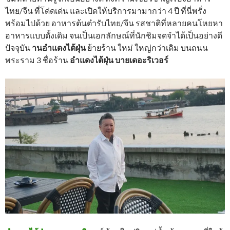
ไทย/จีน ที่โด่ดเด่น และเปิดให้บริการมามากว่า 4 ปี ที่นี่พรั่ง
พร้อมไปด้วย อาหารต้นตำรับไทย/จีน รสชาติที่หลายคนโหยหา
อาหารแบบดั้งเดิม จนเป็นเอกลักษณ์ที่นักชิมจดจำได้เป็นอย่างดี
ปัจจุบัน
านอำแดงไต้ฝุ่น
ย้ายร้าน ใหม่ ใหญ่กว่าเดิม บนถนน
พระราม 3 ชื่อร้าน
อำแดงไต้ฝุ่น บายเดอะริเวอร์