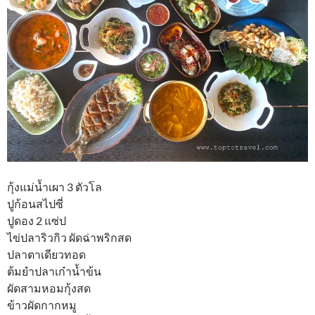
กุ้งแม่น้ำเผา 3 ตัวโล
ปูก้อนสไปซี่
ปูดอง 2 แซ่ป
ไข่ปลาริวกิว ผัดฉ่าพริกสด
ปลาตาเดียวทอด
ต้มยำปลาเก๋าน้ำข้น
ผัดสามหอมกุ้งสด
ข้าวผัดกากหมู