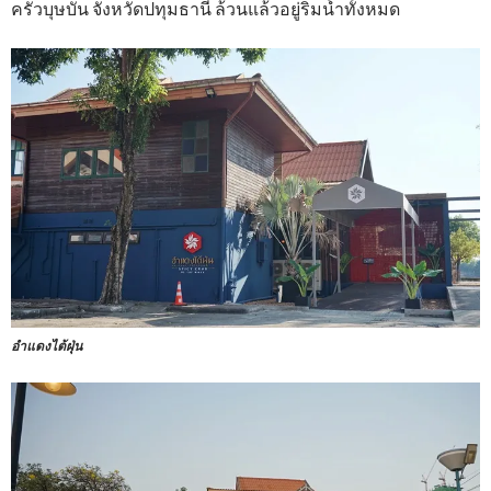
ครัวบุษบัน จังหวัดปทุมธานี ล้วนแล้วอยู่ริมน้ำทั้งหมด
อำแดงไต้ฝุ่น