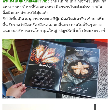
อำแดงไต้ฝุ่น บายเดอะริเวอ
ร์ ร้านใหม่ริมแม่น้ำเจ้าพระยาที่ใกล้
ออกปากอ่าวไทย ที่นี่นอกจากจะมีอาหารไทยต้นตำรับ รสมือ
ดั้งเดิมแบบอำแดงไต้ฝุ่นแล้ว
ยังได้เพิ่มเติม เมนูอาหารทะเล ซีฟู้ด ผัดสไตล์เตาจีน เข้ามาเพิ่ม
ขึ้น รับรองว่าถึงเครื่องถึงรสหอมกลิ่นกระทะสไตล์จีนๆ อย่าง
แน่นอน บริหารงานโดย คุณใหญ่- ปุญชรัศมิ์ แก้ววัฒนะบรวงศ์