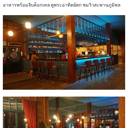
อาหารพร้อมจิบค็อกเทล ดูพระอาทิตย์ตก ชมวิวสะพานภูมิพล