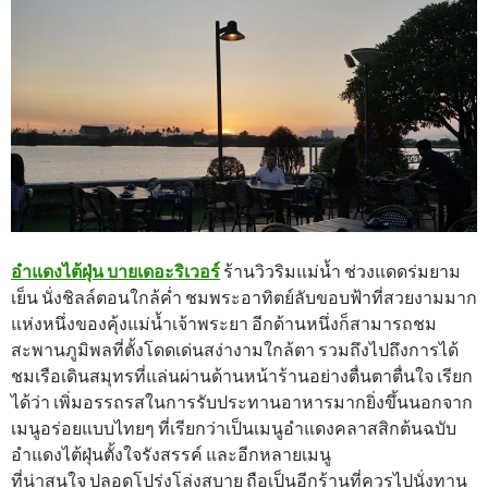
อำแดงไต้ฝุ่น บายเดอะริเวอร์
ร้านวิวริมแม่น้ำ ช่วงแดดร่มยาม
เย็น นั่งชิลล์ตอนใกล้ค่ำ ชมพระอาทิตย์ลับขอบฟ้าที่สวยงามมาก
แห่งหนึ่งของคุ้งแม่น้ำเจ้าพระยา อีกด้านหนึ่งก็สามารถชม
สะพานภูมิพลที่ตั้งโดดเด่นสง่างามใกล้ตา รวมถึงไปถึงการได้
ชมเรือเดินสมุทรที่แล่นผ่านด้านหน้าร้านอย่างตื่นตาตื่นใจ เรียก
ได้ว่า เพิ่มอรรถรสในการรับประทานอาหารมากยิ่งขึ้นนอกจาก
เมนูอร่อยแบบไทยๆ ที่เรียกว่าเป็นเมนูอำแดงคลาสสิกต้นฉบับ
อำแดงไต้ฝุ่นตั้งใจรังสรรค์ และอีกหลายเมนู
ที่น่าสนใจ ปลอดโปร่งโล่งสบาย ถือเป็นอีกร้านที่ควรไปนั่งทาน