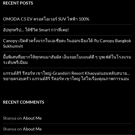
RECENT POSTS
OMODA C5 EV ครอสโอเวอร์ SUV ไฟฟ้า 100%
อัปทุกทริป… ให้ชีวิต Smart กว่าที่เคย!
Canopy เปิดตัวครั้งแรกในเอเชียตะวันออกเฉียงใต้ กับ Canopy Bangkok
Sukhumvit
มื้อพิเศษที่อยากให้ทุกคนมาสัมผัส เอ็นจอยโมเมนต์ดี ๆ บุพเฟ่ต์ในโรงแรม
ระดับพรีเมียม
แกรนด์สิริ​ รีสอร์ท​ เขาใหญ่​-Grandsiri​ Resort​ Khaoyaiนอนหลับสบาย…
ขยายครอบครัว แกรนด์สิริ รีสอร์ท เขาใหญ่ ใส่ใจเรื่องคุณภาพการนอน
RECENT COMMENTS
Shanya
on
About Me
Shanya
on
About Me