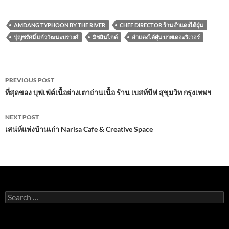
ac
w
m
h
n
h
e
itt
ail
at
e
ar
AMDANG TYPHOON BY THE RIVER
CHEF DIRECTOR ร้านอำแดงไต้ฝุ่น
b
er
s
e
ปุญชรัศมิ์ แก้ววัฒนะบรวงศ์
มิชลินไกด์
อำแดงไต้ฝุ่น บายเดอะริเวอร์
o
A
o
p
Post
PREVIOUS POST
k
p
navigation
ที่สุดของ บุฟเฟ่ต์เนื้อย่างเตาถ่านเนื้อ ร้าน เบสท์บีฟ สุขุมวิท กรุงเทพฯ
NEXT POST
เสน่ห์แห่งบ้านเก่า Narisa Cafe & Creative Space
Search
for: