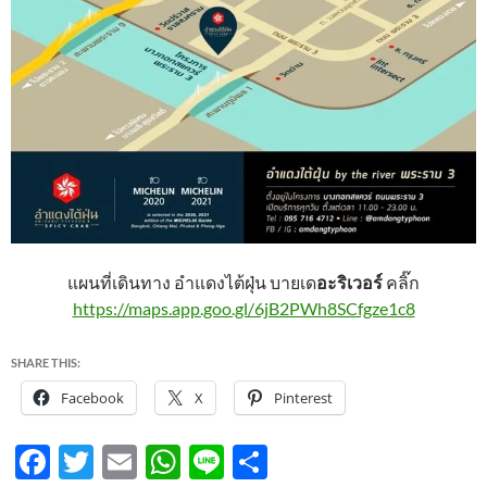
แผนที่เดินทาง อำแดงไต้ฝุ่น บายเด
อะริเวอร์
คลิ๊ก
https://maps.app.goo.gl/6jB2PWh8SCfgze1c8
SHARE THIS:
Facebook
X
Pinterest
F
T
E
W
Li
S