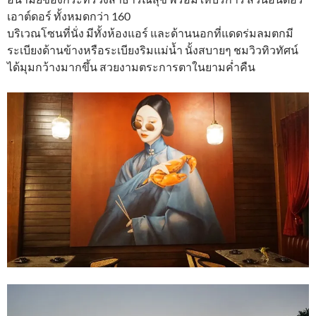
เอาต์ดอร์ ทั้งหมดกว่า 160
บริเวณโซนที่นั่ง มีทั้งห้องแอร์ และด้านนอกที่แดดร่มลมตกมี
ระเบียงด้านข้างหรือระเบียงริมแม่น้ำ นั้งสบายๆ ชมวิวทิวทัศน์
ได้มุมกว้างมากขึ้น สวยงามตระการตาในยามค่ำคืน