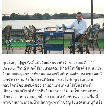
คุณใหญ่- ปุญชรัศมิ์ แก้ววัฒนะบรวงศ์ เจ้าของ และ Chef
Director ร้านอำแดงไต้ฝุ่น บายเดอะริเวอร์ ให้เกียรติมาแนะนำ
ร้านและเมนูอาหารด้วยตนเอง จุดเริ่มต้นของอำแดง บายเดอะริ
เวอร์ พระราม 3 เป็นสถานที่ต้องตา ตรงใจกับคุณใหญ่มากๆ
ตอบโจทย์คอนเซปต์ของ ร้านอำแดงไต้ฝุ่น ได้เป็นอย่างดี
เนื่องจากคุณใหญ่ ทำธุรกิจร้านอาหารริมแม่น้ำมาตลอด จน
เรียกว่า อาหารจากสายน้ำ ประกอบไปด้วยร้าน จางวางอิ่ม ที่
ตรงข้ามเกาะเกร็ด, บ้านชิดกรุง, ท่าน้ำขวัญ จังหวัดนนทบุรี หรือ