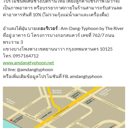
โปรโมชันพิเศษช่วงเปิดร้านใหม่ เพียงลูกค้าแชร์ภาพไม่ว่าจะ
เป็นภาพอาหาร หรือบรรยากาศภายในร้านสามารถรับส่วนลด
ค่าอาหารทันที 10% (ไม่รวมกุ้งแม่น้ำเผาและเครื่องดื่ม)
อำแดงไต้ฝุ่น บายเด
อะริเวอร์
: Am-Dang-Typhoon by The River
ที่อยู่ อาคาร G โครงการบางกอกสแควร์ เลขที่ 762/7 ถนน
พระราม 3
แขวงบางโพงพาง เขตยานนาวา กรุงเทพมหานคร 10125
โทร. 0957164712
www.amdangtyphoon.net
Id line: @amdangtyphoon
หรือเพิ่มเติมข้อมูลโปรโมชันที่ FB. amdangtyphoon