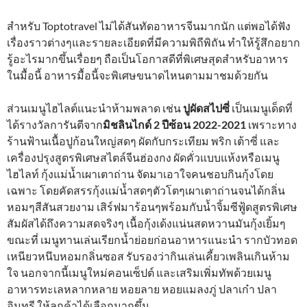
สำหรับ Toptotravel ไม่ได้สันทัดอาหารจีนมากนัก แต่พอได้ฟัง
เรื่องราวต่างๆและรายละเอียดที่มีความพิถีพิถัน ทำให้รู้สึกอยาก
รู้อะไรมากขึ้นเรื่อยๆ ถือเป็นโอกาสดีที่พิเศษสุดสำหรับอาหาร
ในมื้อนี้ อาหารมื้อนี้จะพิเศษขนาดไหนตามมาชมด้วยกัน
ส่วนเมนูไฮไลต์แนะนำห้ามพลาด เช่น
ปูผัดสไปซี่
เป็นเมนูเด็ดที่
ได้รางวัลการันตีจาก
มิชลินไกด์ 2 ปีซ้อน 2022-2021
เพราะทาง
ร้านฟ้านเนื้อปูก้อนใหญ่สดๆ ผัดกับกระเทียม พริก เต้าซี่ และ
เครื่องปรุงสูตรพิเศษสไตล์จีนฮ่องกง ผัดคั่วแบบแห้งหรือเมนู
ไฮไลท์ กุ้งแม่น้ำเผาเตาถ่าน จัดมาเอาใจคนชอบกินกุ้งโดย
เฉพาะ โดยคัดสรรกุ้งแม่น้ำสดๆตัวโตๆเผาเตาถ่านจนได้กลิ่น
หอมๆสีสันสวยงาม เสิร์ฟมาร้อนๆพร้อมกับน้ำจิ้มซีฟู้ดสูตรพิเศษ
สัมผัสได้ถึงความสดจริงๆ เนื้อกุ้งเด้งแน่นสดหวานมันกุ้งเยิ้มๆ
ขณะที่ เมนูทานเล่นเรียกน้ำย่อยก่อนอาหารแนะนำ รากบัวทอด
เหนียวหนึบหอมกลิ่นซอส รับรองว่ากินเล่นเคี้ยวเพลินเกินห้าม
ใจ นอกจากนี้เมนูใหม่คอนเซ็ปต์ และเสริมเพิ่มทัพด้วยเมนู
อาหารทะเลหลากหลาย หอยลาย หอยแมลงภู่ ปลาเก๋า ปลา
อินทรี ให้ลูกค้าได้เลือกมากขึ้น