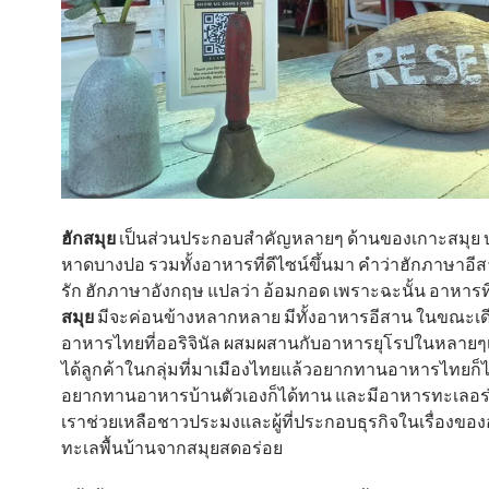
ฮักสมุย
เป็นส่วนประกอบสำคัญหลายๆ ด้านของเกาะสมุย บน
หาดบางปอ รวมทั้งอาหารที่ดีไซน์ขึ้นมา คำว่าฮักภาษาอี
รัก ฮักภาษาอังกฤษ แปลว่า อ้อมกอด เพราะฉะนั้น อาหารที
สมุย
มีจะค่อนข้างหลากหลาย มีทั้งอาหารอีสาน ในขณะเดี
อาหารไทยที่ออริจินัล ผสมผสานกับอาหารยุโรปในหลายๆเ
ได้ลูกค้าในกลุ่มที่มาเมืองไทยแล้วอยากทานอาหารไทยก็
อยากทานอาหารบ้านตัวเองก็ได้ทาน และมีอาหารทะเลอร
เราช่วยเหลือชาวประมงและผู้ที่ประกอบธุรกิจในเรื่องข
ทะเลพื้นบ้านจากสมุยสดอร่อย