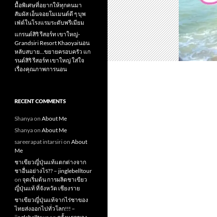
มื้อพิเศษที่อยากให้ทุกคนมา
สัมผัส เอ็นจอยโมเมนต์ดี ๆ บุพ
เฟ่ต์ในโรงแรมระดับพรีเมียม
แกรนด์สิริ​ รีสอร์ท​ เขาใหญ่​-
Grandsiri​ Resort​ Khaoyaiนอน
หลับสบาย…ขยายครอบครัว แก
รนด์สิริ รีสอร์ท เขาใหญ่ ใส่ใจ
เรื่องคุณภาพการนอน
RECENT COMMENTS
Shanya
on
About Me
Shanya
on
About Me
sareerapat intarsiri
on
About
Me
ชาเขียวญี่ปุ่นแท้แตกต่างจาก
ชาอื่นอย่างไร?? – jinglebelltour
on
จุดเริ่มต้น การผลิตชาเขียว
ญี่ปุ่นแท้ ที่จังหวัด เชียงราย
ชาเขียวญี่ปุ่นแท้จากไร่ชาของ
ไทยส่งออกไปทั่วโลก!!! –