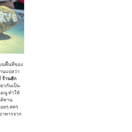
พื้นที่ของ
สานแปลว่า
่
ร้านฮัก
ยวกันเป็น
มนู ทำให้
ได้ทาน
่อยๆ สดๆ
องอาหารจาก