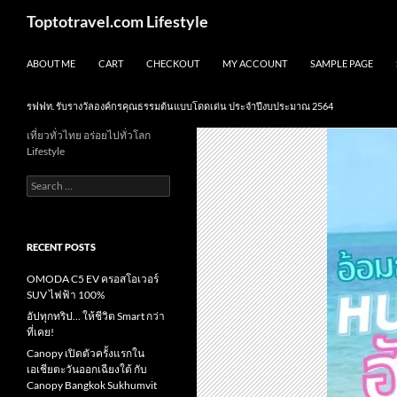
Skip
Search
Toptotravel.com Lifestyle
to
content
ABOUT ME
CART
CHECKOUT
MY ACCOUNT
SAMPLE PAGE
รฟฟท. รับรางวัลองค์กรคุณธรรมต้นแบบโดดเด่น ประจำปีงบประมาณ 2564
เที่ยวทั่วไทย อร่อยไปทั่วโลก
Lifestyle
Search
for:
RECENT POSTS
OMODA C5 EV ครอสโอเวอร์
SUV ไฟฟ้า 100%
อัปทุกทริป… ให้ชีวิต Smart กว่า
ที่เคย!
Canopy เปิดตัวครั้งแรกใน
เอเชียตะวันออกเฉียงใต้ กับ
Canopy Bangkok Sukhumvit