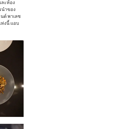
 และห้อง
ารนำของ
อนด์ พาเลซ
่งนี้ แอบ