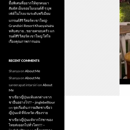
มื้อพิเศษที่อยากให้ทุกคนมา
สัมผัส เอ็นจอยโมเมนต์ดี ๆ บุพ
เฟ่ต์ในโรงแรมระดับพรีเมียม
แกรนด์สิริ​ รีสอร์ท​ เขาใหญ่​-
Grandsiri​ Resort​ Khaoyaiนอน
หลับสบาย…ขยายครอบครัว แก
รนด์สิริ รีสอร์ท เขาใหญ่ ใส่ใจ
เรื่องคุณภาพการนอน
RECENT COMMENTS
Shanya
on
About Me
Shanya
on
About Me
sareerapat intarsiri
on
About
Me
ชาเขียวญี่ปุ่นแท้แตกต่างจาก
ชาอื่นอย่างไร?? – jinglebelltour
on
จุดเริ่มต้น การผลิตชาเขียว
ญี่ปุ่นแท้ ที่จังหวัด เชียงราย
ชาเขียวญี่ปุ่นแท้จากไร่ชาของ
ไทยส่งออกไปทั่วโลก!!! –