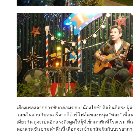
เสียงเพลงจากการขับกล่อมของ “น้องไอซ์” ศิลปินอิสระ ผู้ผ
วอยส์ ผสานกับดนตรีจากกีต้าร์โฟล์คของหนุ่ม “พละ” เพื่อน
เดียวกัน ดูจะเป็นอีกแรงดึงดูดให้ผู้ที่เข้ามาพักที่โรงแรม ท
คอนเวนชั่น ยามค่ำคืนนี้ เลือกจะเข้ามาสัมผัสกับบรรยากาศ