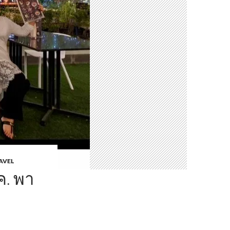
AVEL
ค. พา