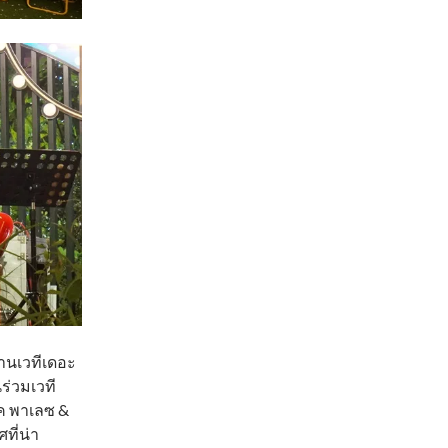
่านเวทีเดอะ
ร่วมเวที
ีเค พาเลซ &
ที่น่า