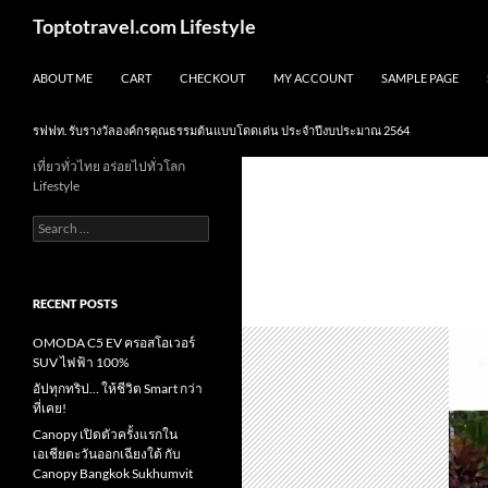
Skip
Search
Toptotravel.com Lifestyle
to
content
ABOUT ME
CART
CHECKOUT
MY ACCOUNT
SAMPLE PAGE
รฟฟท. รับรางวัลองค์กรคุณธรรมต้นแบบโดดเด่น ประจำปีงบประมาณ 2564
เที่ยวทั่วไทย อร่อยไปทั่วโลก
Lifestyle
Search
for:
RECENT POSTS
OMODA C5 EV ครอสโอเวอร์
SUV ไฟฟ้า 100%
อัปทุกทริป… ให้ชีวิต Smart กว่า
ที่เคย!
Canopy เปิดตัวครั้งแรกใน
เอเชียตะวันออกเฉียงใต้ กับ
Canopy Bangkok Sukhumvit