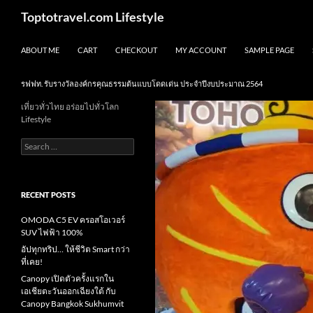
Skip
Search
Toptotravel.com Lifestyle
to
content
ABOUT ME
CART
CHECKOUT
MY ACCOUNT
SAMPLE PAGE
รฟฟท. รับรางวัลองค์กรคุณธรรมต้นแบบโดดเด่น ประจำปีงบประมาณ 2564
เที่ยวทั่วไทย อร่อยไปทั่วโลก
Lifestyle
Search
for:
RECENT POSTS
OMODA C5 EV ครอสโอเวอร์
SUV ไฟฟ้า 100%
อัปทุกทริป… ให้ชีวิต Smart กว่า
ที่เคย!
Canopy เปิดตัวครั้งแรกใน
เอเชียตะวันออกเฉียงใต้ กับ
Canopy Bangkok Sukhumvit