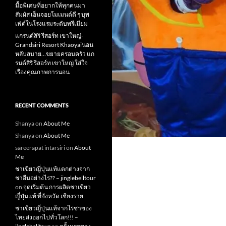
มื้อพิเศษที่อยากให้ทุกคนมา
สัมผัส เอ็นจอยโมเมนต์ดี ๆ บุพ
เฟ่ต์ในโรงแรมระดับพรีเมียม
แกรนด์สิริ​ รีสอร์ท​ เขาใหญ่​-
Grandsiri​ Resort​ Khaoyaiนอน
หลับสบาย…ขยายครอบครัว แก
รนด์สิริ รีสอร์ท เขาใหญ่ ใส่ใจ
เรื่องคุณภาพการนอน
RECENT COMMENTS
Shanya
on
About Me
Shanya
on
About Me
sareerapat intarsiri
on
About
Me
ชาเขียวญี่ปุ่นแท้แตกต่างจาก
ชาอื่นอย่างไร?? – jinglebelltour
on
จุดเริ่มต้น การผลิตชาเขียว
ญี่ปุ่นแท้ ที่จังหวัด เชียงราย
ชาเขียวญี่ปุ่นแท้จากไร่ชาของ
ไทยส่งออกไปทั่วโลก!!! –