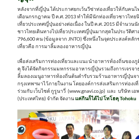
หลังจากที่ญี่ปุ่น ได้ประกาศยกเว้นวีซ่าท่องเที่ยวให้กับคนไท
เดือนกรกฎาคม ปี ค.ศ. 2013 ทำให้มีนักท่องเที่ยวชาวไทยน
เที่ยวประเทศญี่ปุ่นอย่างต่อเนื่อง ในปี ค.ศ. 2015 มีจำนวนนั
ชาวไทยเดินทางไปเที่ยวประเทศญี่ปุ่นมากสุดในประวัติศาส
796,600 คน (ข้อมูลจาก JNTO) ซึ่งหนึ่งในจุดประสงค์หลัก
เที่ยวคือ การมาลิ้มลองอาหารญี่ปุ่น
เพื่อส่งเสริมการท่องเที่ยวและแนะนำอาหารท้องถิ่นของภ
คุ จึงได้จัดกิจกรรมมหกรรมอาหารญี่ปุ่นรวมถึงการเจรจาธ
ลิ้มลองเมนูอาหารท้องถิ่นต้นตำรับรวมร้านอาหารญี่ปุ่นจา
กรุงเทพฯมาไว้ภายในงาน โดยองค์การส่งเสริมการท่องเที
ร่วมกับ เว็บไซต์ กูรูนาวี่ (www.gnavi.co.jp) และ บริษัท เ
(ประเทศไทย) จำกัด จัดงาน
แค่กินก็ได้ไป โทโฮคุ Tohoku