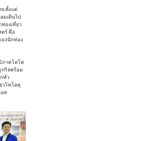
ย ตั้งแต่
ิยมเดินไป
กท่องเที่ยว
ตร์ คือ
ของนักท่อง
ูมิภาคโทโฮ
ุรกิจพร้อม
กทั่ว
่ยวโทโฮคุ
อพอค