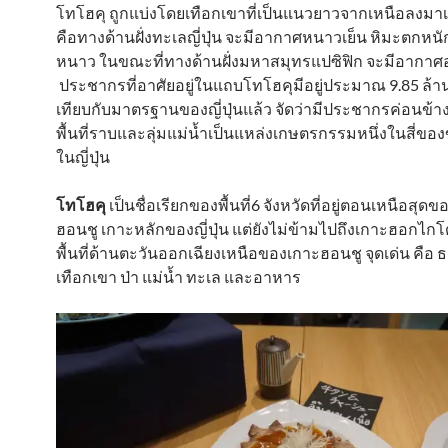
โทโฮคุ ถูกแบ่งโดยเทือกเขาที่เป็นแนวยาวจากเหนือลงมา
คือทางด้านฝั่งทะเลญี่ปุ่น จะมีอากาศหนาวเย็น หิมะตกหนั
หนาว ในขณะที่ทางด้านฝั่งมหาสมุทรแปซิฟิก จะมีอากาศอ
ประชากรที่อาศัยอยู่ในแถบโทโฮคุมีอยู่ประมาณ 9.85 ล้
เทียบกับมาตรฐานของญี่ปุ่นแล้ว จัดว่ามีประชากรค่อนข้
พื้นที่ราบและลุ่มแม่น้ำเป็นแหล่งเกษตรกรรมหนึ่งในสี่ของข
ในญี่ปุ่น
โทโฮคุ
เป็นชื่อเรียกของพื้นที่6 จังหวัดที่อยู่ตอนเหนือสุด
ฮอนชู เกาะหลักของญี่ปุ่น แต่ยังไม่ข้ามไปถึงเกาะฮอกไกโด
พื้นที่ด้านตะวันออกเฉียงเหนือของเกาะฮอนชู จุดเด่น คือ 
เทือกเขา ป่า แม่น้ำ ทะเล และอาหาร