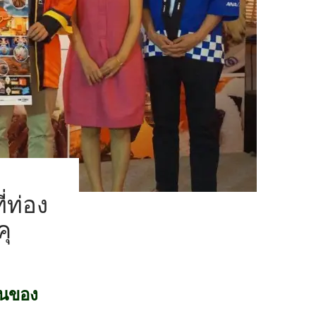
่ท่อง
คุ
านของ