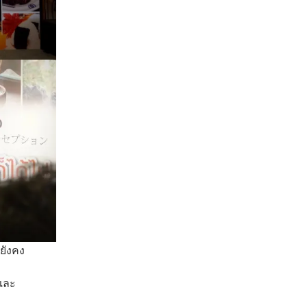
ยังคง
 และ