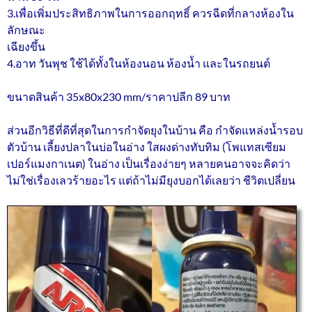
3.เพื่อเพิ่มประสิทธิภาพในการออกฤทธิ์ ควรฉีดที่กลางห้องใน
ลักษณะ
เฉียงขึ้น
4.อาท วันพุช ใช้ได้ทั้งในห้องนอน ห้องน้ำ และในรถยนต์
ขนาดสินค้า 35x80x230 mm/ราคาปลีก 89 บาท
ส่วนอีกวิธีที่ดีที่สุดในการกำจัดยุงในบ้าน คือ กำจัดแหล่งน้ำรอบ
ตัวบ้าน เลี้ยงปลาในบ่อในอ่าง ใสผงด่างทับทิม (โพแทสเซียม
เปอร์แมงกาเนต) ในอ่าง เป็นเรื่องง่ายๆ หลายคนอาจจะคิดว่า
ไม่ใช่เรื่องเลวร้ายอะไร แต่ถ้าไม่มียุงบอกได้เลยว่า ชีวิตเปลี่ยน