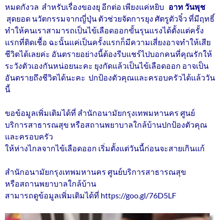
หมดกังวล สำหรับเรื่องของยุ อีกต่อ เพียงแค่หยิบ
อาท วันพุช
สุดยอด นวัตกรรมจากญี่ปุ่น ตัวช่วยจัดการยุง ศัตรูตัวจิ๋ว ที่มีฤทธิ์
ทำให้คนเราสามารถเป็นไข้เลือดออกขั้นรุนแรงได้ตั้งแต่ครั้ง
แรกที่ติดเชื้อ ฉะนั้นแค่เป็นครั้งแรกก็มีความเสี่ยงอาจทำให้เสีย
ชีวิตได้เลยค่ะ อันตรายอย่างนี้ต้องรีบแชร์ไปบอกคนที่คุณรักให้
ระวังตัวเองกันหน่อยนะคะ ยุงกัดแล้วเป็นไข้เลือดออก อาจเป็น
อันตรายถึงชีวิตได้นะคะ ปกป้องตัวคุณและครอบครัวได้แล้ววัน
นี้
ขอข้อมูลเพิ่มเติมได้ที่ สำนักอนามัยกรุงเทพมหานคร ศูนย์
บริการสาธารณสุข หรือสถานพยาบาลใกล้บ้านปกป้องตัวคุณ
และครอบครัว
ให้ห่างไกลจากไข้เลือดออก เริ่มตั้งแต่วันนี้ก่อนจะสายเกินแก้
สำนักอนามัยกรุงเทพมหานคร ศูนย์บริการสาธารณสุข
หรือสถานพยาบาลใกล้บ้าน
สามารถดูข้อมูลเพิ่มเติมได้ที่ https://goo.gl/76D5LF