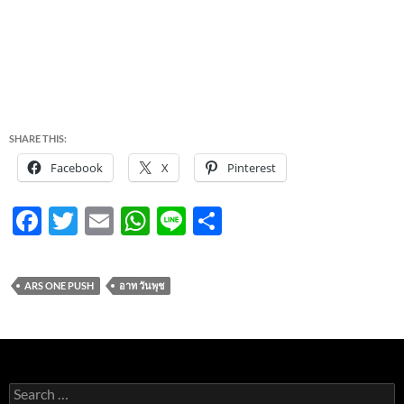
SHARE THIS:
Facebook
X
Pinterest
F
T
E
W
Li
S
ac
w
m
h
n
h
e
itt
ail
at
e
ar
ARS ONE PUSH
อาท วันพุช
b
er
s
e
o
A
o
p
k
p
Search