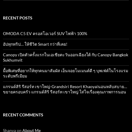
for:
RECENT POSTS
OMODA C5 EV ครอสโอเวอร์ SUV ไฟฟ้า 100%
อัปทุกทริป… ให้ชีวิต Smart กว่าที่เคย!
Canopy เปิดตัวครั้งแรกในเอเชียตะวันออกเฉียงใต้ กับ Canopy Bangkok
Sukhumvit
มื้อพิเศษที่อยากให้ทุกคนมาสัมผัส เอ็นจอยโมเมนต์ดี ๆ บุพเฟ่ต์ในโรงแรม
ระดับพรีเมียม
แกรนด์สิริ​ รีสอร์ท​ เขาใหญ่​-Grandsiri​ Resort​ Khaoyaiนอนหลับสบาย…
ขยายครอบครัว แกรนด์สิริ รีสอร์ท เขาใหญ่ ใส่ใจเรื่องคุณภาพการนอน
RECENT COMMENTS
Shanya
on
About Me