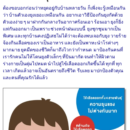
ต้องขอบอกก่อนว่าหยุดอยู่กับบ้านหลายวัน ก็เพิ่งจะรู้เหมือนกัน
ว่า บ้านตัวเองยุงเยอะเหมือนกัน อยากเอาวิธีป้องกันยุงกัดด้วย
ตัวเองง่าย ๆ มาฝากกันกลางวันอากาศร้อนเอา ร้อนเอา ยุงก็ยิ่ง
แห่กันออกมา เป็นเพราะช่วงหน้าฝนแบบนี้ ยุงชุกชุมมากเป็น
พิเศษ และทุกบ้านคงปฏิเสธไม่ได้ว่าจะต้องพบเจอกับยุง วายร้าย
จ้องกินเลือดของเราเป็นอาหาร และยังเป็นพาหะนำโรต่างๆ
มากมาย ยุคมืดของชีวิตก็มาถึงไวกว่ากำหนด มาป้องกันคนที่
เรารักคนไม่ให้โดนยุงตัวเล็กๆ ที่บินมากัด จนทำให้ผิวตาม
ร่างกายเป็นตุ่มไปหมด นำไปสู่ไข้เลือดออกเกิดขึ้นได้ ทุกที่ ทุก
เวลา เกิดแล้วอาจเป็นอันตรายถึงชีวิต รีบเลย มาปกป้องตัวคุณ
และคนที่คุณรักได้แล้ว