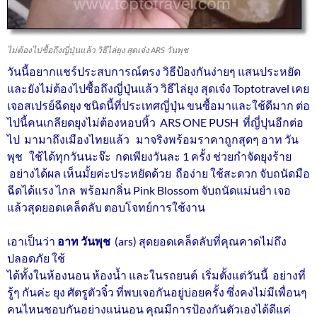
ไม่ต้องไปซื้อถึงญี่ปุ่นแล้ว วิธีไล่ยุง สุดเจ๋ง ARS วันพุช
วันนี้อยากแชร์ประสบการณ์ตรง วิธีป้องกันง่ายๆ แสนประหยัด
และยังไม่ต้องไปซื้อถึงญี่ปุ่นแล้ว วิธีไล่ยุง สุดเจ๋ง Toptotravel เคย
เจอสเปรย์ฉีดยุง ชนิดนี้ที่ประเทศญี่ปุ่น ขนซื้อมาและใช้ดีมาก ต่อ
ไปนี้คนเกลียดยุงไม่ต้องหอบหิ้ว ARS ONE PUSH ที่ญี่ปุนอีกต่อ
ไป มามาถึงเมืองไทยแล้ว มาจริงพร้อมราคาถูกสุดๆ อาท วัน
พุช ใช้ได้ทุกวันนะจ๊ะ กดเพียงวันละ 1 ครั้ง ช่วยกำจัดยุงร้าย
อย่างได้ผล เห็นมั้ยค่ะประหยัดด้วย ถือง่าย ใช้สะดวก จับถนัดมือ
ฉีดได้แรง ไกล พร้อมกลิ่น Pink Blossom จับถนัดแม่นยำ เจอ
แล้วสุดยอดเคล็ดลับ ตอบโจทย์การใช้งาน
เอาเป็นว่า
อาท วันพุช
(ars) สุดยอดเคล็ดลับที่คุณคาดไม่ถึง
ปลอดภัย ใช้
ได้ทั้งในห้องนอน ห้องน้ำ และในรถยนต์ เริ่มตั้งแต่วันนี้ อย่างที่
รู้ๆ กันค่ะ ยุง ศัตรูตัวจิ๋ว ที่พบเจอกันอยู่บ่อยครั้ง ซึ่งคงไม่มีเพื่อนๆ
คนไหนชอบกันอย่างแน่นอน คุณมีการป้องกันตัวเองได้ดีแค่