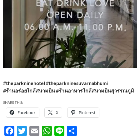
#theparkninehotel #theparkninesuvarnabhumi
#ร้านอร่อยใกล้สนามบิน #ร้านอาหารใกล้สนามบินสุวรรณภูมิ
SHARE THIS:
Facebook
X
Pinterest
F
T
E
W
Li
S