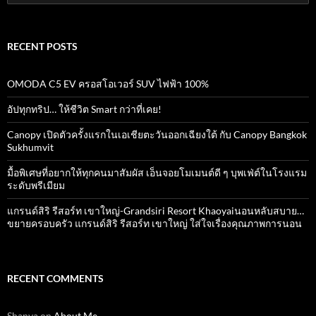
for:
RECENT POSTS
OMODA C5 EV ครอสโอเวอร์ SUV ไฟฟ้า 100%
อัปทุกทริป… ให้ชีวิต Smart กว่าที่เคย!
Canopy เปิดตัวครั้งแรกในเอเชียตะวันออกเฉียงใต้ กับ Canopy Bangkok
Sukhumvit
มื้อพิเศษที่อยากให้ทุกคนมาสัมผัส เอ็นจอยโมเมนต์ดี ๆ บุพเฟ่ต์ในโรงแรม
ระดับพรีเมียม
แกรนด์สิริ​ รีสอร์ท​ เขาใหญ่​-Grandsiri​ Resort​ Khaoyaiนอนหลับสบาย…
ขยายครอบครัว แกรนด์สิริ รีสอร์ท เขาใหญ่ ใส่ใจเรื่องคุณภาพการนอน
RECENT COMMENTS
Shanya
on
About Me