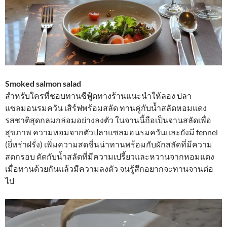
Smoked salmon salad
สำหรับใครที่ชอบทานซีฟู้ดทางร้านแนะนำให้ลอง ปลา
แซลมอนรมควัน เสิร์ฟพร้อมสลัด ทานคู่กับน้ำสลัดหอมแดง
รสชาติสุดกลมกล่อมอย่างลงตัว ในจานนี้ถือเป็นจานสลัดเพื่อ
สุขภาพ ความหอมจากตัวปลาแซลมอนรมควันและยังมี fennel
(ยี่หร่าฝรั่ง) เพิ่มความสดชื่นน่าทานพร้อมกับผักสลัดที่มีความ
สดกรอบ ตัดกับน้ำสลัดที่มีความเปรี้ยวและหวานจากหอมแดง
เมื่อทานด้วยกันแล้วมีความลงตัว จนรู้สึกอยากจะทานจานต่อ
ไป