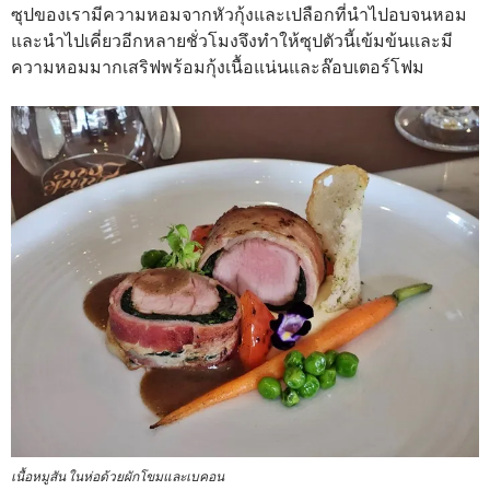
ซุปของเรามีความหอมจากหัวกุ้งและเปลือกที่นำไปอบจนหอม
และนำไปเคี่ยวอีกหลายชั่วโมงจึงทำให้ซุปตัวนี้เข้มข้นและมี
ความหอมมากเสริฟพร้อมกุ้งเนื้อแน่นและล๊อบเตอร์โฟม
เนื้อหมูสัน ในห่อด้วยผักโขมและเบคอน