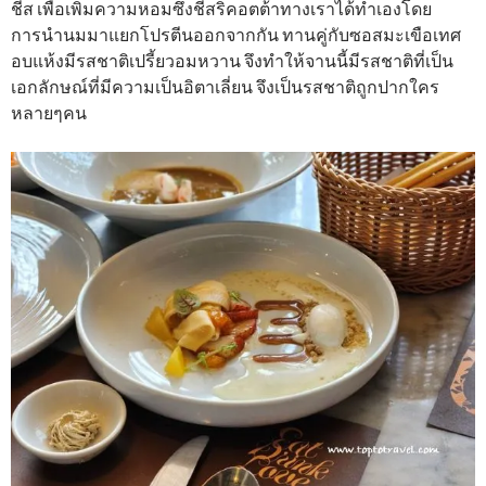
ชีส เพื่อเพิ่มความหอมซึ่งชีสริคอตต้าทางเราได้ทำเองโดย
การนำนมมาแยกโปรตีนออกจากกัน ทานคู่กับซอสมะเขือเทศ
อบแห้งมีรสชาติเปรี้ยวอมหวาน จึงทำให้จานนี้มีรสชาติที่เป็น
เอกลักษณ์ที่มีความเป็นอิตาเลี่ยน จึงเป็นรสชาติถูกปากใคร
หลายๆคน