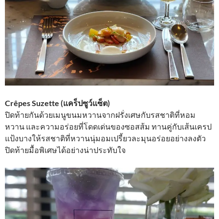
Crêpes Suzette (แคร็ปซูว์แซ็ต)
ปิดท้ายกันด้วยเมนูขนมหวานจากฝรั่งเศษกับรสชาติที่หอม
หวาน และความอร่อยที่โดดเด่นของซอสส้ม ทานคู่กับเส้นเครป
แป้งบางให้รสชาติที่หวานนุ่มอมเปรี้ยวละมุนอร่อยอย่างลงตัว
ปิดท้ายมื้อพิเศษได้อย่างน่าประทับใจ