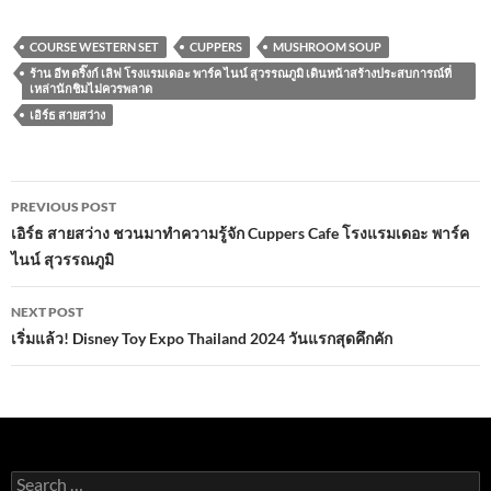
ac
w
m
h
n
h
e
itt
ail
at
e
ar
COURSE WESTERN SET
CUPPERS
MUSHROOM SOUP
b
er
s
e
ร้าน อีท ดริ๊งก์ เลิฟ โรงแรมเดอะ พาร์ค ไนน์ สุวรรณภูมิ เดินหน้าสร้างประสบการณ์ที่
เหล่านักชิมไม่ควรพลาด
o
A
เอิร์ธ สายสว่าง
o
p
k
p
Post
PREVIOUS POST
navigation
เอิร์ธ สายสว่าง ชวนมาทำความรู้จัก Cuppers Cafe โรงแรมเดอะ พาร์ค
ไนน์ สุวรรณภูมิ
NEXT POST
เริ่มแล้ว! Disney Toy Expo Thailand 2024 วันแรกสุดคึกคัก
Search