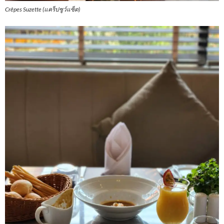
Crêpes Suzette (แคร็ปซูว์แซ็ต)