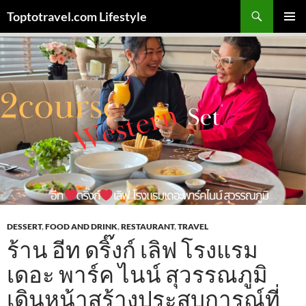
Skip
Search
Toptotravel.com Lifestyle
to
PRIMAR
content
MENU
DESSERT
,
FOOD AND DRINK
,
RESTAURANT
,
TRAVEL
ร้าน อีท ดริ๊งก์ เลิฟ โรงแรม
เดอะ พาร์ค ไนน์ สุวรรณภูมิ
เดินหน้าสร้างประสบการณ์ที่