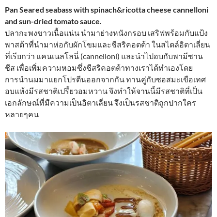
Pan Seared seabass with spinach&ricotta cheese cannelloni
and sun-dried tomato sauce.
ปลากะพงขาวเนื้อแน่น นำมาย่างหนังกรอบ เสริฟพร้อมกับแป้ง
พาสต้าที่นำมาห่อกับผักโขมและชีสริคอตต้า ในสไตล์อิตาเลี่ยน
ที่เรียกว่า แคนเนลโลนี่ (cannelloni) และนำไปอบกับพามีซาน
ชีส เพื่อเพิ่มความหอมซึ่งชีสริคอตต้าทางเราได้ทำเองโดย
การนำนมมาแยกโปรตีนออกจากกัน ทานคู่กับซอสมะเขือเทศ
อบแห้งมีรสชาติเปรี้ยวอมหวาน จึงทำให้จานนี้มีรสชาติที่เป็น
เอกลักษณ์ที่มีความเป็นอิตาเลี่ยน จึงเป็นรสชาติถูกปากใคร
หลายๆคน