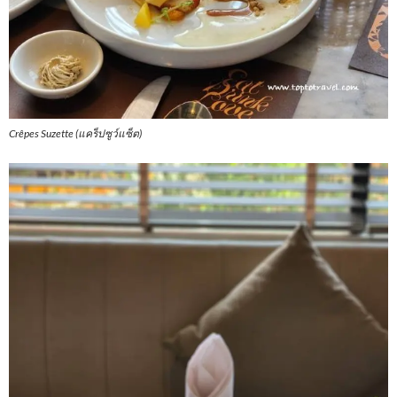
Crêpes Suzette (แคร็ปซูว์แซ็ต)