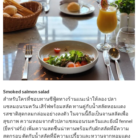
Smoked salmon salad
สำหรับใครที่ชอบทานซีฟู้ดทางร้านแนะนำให้ลอง ปลา
แซลมอนรมควัน เสิร์ฟพร้อมสลัด ทานคู่กับน้ำสลัดหอมแดง
รสชาติสุดกลมกล่อมอย่างลงตัว ในจานนี้ถือเป็นจานสลัดเพื่อ
สุขภาพ ความหอมจากตัวปลาแซลมอนรมควันและยังมี fennel
(ยี่หร่าฝรั่ง) เพิ่มความสดชื่นน่าทานพร้อมกับผักสลัดที่มีความ
สดกรอบ ตัดกับน้ำสลัดที่มีความเปรี้ยวและหวานจากหอมแดง