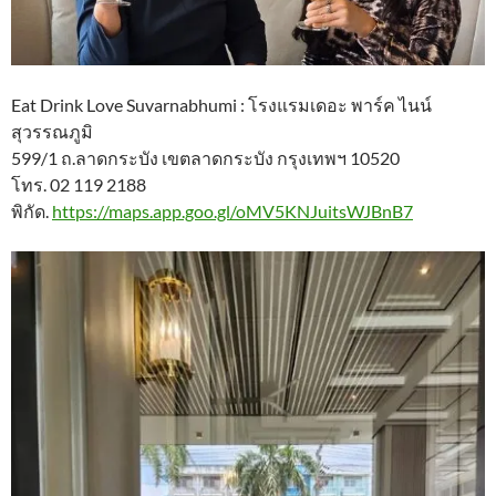
Eat Drink Love Suvarnabhumi : โรงแรมเดอะ พาร์ค ไนน์
สุวรรณภูมิ
599/1 ถ.ลาดกระบัง เขตลาดกระบัง กรุงเทพฯ 10520
โทร. 02 119 2188
พิกัด.
https://maps.app.goo.gl/oMV5KNJuitsWJBnB7