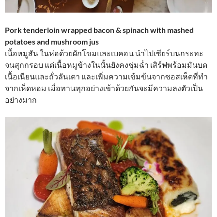
Pork tenderloin wrapped bacon & spinach with mashed
potatoes and mushroom jus
เนื้อหมูสัน ในห่อด้วยผักโขมและเบคอน นำไปเซียร์บนกระทะ
จนสุกกรอบ แต่เนื้อหมูข้างในนั้นยังคงชุ่มฉ่ำ เสิร์ฟพร้อมมันบด
เนื้อเนียนและถั่วลันเตา และเพิ่มความเข้มข้นจากซอสเห็ดที่ทำ
จากเห็ดหอม เมื่อทานทุกอย่างเข้าด้วยกันจะมีความลงตัวเป็น
อย่างมาก