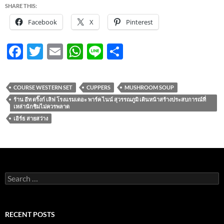
SHARE THIS:
Facebook
X
Pinterest
F
T
E
W
Li
S
ac
w
m
h
n
h
e
itt
ail
at
e
ar
COURSE WESTERN SET
CUPPERS
MUSHROOM SOUP
b
er
s
e
ร้าน อีท ดริ๊งก์ เลิฟ โรงแรมเดอะ พาร์ค ไนน์ สุวรรณภูมิ เดินหน้าสร้างประสบการณ์ที่
เหล่านักชิมไม่ควรพลาด
o
A
เอิร์ธ สายสว่าง
o
p
k
p
Search
for:
RECENT POSTS