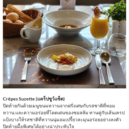
Crêpes Suzette (แคร็ปซูว์แซ็ต)
ปิดท้ายกันด้วยเมนูขนมหวานจากฝรั่งเศษกับรสชาติที่หอม
หวาน และความอร่อยที่โดดเด่นของซอสส้ม ทานคู่กับเส้นเครป
แป้งบางให้รสชาติที่หวานนุ่มอมเปรี้ยวละมุนอร่อยอย่างลงตัว
ปิดท้ายมื้อพิเศษได้อย่างน่าประทับใจ