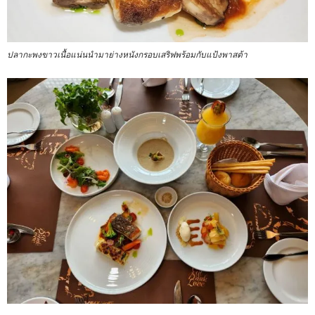
ปลากะพงขาวเนื้อแน่นนำมาย่างหนังกรอบเสริฟพร้อมกับแป้งพาสต้า