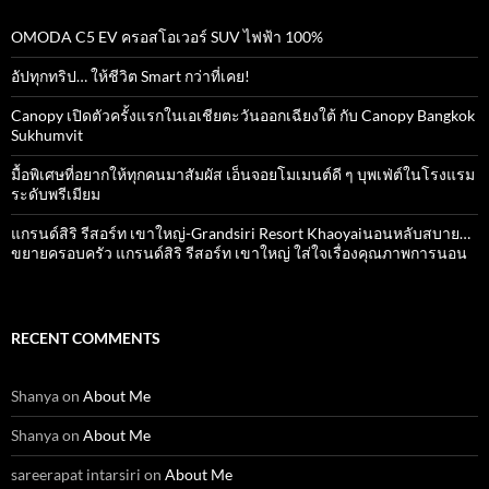
OMODA C5 EV ครอสโอเวอร์ SUV ไฟฟ้า 100%
อัปทุกทริป… ให้ชีวิต Smart กว่าที่เคย!
Canopy เปิดตัวครั้งแรกในเอเชียตะวันออกเฉียงใต้ กับ Canopy Bangkok
Sukhumvit
มื้อพิเศษที่อยากให้ทุกคนมาสัมผัส เอ็นจอยโมเมนต์ดี ๆ บุพเฟ่ต์ในโรงแรม
ระดับพรีเมียม
แกรนด์สิริ​ รีสอร์ท​ เขาใหญ่​-Grandsiri​ Resort​ Khaoyaiนอนหลับสบาย…
ขยายครอบครัว แกรนด์สิริ รีสอร์ท เขาใหญ่ ใส่ใจเรื่องคุณภาพการนอน
RECENT COMMENTS
Shanya
on
About Me
Shanya
on
About Me
sareerapat intarsiri
on
About Me