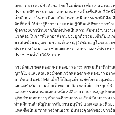
บทบาทพระสงฆ์กับสังคมไทย ในอดีตพระคือ แกนนำของหม
ประกอบพิธีกรรมทางศาสนา ผ่านการสร้างพื้นที่ศักดิ์สิทธิ
เป็นสื่อกลางในการติดต่อกับอำนาจเหนือธรรมชาติที่สิงสถิตอ
ศักดิ์สิทธิ์ ให้ล่วงรู้ถึงการประพฤติปฏิบัติตนที่ดีของชาวบ้าน
คุ้มครองชาวบ้านจากภัยทั้งปวงเป็นความสัมพันธ์ระหว่างมน
แวดล้อมในการพึ่งพาอาศัยกัน ประยุกต์ธรรมะเข้ากับแนว
ดำเนินชีวิต มีคุณงามความดีและปฏิบัติชอบอยู่ในระเบียบ
พระพุทธศาสนา และช่วยเผยแพร่ศาสนาขององค์พระพุทธเ
ประชาชนทั่วไปได้รับทราบ
การพัฒนา วัดหนองกก-หนองยาว พระมหาสมเกียรติ ท่านเป
ญาติโยมและคณะสงฆ์พัฒนาวัดหนองกก-หนองยาว อย่างเ
มาตั้งแต่ปี พ.ศ. 2545 เพื่อให้เป็นศูนย์รวมจิตใจของชุมชน
เผยแผ่ศาสนา ท่านเป็นเจ้าของสำนักเทศน์เสียงประยุกต์ รับ
แสดงธรรมเทศนาและเทศน์แหล่อีสาน ตามงานบุญประเพ
อุทิศส่วนกุศลต่างๆ ทั่วภาคอีสานการอนุรักษ์วัฒนธรรม
ท่านมีส่วนสำคัญในการสืบสาน อนุรักษ์ และเผยแพร่ศิลป
แหล่ ซึ่งเป็นมรดกทางวัฒนธรรมอันทรงคุณค่าของชาวอีส