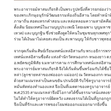
พระอาจารยม์หาสมเกียรติ เป็นพระรูปหนึ่งที่ควรยกย่องว่า
ของพระภิกษุอนุรักษ์วัฒนธรรมท้องถิ่นอีสาน โดยทำหน้าท
ภาษาถิ่น สอดแทรกคำสอน และหล่อหลอมความสามัคคีผ
ดั้งเดิม นิยมเทศน์ในงานบุญประเพณี โดยเฉพาะ บุญมหาชา
เหวด) และบุญกฐิน ซึ่งช่วยดึงดูดให้คนในชุมชนทุกเพศทุกว
ร่วม ได้เงินมาไม่เคยสะสมเป็น สะพานบุญ ให้กับชาวพุทธอ
จากจุดเริ่มต้น ศิษย์เรียนเทศน์แหล่อิสานกับ พระอธิการพร
เทศน์แหล่อิสานชื่อดัง แห่งสำนักวัดหนองกก-หนองยาว 
อ.พยัคฆภูมิพิสัย จ.มหาสารคาม การศึกษาเทศน์แหล่อิสา
พระอาจารย์มหาสมเกียรติ จึงได้เริ่มต้นขึ้นพร้อมกับได้ชื่อ
หล่า (ลูกชายหล่าของพ่อออก-แม่ออก) ณ วัดหนองกก-หนอง
ด้วยสามเณรหล่าเป็นคนขยัน ปรนนิบัติ รับใช้ครูบาอาจารย์
หมั่นหัดท่องทำนองแหล่ จึงเป็นที่เมตตาของครูบาอาจารย์ 
พ.ศ.2535 สามเณรหล่าจึงมีโอกาสได้ขึ้นธรรมาสน์แสดงธ
ไม่ได้ทำให้ครูอาจารย์ผิดหวัง แสดงธรรมได้เป็นที่ถูกอกถ
จึงเป็นที่รักและเคารพของโยมพ่อออกแม่ออกมากยิ่งขึ้น