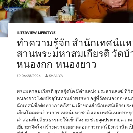
INTERVIEW
,
LIFESTYLE
ทำความรู้จัก สำนักเทศน์แหล
สานพระมหาสมเกียรติ วัดบ้
หนองกก-หนองยาว
06/28/2026
SHANYA
พระมหาสมเกียรติ สุทธฺจฺิตโต มีตำแหน่ง ประธานสงฆ์ ที่
หนองยาว โดยปัจจุบันท่านจำพรรษา อยู่ที่วัดหนองกก-หน
นักเทศน์ชื่อดังทางภาคอีสาน เจ้าของสำนักเทศน์เสียงประยุกต
เสียงโดดเด่นด้านการ เทศน์มหาชาติ และ เทศน์แหล่ประยุกต
คำสอนที่เปลี่ยนธรรมะให้เข้าถึงง่าย ช่วยจุดประกายควา
เยียวยาจิตใจ สร้างความเฮฮาตลอดการเทศน์ ยิ่งกว่านั้น เ