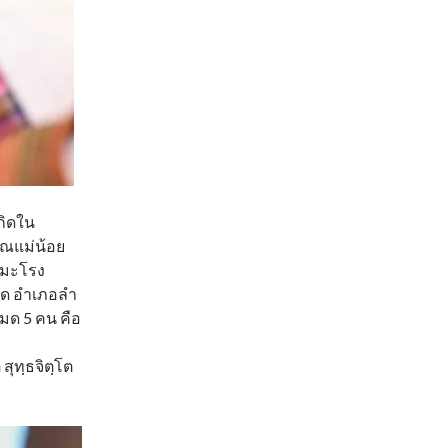
เกิดใน
คุณแม่น้อย
ปีมะโรง
าด อำเภอลำ
หมด 5 คน คือ
สุทฺธจิตฺโต