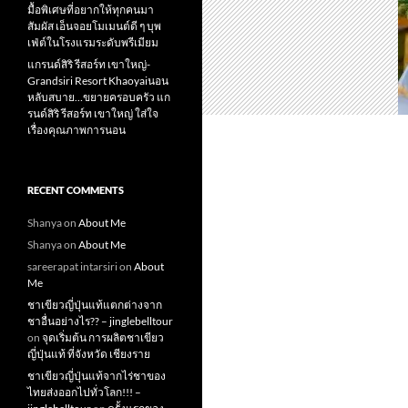
มื้อพิเศษที่อยากให้ทุกคนมา
สัมผัส เอ็นจอยโมเมนต์ดี ๆ บุพ
เฟ่ต์ในโรงแรมระดับพรีเมียม
แกรนด์สิริ​ รีสอร์ท​ เขาใหญ่​-
Grandsiri​ Resort​ Khaoyaiนอน
หลับสบาย…ขยายครอบครัว แก
รนด์สิริ รีสอร์ท เขาใหญ่ ใส่ใจ
เรื่องคุณภาพการนอน
RECENT COMMENTS
Shanya
on
About Me
Shanya
on
About Me
sareerapat intarsiri
on
About
Me
ชาเขียวญี่ปุ่นแท้แตกต่างจาก
ชาอื่นอย่างไร?? – jinglebelltour
on
จุดเริ่มต้น การผลิตชาเขียว
ญี่ปุ่นแท้ ที่จังหวัด เชียงราย
ชาเขียวญี่ปุ่นแท้จากไร่ชาของ
ไทยส่งออกไปทั่วโลก!!! –