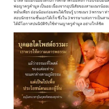
บาลีสามเณรน้อยได้รับการศึกษาพร้อมทั้งการอบรมบ่มนิ
พ่อญาครูคำมูล เป็นอย เนื่องจากอุปนิสัยของสามเณรน้อย
หมั่นเพียร อ่อนน้อมถ่อมตนใฝ่เรียนรู้ บวชเณร 3 พรรษา ท
สอบนักธรรมชั้นเอกได้เร็จ ซึ่งใน 3 พรรษาแห่งการเป็นสา
ได้มีโอกาสปนนิบัติรับใช้ท่านญาครูคำมูล อย่างใกล้ชิด