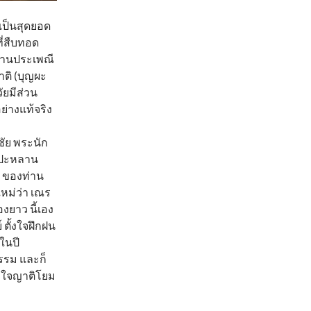
เป็นสุดยอด
ี่สืบทอด
่านประเพณี
ติ (บุญผะ
ัยมีส่วน
ย่างแท้จริง
ชัย พระนัก
ต.ปะหลาน
น ของท่าน
ใหม่ว่า เณร
ยาว นี้เอง
 ตั้งใจฝึกฝน
ในปี
รรม และก็
ูกใจญาติโยม