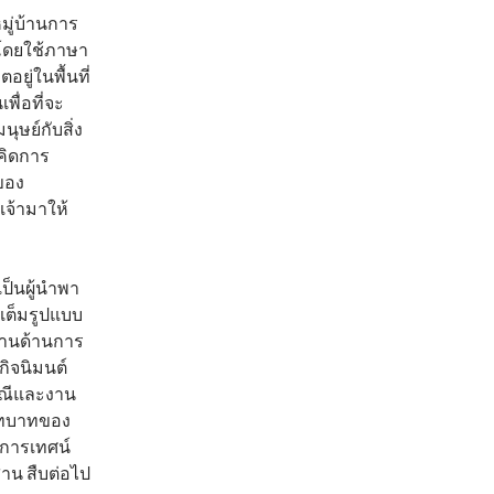
ู่บ้านการ
์โดยใช้ภาษา
ยู่ในพื้นที่
เพื่อที่จะ
ุษย์กับสิ่ง
คิดการ
ของ
จ้ามาให้
็นผู้นำพา
ต็มรูปแบบ
 งานด้านการ
กิจนิมนต์
ณีและงาน
 บทบาทของ
ะการเทศน์
าน สืบต่อไป