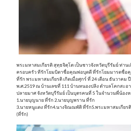
พระมหาสมเกียรติ สุทฺธจิตฺโต เป็นชาวจังหวัดบุรีรัมย์ ท่าน
ครอบครัว ทีรักโยมบิดาชื่อคุณพ่อบุดดี ที่รักโยมมารดชื่อ
ที่รัก พระมหาสมเกียรติ เกิดเมื่อศุกร์ ที่ 24 เดือน ธันวาคม 
พ.ศ.2519 ณ บ้านเลขที่ 111 บ้านหนองปลิง ตำบลโคกสะอ
ปลายมาศ จังหวัดบุรีรัมย์ เป็นบุตรคนที่ 5 ในจำนวนพี่น้อง
1.นายบุญนาย ที่รัก 2.นายบุญพราน ที่รัก
3.นายหนูแดง ที่รัก4.นางจิณณพัติ ที่รัก5.พระมหาสมเกียรติ 
(ที่รัก)​