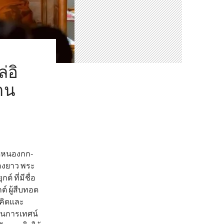
่อิ
าน
วัดหนองกก-
องยาว พระ
์ ที่มีชื่อ
์ ผู้สืบทอด
มคิดและ
ป็นการเทศน์