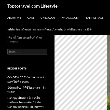
Skip
Search
Toptotravel.com Lifestyle
to
content
ABOUT ME
CART
CHECKOUT
MY ACCOUNT
SAMPLE PAGE
รฟฟท. รับรางวัลองค์กรคุณธรรมต้นแบบโดดเด่น ประจำปีงบประมาณ 2564
เที่ยวทั่วไทย อร่อยไปทั่วโลก
Lifestyle
Search
for:
RECENT POSTS
OMODA C5 EV ครอสโอเวอร์
SUV ไฟฟ้า 100%
อัปทุกทริป… ให้ชีวิต Smart กว่า
ที่เคย!
Canopy เปิดตัวครั้งแรกใน
เอเชียตะวันออกเฉียงใต้ กับ
Canopy Bangkok Sukhumvit