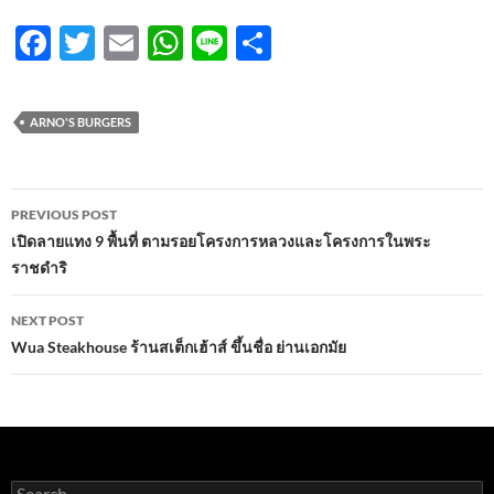
F
T
E
W
Li
S
ac
w
m
h
n
h
e
itt
ail
at
e
ar
ARNO'S BURGERS
b
er
s
e
o
A
Post
o
p
PREVIOUS POST
navigation
เปิดลายแทง 9 พื้นที่ ตามรอยโครงการหลวงและโครงการในพระ
k
p
ราชดำริ
NEXT POST
Wua Steakhouse ร้านสเต็กเฮ้าส์ ขึ้นชื่อ ย่านเอกมัย
Search