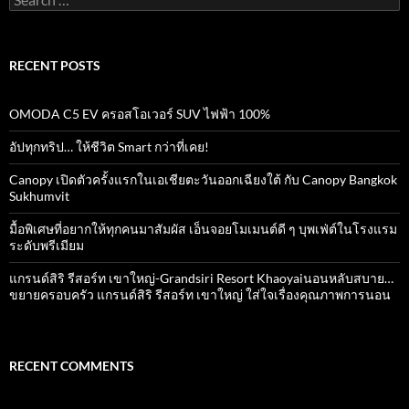
for:
RECENT POSTS
OMODA C5 EV ครอสโอเวอร์ SUV ไฟฟ้า 100%
อัปทุกทริป… ให้ชีวิต Smart กว่าที่เคย!
Canopy เปิดตัวครั้งแรกในเอเชียตะวันออกเฉียงใต้ กับ Canopy Bangkok
Sukhumvit
มื้อพิเศษที่อยากให้ทุกคนมาสัมผัส เอ็นจอยโมเมนต์ดี ๆ บุพเฟ่ต์ในโรงแรม
ระดับพรีเมียม
แกรนด์สิริ​ รีสอร์ท​ เขาใหญ่​-Grandsiri​ Resort​ Khaoyaiนอนหลับสบาย…
ขยายครอบครัว แกรนด์สิริ รีสอร์ท เขาใหญ่ ใส่ใจเรื่องคุณภาพการนอน
RECENT COMMENTS