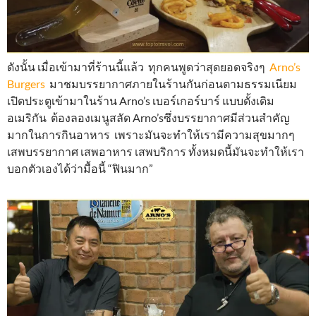
ดังนั้น เมื่อเข้ามาที่ร้านนี้แล้ว ทุกคนพูดว่าสุดยอดจริงๆ
Arno’s
Burgers
มาชมบรรยากาศภายในร้านกันก่อนตามธรรมเนียม
เปิดประตูเข้ามาในร้าน Arno’s เบอร์เกอร์บาร์ แบบดั้งเดิม
อเมริกัน ต้องลองเมนูสลัด Arno’sซึ่งบรรยากาศมีส่วนสำคัญ
มากในการกินอาหาร เพราะมันจะทำให้เรามีความสุขมากๆ
เสพบรรยากาศ เสพอาหาร เสพบริการ ทั้งหมดนี้มันจะทำให้เรา
บอกตัวเองได้ว่ามื้อนี้ “ฟินมาก”