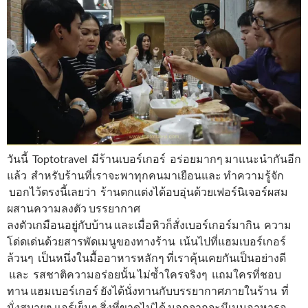
วันนี้ Toptotravel มีร้านเบอร์เกอร์ อร่อยมากๆ มาแนะนำกันอีก
แล้ว สำหรับร้านที่เราจะพาทุกคนมาเยือนและ ทำความรู้จัก
บอกไว้ตรงนี้เลยว่า ร้านตกแต่งได้อบอุ่นด้วยเฟอร์นิเจอร์ผสม
ผสานความลงตัว บรรยากาศ
ลงตัวเกมือนอยู่กับบ้าน และเมื่อหิวก็สั่งเบอร์เกอร์มากิน ความ
โด่ดเด่นด้วยสารพัดเมนูของทางร้าน เน้นไปที่แฮมเบอร์เกอร์
ล้วนๆ เป็นหนึ่งในมื้ออาหารหลักๆ ที่เราคุ้นเคยกันเป็นอย่างดี
และ รสชาติความอร่อยนั้น ไม่ซ้ำใครจริงๆ แถมใครที่ชอบ
ทาน แฮมเบอร์เกอร์ ยังได้นั่งทานกับบรรยากาศภายในร้าน ที่
นั่งสบายๆ แอร์เย็นๆ สิ่งที่ขาดไม่ได้ นอกจากจะมีเมนูอาหารอ