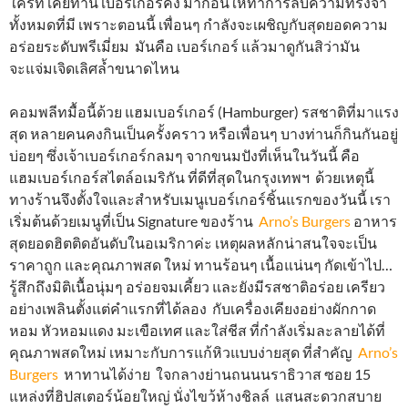
ใครที่ เคยทาน เบอร์เกอร์คิง มาก่อนให้ทำการลบความทรงจำ
ทั้งหมดที่มี เพราะตอนนี้ เพื่อนๆ กำลังจะเผชิญกับสุดยอดความ
อร่อยระดับพรีเมี่ยม มันคือ เบอร์เกอร์ แล้วมาดูกันสิว่ามัน
จะแจ่มเจิดเลิศล้ำขนาดไหน
คอมพลีทมื้อนี้ด้วย แฮมเบอร์เกอร์ (Hamburger) รสชาติที่มาแรง
สุด หลายคนคงกินเป็นครั้งคราว หรือเพื่อนๆ บางท่านก็กินกันอยู่
บ่อยๆ ซึ่งเจ้าเบอร์เกอร์กลมๆ จากขนมปังที่เห็นในวันนี้ คือ
แฮมเบอร์เกอร์สไตล์อเมริกัน ที่ดีที่สุดในกรุงเทพฯ ด้วยเหตุนี้
ทางร้านจึงตั้งใจและสำหรับเมนูเบอร์เกอร์ชิ้นแรกของวันนี้ เรา
เริ่มต้นด้วยเมนูที่เป็น Signature ของร้าน
Arno’s Burgers
อาหาร
สุดยอดฮิตติดอันดับในอเมริกาค่ะ เหตุผลหลักน่าสนใจจะเป็น
ราคาถูก และคุณภาพสด ใหม่ ทานร้อนๆ เนื้อแน่นๆ กัดเข้าไป…
รู้สึกถึงมิติเนื้อนุ่มๆ อร่อยจมเคี้ยว และยังมีรสชาติอร่อย เครียว
อย่างเพลินตั้งแต่คำแรกที่ได้ลอง กับเครื่องเคียงอย่างผักกาด
หอม หัวหอมแดง มะเขือเทศ และใส่ชีส ที่กำลังเริ่มละลายได้ที่
คุณภาพสดใหม่ เหมาะกับการแก้หิวแบบง่ายสุด ที่สำคัญ
Arno’s
Burgers
หาทานได้ง่าย ใจกลางย่านถนนนราธิวาส ซอย 15
แหล่งที่ฮิปสเตอร์น้อยใหญ่ นั่งไขว้ห้างชิลล์ แสนสะดวกสบาย