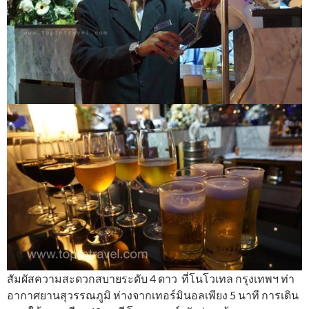
สัมผัสความสะดวกสบายระดับ 4 ดาว ที่โนโวเทล กรุงเทพฯ ท่า
อากาศยานสุวรรณภูมิ ห่างจากเทอร์มินอลเพียง 5 นาที การเดิน