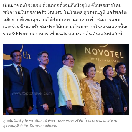
เป็นมาของโรงแรม ตั้งแต่ก่อตั้งจนถึงปัจจุบัน ซึ่งบรรยายโดย
พนักงานในครอบครัวโรงแรม โนโวเทล สุวรรณภูมิ แอร์พอร์ต
หลังจากที่แขกทุกท่านได้รับประทานอาหารค่ำ ชมการแสดง
และร่วมฟังและรับชม ประวัติความเป็นมาของโรงแรมแห่งนี้จบ
ร่วมรัปประทานอาหาร เพื่อเฉลิมฉลองค่ำคืน อันแสนพิเศษนี้
คุณชัยวัฒน์ อุทัยวรรณ์ (กลาง) ประธานกรรมการ บริษัท โรงแรมท่าอากาศยาน
สุวรรณภูมิ จำกัด เป็นประธานจัดงาน