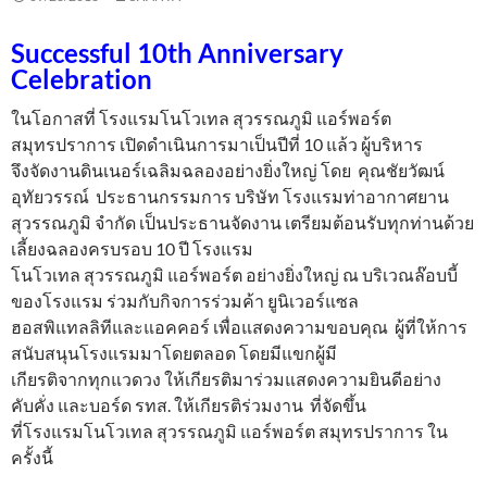
Successful 10th Anniversary
Celebration
ในโอกาสที่ โรงแรมโนโวเทล สุวรรณภูมิ แอร์พอร์ต
สมุทรปราการ เปิดดำเนินการมาเป็นปีที่ 10 แล้ว ผู้บริหาร
จึงจัดงานดินเนอร์เฉลิมฉลองอย่างยิ่งใหญ่ โดย คุณชัยวัฒน์
อุทัยวรรณ์ ประธานกรรมการ บริษัท โรงแรมท่าอากาศยาน
สุวรรณภูมิ จำกัด เป็นประธานจัดงาน เตรียมต้อนรับทุกท่านด้วย
เลี้ยงฉลองครบรอบ 10 ปี โรงแรม
โนโวเทล สุวรรณภูมิ แอร์พอร์ต อย่างยิ่งใหญ่ ณ บริเวณล๊อบบี้
ของโรงแรม ร่วมกับกิจการร่วมค้า ยูนิเวอร์แซล
ฮอสพิแทลลิทีและแอคคอร์ เพื่อแสดงความขอบคุณ ผู้ที่ให้การ
สนับสนุนโรงแรมมาโดยตลอด โดยมีแขกผู้มี
เกียรติจากทุกแวดวง ให้เกียรติมาร่วมแสดงความยินดีอย่าง
คับคั่ง และบอร์ด รทส. ให้เกียรติร่วมงาน ที่จัดขึ้น
ที่โรงแรมโนโวเทล สุวรรณภูมิ แอร์พอร์ต สมุทรปราการ ใน
ครั้งนี้