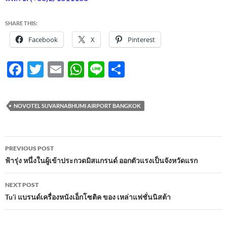
SHARE THIS:
Facebook
X
Pinterest
F
T
E
W
Li
S
ac
w
m
h
n
h
e
itt
ail
at
e
ar
NOVOTEL SUVARNABHUMI AIRPORT BANGKOK
b
er
s
e
o
A
Post
o
p
PREVIOUS POST
navigation
ฟ้ารุ่ง หนึ่งในผู้เข้าประกวดมิสแกรนด์ ออกตัวแรงเป็นจังหวัดแรก
k
p
NEXT POST
Tu’i แบรนด์เครื่องหนังเอ็กโซติค ของ เหล่าแฟชั่นนิสต้า