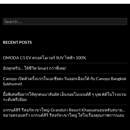
Search
for:
RECENT POSTS
OMODA C5 EV ครอสโอเวอร์ SUV ไฟฟ้า 100%
อัปทุกทริป… ให้ชีวิต Smart กว่าที่เคย!
Canopy เปิดตัวครั้งแรกในเอเชียตะวันออกเฉียงใต้ กับ Canopy Bangkok
Sukhumvit
มื้อพิเศษที่อยากให้ทุกคนมาสัมผัส เอ็นจอยโมเมนต์ดี ๆ บุพเฟ่ต์ในโรงแรม
ระดับพรีเมียม
แกรนด์สิริ​ รีสอร์ท​ เขาใหญ่​-Grandsiri​ Resort​ Khaoyaiนอนหลับสบาย…
ขยายครอบครัว แกรนด์สิริ รีสอร์ท เขาใหญ่ ใส่ใจเรื่องคุณภาพการนอน