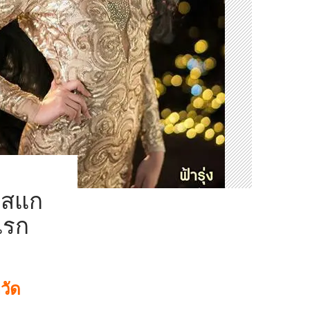
มิสแก
แรก
วัด