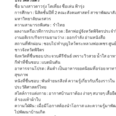
ชื่อ นางสาวดาวรุ่ง โตเที่ยง ชื่อเล่น ฟ้ารุ่ง
การศึกษา : นิสิตชั้นปีที่ 2 คณะสังคมศาสตร์ สาขาพัฒนาส
มหาวิทยาลัยนเรศวร
ความสามารถพิเศษ : รำไทย
ผลงานหรือเวทีการประกวด : ธิดาพ่อปู่จังหวัดพิจิตรประจำ
งานอดิเรก/กิจกรรมยามว่าง : ออกกำลัง อ่านหนังสือ
สถานที่พักผ่อน : ชอบไป ทำบุญไหว้พระหลวงพ่อเพชร ศูน
ชาวจังหวัดพิจิตร
จังหวัดที่ชื่นชอบ ประจวบคีรีขันธ์ เพราะวิวสวย น้ำใส อ
กีฬาที่ชื่นชอบ : แบดมินตัน
อาหารจานโปรด : ส้มตำ เป็นอาหารยอดนิยมที่อร่อย หาทาน
สุขภาพ
หนังที่ชื่นชอบ : พันท้ายนรสิงห์ ความรู้เกี่ยวกับเรื่องราวใน
ประวัติศาสตร์ไทย
สไตล์การแต่งกาย : อากาศบ้านเราต้อง ง่ายๆ สบายๆ เสื้อยื
ส์ รองเท้าผ้าใบ
ความใฝ่ฝัน : เมื่อมีโอกาสต้องนำโอกาส และความรู้มาพ
ไปพัฒนาบ้านเกิด