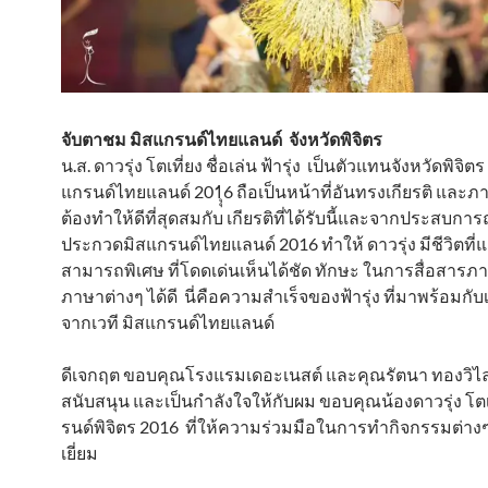
จับตาชม มิสแกรนด์ไทยแลนด์ จังหวัดพิจิตร
น.ส. ดาวรุ่ง โตเที่ยง ชื่อเล่น ฟ้ารุ่ง เป็นตัวแทนจังหวัดพิจิ
แกรนด์ไทยแลนด์ 201ุุ6 ถือเป็นหน้าที่อันทรงเกียรติ และภา
ต้องทำให้ดีที่สุดสมกับ เกียรติที่ได้รับนี้และจากประสบก
ประกวดมิสแกรนด์ไทยแลนด์ 2016 ทำให้ ดาวรุ่ง มีชีวิตที่
สามารถพิเศษ ที่โดดเด่นเห็นได้ชัด ทักษะ ในการสื่อสาร
ภาษาต่างๆ ได้ดี นี่คือความสำเร็จของฟ้ารุ่ง ที่มาพร้อมกับ
จากเวที มิสแกรนด์ไทยแลนด์
ดีเจกฤต ขอบคุณโรงแรมเดอะเนสต์ และคุณรัตนา ทองวิไล 
สนับสนุน และเป็นกำลังใจให้กับผม ขอบคุณน้องดาวรุ่ง โตเ
รนด์พิจิตร 2016 ที่ให้ความร่วมมือในการทำกิจกรรมต่างๆ
เยี่ยม