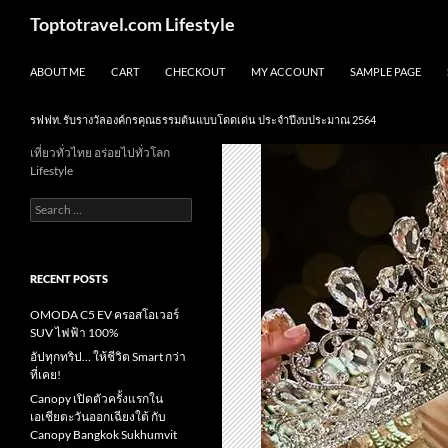
Skip
Search
Toptotravel.com Lifestyle
to
content
ABOUT ME
CART
CHECKOUT
MY ACCOUNT
SAMPLE PAGE
รฟฟท. รับรางวัลองค์กรคุณธรรมต้นแบบโดดเด่น ประจำปีงบประมาณ 2564
เที่ยวทั่วไทย อร่อยไปทั่วโลก
Lifestyle
Search
for:
RECENT POSTS
OMODA C5 EV ครอสโอเวอร์
SUV ไฟฟ้า 100%
อัปทุกทริป… ให้ชีวิต Smart กว่า
ที่เคย!
Canopy เปิดตัวครั้งแรกใน
เอเชียตะวันออกเฉียงใต้ กับ
Canopy Bangkok Sukhumvit