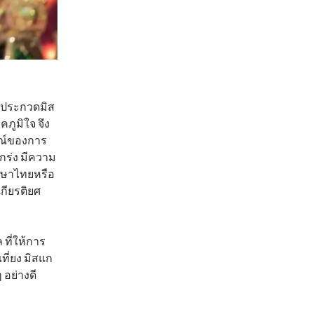
ตร ประกวดมิส
คภูมิใจ จึง
ารณ์ของการ
แกร่ง มีความ
ภาษาไทยหรือ
เกียรติยศ
ที่ให้การ
ที่ยง มิสแก
 อย่างดี