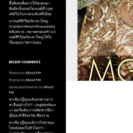
มื้อพิเศษที่อยากให้ทุกคนมา
สัมผัส เอ็นจอยโมเมนต์ดี ๆ บุพ
เฟ่ต์ในโรงแรมระดับพรีเมียม
แกรนด์สิริ​ รีสอร์ท​ เขาใหญ่​-
Grandsiri​ Resort​ Khaoyaiนอน
หลับสบาย…ขยายครอบครัว แก
รนด์สิริ รีสอร์ท เขาใหญ่ ใส่ใจ
เรื่องคุณภาพการนอน
RECENT COMMENTS
Shanya
on
About Me
Shanya
on
About Me
sareerapat intarsiri
on
About
Me
ชาเขียวญี่ปุ่นแท้แตกต่างจาก
ชาอื่นอย่างไร?? – jinglebelltour
on
จุดเริ่มต้น การผลิตชาเขียว
ญี่ปุ่นแท้ ที่จังหวัด เชียงราย
ชาเขียวญี่ปุ่นแท้จากไร่ชาของ
ไทยส่งออกไปทั่วโลก!!! –