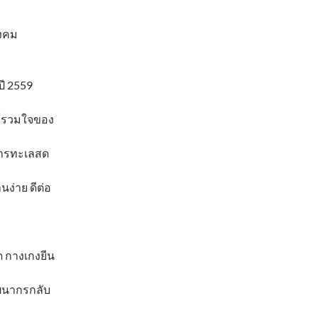
ังคม
ปี 2559
ย์รวมใจของ
าหารทะเลสด
ง่าย ดีต่อ
ด กางเกงยีน
ัฒนากรกลับ