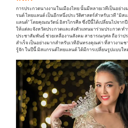
การประกวดนางงามในเมืองไทย นั้นมีหลายเวทีเป็นอย่าง
รนด์ ไทยแลนด์ เป็นอีกหนึ่งประวัติศาสตร์สำหรับเวที “มิ
แลนด์” โดยคุณณวัตน์ อิสรไกรศีล ซึ่งปีนี้ได้เปลี่ยนไปจากป
ให้แต่ละจังหวัดประกวดและส่งตัวแทนมาร่วมประกวด ทำห
ประชาสัมพันธ์ ช่วยเหลืองานสังคม สาธารณกุศล ถือว่า
สำเร็จ เป็นอย่างมากสำหรับเวทีอันทรงคุณค่า ที่สาวงามชา
รู้จัก ในปีนี้ มิสแกรนด์ไทยแลนด์ ได้มีการเปลี่ยนรูปแบบใหม