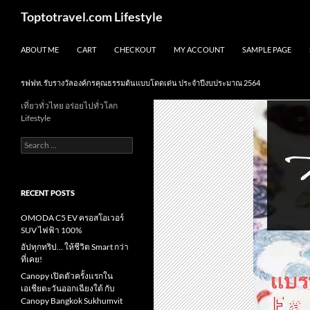
Skip
Search
Toptotravel.com Lifestyle
to
content
ABOUT ME
CART
CHECKOUT
MY ACCOUNT
SAMPLE PAGE
รฟฟท. รับรางวัลองค์กรคุณธรรมต้นแบบโดดเด่น ประจำปีงบประมาณ 2564
เที่ยวทั่วไทย อร่อยไปทั่วโลก
Lifestyle
Search
for:
RECENT POSTS
OMODA C5 EV ครอสโอเวอร์
SUV ไฟฟ้า 100%
อัปทุกทริป… ให้ชีวิต Smart กว่า
ที่เคย!
Canopy เปิดตัวครั้งแรกใน
เอเชียตะวันออกเฉียงใต้ กับ
Canopy Bangkok Sukhumvit