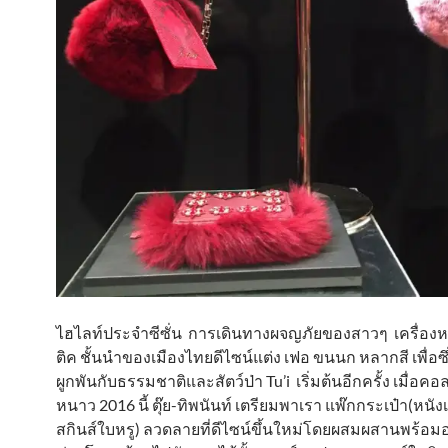
ไฮไลท์ประจำซีซั่น การเดินทางผจญภัยของสาวๆ เครื่องห
ติค ชั้นนำของเมืองไทยดีไซน์แต่ง เฟอ ขนนก หลากสี เพื่อซึ่งสื
ผูกพันกับธรรมชาติและสัตว์ป่า Tu’i เริ่มต้นอีกครั้ง เมื่อคอ
หนาว 2016 นี้ ตุ๊ย-ทิพนันท์ เตรียมพาเรา แพ๊กกระเป๋า(หนัง
สกินส์ใบหรู) ลวดลายที่ดีไซน์ขึ้นใหม่โดยผสมผสานพร้อ