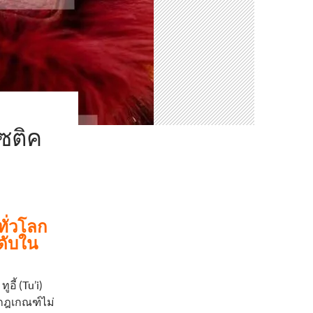
โซติค
ทั่วโลก
ดับใน
ี้ (Tu’i)
กกฎเกณฑ์ไม่