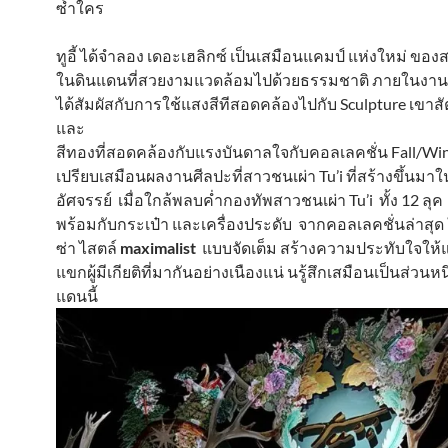
ซ้ำใคร
ทูอี้ ได้จำลอง เดอะเฮลิกซ์ เป็นเสมือนแคมป์ แห่งใหม่ ของ
ในดินแดนที่สวยงามแวดล้อมไปด้วยธรรมชาติ ภายในงาน 
ได้สัมผัสกับการใช้แสงสีทีสอดคล้องไปกับ Sculpture เขาสัตว์
และ
สีทองที่สอดคล้องกับแรงบันดาลใจกับคอลเลคชั่น Fall/Wint
เปรียบเสมือนผลงานศีลปะที่สาวชนเผ่า Tu’i ที่สร้างขึ้นมา
อัศจรรย์ เมื่อใกล้พลบค่ำกองทัพสาวชนเผ่า Tu’i ทั้ง 12 ลุ
พร้อมกับกระเป๋า และเครื่องประดับ จากคอลเลคชั่นล่าสุด 
ซ่า ไสตล์
maximalist
แบบจัดเต็ม สร้างความประทับใจให้
แขกผู้มีเกียติที่มากันอย่างเนืองแน่ นรู้สึกเสมือนเป็นส่วนห
แดนนี้