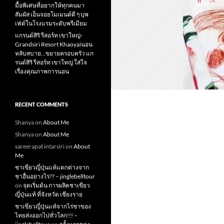
มื้อพิเศษที่อยากให้ทุกคนมา
สัมผัส เอ็นจอยโมเมนต์ดี ๆ บุพ
เฟ่ต์ในโรงแรมระดับพรีเมียม
แกรนด์สิริ​ รีสอร์ท​ เขาใหญ่​-
Grandsiri​ Resort​ Khaoyaiนอน
หลับสบาย…ขยายครอบครัว แก
รนด์สิริ รีสอร์ท เขาใหญ่ ใส่ใจ
เรื่องคุณภาพการนอน
RECENT COMMENTS
Shanya
on
About Me
Shanya
on
About Me
sareerapat intarsiri
on
About
Me
ชาเขียวญี่ปุ่นแท้แตกต่างจาก
ชาอื่นอย่างไร?? – jinglebelltour
on
จุดเริ่มต้น การผลิตชาเขียว
ญี่ปุ่นแท้ ที่จังหวัด เชียงราย
ชาเขียวญี่ปุ่นแท้จากไร่ชาของ
ไทยส่งออกไปทั่วโลก!!! –