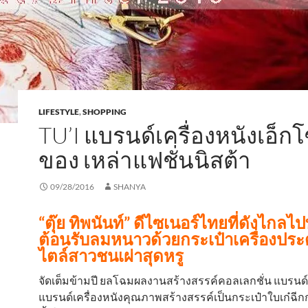
LIFESTYLE
,
SHOPPING
TU’I แบรนด์เครื่องหนังเอ็ก
ของ เหล่าแฟชั่นนิสต้า
09/28/2016
SHANYA
“ตุ๊ย ทิพนันท์” ดีไซเนอร์ไทยที่ดังไกลไป
ต้อนรับลมหนาวด้วยกระเป๋าเครื่องประ
ไตล์สาวชนเผ่าสุดหรู
จัดเต็มข้ามปี ยลโฉมผลงานสร้างสรรค์คอลเลกชั่น แบรนด์ ทูอ
แบรนด์เครื่องหนังคุณภาพสร้างสรรค์เป็นกระเป๋าใบเก๋ฉี