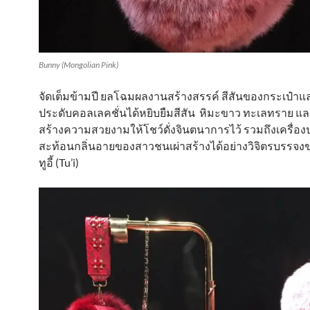
Bunny (Mongolian Pink)
จัดเต็มข้ามปี ยลโฉมผลงานสร้างสรรค์ สีสันของกระเป๋าแล
ประดับคอลเลคชั่นได้หยิบยืมสีสัน หิมะขาว ทะเลทราย แล
สร้างความสวยงามให้โชว์ดั่งจินตนาการไว้ รวมถึงเครื่องป
สะท้อนกลิ่นอายของสาวชนเผ่าสร้างได้อย่างวิจิตรบรรจ
ทูอี้ (Tu’i)