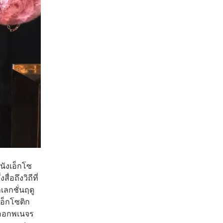
นังเอ็กโซ
่อถึงวิถีที่
ลเลกชั่นฤดู
เอ็กโซติก
มออกพเนจร