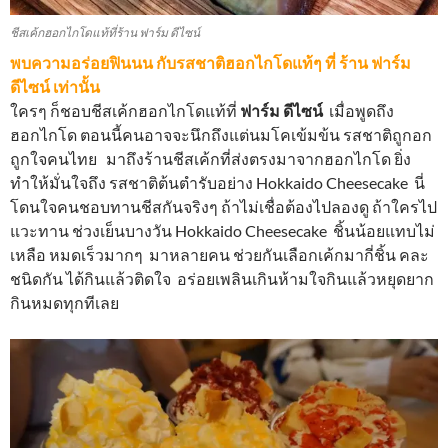
ชีสเค้กฮอกไกโดแท้ที่ร้าน ฟาร์ม ดีไซน์
พบความอร่อยฟินนน กับรสชาติฮอกไกโดแท้ๆ ที่ ร้าน ฟาร์ม
ดีไซน์ เท่านั้น
ใครๆ ก็ชอบชีสเค้กฮอกไกโดแท้ที่
ฟาร์ม ดีไซน์
เมื่อพูดถึง
ฮอกไกโด ตอนนี้คนอาจจะนึกถึงแต่นมโคเข้มข้น รสชาติถูกอก
ถูกใจคนไทย มาถึงร้านชีสเค้กที่ส่งตรงมาจากฮอกไกโด ยิ่ง
ทำให้มั่นใจถึง รสชาติต้นตำรับอย่าง Hokkaido Cheesecake นี่
โดนใจคนชอบทานชีสกันจริงๆ ถ้าไม่เชื่อต้องไปลองดู ถ้าใครไป
แวะทาน ช่วงเย็นบางวัน Hokkaido Cheesecake ชิ้นน้อยแทบไม่
เหลือ หมดเร็วมากๆ มาหลายคน ช่วยกันเลือกเค้กมากี่ชิ้น คละ
ชนิดกัน ได้กินแล้วติดใจ อร่อยเพลินเกินห้ามใจกินแล้วหยุดยาก
กินหมดทุกทีเลย