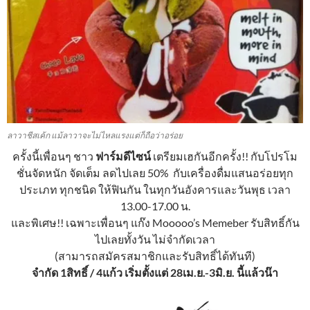
ลาวาชีสเค้ก แม้ลาวาจะไม่ไหลแรงแต่ก็ถือว่าอร่อย
ครั้งนี้เพื่อนๆ ชาว
ฟาร์มดีไซน์
เตรียมเฮกันอีกครั้ง!! กับโปรโม
ชั่นจัดหนัก จัดเต็ม ลดไปเลย 50% กับเครื่องดื่มแสนอร่อยทุก
ประเภท ทุกชนิด ให้ฟินกัน ในทุกวันอังคารและวันพุธ เวลา
13.00-17.00 น.
และพิเศษ!! เฉพาะเพื่อนๆ แก๊ง Mooooo’s Memeber รับสิทธิ์กัน
ไปเลยทั้งวัน ไม่จำกัดเวลา
(สามารถสมัครสมาชิกและรับสิทธิ์ได้ทันที)
จำกัด 1สิทธิ์ / 4แก้ว เริ่มตั้งแต่ 28เม.ย.-3มิ.ย. นี้แล้วน๊า