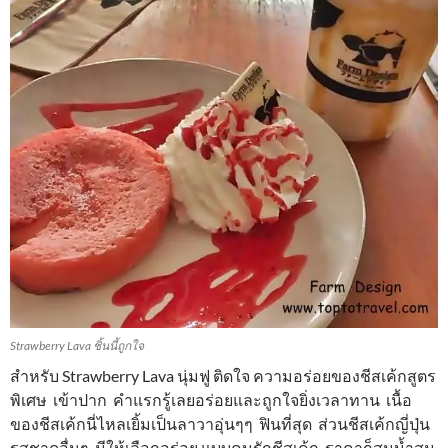
Strawberry Lava ชิ้นนี้ถูกใจ
สำหรับ Strawberry Lava นุ่มฟู ติดใจ ความอร่อยของชีสเค้กสูตร
พิเศษ เข้าปาก คำแรกรู้เลยอร่อยและถูกใจยิ่งเวลาทาน เนื้อ
ของชีสเค้กนี่ไหลเยิ้มเป็นลาวาอุ่นๆๆ ฟินที่สุด ส่วนชีสเค้กญี่ปุ่น
รสชาดอื่นๆ มีให้เลือกอร่อย แบบคนรักชีสเค้ก ราคาก็สมน้ำสม