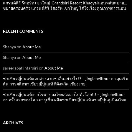
แกรนด์สิริ​ รีสอร์ท​ เขาใหญ่​-Grandsiri​ Resort​ Khaoyaiนอนหลับสบาย…
ขยายครอบครัว แกรนด์สิริ รีสอร์ท เขาใหญ่ ใส่ใจเรื่องคุณภาพการนอน
RECENT COMMENTS
Shanya
on
About Me
Shanya
on
About Me
sareerapat intarsiri
on
About Me
ชาเขียวญี่ปุ่นแท้แตกต่างจากชาอื่นอย่างไร?? – jinglebelltour
on
จุดเริ่ม
ต้น การผลิตชาเขียวญี่ปุ่นแท้ ที่จังหวัด เชียงราย
ชาเขียวญี่ปุ่นแท้จากไร่ชาของไทยส่งออกไปทั่วโลก!!! – jinglebelltour
on
ครั้งแรกของโลก มารุเซ็น ผลิตชาเขียวญี่ปุ่นแท้ จากญี่ปุ่นสู่เมืองไทย
ARCHIVES