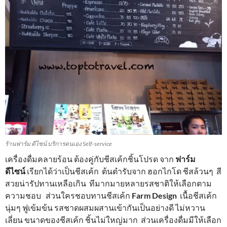
ร้านฟาร์ม ดีไซน์ บริการตนเอง Self-service
เครื่องดื่มคลายร้อน ต้องคู่กับชีสเค้กชิ้นโปรด จาก
ฟาร์ม
ดีไซน์
เรียกได้ว่าเป็นชีสเค้ก ต้นตำรับจาก ฮอกไกโด ชีสล้วนๆ สี
สวยน่ารัปทานเหลือเกิน ทีมากมายหลายรสชาติให้เลือกตาม
ความชอบ ส่วนใครชอบทานชีสเค้ก
Farm Design
เนื้อชีสเค้ก
นุ่มๆ ฟูเข้มข้น รสชาดผสมผสานเข้ากันเป็นอย่างดี ไม่หวาน
เลี่ยน ขนาดของชีสเค้ก ชิ้นไม่ใหญ่มาก ส่วนเครื่องดื่มมีให้เลือก