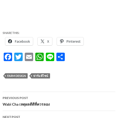
SHARE THIS:
Facebook
X
Pinterest
F
T
E
W
Li
S
ac
w
m
h
n
h
e
itt
ail
at
e
ar
FARM DESIGN
ฟาร์ม ดีไซน์
b
er
s
e
o
A
Post
o
p
PREVIOUS POST
navigation
Wabi Cha เหตุผลดีดีที่ควรลอง
k
p
NEXT POST