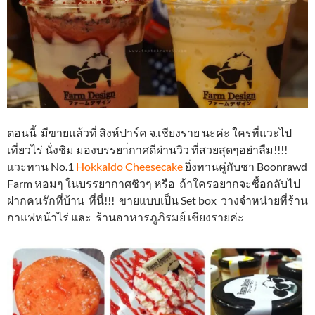
ตอนนี้ มีขายแล้วที่ สิงห์ปาร์ค จ.เชียงราย นะค่ะ ใครที่แวะไป
เที่ยวไร่ นั่งชิม มองบรรยา่กาศดีผ่านวิว ที่สวยสุดๆอย่าลืม!!!!
แวะทาน No.1
Hokkaido Cheesecake
ยิ่งทานคู่กับชา Boonrawd
Farm หอมๆ ในบรรยากาศชิวๆ หรือ ถ้าใครอยากจะซื้อกลับไป
ฝากคนรักที่บ้าน ที่นี่!!! ขายแบบเป็น Set box วางจำหน่ายที่ร้าน
กาแฟหน้าไร่ และ ร้านอาหารภูภิรมย์ เชียงรายค่ะ