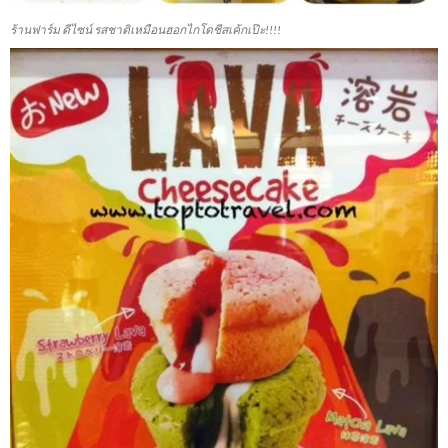
ร้านฟาร์ม ดีไซน์ รสชาติเหมือนฮอกไกโดชีสเค้กเป๊ะ!!!!