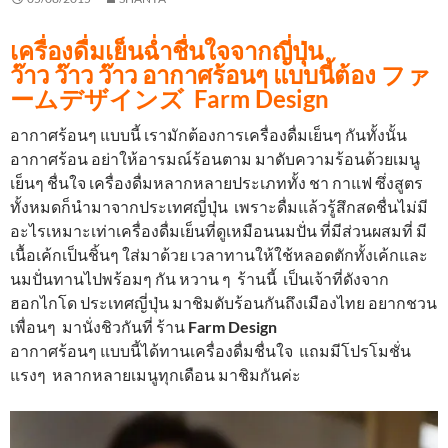
เครื่องดื่มเย็นฉ่ำชื่นใจจากญี่ปุ่น
ว๊าว ว๊าว ว๊าว อากาศร้อนๆ แบบนี้ต้อง ファ
ームデザインズ Farm Design
อากาศร้อนๆ แบบนี้
เรามักต้องการเครื่องดื่มเย็นๆ กันทั้งนั้น
อากาศร้อน อย่าให้อารมณ์ร้อนตาม มาดับความร้อนด้วยเมนู
เย็นๆ ชื่นใจ เครื่องดื่มหลากหลายประเภททั้ง ชา กาแฟ ซึ่งสูตร
ทั้งหมดก็นำมาจากประเทศญี่ปุ่น เพราะดื่มแล้วรู้สึกสดชื่น
ไม่มี
อะไรเหมาะเท่าเครื่องดื่มเย็นที่ดูเหมือนนมปั่น ที่มีส่วนผสมที่ มี
เนื้อเค้กเป็นชิ้นๆ ใส่มาด้วย เวลาทานให้ใช้หลอดตักทั้งเค้กและ
นมปั่นทานไปพร้อมๆ กัน หวาน ๆ
ร้านนี้ เป็นเจ้าที่ดังจาก
ฮอกไกโด ประเทศญี่ปุ่น มาชิมดับร้อนกันถึงเมืองไทย อยากชวน
เพื่อนๆ มานั่งชิวกันที่ ร้าน
Farm Design
อากาศร้อนๆ แบบนี้ได้ทานเครื่องดื่มชื่นใจ แถมมีโปรโมชั่น
แรงๆ หลากหลายเมนูทุกเดือน มาชิมกันค่ะ