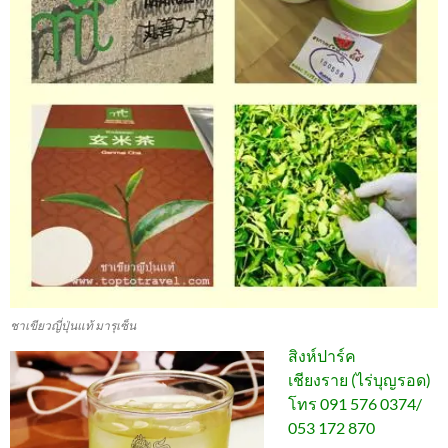
ชาเขียวญี่ปุ่นแท้ มารุเซ็น
สิงห์ปาร์ค
เชียงราย (ไร่บุญรอด)
โทร 091 576 0374/
053 172 870