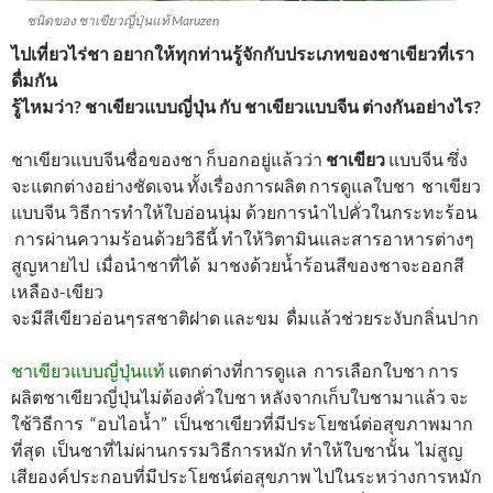
ชนิดของ ชาเขียวญี่ปุ่นแท้ Maruzen
ไปเที่ยวไร่ชา อยากให้ทุกท่านรู้จักกับประเภทของชาเขียวที่เรา
ดื่มกัน
รู้ไหมว่า? ชาเขียวแบบญี่ปุ่น กับ ชาเขียวแบบจีน ต่างกันอย่างไร?
ชาเขียวแบบจีนชื่อของชา ก็บอกอยู่แล้วว่า
ชาเขียว
แบบจีน ซึ่ง
จะแตกต่างอย่างชัดเจน ทั้งเรื่องการผลิต การดูแลใบชา ชาเขียว
แบบจีน วิธีการทําให้ใบอ่อนนุ่ม ด้วยการนำไปคั่วในกระทะร้อน
การผ่านความร้อนด้วยวิธีนี้ ทำให้วิตามินและสารอาหารต่างๆ
สูญหายไป เมื่อนำชาที่ได้ มาชงด้วยน้ำร้อนสีของชาจะออกสี
เหลือง-เขียว
จะมีสีเขียวอ่อนๆรสชาติฝาด และขม ดื่มแล้วช่วยระงับกลิ่นปาก
ชาเขียวแบบญี่ปุ่นแท้
แตกต่างที่การดูแล การเลือกใบชา การ
ผลิตชาเขียวญี่ปุ่นไม่ต้องคั่วใบชา หลังจากเก็บใบชามาแล้ว จะ
ใช้วิธีการ “อบไอน้ำ” เป็นชาเขียวที่มีประโยชน์ต่อสุขภาพมาก
ที่สุด เป็นชาที่ไม่ผ่านกรรมวิธีการหมัก ทำให้ใบชานั้น ไม่สูญ
เสียองค์ประกอบที่มีประโยชน์ต่อสุขภาพ ไปในระหว่างการหมัก