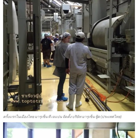
ครั้งแรกในเมืองไทย มารุเซ็น ที เจแปน จัดตั้ง บริษัท มารุเซ็น ฟู้ด (ประเทศไทย)