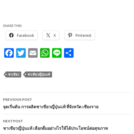
SHARE THIS:
Facebook
X
Pinterest
F
T
E
W
Li
S
ac
w
m
h
n
h
e
itt
ail
at
e
ar
ชาเขียว
ชาเขียวญี่ปุ่นแท้
b
er
s
e
o
A
Post
o
p
PREVIOUS POST
navigation
จุดเริ่มต้น การผลิตชาเขียวญี่ปุ่นแท้ ที่จังหวัด เชียงราย
k
p
NEXT POST
ชาเขียวญี่ปุ่นแท้ เลือกดื่มอย่างไรให้ได้ประโยชน์ต่อสุขภาพ