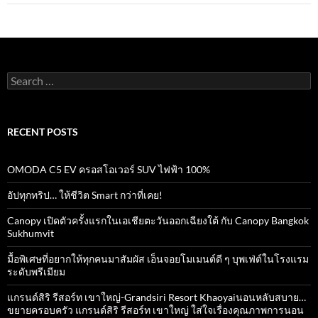
Search
for:
RECENT POSTS
OMODA C5 EV ครอสโอเวอร์ SUV ไฟฟ้า 100%
อัปทุกทริป… ให้ชีวิต Smart กว่าที่เคย!
Canopy เปิดตัวครั้งแรกในเอเชียตะวันออกเฉียงใต้ กับ Canopy Bangkok
Sukhumvit
มื้อพิเศษที่อยากให้ทุกคนมาสัมผัส เอ็นจอยโมเมนต์ดี ๆ บุพเฟ่ต์ในโรงแรม
ระดับพรีเมียม
แกรนด์สิริ​ รีสอร์ท​ เขาใหญ่​-Grandsiri​ Resort​ Khaoyaiนอนหลับสบาย…
ขยายครอบครัว แกรนด์สิริ รีสอร์ท เขาใหญ่ ใส่ใจเรื่องคุณภาพการนอน