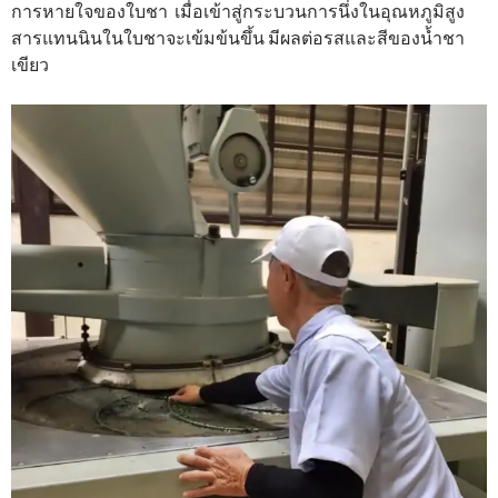
การหายใจของใบชา เมื่อเข้าสู่กระบวนการนึ่งในอุณหภูมิสูง
สารแทนนินในใบชาจะเข้มข้นขึ้น มีผลต่อรสและสีของน้ำชา
เขียว