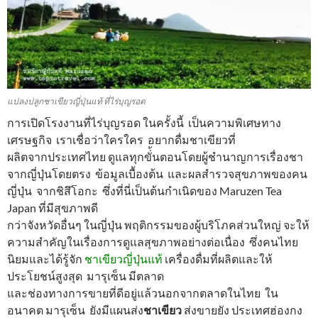
แปลงปลูกชาเขียวญี่ปุ่นแท้ ที่ไร่บุญรอด
การเปิดโรงงานที่ไร่บุญรอด ในครั้งนี้ เป็นความพิเศษทาง
เศรษฐกิจ เราเชื่อว่าใครใคร อยากดื่มชาเขียวที่
ผลิตจากประเทศไทย ดูแลทุกขั่้นตอนโดยผู้ชำนาญการเรื่องชา
จากญี่ปุ่นโดยตรง ข้อมูลเบื้องต้น และผลสำรวจสุขภาพของคน
ญี่ปุ่น จากชิสึโอกะ ซึ่งที่นี่เป็นต้นกำเนิดของ Maruzen Tea
Japan ที่มีสุขภาพดี
กว่าจังหวัดอื่นๆ ในญี่ปุ่น พฤติกรรมของผู้บริโภคส่วนใหญ่ จะให้
ความสำคัญในเรื่องการดูแลสุขภาพอย่างต่อเนื่อง ซึ่งคนไทย
นิยมและได้รู้จัก
ชาเขียวญี่ปุ่นแท้
เครื่องดื่มที่ผลิตและให้
ประโยชน์สูงสุด มารุเซ็น มีตลาด
และช่องทางการขายที่ดีอยู่แล้วนอกจากตลาดในไทย ใน
อนาคต มารุเซ็น ยังมีแผนส่ง
ชาเขียว
ส่งขายยัง ประเทศฮ่องกง