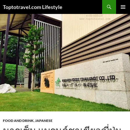
Skip
Search
Toptotravel.com Lifestyle
to
PRIMAR
content
MENU
FOOD AND DRINK
,
JAPANESE