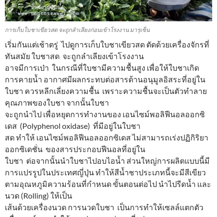
การเก็บใบชาเขียวสด จะถูกลำเลียงก่อนเข้าโรงงาน มารุเซ็น
เริ่มกันแต่เช้าตรู่ ไปดูการเก็บใบชาเขียวสด ตัดด้วยเครื่องจักรที่
ทันสมัย ใบชาสด จะถูกลำเลียงเข้าโรงงาน
อาจมีการเป่า ในกรณีที่ใบชามีความชื้นสูง เพื่อให้ใบชาเกิด
การคายน้ำ อากาศมีผลกระทบต่อสารต้านอนุมูลอิสระที่อยู่ใน
ใบชา ควรหลีกเลี่ยงความชื้น เพราะความชื้นจะเป็นตัวทำลาย
คุณภาพของใบชา จากนั้นใบชา
จะถูกนำไป เพื่อหยุดการทำงานของ เอนไซม์พอลิฟีนอลออกซิ
เดส (Polyphenol oxidase) ที่มีอยู่ในใบชา
สด ทำให้ เอนไซม์พอลิฟีนอลออกซิเดส ไม่สามารถเร่งปฏิกิริยา
ออกซิเดชั่น ของสารประกอบฟีนอลที่อยู่ใน
ใบชา ต่อจากนั้นนำใบชาไปอบไอน้ำ ส่วนใหญ่การผลิตแบบนี้มี
การแปรรูปในประเทศญี่ปุ่น ทำให้สีน้ำชาประเภทนี้จะมีสีเขียว
ตามอุณหภูมิความร้อนที่กำหนด ขั้นตอนต่อไป นำไปรีดน้ำ และ
นวด (Rolling) ให้เป็น
เส้นด้วยเครื่องนวด การนวดใบชา เป็นการทำให้เซลล์แตกตัว