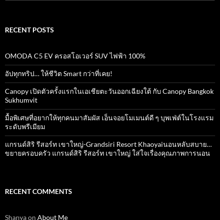
for:
RECENT POSTS
OMODA C5 EV ครอสโอเวอร์ SUV ไฟฟ้า 100%
อัปทุกทริป… ให้ชีวิต Smart กว่าที่เคย!
Canopy เปิดตัวครั้งแรกในเอเชียตะวันออกเฉียงใต้ กับ Canopy Bangkok
Sukhumvit
มื้อพิเศษที่อยากให้ทุกคนมาสัมผัส เอ็นจอยโมเมนต์ดี ๆ บุพเฟ่ต์ในโรงแรม
ระดับพรีเมียม
แกรนด์สิริ​ รีสอร์ท​ เขาใหญ่​-Grandsiri​ Resort​ Khaoyaiนอนหลับสบาย…
ขยายครอบครัว แกรนด์สิริ รีสอร์ท เขาใหญ่ ใส่ใจเรื่องคุณภาพการนอน
RECENT COMMENTS
Shanya
on
About Me