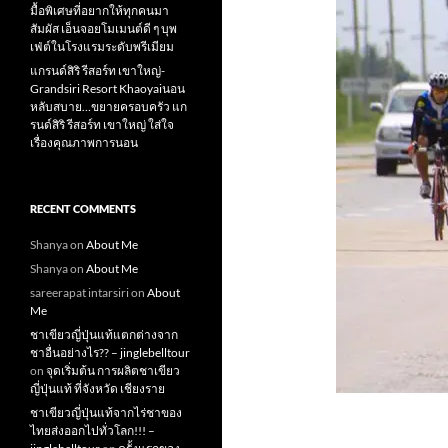
มื้อพิเศษที่อยากให้ทุกคนมา
สัมผัส เอ็นจอยโมเมนต์ดี ๆ บุพ
เฟ่ต์ในโรงแรมระดับพรีเมียม
แกรนด์สิริ​ รีสอร์ท​ เขาใหญ่​-
Grandsiri​ Resort​ Khaoyaiนอน
หลับสบาย…ขยายครอบครัว แก
รนด์สิริ รีสอร์ท เขาใหญ่ ใส่ใจ
เรื่องคุณภาพการนอน
RECENT COMMENTS
Shanya
on
About Me
Shanya
on
About Me
sareerapat intarsiri
on
About
Me
ชาเขียวญี่ปุ่นแท้แตกต่างจาก
ชาอื่นอย่างไร?? – jinglebelltour
on
จุดเริ่มต้น การผลิตชาเขียว
ญี่ปุ่นแท้ ที่จังหวัด เชียงราย
ชาเขียวญี่ปุ่นแท้จากไร่ชาของ
ไทยส่งออกไปทั่วโลก!!! –