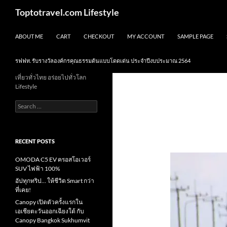
Skip
Search
Toptotravel.com Lifestyle
to
content
ABOUT ME
CART
CHECKOUT
MY ACCOUNT
SAMPLE PAGE
รฟฟท. รับรางวัลองค์กรคุณธรรมต้นแบบโดดเด่น ประจำปีงบประมาณ 2564
เที่ยวทั่วไทย อร่อยไปทั่วโลก
Lifestyle
Search
for:
RECENT POSTS
OMODA C5 EV ครอสโอเวอร์
SUV ไฟฟ้า 100%
อัปทุกทริป… ให้ชีวิต Smart กว่า
ที่เคย!
Canopy เปิดตัวครั้งแรกใน
เอเชียตะวันออกเฉียงใต้ กับ
Canopy Bangkok Sukhumvit