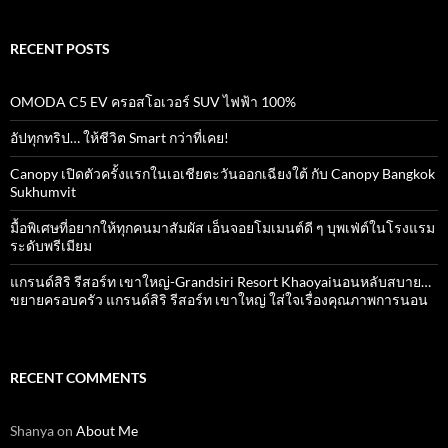
RECENT POSTS
OMODA C5 EV ครอสโอเวอร์ SUV ไฟฟ้า 100%
อัปทุกทริป… ให้ชีวิต Smart กว่าที่เคย!
Canopy เปิดตัวครั้งแรกในเอเชียตะวันออกเฉียงใต้ กับ Canopy Bangkok
Sukhumvit
มื้อพิเศษที่อยากให้ทุกคนมาสัมผัส เอ็นจอยโมเมนต์ดี ๆ บุพเฟ่ต์ในโรงแรม
ระดับพรีเมียม
แกรนด์สิริ​ รีสอร์ท​ เขาใหญ่​-Grandsiri​ Resort​ Khaoyaiนอนหลับสบาย…
ขยายครอบครัว แกรนด์สิริ รีสอร์ท เขาใหญ่ ใส่ใจเรื่องคุณภาพการนอน
RECENT COMMENTS
Shanya
on
About Me