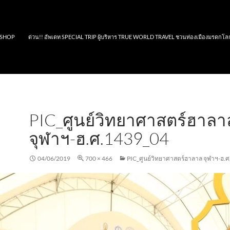
SHOP
ด่วน!! อัพเดท SPECIAL TRIP ผู้บริหาร TRUE WORLD TRAVEL ชวนท่องเมืองมรดกโล
PIC_ศูนย์วิทยาศาสตร์ฮาลา
จุฬาฯ-ฮ.ศ.1439_04
04/06/2019
700 × 466
PIC_ศูนย์วิทยาศาสตร์ฮาลาล จุฬาฯ-ฮ.