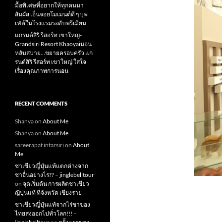
มื้อพิเศษที่อยากให้ทุกคนมา
สัมผัส เอ็นจอยโมเมนต์ดี ๆ บุพ
เฟ่ต์ในโรงแรมระดับพรีเมียม
แกรนด์สิริ​ รีสอร์ท​ เขาใหญ่​-
Grandsiri​ Resort​ Khaoyaiนอน
หลับสบาย…ขยายครอบครัว แก
รนด์สิริ รีสอร์ท เขาใหญ่ ใส่ใจ
เรื่องคุณภาพการนอน
RECENT COMMENTS
Shanya
on
About Me
Shanya
on
About Me
sareerapat intarsiri
on
About
Me
ชาเขียวญี่ปุ่นแท้แตกต่างจาก
ชาอื่นอย่างไร?? – jinglebelltour
on
จุดเริ่มต้น การผลิตชาเขียว
ญี่ปุ่นแท้ ที่จังหวัด เชียงราย
ชาเขียวญี่ปุ่นแท้จากไร่ชาของ
ไทยส่งออกไปทั่วโลก!!! –