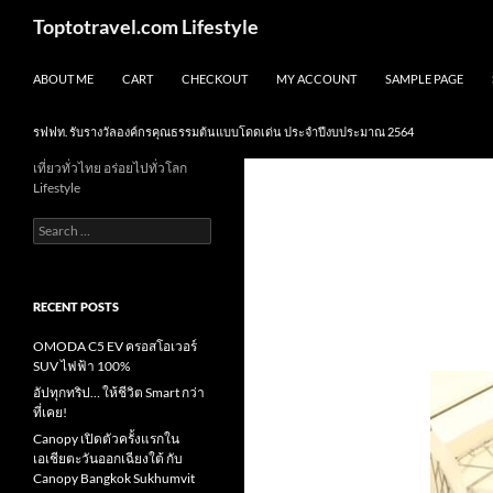
Skip
Search
Toptotravel.com Lifestyle
to
content
ABOUT ME
CART
CHECKOUT
MY ACCOUNT
SAMPLE PAGE
รฟฟท. รับรางวัลองค์กรคุณธรรมต้นแบบโดดเด่น ประจำปีงบประมาณ 2564
เที่ยวทั่วไทย อร่อยไปทั่วโลก
Lifestyle
Search
for:
RECENT POSTS
OMODA C5 EV ครอสโอเวอร์
SUV ไฟฟ้า 100%
อัปทุกทริป… ให้ชีวิต Smart กว่า
ที่เคย!
Canopy เปิดตัวครั้งแรกใน
เอเชียตะวันออกเฉียงใต้ กับ
Canopy Bangkok Sukhumvit