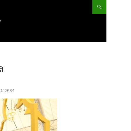
ก
ล
ศ.1439_04