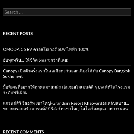
Search
for:
RECENT POSTS
OMODA C5 EV ครอสโอเวอร์ SUV ไฟฟ้า 100%
อัปทุกทริป… ให้ชีวิต Smart กว่าที่เคย!
Canopy เปิดตัวครั้งแรกในเอเชียตะวันออกเฉียงใต้ กับ Canopy Bangkok
Sukhumvit
มื้อพิเศษที่อยากให้ทุกคนมาสัมผัส เอ็นจอยโมเมนต์ดี ๆ บุพเฟ่ต์ในโรงแรม
ระดับพรีเมียม
แกรนด์สิริ​ รีสอร์ท​ เขาใหญ่​-Grandsiri​ Resort​ Khaoyaiนอนหลับสบาย…
ขยายครอบครัว แกรนด์สิริ รีสอร์ท เขาใหญ่ ใส่ใจเรื่องคุณภาพการนอน
RECENT COMMENTS