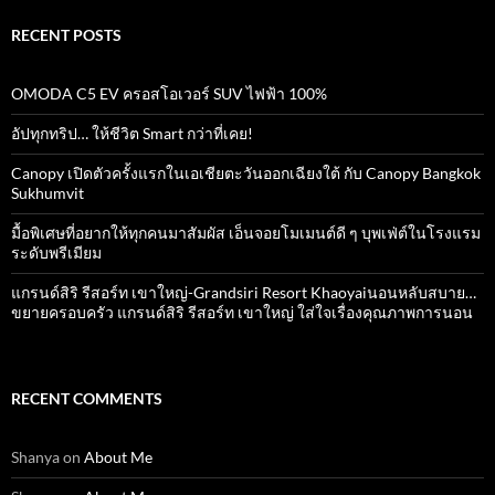
RECENT POSTS
OMODA C5 EV ครอสโอเวอร์ SUV ไฟฟ้า 100%
อัปทุกทริป… ให้ชีวิต Smart กว่าที่เคย!
Canopy เปิดตัวครั้งแรกในเอเชียตะวันออกเฉียงใต้ กับ Canopy Bangkok
Sukhumvit
มื้อพิเศษที่อยากให้ทุกคนมาสัมผัส เอ็นจอยโมเมนต์ดี ๆ บุพเฟ่ต์ในโรงแรม
ระดับพรีเมียม
แกรนด์สิริ​ รีสอร์ท​ เขาใหญ่​-Grandsiri​ Resort​ Khaoyaiนอนหลับสบาย…
ขยายครอบครัว แกรนด์สิริ รีสอร์ท เขาใหญ่ ใส่ใจเรื่องคุณภาพการนอน
RECENT COMMENTS
Shanya
on
About Me