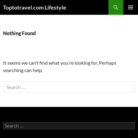
Skip
Search
Toptotravel.com Lifestyle
to
PRIMAR
content
MENU
Nothing Found
It seems we can’t find what you’re looking for. Perhaps
searching can help.
Search
for:
Search
for: