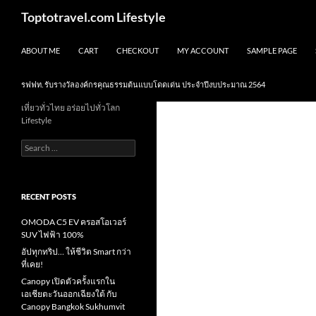
Skip
Search
Toptotravel.com Lifestyle
to
content
ABOUT ME
CART
CHECKOUT
MY ACCOUNT
SAMPLE PAGE
รฟฟท. รับรางวัลองค์กรคุณธรรมต้นแบบโดดเด่น ประจำปีงบประมาณ 2564
เที่ยวทั่วไทย อร่อยไปทั่วโลก
Lifestyle
Search
for:
RECENT POSTS
OMODA C5 EV ครอสโอเวอร์
SUV ไฟฟ้า 100%
อัปทุกทริป… ให้ชีวิต Smart กว่า
ที่เคย!
Canopy เปิดตัวครั้งแรกใน
เอเชียตะวันออกเฉียงใต้ กับ
Canopy Bangkok Sukhumvit