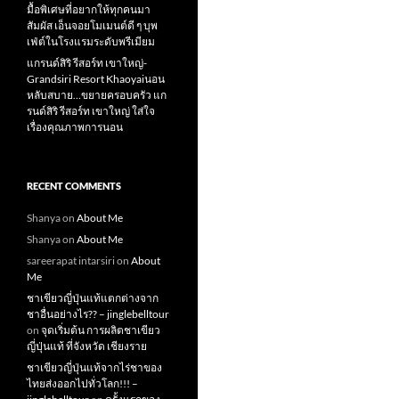
มื้อพิเศษที่อยากให้ทุกคนมา
สัมผัส เอ็นจอยโมเมนต์ดี ๆ บุพ
เฟ่ต์ในโรงแรมระดับพรีเมียม
แกรนด์สิริ​ รีสอร์ท​ เขาใหญ่​-
Grandsiri​ Resort​ Khaoyaiนอน
หลับสบาย…ขยายครอบครัว แก
รนด์สิริ รีสอร์ท เขาใหญ่ ใส่ใจ
เรื่องคุณภาพการนอน
RECENT COMMENTS
Shanya
on
About Me
Shanya
on
About Me
sareerapat intarsiri
on
About
Me
ชาเขียวญี่ปุ่นแท้แตกต่างจาก
ชาอื่นอย่างไร?? – jinglebelltour
on
จุดเริ่มต้น การผลิตชาเขียว
ญี่ปุ่นแท้ ที่จังหวัด เชียงราย
ชาเขียวญี่ปุ่นแท้จากไร่ชาของ
ไทยส่งออกไปทั่วโลก!!! –