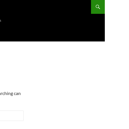
ก
arching can